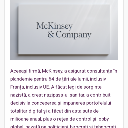
Aceeași firmă, McKinsey, a asigurat consultanța în
plandemie pentru 64 de țări ale lumii, inclusiv
Franța, inclusiv UE. A făcut legi de sorginte
nazistă, a creat nazipass-ul sanitar, a contribuit
decisiv la conceperea și impunerea portofelului
totalitar digital și a făcut din asta sute de
milioane anual, plus o rețea de control și lobby
global, bazată pe politicieni, birocrați și tehnocrați