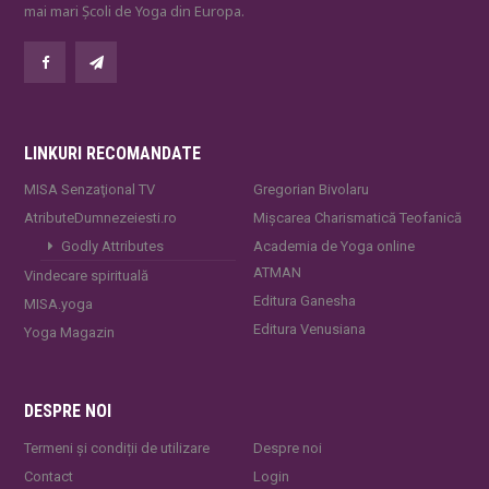
mai mari Școli de Yoga din Europa.
LINKURI RECOMANDATE
MISA Senzaţional TV
Gregorian Bivolaru
AtributeDumnezeiesti.ro
Mișcarea Charismatică Teofanică
Godly Attributes
Academia de Yoga online
ATMAN
Vindecare spirituală
Editura Ganesha
MISA.yoga
Editura Venusiana
Yoga Magazin
DESPRE NOI
Termeni și condiții de utilizare
Despre noi
Contact
Login