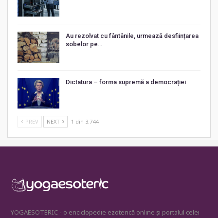
Au rezolvat cu fântânile, urmează desființarea
sobelor pe…
Dictatura – forma supremă a democrației
PREV
NEXT
1 din 3.744
YOGAESOTERIC - o enciclopedie ezoterică online și portalul celei