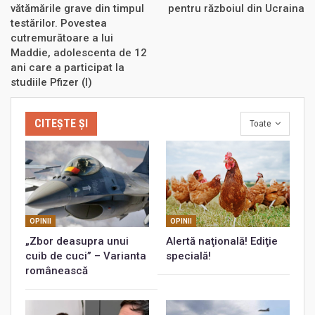
vătămările grave din timpul
pentru războiul din Ucraina
testărilor. Povestea
cutremurătoare a lui
Maddie, adolescenta de 12
ani care a participat la
studiile Pfizer (I)
CITEȘTE ȘI
Toate
OPINII
OPINII
„Zbor deasupra unui
Alertă naţională! Ediţie
cuib de cuci” – Varianta
specială!
românească