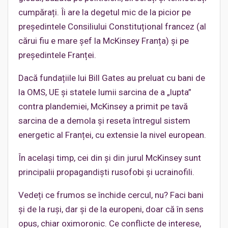
cumpărați. Îi are la degetul mic de la picior pe
președintele Consiliului Constituțional francez (al
cărui fiu e mare șef la McKinsey Franța) și pe
președintele Franței.
Dacă fundațiile lui Bill Gates au preluat cu bani de
la OMS, UE și statele lumii sarcina de a „lupta”
contra plandemiei, McKinsey a primit pe tavă
sarcina de a demola și reseta întregul sistem
energetic al Franței, cu extensie la nivel european.
În același timp, cei din și din jurul McKinsey sunt
principalii propagandiști rusofobi și ucrainofili.
Vedeți ce frumos se închide cercul, nu? Faci bani
și de la ruși, dar și de la europeni, doar că în sens
opus, chiar oximoronic. Ce conflicte de interese,