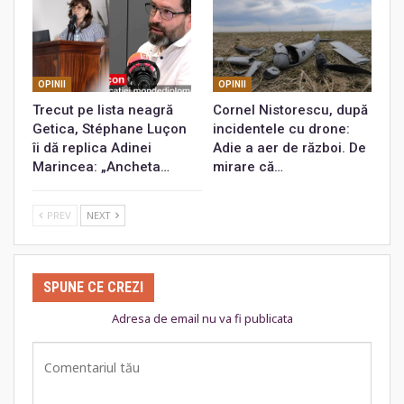
OPINII
OPINII
Trecut pe lista neagră
Cornel Nistorescu, după
Getica, Stéphane Luçon
incidentele cu drone:
îi dă replica Adinei
Adie a aer de război. De
Marincea: „Ancheta…
mirare că…
PREV
NEXT
SPUNE CE CREZI
Adresa de email nu va fi publicata