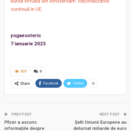
Bursa virtuală din Amsterdam. Raționalizările
continuă în UE
yogaesoteric
7 ianuarie 2023
837
0
Share
Facebook
Twitter
PREV POST
NEXT POST
Pfizer a ascuns
Șefii Uniunii Europene au
informațiile despre
deturnat miliarde de euro