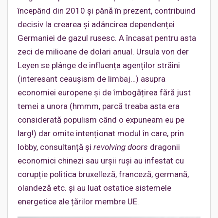
începând din 2010 și până în prezent, contribuind
decisiv la crearea și adâncirea dependenței
Germaniei de gazul rusesc. A încasat pentru asta
zeci de milioane de dolari anual. Ursula von der
Leyen se plânge de influența agenților străini
(interesant ceaușism de limbaj…) asupra
economiei europene și de îmbogățirea fără just
temei a unora (hmmm, parcă treaba asta era
considerată populism când o expuneam eu pe
larg!) dar omite intenționat modul în care, prin
lobby, consultanță și
revolving doors
dragonii
economici chinezi sau urșii ruși au infestat cu
corupție politica bruxelleză, franceză, germană,
olandeză etc. și au luat ostatice sistemele
energetice ale țărilor membre UE.