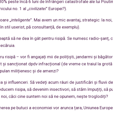
0% peste încă 6 luni de înfrângeri catastrofale ale lui Poutin
cului no. 1 al „
civilizatei
” Europei?).
oare „
inteligente
”. Mai avem un mic avantaj, strategic: la noi,
în stil userist, pă consultanță, de exemplu).
aptă să ne dea în gât pentru risipă. Se numesc radio-șanț, ci
iecăruia.
ru risipă – vor fi angajați mii de polițiști, jandarmi și băgător
i sancționat dpdv infracțional (de vreme ce traiul la grotă 
 pulan milițienesc și de amenzi?
influenceri. Să vedeți acum râuri de justificări și fluvii de
educem risipa, să devenim insectivori, să stăm împuțiți, să p
 noi, căci cine suntem noi să ne opunem, nește troglodiți?
nerea pe butuci a economiei vor arunca țara, Uniunea Europe