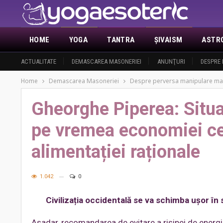
HOME
YOGA
TANTRA
ŞIVAISM
ASTR
ACTUALITATE
DEMASCAREA MASONERIEI
ANUNŢURI
DESPRE 
Home
Demascarea Masoneriei
Despre perversa manipulare ma
Gheorghe Piperea: Situa
pe vremea economiei cea
alimentației raționale
1.042
0
Civilizația occidentală se va schimba ușor î
Așadar, recomandarea de evitare a risipei de energi