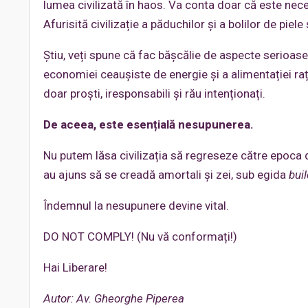
lumea civilizată în haos. Va conta doar că este neces
Afurisită civilizație a păduchilor și a bolilor de piele 
Știu, veți spune că fac bășcălie de aspecte serioas
economiei ceaușiste de energie și a alimentației ra
doar proști, iresponsabili și rău intenționați.
De aceea, este esențială nesupunerea.
Nu putem lăsa civilizația să regreseze către epoca d
au ajuns să se creadă amortali și zei, sub egida
bui
Îndemnul la nesupunere devine vital.
DO NOT COMPLY! (Nu vă conformați!)
Hai Liberare!
Autor: Av. Gheorghe Piperea