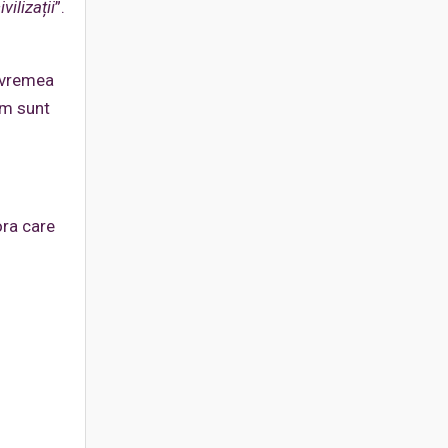
ivilizații
”.
e vremea
um sunt
ora care