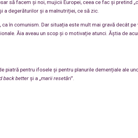
ar să facem și noi, mujicii Europei, ceea ce fac și pretind „
c
și a degerăturilor și a malnutriției, ce să zic.
e, ca în comunism. Dar situația este mult mai gravă decât p
ționale. Ăia aveau un scop și o motivație atunci. Ăștia de ac
e piatră pentru ifosele și pentru planurile demențiale ale un
ld back better
și a „
marii resetări
”.