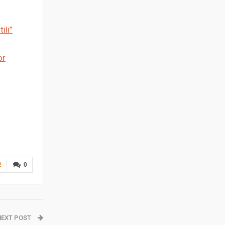
ili”
or
2
0
NEXT POST