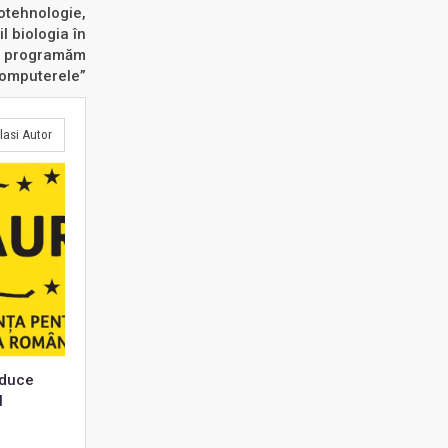
otehnologie,
l biologia în
și programăm
omputerele”
lasi Autor
educe
l