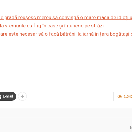
de pradă reușesc mereu să convingă o mare masa de idioți ut
vremurile cu frig în case și întuneric pe străzi
e este necesar să o facă bătrânii la iarnă în țara bogătașil
E-mail
1.04