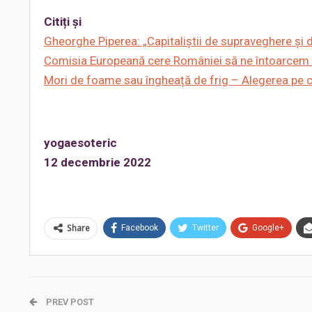
Citiți și
Gheorghe Piperea: „Capitaliștii de supraveghere și 
Comisia Europeană cere României să ne întoarcem la 
Mori de foame sau îngheață de frig – Alegerea pe car
yogaesoteric
12 decembrie 2022
Share
Facebook
Twitter
Google+
PREV POST