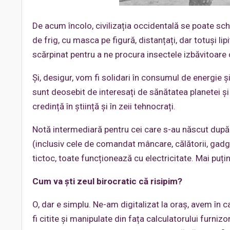
De acum încolo, civilizația occidentală se poate s
de frig, cu masca pe figură, distanțați, dar totuși lipi
scărpinat pentru a ne procura insectele izbăvitoare
Și, desigur, vom fi solidari în consumul de energie ș
sunt deosebit de interesați de sănătatea planetei și a
credință în știință și în zeii tehnocrați.
Notă intermediară pentru cei care s-au născut după 19
(inclusiv cele de comandat mâncare, călătorii, gadge
tictoc, toate funcționează cu electricitate. Mai puți
Cum va ști zeul birocratic că risipim?
O, dar e simplu. Ne-am digitalizat la oraș, avem în ca
fi citite și manipulate din fața calculatorului furni