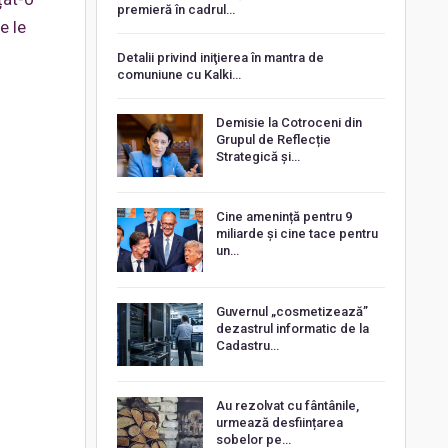
premieră în cadrul…
e le
Detalii privind iniţierea în mantra de
comuniune cu Kalki…
Demisie la Cotroceni din
Grupul de Reflecție
Strategică și…
Cine amenință pentru 9
miliarde și cine tace pentru
un…
Guvernul „cosmetizează”
dezastrul informatic de la
Cadastru…
Au rezolvat cu fântânile,
urmează desființarea
sobelor pe…