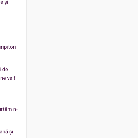
e și
ripitori
i de
ne va fi
urtăm n-
ană și