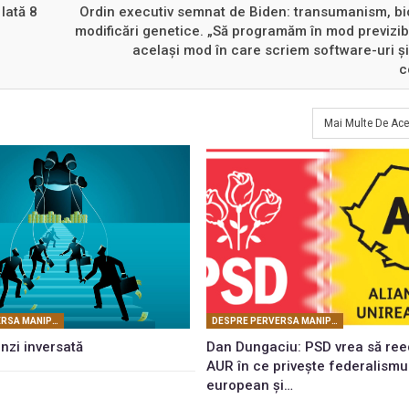
Iată 8
Ordin executiv semnat de Biden: transumanism, bi
modificări genetice. „Să programăm în mod previzibi
același mod în care scriem software-uri 
c
Mai Multe De Ace
DESPRE PERVERSA MANIPULARE MASONICĂ
DESPRE PERVERSA MANIPULARE MASONICĂ
zi inversată
Dan Dungaciu: PSD vrea să re
AUR în ce privește federalismu
european și…