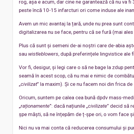
rog, așa e acum, dar cine ne garantează că nu va fi 3
peste încă 10-15 infarcturi ori come induse ale inami
Avem un mic avantaj la țară, unde nu prea sunt cont
digitalizarea nu se face, pentru că se fură (mai ales 
Plus că sunt și semeni de-ai noștri care de-abia aște
sau
wistleblowers
, după preferințele lingvistice ale f
Vor fi, desigur, și legi care o să ne bage la zdup pent
seamă în acest scop, că nu mai e nimic de combătut ș
„
civilizat
” la maxim). Și ce nu facem noi din frica de
Oricum, suntem pe calea cea bună dpdv mass-media și 
„
raționamente
”: dacă națiunile „
civilizate
” decid să r
șpe măști, să ne înțepăm de ț-șpe ori, o vom face și
Nici nu va mai conta că reducerea consumului și pu