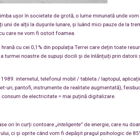
chimba ușor în societate de grotă, o lume minunată unde vom
ți unii de alții la dușurile lunare, și luând mici pauze de la tre
 cu care ne vom fi ostoit foamea.
i hrană cu cei 0,1% din populația Terrei care dețin toate resur
 turmei noastre de supuși docili și de înlănțuiți prin datorii 
89: internetul, telefonul mobil / tableta / laptopul, aplicații
t-uri, pantofi, instrumente de realitate augmentată), feisbuc,
n consum de electricitate = mai puțină digitalizare.
se ori în curți contoare „
inteligente
” de energie, care nu doa
zorului, ci și oprite când vom fi depășit pragul psihologic de 