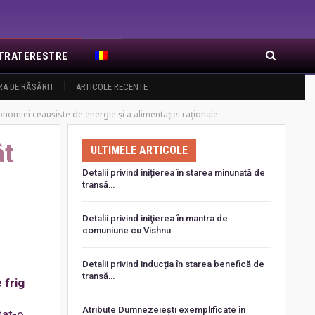
EXTRATERESTRE
RA DE RĂSĂRIT
ARTICOLE RECENTE
omiei ceaușiste de energie și a alimentației raționale
ât
ULTIMELE ARTICOLE
Detalii privind inițierea în starea minunată de
transă…
Detalii privind iniţierea în mantra de
comuniune cu Vishnu
Detalii privind inducția în starea benefică de
transă…
 frig
Atribute Dumnezeiești exemplificate în
țat-o