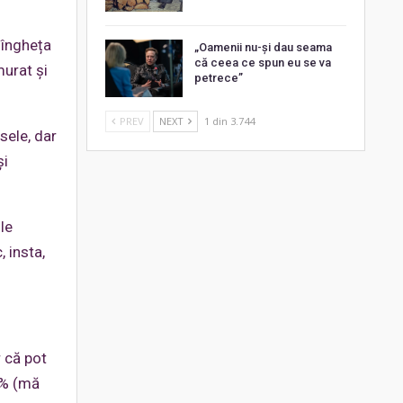
 îngheța
„Oamenii nu-și dau seama
că ceea ce spun eu se va
murat și
petrece”
PREV
NEXT
1 din 3.744
sele, dar
și
le
 insta,
r că pot
85% (mă