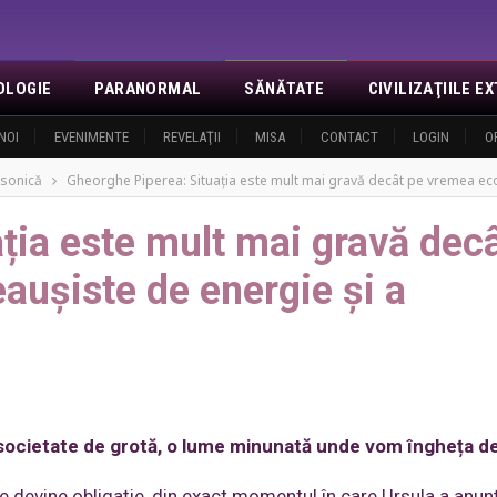
OLOGIE
PARANORMAL
SĂNĂTATE
CIVILIZAŢIILE 
NOI
EVENIMENTE
REVELAŢII
MISA
CONTACT
LOGIN
O
sonică
Gheorghe Piperea: Situația este mult mai gravă decât pe vremea econ
ția este mult mai gravă dec
ușiste de energie și a
n societate de grotă, o lume minunată unde vom îngheța de
e devine obligație, din exact momentul în care Ursula a anun