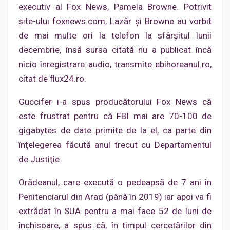
executiv al Fox News, Pamela Browne. Potrivit
site-ului foxnews.com
, Lazăr şi Browne au vorbit
de mai multe ori la telefon la sfârşitul lunii
decembrie, însă sursa citată nu a publicat încă
nicio înregistrare audio, transmite
ebihoreanul.ro
,
citat de flux24.ro.
Guccifer i-a spus producătorului Fox News că
este frustrat pentru că FBI mai are 70-100 de
gigabytes de date primite de la el, ca parte din
înţelegerea făcută anul trecut cu Departamentul
de Justiţie.
Orădeanul, care execută o pedeapsă de 7 ani în
Penitenciarul din Arad (până în 2019) iar apoi va fi
extrădat în SUA pentru a mai face 52 de luni de
închisoare, a spus că, în timpul cercetărilor din