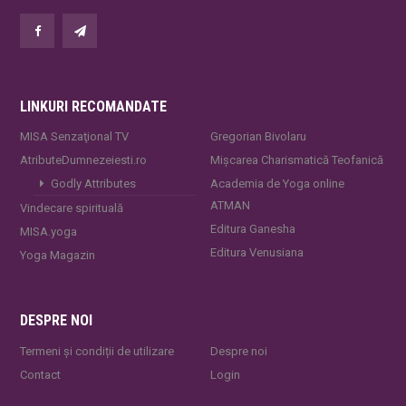
LINKURI RECOMANDATE
MISA Senzaţional TV
Gregorian Bivolaru
AtributeDumnezeiesti.ro
Mișcarea Charismatică Teofanică
Godly Attributes
Academia de Yoga online
ATMAN
Vindecare spirituală
Editura Ganesha
MISA.yoga
Editura Venusiana
Yoga Magazin
DESPRE NOI
Termeni și condiții de utilizare
Despre noi
Contact
Login