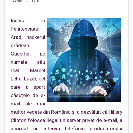
27.380
0
Închis în
Penitenciarul
Arad, hackerul
orădean
Guccifer, pe
numele său
real Marcel
Lehel Lazăr, cel
care a spart
căsuţele de e-
mail ale mai
multor vedete din România şi a dezvăluit că Hillary
Clinton folosea ilegal un server privat de e-mail, a
acordat un interviu telefonic producătorului