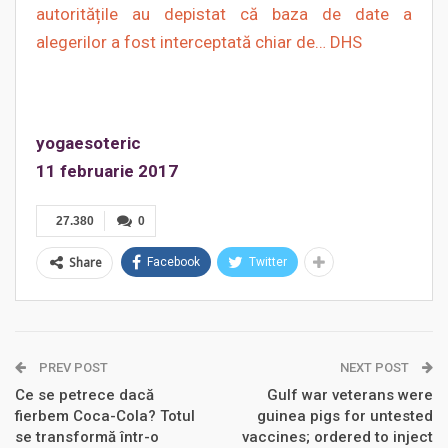
autoritățile au depistat că baza de date a
alegerilor a fost interceptată chiar de… DHS
yogaesoteric
11 februarie 2017
27.380
0
Share
Facebook
Twitter
PREV POST
NEXT POST
Ce se petrece dacă
Gulf war veterans were
fierbem Coca-Cola? Totul
guinea pigs for untested
se transformă într-o
vaccines; ordered to inject