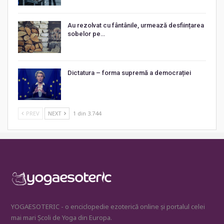
Au rezolvat cu fântânile, urmează desființarea
sobelor pe…
Dictatura – forma supremă a democrației
PREV
NEXT
1 din 3.744
YOGAESOTERIC - o enciclopedie ezoterică online și portalul celei
mai mari Școli de Yoga din Europa.