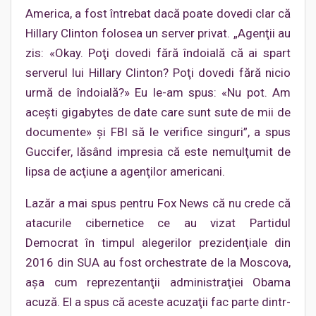
America, a fost întrebat dacă poate dovedi clar că
Hillary Clinton folosea un server privat. „Agenţii au
zis: «Okay. Poţi dovedi fără îndoială că ai spart
serverul lui Hillary Clinton? Poţi dovedi fără nicio
urmă de îndoială?» Eu le-am spus: «Nu pot. Am
aceşti gigabytes de date care sunt sute de mii de
documente» şi FBI să le verifice singuri”, a spus
Guccifer, lăsând impresia că este nemulţumit de
lipsa de acţiune a agenţilor americani.
Lazăr a mai spus pentru Fox News că nu crede că
atacurile cibernetice ce au vizat Partidul
Democrat în timpul alegerilor prezidenţiale din
2016 din SUA au fost orchestrate de la Moscova,
aşa cum reprezentanţii administraţiei Obama
acuză. El a spus că aceste acuzaţii fac parte dintr-