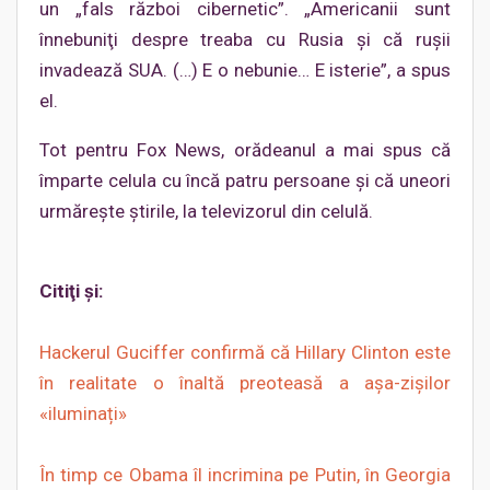
un „fals război cibernetic”. „Americanii sunt
înnebuniţi despre treaba cu Rusia şi că ruşii
invadează SUA. (…) E o nebunie… E isterie”, a spus
el.
Tot pentru Fox News, orădeanul a mai spus că
împarte celula cu încă patru persoane şi că uneori
urmăreşte ştirile, la televizorul din celulă.
Citiţi şi:
Hackerul Guciffer confirmă că Hillary Clinton este
în realitate o înaltă preoteasă a așa-zișilor
«iluminați»
În timp ce Obama îl incrimina pe Putin, în Georgia