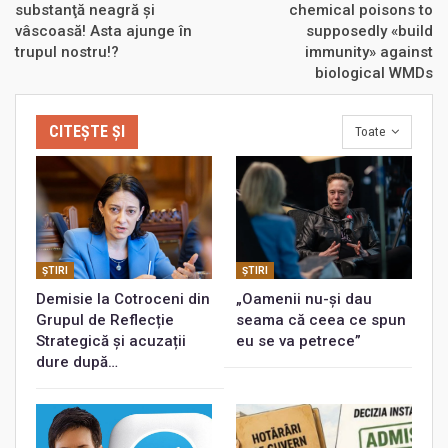
substanţă neagră şi
chemical poisons to
vâscoasă! Asta ajunge în
supposedly «build
trupul nostru!?
immunity» against
biological WMDs
CITEȘTE ȘI
Toate
ŞTIRI
ŞTIRI
Demisie la Cotroceni din
„Oamenii nu-și dau
Grupul de Reflecție
seama că ceea ce spun
Strategică și acuzații
eu se va petrece”
dure după…