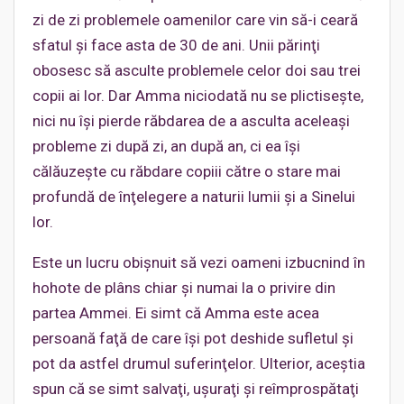
zi de zi problemele oamenilor care vin să-i ceară
sfatul şi face asta de 30 de ani. Unii părinţi
obosesc să asculte problemele celor doi sau trei
copii ai lor. Dar Amma niciodată nu se plictiseşte,
nici nu îşi pierde răbdarea de a asculta aceleaşi
probleme zi după zi, an după an, ci ea îşi
călăuzeşte cu răbdare copiii către o stare mai
profundă de înţelegere a naturii lumii şi a Sinelui
lor.
Este un lucru obişnuit să vezi oameni izbucnind în
hohote de plâns chiar şi numai la o privire din
partea Ammei. Ei simt că Amma este acea
persoană faţă de care îşi pot deshide sufletul şi
pot da astfel drumul suferinţelor. Ulterior, aceştia
spun că se simt salvaţi, uşuraţi şi reîmprospătaţi