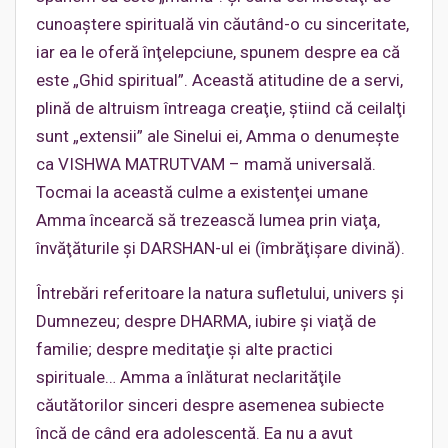
cunoaştere spirituală vin căutând-o cu sinceritate,
iar ea le oferă înţelepciune, spunem despre ea că
este „Ghid spiritual”. Această atitudine de a servi,
plină de altruism întreaga creaţie, ştiind că ceilalţi
sunt „extensii” ale Sinelui ei, Amma o denumeşte
ca VISHWA MATRUTVAM – mamă universală.
Tocmai la această culme a existenţei umane
Amma încearcă să trezească lumea prin viaţa,
învăţăturile şi DARSHAN-ul ei (îmbrăţişare divină).
Întrebări referitoare la natura sufletului, univers şi
Dumnezeu; despre DHARMA, iubire şi viaţă de
familie; despre meditaţie şi alte practici
spirituale… Amma a înlăturat neclarităţile
căutătorilor sinceri despre asemenea subiecte
încă de când era adolescentă. Ea nu a avut