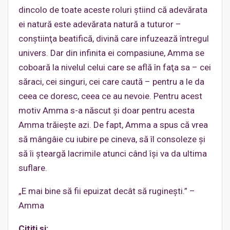
dincolo de toate aceste roluri ştiind că adevărata
ei natură este adevărata natură a tuturor –
conştiinţa beatifică, divină care infuzează întregul
univers. Dar din infinita ei compasiune, Amma se
coboară la nivelul celui care se află în faţa sa – cei
săraci, cei singuri, cei care caută – pentru a le da
ceea ce doresc, ceea ce au nevoie. Pentru acest
motiv Amma s-a născut şi doar pentru acesta
Amma trăieşte azi. De fapt, Amma a spus că vrea
să mângâie cu iubire pe cineva, să îl consoleze şi
să îi şteargă lacrimile atunci când îşi va da ultima
suflare.
„E mai bine să fii epuizat decât să rugineşti.” –
Amma
Citiţi şi: