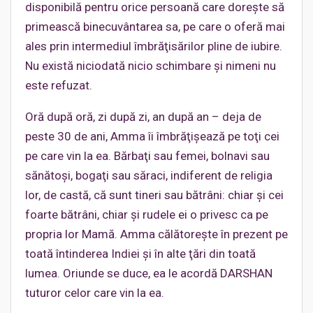
disponibilă pentru orice persoană care doreşte să
primească binecuvântarea sa, pe care o oferă mai
ales prin intermediul îmbrăţisărilor pline de iubire.
Nu există niciodată nicio schimbare şi nimeni nu
este refuzat.
Oră după oră, zi după zi, an după an – deja de
peste 30 de ani, Amma îi îmbrăţişează pe toţi cei
pe care vin la ea. Bărbaţi sau femei, bolnavi sau
sănătoşi, bogaţi sau săraci, indiferent de religia
lor, de castă, că sunt tineri sau bătrâni: chiar şi cei
foarte bătrâni, chiar şi rudele ei o privesc ca pe
propria lor Mamă. Amma călătoreşte în prezent pe
toată întinderea Indiei şi în alte ţări din toată
lumea. Oriunde se duce, ea le acordă DARSHAN
tuturor celor care vin la ea.