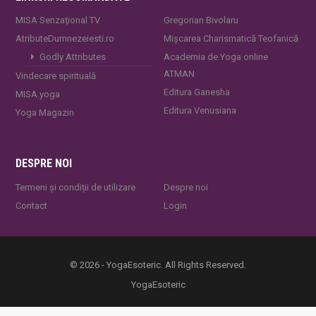
MISA Senzaţional TV
Gregorian Bivolaru
AtributeDumnezeiesti.ro
Mișcarea Charismatică Teofanică
Godly Attributes
Academia de Yoga online
ATMAN
Vindecare spirituală
Editura Ganesha
MISA.yoga
Editura Venusiana
Yoga Magazin
DESPRE NOI
Termeni și condiții de utilizare
Despre noi
Contact
Login
© 2026 - YogaEsoteric. All Rights Reserved.
YogaEsoteric