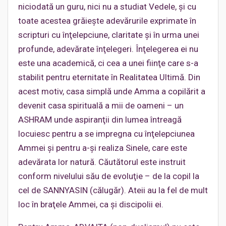
niciodată un guru, nici nu a studiat Vedele, şi cu
toate acestea grăieşte adevărurile exprimate în
scripturi cu înţelepciune, claritate şi în urma unei
profunde, adevărate înţelegeri. Înţelegerea ei nu
este una academică, ci cea a unei fiinţe care s-a
stabilit pentru eternitate în Realitatea Ultimă. Din
acest motiv, casa simplă unde Amma a copilărit a
devenit casa spirituală a mii de oameni – un
ASHRAM unde aspiranţii din lumea întreagă
locuiesc pentru a se impregna cu înţelepciunea
Ammei şi pentru a-şi realiza Sinele, care este
adevărata lor natură. Căutătorul este instruit
conform nivelului său de evoluţie – de la copil la
cel de SANNYASIN (călugăr). Ateii au la fel de mult
loc în braţele Ammei, ca şi discipolii ei.