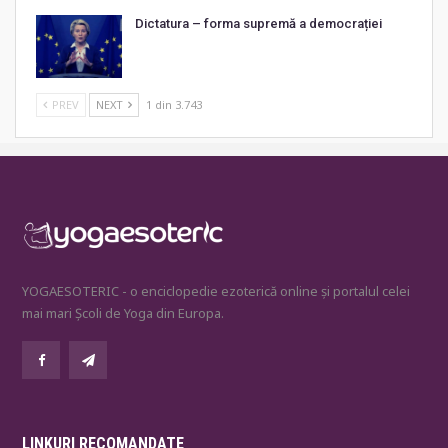
Dictatura – forma supremă a democrației
PREV
NEXT
1 din 3.743
YOGAESOTERIC - o enciclopedie ezoterică online și portalul celei
mai mari Școli de Yoga din Europa.
LINKURI RECOMANDATE