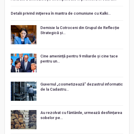
Detalii privind iniţierea în mantra de comuniune cu Kalki…
Demisie la Cotroceni din Grupul de Reflecție
Strategică și…
Cine amenință pentru 9 miliarde și cine tace
pentru un…
Guvernul „cosmetizează” dezastrul informatic
de la Cadastru…
Au rezolvat cu fântânile, urmează desființarea
sobelor pe…