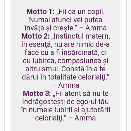
Motto 1:
„Fii ca un copil.
Numai atunci vei putea
învăţa şi creşte.” – Amma
Motto 2:
„Instinctul matern,
în esenţă, nu are nimic de-a
face cu a fi însărcinată, ci
cu iubirea, compasiunea şi
altruismul. Constă în a te
dărui în totalitate celorlalţi.”
– Amma
Motto 3:
„Fii atent să nu te
îndrăgosteşti de ego-ul tău
în numele iubirii şi ajutorării
celorlalţi.” – Amma