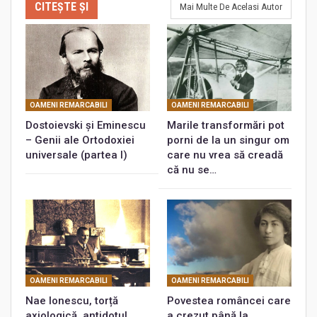
CITEȘTE ȘI
Mai Multe De Acelasi Autor
OAMENI REMARCABILI
OAMENI REMARCABILI
Dostoievski și Eminescu
Marile transformări pot
– Genii ale Ortodoxiei
porni de la un singur om
universale (partea I)
care nu vrea să creadă
că nu se…
OAMENI REMARCABILI
OAMENI REMARCABILI
Nae Ionescu, torță
Povestea româncei care
axiologică, antidotul
a crezut până la