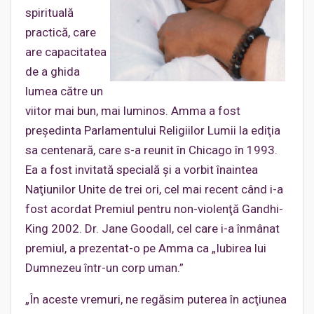
spirituală
practică, care
are capacitatea
de a ghida
lumea către un
viitor mai bun, mai luminos. Amma a fost
preşedinta Parlamentului Religiilor Lumii la ediţia
sa centenară, care s-a reunit în Chicago în 1993.
Ea a fost invitată specială şi a vorbit înaintea
Naţiunilor Unite de trei ori, cel mai recent când i-a
fost acordat Premiul pentru non-violenţă Gandhi-
King 2002. Dr. Jane Goodall, cel care i-a înmânat
premiul, a prezentat-o pe Amma ca „Iubirea lui
Dumnezeu într-un corp uman.”
„În aceste vremuri, ne regăsim puterea în acţiunea