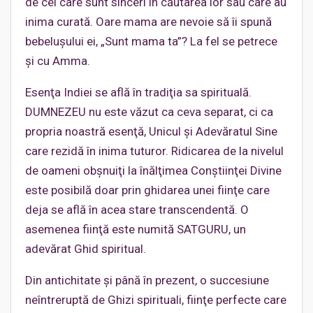
de cei care sunt sinceri în căutarea lor sau care au
inima curată. Oare mama are nevoie să îi spună
bebeluşului ei, „Sunt mama ta”? La fel se petrece
şi cu Amma.
Esenţa Indiei se află în tradiţia sa spirituală.
DUMNEZEU nu este văzut ca ceva separat, ci ca
propria noastră esenţă, Unicul şi Adevăratul Sine
care rezidă în inima tuturor. Ridicarea de la nivelul
de oameni obşnuiţi la înălţimea Conştiinţei Divine
este posibilă doar prin ghidarea unei fiinţe care
deja se află în acea stare transcendentă. O
asemenea fiinţă este numită SATGURU, un
adevărat Ghid spiritual.
Din antichitate şi până în prezent, o succesiune
neîntreruptă de Ghizi spirituali, fiinţe perfecte care