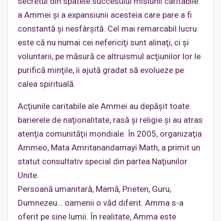
secretul din spatele succesului misiunii caritabile
a Ammei şi a expansiunii acesteia care pare a fi
constantă şi nesfârşită. Cel mai remarcabil lucru
este că nu numai cei nefericiţi sunt alinaţi, ci şi
voluntarii, pe măsură ce altruismul acţiunilor lor le
purifică minţile, îi ajută gradat să evolueze pe
calea spirituală.
Acţiunile caritabile ale Ammei au depăşit toate
barierele de naţionalitate, rasă şi religie şi au atras
atenţia comunităţii mondiale. În 2005, organizaţia
Ammeo, Mata Amritanandamayi Math, a primit un
statut consultativ special din partea Naţiunilor
Unite.
Persoană umanitară, Mamă, Prieten, Guru,
Dumnezeu… oamenii o văd diferit. Amma s-a
oferit pe sine lumii. În realitate, Amma este