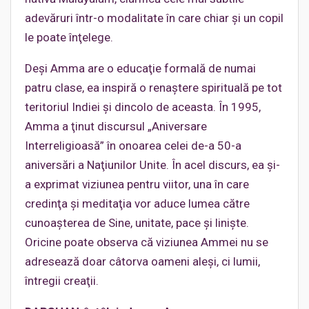
adevăruri într-o modalitate în care chiar şi un copil
le poate înţelege.
Deşi Amma are o educaţie formală de numai
patru clase, ea inspiră o renaştere spirituală pe tot
teritoriul Indiei şi dincolo de aceasta. În 1995,
Amma a ţinut discursul „Aniversare
Interreligioasă” în onoarea celei de-a 50-a
aniversări a Naţiunilor Unite. În acel discurs, ea şi-
a exprimat viziunea pentru viitor, una în care
credinţa şi meditaţia vor aduce lumea către
cunoaşterea de Sine, unitate, pace şi linişte.
Oricine poate observa că viziunea Ammei nu se
adresează doar câtorva oameni aleşi, ci lumii,
întregii creaţii.