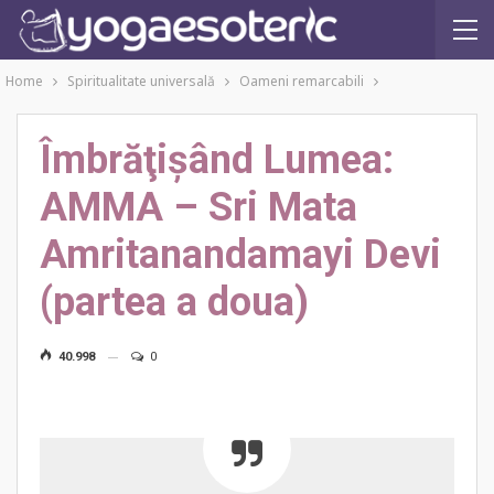
Home
Spiritualitate universală
Oameni remarcabili
Îmbrăţişând Lumea:
AMMA – Sri Mata
Amritanandamayi Devi
(partea a doua)
40.998
0