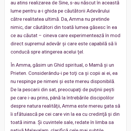
au atins realizarea de Sine, s-au născut în această
lume pentru a-i ghida pe căutătorii Adevărului
către realitatea ultimă. Da, Amma nu pretinde
nimic, dar căutători din toată lumea găsesc în ea
ce au căutat – cineva care experimentează în mod
direct supremul adevăr şi care este capabilă să îi
conducă spre atingerea acelui ţel.
În Amma, găsim un Ghid spiritual, o Mamă şi un
Prieten. Considerându-i pe toţi ca şi copii ai ei, ea
nu respinge pe nimeni şi este mereu disponibilă.
De la pescarii din sat, preocupaţi de puţinii peşti
pe care i-au prins, până la întrebările discipolilor
despre natura realităţii, Amma este mereu gata să
îi sfătuiască pe cei care vin la ea cu credinţă şi din
toată inima. Şi cuvintele sale, redate în limba sa
nativă Malayalam, clarifică cele mai subtile