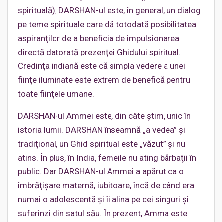
spirituală), DARSHAN-ul este, în general, un dialog
pe teme spirituale care dă totodată posibilitatea
aspiranţilor de a beneficia de impulsionarea
directă datorată prezenţei Ghidului spiritual.
Credinţa indiană este că simpla vedere a unei
fiinţe iluminate este extrem de benefică pentru
toate fiinţele umane.
DARSHAN-ul Ammei este, din câte ştim, unic în
istoria lumii. DARSHAN înseamnă „a vedea” şi
tradiţional, un Ghid spiritual este „văzut” şi nu
atins. În plus, în India, femeile nu ating bărbaţii în
public. Dar DARSHAN-ul Ammei a apărut ca o
îmbrăţişare maternă, iubitoare, încă de când era
numai o adolescentă şi îi alina pe cei singuri şi
suferinzi din satul său. În prezent, Amma este