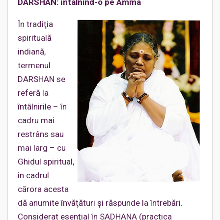
DARSHAN: întâlnind-o pe Amma
În tradiţia
spirituală
indiană,
termenul
DARSHAN se
referă la
întâlnirile – în
cadru mai
restrâns sau
mai larg – cu
Ghidul spiritual,
în cadrul
cărora acesta
dă anumite învăţături şi răspunde la întrebări.
Considerat esenţial în SADHANA (practica