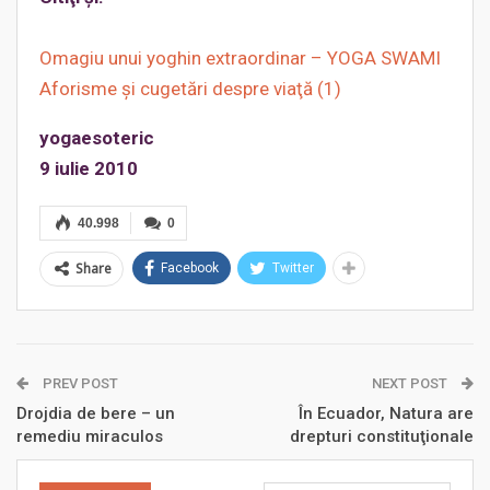
Omagiu unui yoghin extraordinar – YOGA SWAMI
Aforisme şi cugetări despre viaţă (1)
yogaesoteric
9 iulie 2010
40.998
0
Share
Facebook
Twitter
PREV POST
NEXT POST
Drojdia de bere – un
În Ecuador, Natura are
remediu miraculos
drepturi constituţionale