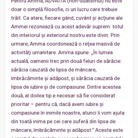
Pentru Amma, ADVAITA (non-dualismul) nu este
doar o simplă filosofie, ci un lucru care trebuie
trăit. Ca atare, fiecare gând, cuvânt şi acţiune ale
Ammei rezonează cu acest adevăr suprem: totul
din interiorul şi exteriorul nostru este divin. Prin
urmare, Amma coordonează o reţea masivă de
activităţi umanitare. Amma spune: „În lumea
actuală, oamenii trec prin două feluri de sărăcie:
sărăcia cauzată de lipsa de mâncare,
îmbrăcăminte şi adăpost, şi sărăcia cauzată de
lipsa de iubire şi de compasiune. Dintre acestea
două, al doilea tip e necesar să fie considerat
prioritar – pentru că, dacă avem iubire şi
compasiune în inimile noastre, atunci îi vom ajuta
din toată inima pe cei care suferă din lipsa de
mâncare, îmbrăcăminte şi adăpost.” Acesta este