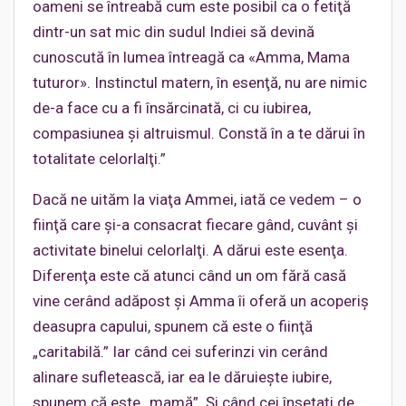
oameni se întreabă cum este posibil ca o fetiţă
dintr-un sat mic din sudul Indiei să devină
cunoscută în lumea întreagă ca «Amma, Mama
tuturor». Instinctul matern, în esenţă, nu are nimic
de-a face cu a fi însărcinată, ci cu iubirea,
compasiunea şi altruismul. Constă în a te dărui în
totalitate celorlalţi.”
Dacă ne uităm la viaţa Ammei, iată ce vedem – o
fiinţă care şi-a consacrat fiecare gând, cuvânt şi
activitate binelui celorlalţi. A dărui este esenţa.
Diferenţa este că atunci când un om fără casă
vine cerând adăpost şi Amma îi oferă un acoperiş
deasupra capului, spunem că este o fiinţă
„caritabilă.” Iar când cei suferinzi vin cerând
alinare sufletească, iar ea le dăruieşte iubire,
spunem că este „mamă”. Şi când cei însetaţi de