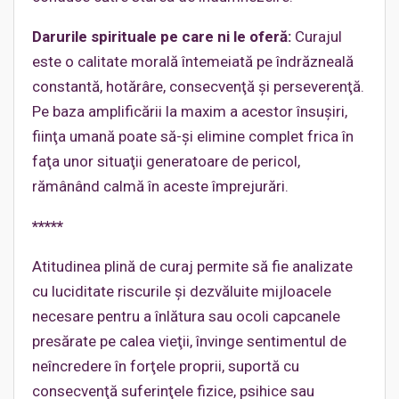
Darurile spirituale pe care ni le oferă:
Curajul
este o calitate morală întemeiată pe îndrăzneală
constantă, hotărâre, consecvenţă şi perseverenţă.
Pe baza amplificării la maxim a acestor însuşiri,
fiinţa umană poate să-şi elimine complet frica în
faţa unor situaţii generatoare de pericol,
rămânând calmă în aceste împrejurări.
*****
Atitudinea plină de curaj permite să fie analizate
cu luciditate riscurile şi dezvăluite mijloacele
necesare pentru a înlătura sau ocoli capcanele
presărate pe calea vieţii, învinge sentimentul de
neîncredere în forţele proprii, suportă cu
consecvenţă suferinţele fizice, psihice sau