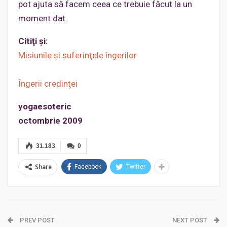
pot ajuta să facem ceea ce trebuie făcut la un
moment dat.
Citiţi şi:
Misiunile şi suferinţele îngerilor
Îngerii credinţei
yogaesoteric
octombrie 2009
31.183
0
Share
Facebook
Twitter
PREV POST
NEXT POST