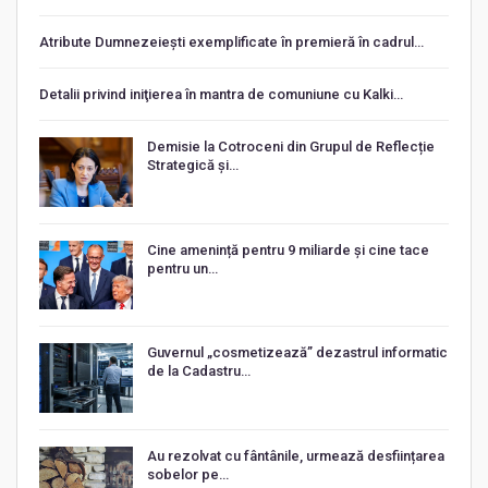
Atribute Dumnezeiești exemplificate în premieră în cadrul…
Detalii privind iniţierea în mantra de comuniune cu Kalki…
Demisie la Cotroceni din Grupul de Reflecție
Strategică și…
Cine amenință pentru 9 miliarde și cine tace
pentru un…
Guvernul „cosmetizează” dezastrul informatic
de la Cadastru…
Au rezolvat cu fântânile, urmează desființarea
sobelor pe…