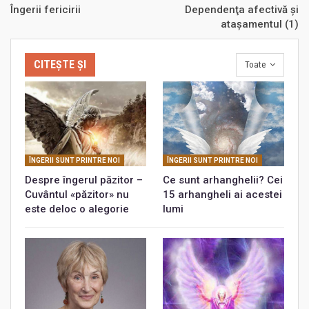
Îngerii fericirii
Dependenţa afectivă şi
ataşamentul (1)
CITEȘTE ȘI
Toate
ÎNGERII SUNT PRINTRE NOI
ÎNGERII SUNT PRINTRE NOI
Despre îngerul păzitor –
Ce sunt arhanghelii? Cei
Cuvântul «păzitor» nu
15 arhangheli ai acestei
este deloc o alegorie
lumi