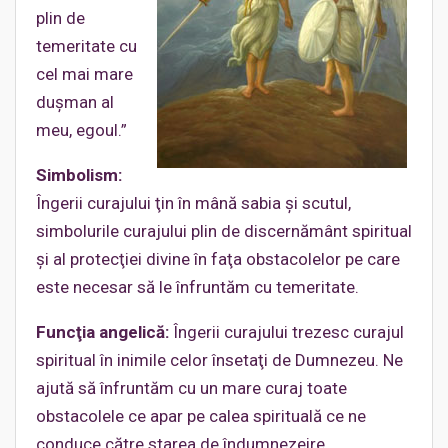
plin de
temeritate cu
cel mai mare
duşman al
meu, egoul.”
Simbolism:
Îngerii curajului ţin în mână sabia şi scutul,
simbolurile curajului plin de discernământ spiritual
şi al protecţiei divine în faţa obstacolelor pe care
este necesar să le înfruntăm cu temeritate.
Funcţia angelică:
Îngerii curajului trezesc curajul
spiritual în inimile celor însetaţi de Dumnezeu.
Ne
ajută să înfruntăm cu un mare curaj toate
obstacolele ce apar pe calea spirituală ce ne
conduce către starea de îndumnezeire.