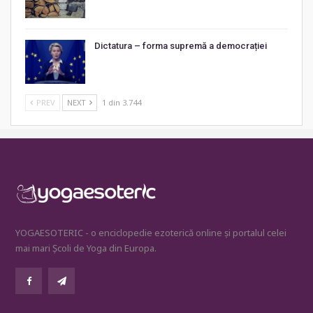
Dictatura – forma supremă a democrației
PREV
NEXT
1 din 3.744
YOGAESOTERIC - o enciclopedie ezoterică online și portalul celei
mai mari Școli de Yoga din Europa.