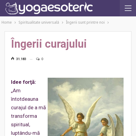
Home
Spiritualitate universală
Îngerii sunt printre noi
Îngerii curajului
31.183
0
Idee forţă:
„Am
întotdeauna
curajul de a mă
transforma
spiritual,
luptându-mă