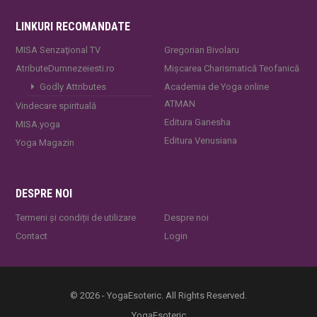
LINKURI RECOMANDATE
MISA Senzaţional TV
Gregorian Bivolaru
AtributeDumnezeiesti.ro
Mișcarea Charismatică Teofanică
Godly Attributes
Academia de Yoga online
ATMAN
Vindecare spirituală
Editura Ganesha
MISA.yoga
Editura Venusiana
Yoga Magazin
DESPRE NOI
Termeni și condiții de utilizare
Despre noi
Contact
Login
© 2026 - YogaEsoteric. All Rights Reserved.
YogaEsoteric