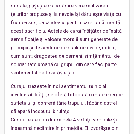
morale, păşeşte cu hotărâre spre realizarea
ţelurilor propuse şi la nevoie îşi dăruieşte viaţa cu
fruntea sus, dacă idealul pentru care luptă merită
acest sacrificiu. Actele de curaj înălţător de înaltă
semnificaţie şi valoare morală sunt generate de
principii şi de sentimente sublime divine, nobile,
cum sunt: dragostea de oameni, simţământul de
solidaritate umană cu grupul din care faci parte,
sentimentul de tovărăşie ş.a.
Curajul trezeşte în noi sentimentul tainic al
invulnerabilităţii, ne oferă totodată o mare energie
sufletului şi conferă tărie trupului, făcând astfel
să apară începutul biruinţei.
Curajul este una dintre cele 4 virtuţi cardinale şi
înseamnă neclintire în primejdie. El izvorăşte din