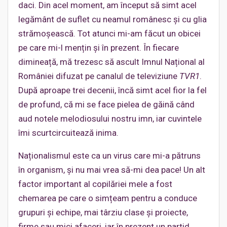
daci. Din acel moment, am început să simt acel
legământ de suflet cu neamul românesc și cu glia
strămoșească. Tot atunci mi-am făcut un obicei
pe care mi-l mențin și în prezent. În fiecare
dimineață, mă trezesc să ascult Imnul Național al
României difuzat pe canalul de televiziune
TVR1
.
După aproape trei decenii, încă simt acel fior la fel
de profund, că mi se face pielea de găină când
aud notele melodiosului nostru imn, iar cuvintele
îmi scurtcircuitează inima.
Naționalismul este ca un virus care mi-a pătruns
în organism, și nu mai vrea să-mi dea pace! Un alt
factor important al copilăriei mele a fost
chemarea pe care o simțeam pentru a conduce
grupuri și echipe, mai târziu clase și proiecte,
firme sau mici afaceri, iar în prezent un partid