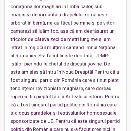
conaționalilor maghiari în limba cailor, sub
imaginea debordantă a drapelului românesc
arborat în bernă, ne-au făcut pe mine și pe viitorii
camarazi să luăm foc, așa că am desfășurat un
tricolor de câteva zeci de metri lungime și am
întrat în mijlocul mulțimii cântând Imnul Național
al României. S-a făcut liniște deodată, UDMR-
iștilor pierindu-le cheful de discuții șovine. De
asta am ales să întru în Noua Dreaptă! Pentru că a
fost singurul partid din România care a ținut piept
tendințelor revizioniste maghiare, care doreau
ruperea din pieptul țării a Ardealului istoric. Pentru
că a fost singurul partid politic din România care
s-a opus paradelor și festivalurilor homosexuale
sponsorizate de UE. Pentru că este singurul partid
politic din România care nu s-a făcut preș nici în