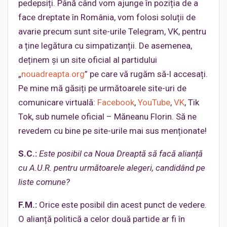
pedepsiți. Până când vom ajunge în poziția de a
face dreptate în România, vom folosi soluții de
avarie precum sunt site-urile Telegram, VK, pentru
a ține legătura cu simpatizanții. De asemenea,
deținem și un site oficial al partidului
„
nouadreapta.org
” pe care vă rugăm să-l accesați.
Pe mine mă găsiți pe următoarele site-uri de
comunicare virtuală:
Facebook
,
YouTube
,
VK
, Tik
Tok, sub numele oficial – Măneanu Florin. Să ne
revedem cu bine pe site-urile mai sus menționate!
S.C.:
Este posibil ca Noua Dreaptă să facă alianță
cu A.U.R. pentru următoarele alegeri, candidând pe
liste comune?
F.M.:
Orice este posibil din acest punct de vedere.
O alianță politică a celor două partide ar fi în