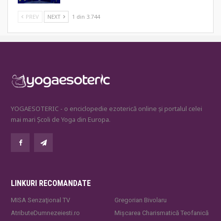
PREV
NEXT
1 din 3.744
YOGAESOTERIC - o enciclopedie ezoterică online și portalul celei
mai mari Școli de Yoga din Europa.
LINKURI RECOMANDATE
MISA Senzaţional TV
Gregorian Bivolaru
AtributeDumnezeiesti.ro
Mișcarea Charismatică Teofanică