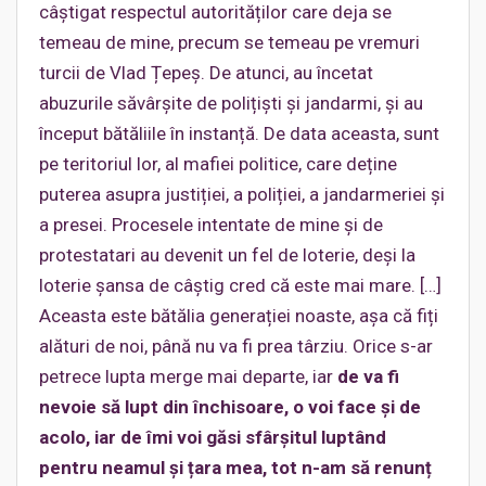
câștigat respectul autorităților care deja se
temeau de mine, precum se temeau pe vremuri
turcii de Vlad Țepeș. De atunci, au încetat
abuzurile săvârșite de polițiști și jandarmi, și au
început bătăliile în instanță. De data aceasta, sunt
pe teritoriul lor, al mafiei politice, care deține
puterea asupra justiției, a poliției, a jandarmeriei și
a presei. Procesele intentate de mine și de
protestatari au devenit un fel de loterie, deși la
loterie șansa de câștig cred că este mai mare. […]
Aceasta este bătălia generației noaste, așa că fiți
alături de noi, până nu va fi prea târziu. Orice s-ar
petrece lupta merge mai departe, iar
de va fi
nevoie să lupt din închisoare, o voi face și de
acolo, iar de îmi voi găsi sfârșitul luptând
pentru neamul și țara mea, tot n-am să renunț