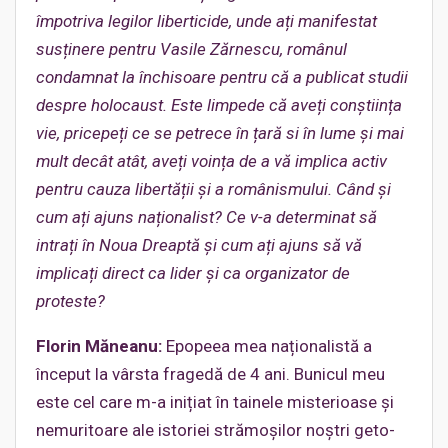
împotriva legilor liberticide, unde ați manifestat
susținere pentru Vasile Zărnescu, românul
condamnat la închisoare pentru că a publicat studii
despre holocaust. Este limpede că aveți conștiința
vie, pricepeți ce se petrece în țară si în lume și mai
mult decât atât, aveți voința de a vă implica activ
pentru cauza libertății și a românismului. Când și
cum ați ajuns naționalist? Ce v-a determinat să
intrați în Noua Dreaptă și cum ați ajuns să vă
implicați direct ca lider și ca organizator de
proteste?
Florin Măneanu:
Epopeea mea naționalistă a
început la vârsta fragedă de 4 ani. Bunicul meu
este cel care m-a inițiat în tainele misterioase și
nemuritoare ale istoriei strămoșilor noștri geto-