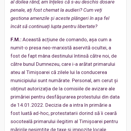
al doilea rând, am înțeles că s-au deschis dosare
penale, ați fost chemat la audieri? Cum veți
gestiona amenzile și aceste plângeri în așa fel
încât să continuați lupta pentru libertate?
F.M.:
Această acțiune de comando, așa cum a
numit-o presa neo-marxistă aservită ocultei, a
fost de fapt mâna destinului întinsă către noi, de
către bunul Dumnezeu, care i-a arătat primarului
ateu al Timișoarei că zilele lui la conducerea
municipiului sunt numărate. Personal, am cerut și
obținut autorizația de la comisiile de avizare ale
primăriei pentru desfășurarea protestului din data
de 14.01.2022. Decizia de a intra în primărie a
fost luată ad-hoc, protestatarii dorind să îi ceară
socoteală primarului ilegitim al Timișoarei pentru
măririle nesimțite de taxe și impozite locale