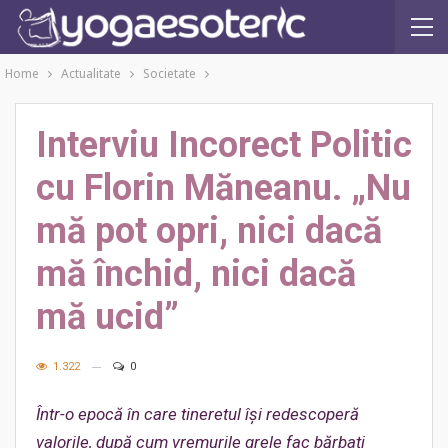
Home
Actualitate
Societate
Interviu Incorect Politic
cu Florin Măneanu. „Nu
mă pot opri, nici dacă
mă închid, nici dacă
mă ucid”
1.322
0
Într-o epocă în care tineretul își redescoperă
valorile, după cum vremurile grele fac bărbați