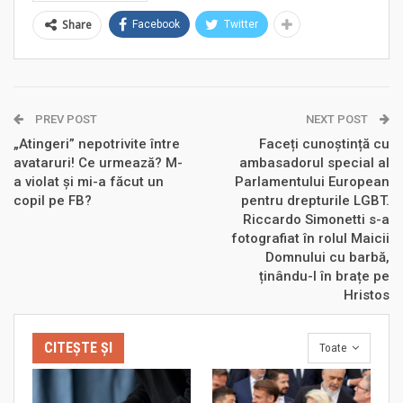
Share
Facebook
Twitter
PREV POST
NEXT POST
„Atingeri” nepotrivite între
Faceți cunoștință cu
avataruri! Ce urmează? M-
ambasadorul special al
a violat și mi-a făcut un
Parlamentului European
copil pe FB?
pentru drepturile LGBT.
Riccardo Simonetti s-a
fotografiat în rolul Maicii
Domnului cu barbă,
ținându-l în brațe pe
Hristos
CITEȘTE ȘI
Toate