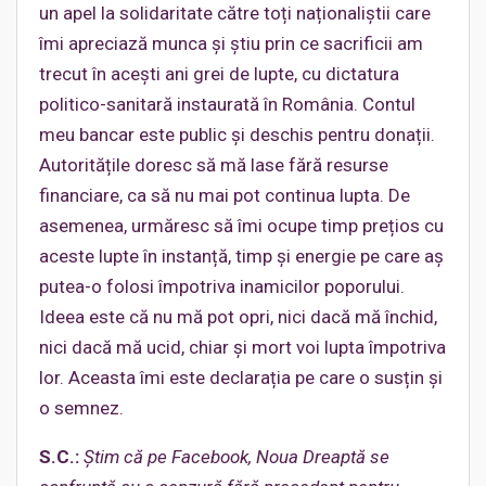
un apel la solidaritate către toți naționaliștii care
îmi apreciază munca și știu prin ce sacrificii am
trecut în acești ani grei de lupte, cu dictatura
politico-sanitară instaurată în România. Contul
meu bancar este public și deschis pentru donații.
Autoritățile doresc să mă lase fără resurse
financiare, ca să nu mai pot continua lupta. De
asemenea, urmăresc să îmi ocupe timp prețios cu
aceste lupte în instanță, timp și energie pe care aș
putea-o folosi împotriva inamicilor poporului.
Ideea este că nu mă pot opri, nici dacă mă închid,
nici dacă mă ucid, chiar și mort voi lupta împotriva
lor. Aceasta îmi este declarația pe care o susțin și
o semnez.
S.C.:
Știm că pe Facebook, Noua Dreaptă se