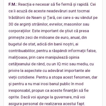
F.M.:
Reacția e necesar să fie fermă și rapidă. Cei
ce îi acuză de aceste neadevăruri sunt tocmai
trădătorii de Neam și Țară, cei care s-au vândut pe
30 de arginți străinilor, evreilor, masonilor sau
corporațiilor. Este important de știut că presa
primește zeci de milioane de euro, anual, din
bugetul de stat, adică din banii noștri, ai
contribuabililor, pentru a răspândi informații false,
malițioase, prin care manipulează opinia
cetățeanului de rând, cu un IQ mic sau mediu, cu
privire la aspectele cu adevărat importante ale
vieții cotidiene. Pentru a stopa acest fenomen, dar
și pentru a nu mai irosi banul public în mod
iresponsabil, propun ca aceste finanțări să fie
oprite. Dacă voi ajunge la guvernare, mă voi
asigura personal de realizarea acestui fapt.