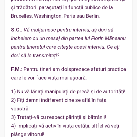
și trădătorii parașutați în funcții publice de la
Bruxelles, Washington, Paris sau Berlin.
S.C.:
Vă mulțumesc pentru interviu, aș dori să
încheiem cu un mesaj din partea lui Florin Măneanu
pentru tineretul care citește acest interviu. Ce ați
dori să le transmiteți?
F.M.:
Pentru tineri am doisprezece sfaturi practice
care le vor face viața mai ușoară:
1) Nu vă lăsați manipulați de presă și de autorități!
2) Fiți demni indiferent cine se află în fața
voastră!
3) Tratați-vă cu respect părinții și bătrânii!
4) Implicați-vă activ în viața cetății, altfel vă veți
plânge viitorul!