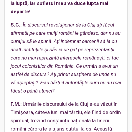
la luptă, iar sufletul meu va duce lupta mai
departe
!
S.C.:
În discursul revoluționar de la Cluj ați făcut
afirmații pe care mulți români le gândesc, dar nu au
curajul să le spună. Ați îndemnat oamenii să ia cu
asalt instituțiile și să-i ia de gât pe reprezentanții
care nu mai reprezintă interesele românești, ci fac
jocul coloniștilor din România. Ce urmări a avut un
astfel de discurs? Ați primit susținere de unde nu
vă așteptați? V-au hărțuit autoritățile cum nu au mai
făcut-o până atunci?
F.M.:
Urmările discursului de la Cluj s-au văzut în
Timișoara, câteva luni mai târziu, ele fiind de ordin
spiritual, trezind conștiința națională la tinerii
români cărora le-a ajuns cuțitul la os. Această