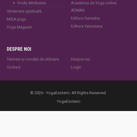
Godly Attributes
Academia de Yoga online
ATMAN
Vindecare spirituală
Editura Ganesha
MISA.yoga
Editura Venusiana
Yoga Magazin
DESPRE NOI
Termeni și condiții de utilizare
Despre noi
Contact
Login
© 2026 - YogaEsoteric. All Rights Reserved.
YogaEsoteric