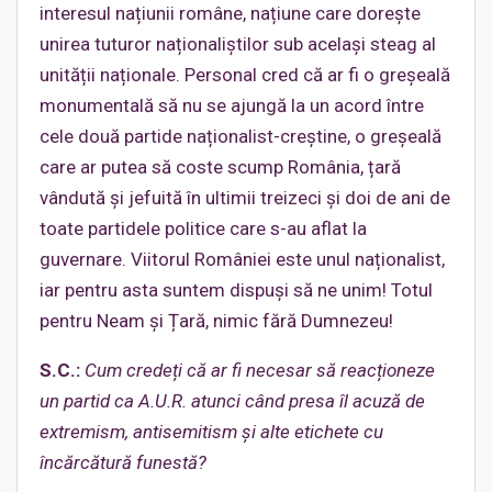
interesul națiunii române, națiune care dorește
unirea tuturor naționaliștilor sub același steag al
unității naționale. Personal cred că ar fi o greșeală
monumentală să nu se ajungă la un acord între
cele două partide naționalist-creștine, o greșeală
care ar putea să coste scump România, țară
vândută și jefuită în ultimii treizeci și doi de ani de
toate partidele politice care s-au aflat la
guvernare. Viitorul României este unul naționalist,
iar pentru asta suntem dispuși să ne unim! Totul
pentru Neam și Țară, nimic fără Dumnezeu!
S.C.:
Cum credeți că ar fi necesar să reacționeze
un partid ca A.U.R. atunci când presa îl acuză de
extremism, antisemitism și alte etichete cu
încărcătură funestă?