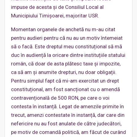
impuse de acesta și de Consiliul Local al
Municipiului Timișoarei, majoritar USR.
Momentan organele de anchetă nu m-au citat
pentru audieri pentru că nu au un motiv întemeiat
să o facă. Este dreptul meu constituțional să mă
duc în audiență la oricare dintre instituțiile statului
român, că doar de asta plătesc taxe și impozite,
ca să am și anumite drepturi, nu doar obligații.
Pentru simplul fapt că mi-am exercitat un drept
constituțional, am fost sancționat cu o amendă
contravențională de 500 RON, pe care o voi
contesta în instanță. Legat de amenzile primite în
trecut, amenzi contestate în instanță, dar care din
nefericire nu au fost anulate de către judecători,
pe motiv de comandă politică, am făcut de curând