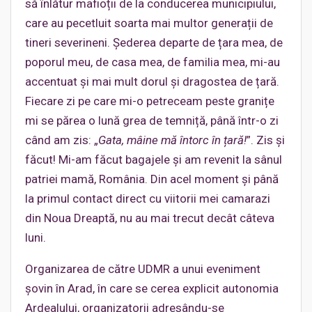
să înlătur mafioții de la conducerea municipiului,
care au pecetluit soarta mai multor generații de
tineri severineni. Șederea departe de țara mea, de
poporul meu, de casa mea, de familia mea, mi-au
accentuat și mai mult dorul și dragostea de țară.
Fiecare zi pe care mi-o petreceam peste granițe
mi se părea o lună grea de temniță, până într-o zi
când am zis: „
Gata, mâine mă întorc în țară!
”. Zis și
făcut! Mi-am făcut bagajele și am revenit la sânul
patriei mamă, România. Din acel moment și până
la primul contact direct cu viitorii mei camarazi
din Noua Dreaptă, nu au mai trecut decât câteva
luni.
Organizarea de către UDMR a unui eveniment
șovin în Arad, în care se cerea explicit autonomia
Ardealului, organizatorii adresându-se