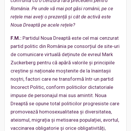
confruntă cu o cenzură fără precedent pentru
România. Pe unde vă mai pot găsi românii, pe ce
rețele mai aveți o prezență și cât de activă este
Noua Dreaptă pe acele rețele?
F.M.:
Partidul Noua Dreaptă este cel mai cenzurat
partid politic din România pe consorțiul de site-uri
de comunicare virtuală deținute de evreul Mark
Zuckerberg pentru că apără valorile și principiile
creștine și naționale moștenite de la înaintașii
noștri, factori care ne transformă într-un partid
Incorect Politic, conform politicilor dictatoriale
impuse de personajul mai sus amintit. Noua
Dreaptă se opune total politicilor progresiste care
promovează homosexualitatea și diversitatea,
ateismul, migrația și metisarea populației, avortul,
vaccinarea obligatorie și orice obligativități,