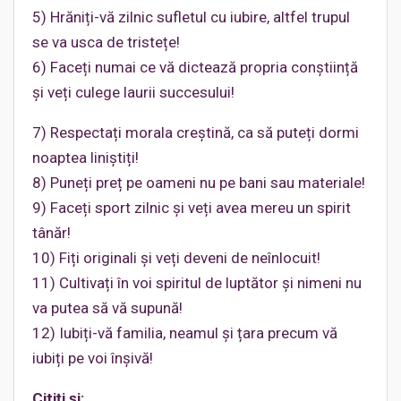
5) Hrăniți-vă zilnic sufletul cu iubire, altfel trupul
se va usca de tristețe!
6) Faceți numai ce vă dictează propria conștiință
și veți culege laurii succesului!
7) Respectați morala creștină, ca să puteți dormi
noaptea liniștiți!
8) Puneți preț pe oameni nu pe bani sau materiale!
9) Faceți sport zilnic și veți avea mereu un spirit
tânăr!
10) Fiți originali și veți deveni de neînlocuit!
11) Cultivați în voi spiritul de luptător și nimeni nu
va putea să vă supună!
12) Iubiți-vă familia, neamul și țara precum vă
iubiți pe voi înșivă!
Citiți și: