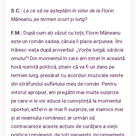
S.C.:
La ce să ne așteptăm în viitor de la Florin
Măneanu, pe termen scurt și lung?
F.M.:
După cum ați văzut cu toții, Florin Măneanu
este un român sadea, căruia îi place acțiunea. Îmi
trăiesc viața după proverbul: „
Vorba lungă, sărăcia
omului
”! Din momentul în care am intrat în această
horă numită politică, știam că va fi un dans pe
termen lung, presărat cu acorduri muzicale venite
din străfundul sufletului meu de român. Pentru
viitorul apropiat, am pregătit mai multe surprize
pe care vi le voi aduce la cunoștință la momentul
oportun, altfel n-ar mai fi surprize, iar inamicii mei
și ai neamului românesc ar urmări să
contracareze aceste acțiuni de curățare a vieții
politice românești, de toți parveniții, incompetenții