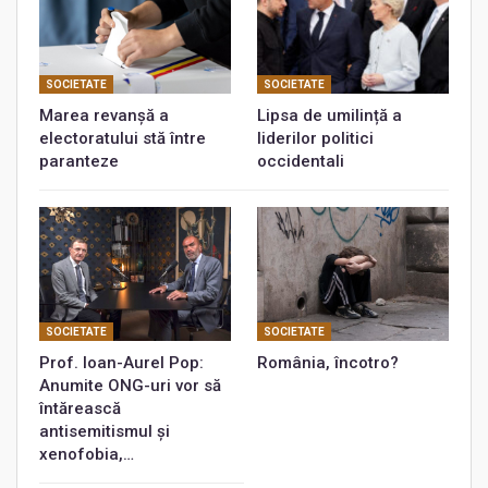
SOCIETATE
SOCIETATE
Marea revanșă a
Lipsa de umilință a
electoratului stă între
liderilor politici
paranteze
occidentali
SOCIETATE
SOCIETATE
Prof. Ioan-Aurel Pop:
România, încotro?
Anumite ONG-uri vor să
întărească
antisemitismul și
xenofobia,…