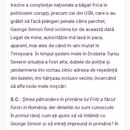
trezire a conștiinței naționale a băgat frica în
politicienii corupți, precum cei din USR, care s-au
grăbit să facă plângeri penale către parchet,
George Simion fiind victima lor de această dată.
Legat de mine, autoritățile mă lasă în pace,
aparent, mai ales de când m-am mutat în
Timișoara. În timpul șederii mele în Drobeta-Turnu
Severin situația a fost alta, dubele de poliție și
jandarmerie îmi vizitau zilnic adresa de reședință
din buletin, îmi hărțuiau inclusiv vecinii, încercând
să afle noile mele mișcări.
S.C.:
Știrea pătrunderii în primăria lui Fritz a făcut
furori în România, dar detaliile nu sunt cunoscute.
În primul rând, cum ați ajuns să vă întâlniți cu
George Simion și să intrați împreună în primărie? În