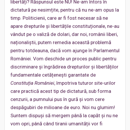
libertăți? Răspunsul este NU! Ne-am întors în
dictatură pe nesimțite, pentru că nu ne-am opus la
timp. Politicienii, care ar fi fost necesar să ne
apare drepturile și libertățile constituționale, ne-au
vândut pe o valiză de dolari, dar noi, românii liberi,
naționaliștii, putem remedia această problemă
pentru totdeauna, dacă vom ajunge în Parlamentul
României. Vom deschide un proces public pentru
discriminare și îngrădirea drepturilor și libertăților
fundamentale cetățenești garantate de
Constituția României
, împotriva tuturor site-urilor
care practică acest tip de dictatură, sub forma
cenzurii, a pumnului pus în gură și vom cere
despăgubiri de milioane de euro. Noi nu glumim!
Suntem dispuși să mergem până la capăt și nu ne
vom opri, până când tiranii umanității vor fi