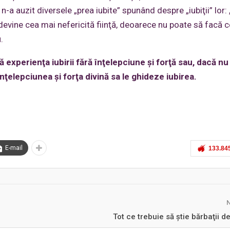
n-a auzit diversele „prea iubite” spunând despre „iubiţii” lor:
evine cea mai nefericită fiinţă, deoarece nu poate să facă 
.
ă experienţa iubirii fără înţelepciune şi forţă sau, dacă nu
ţelepciunea şi forţa divină sa le ghideze iubirea.
E-mail
133.84
Tot ce trebuie să ştie bărbaţii de