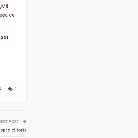
 „Mă
ceea ce
 pot
5
0
NEXT POST
spre clitoris