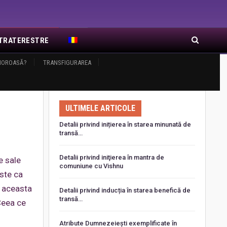
EXTRATERESTRE
AMOROASĂ?
RA DE RĂSĂRIT
TRANSFIGURAREA
ARTICOLE RECENTE
ULTIMELE ARTICOLE
Detalii privind inițierea în starea minunată de
transă…
Detalii privind iniţierea în mantra de
e sale
comuniune cu Vishnu
este ca
n aceasta
Detalii privind inducția în starea benefică de
transă…
Ceea ce
Atribute Dumnezeiești exemplificate în