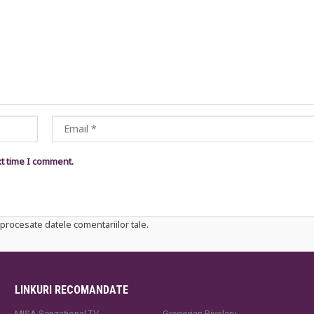
xt time I comment.
procesate datele comentariilor tale
.
LINKURI RECOMANDATE
MISA Senzaţional TV
Gregorian Bivolaru