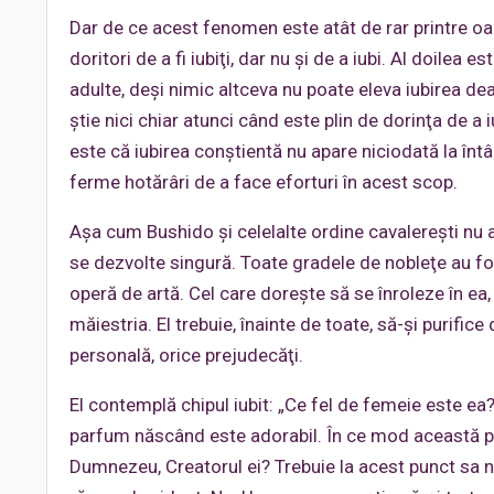
Dar de ce acest fenomen este atât de rar printre o
doritori de a fi iubiţi, dar nu şi de a iubi. Al doilea 
adulte, deşi nimic altceva nu poate eleva iubirea de
ştie nici chiar atunci când este plin de dorinţa de a iu
este că iubirea conştientă nu apare niciodată la întâ
ferme hotărâri de a face eforturi în acest scop.
Aşa cum Bushido şi celelalte ordine cavalereşti nu a
se dezvolte singură. Toate gradele de nobleţe au fos
operă de artă. Cel care doreşte să se înroleze în ea, 
măiestria. El trebuie, înainte de toate, să-şi purific
personală, orice prejudecăţi.
El contemplă chipul iubit: „Ce fel de femeie este ea?
parfum născând este adorabil. În ce mod această posib
Dumnezeu, Creatorul ei? Trebuie la acest punct sa ne