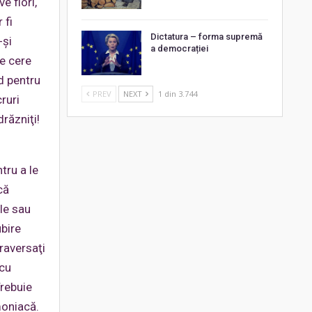
e flori,
 fi
Dictatura – forma supremă
-şi
a democrației
ce cere
ăd pentru
PREV
NEXT
1 din 3.744
cruri
răzniţi!
tru a le
că
ile sau
ubire
raversaţi
 cu
Trebuie
moniacă.