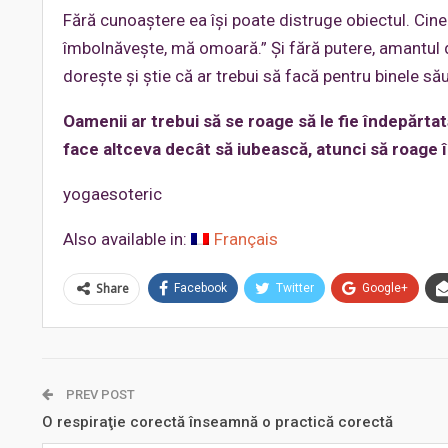
Fără cunoaştere ea îşi poate distruge obiectul. Cine 
îmbolnăveşte, mă omoară.” Şi fără putere, amantul d
doreşte şi ştie că ar trebui să facă pentru binele său
Oamenii ar trebui să se roage să le fie îndepărtat
face altceva decât să iubească, atunci să roage în
yogaesoteric
Also available in:
Français
Share
Facebook
Twitter
Google+
PREV POST
O respiraţie corectă înseamnă o practică corectă