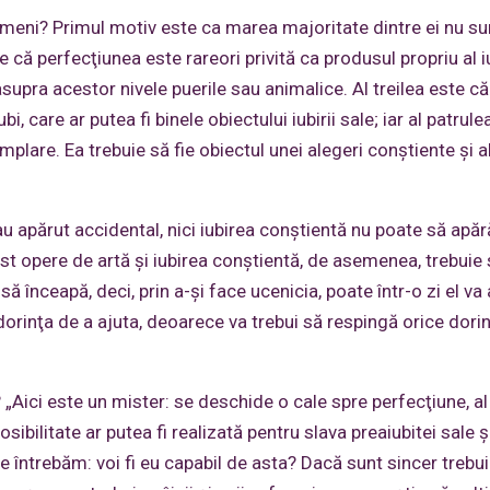
ameni? Primul motiv este ca marea majoritate dintre ei nu su
este că perfecţiunea este rareori privită ca produsul propriu al iu
asupra acestor nivele puerile sau animalice. Al treilea este c
bi, care ar putea fi binele obiectului iubirii sale; iar al patrul
mplare. Ea trebuie să fie obiectul unei alegeri conştiente şi a
u apărut accidental, nici iubirea conştientă nu poate să apăr
t opere de artă şi iubirea conştientă, de asemenea, trebuie 
să înceapă, deci, prin a-şi face ucenicia, poate într-o zi el va
e dorinţa de a ajuta, deoarece va trebui să respingă orice dori
 „Aici este un mister: se deschide o cale spre perfecţiune, al
ilitate ar putea fi realizată pentru slava preaiubitei sale şi
 întrebăm: voi fi eu capabil de asta? Dacă sunt sincer trebu