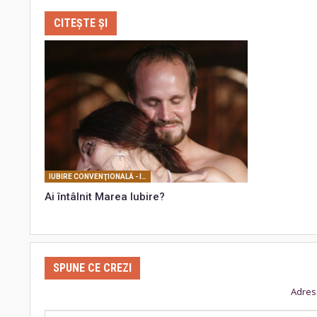
CITEȘTE ȘI
IUBIRE CONVENŢIONALĂ - IUBIRE NECONVENŢIONALĂ
Ai întâlnit Marea Iubire?
SPUNE CE CREZI
Adresa