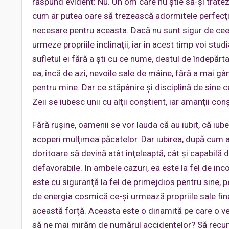
răspund evident: Nu. Un om care nu ştie să-şi trateze 
cum ar putea oare să trezească adormitele perfecţiuni
necesare pentru aceasta. Dacă nu sunt sigur de ceea 
urmeze propriile înclinaţii, iar în acest timp voi st
sufletul ei fără a şti cu ce nume, destul de îndepărta
ea, încă de azi, nevoile sale de mâine, fără a mai gând
pentru mine. Dar ce stăpânire şi disciplină de sine c
Zeii se iubesc unii cu alţii conştient, iar amanţii conş
Fără ruşine, oamenii se vor lauda că au iubit, că iub
acoperi mulţimea păcatelor. Dar iubirea, după cum a
doritoare să devină atât înţeleaptă, cât şi capabilă d
defavorabile. In ambele cazuri, ea este la fel de inc
este cu siguranţă la fel de primejdios pentru sine, 
de energia cosmică ce-şi urmează propriile sale final
această forţă. Aceasta este o dinamită pe care o veh
să ne mai mirăm de numărul accidentelor? Să recuno