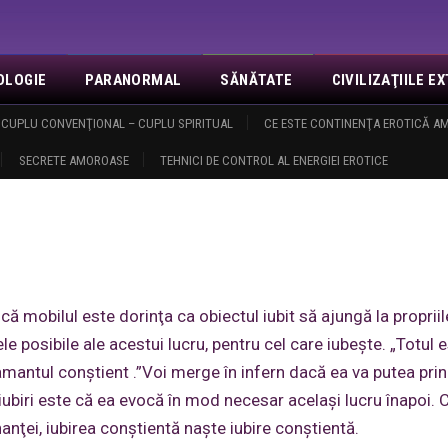
OLOGIE
PARANORMAL
SĂNĂTATE
CIVILIZAŢIILE 
NOI
CUPLU CONVENŢIONAL – CUPLU SPIRITUAL
EVENIMENTE
REVELAŢII
MISA
CE ESTE CONTINENŢA EROTICĂ 
CONTACT
LOGIN
O
SECRETE AMOROASE
TEHNICI DE CONTROL AL ENERGIEI EROTICE
enţională - iubire neconvenţională
Iubirea conştientă
ă mobilul este dorinţa ca obiectul iubit să ajungă la propriil
le posibile ale acestui lucru, pentru cel care iubeşte. „Totul 
 amantul conştient .”Voi merge în infern dacă ea va putea pri
ubiri este că ea evocă în mod necesar acelaşi lucru înapoi. 
anţei, iubirea conştientă naşte iubire conştientă.