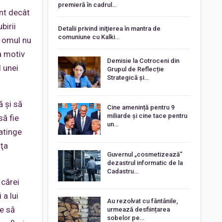
premieră în cadrul…
nt decât
birii
Detalii privind iniţierea în mantra de
comuniune cu Kalki…
ă omul nu
ea motiv
Demisie la Cotroceni din
l unei
Grupul de Reflecție
Strategică și…
ă şi să
Cine amenință pentru 9
miliarde și cine tace pentru
să fie
un…
 atinge
nţa
Guvernul „cosmetizează”
dezastrul informatic de la
Cadastru…
 cărei
 a lui
Au rezolvat cu fântânile,
ie să
urmează desființarea
sobelor pe…