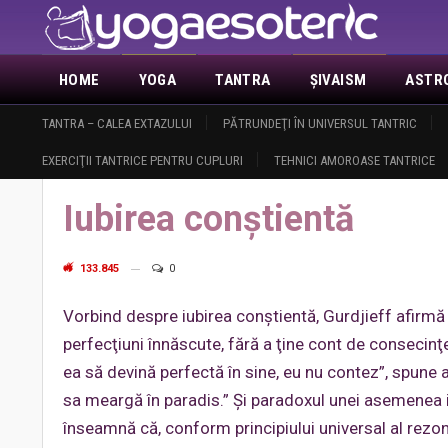
HOME
YOGA
TANTRA
ŞIVAISM
ASTR
ACTUALITATE
TANTRA – CALEA EXTAZULUI
DEMASCAREA MASONERIEI
PĂTRUNDEŢI ÎN UNIVERSUL TANTRIC
ANUNŢURI
DESPRE 
EXERCIŢII TANTRICE PENTRU CUPLURI
TEHNICI AMOROASE TANTRICE
Home
Tantra
Cuplu convenţional - Cuplu spiritual
Iubire conv
Iubirea conştientă
133.845
0
Vorbind despre iubirea conştientă, Gurdjieff afirmă c
perfecţiuni înnăscute, fără a ţine cont de consecinţe
ea să devină perfectă în sine, eu nu contez”, spune
sa meargă în paradis.” Şi paradoxul unei asemenea i
înseamnă că, conform principiului universal al rezon