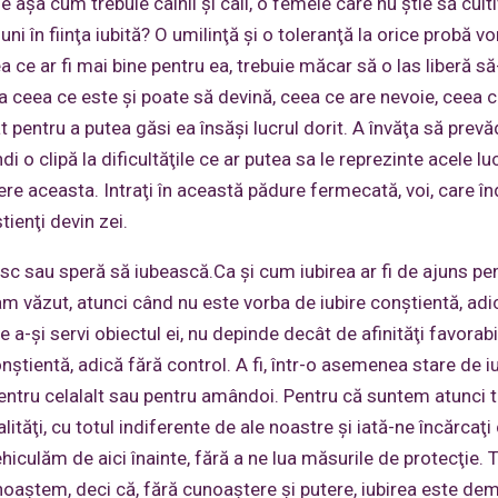
aşa cum trebuie câinii şi caii, o femeie care nu ştie să cultiv
 în fiinţa iubită? O umilinţă şi o toleranţă la orice probă vor
ce ar fi mai bine pentru ea, trebuie măcar să o las liberă să
udia ceea ce este şi poate să devină, ceea ce are nevoie, ceea 
t pentru a putea găsi ea însăşi lucrul dorit. A învăţa să prev
i o clipă la dificultăţile ce ar putea sa le reprezinte acele lu
ere aceasta. Intraţi în această pădure fermecată, voi, care înd
tienţi devin zei.
esc sau speră să iubească.Ca şi cum iubirea ar fi de ajuns pen
m văzut, atunci când nu este vorba de iubire conştientă, adi
e a-şi servi obiectul ei, nu depinde decât de afinităţi favorab
onştientă, adică fără control. A fi, într-o asemenea stare de i
pentru celalalt sau pentru amândoi. Pentru că suntem atunci t
ităţi, cu totul indiferente de ale noastre şi iată-ne încărcaţi
iculăm de aici înainte, fără a ne lua măsurile de protecţie. 
aştem, deci că, fără cunoaştere şi putere, iubirea este de