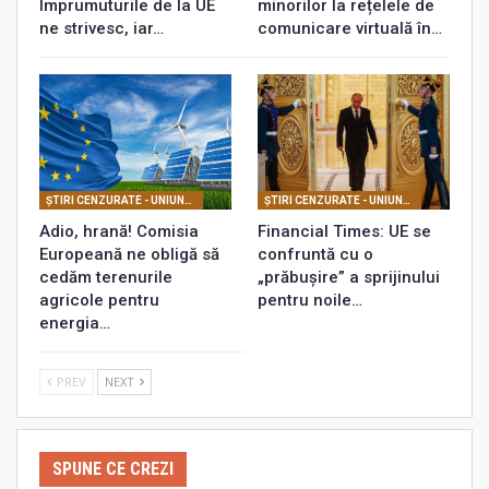
Împrumuturile de la UE
minorilor la rețelele de
ne strivesc, iar…
comunicare virtuală în…
ŞTIRI CENZURATE - UNIUNEA EUROPEANĂ
ŞTIRI CENZURATE - UNIUNEA EUROPEANĂ
Adio, hrană! Comisia
Financial Times: UE se
Europeană ne obligă să
confruntă cu o
cedăm terenurile
„prăbușire” a sprijinului
agricole pentru
pentru noile…
energia…
PREV
NEXT
SPUNE CE CREZI