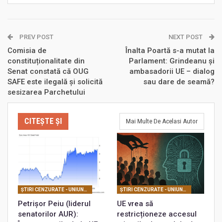
PREV POST
NEXT POST
Comisia de
Înalta Poartă s-a mutat la
constituționalitate din
Parlament: Grindeanu și
Senat constată că OUG
ambasadorii UE – dialog
SAFE este ilegală și solicită
sau dare de seamă?
sesizarea Parchetului
CITEȘTE ȘI
Mai Multe De Acelasi Autor
ŞTIRI CENZURATE - UNIUNEA EUROPEANĂ
ŞTIRI CENZURATE - UNIUNEA EUROPEANĂ
Petrișor Peiu (liderul
UE vrea să
senatorilor AUR):
restricționeze accesul