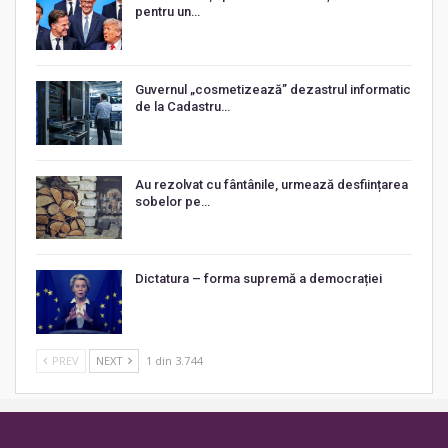
pentru un…
Guvernul „cosmetizează” dezastrul informatic
de la Cadastru…
Au rezolvat cu fântânile, urmează desființarea
sobelor pe…
Dictatura – forma supremă a democrației
PREV
NEXT
1 din 3.744