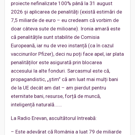
proiecte nefinalizate 100% până la 31 august
2026 și aplicarea de penalități (există estimări de
7,5 miliarde de euro – eu credeam că vorbim de
doar câteva sute de milioane). Ironia amară este
că penalitățile sunt stabilite de Comisia
Europeană, iar nu de vreo instanță (ca în cazul
vaccinurilor Pfizer), deci nu poți face apel, iar plata
penalităților este asigurată prin blocarea
accesului la alte fonduri. Sarcasmul este că,
propagandistic, „știm” că am luat mai mulți bani
de la UE decât am dat – am pierdut pentru
eternitate bani, resurse, forță de muncă,
inteligență naturală…….
La Radio Erevan, ascultătorul întreabă:
– Este adevărat că România a luat 79 de miliarde