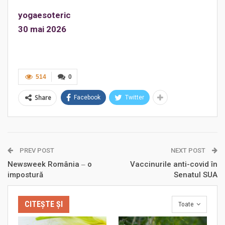
yogaesoteric
30 mai 2026
514
0
Share
Facebook
Twitter
PREV POST
NEXT POST
Newsweek România ‒ o
Vaccinurile anti-covid în
impostură
Senatul SUA
CITEȘTE ȘI
Toate