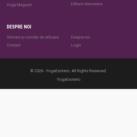
Editura Venusiana
Yoga Magazin
DESPRE NOI
Termeni și condiții de utilizare
Despre noi
Contact
Login
© 2026 - YogaEsoteric. All Rights Reserved.
YogaEsoteric