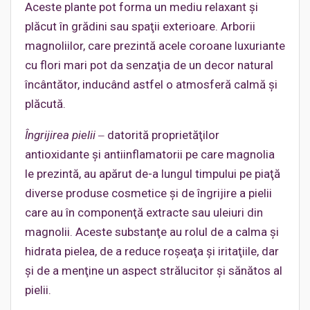
Aceste plante pot forma un mediu relaxant şi
plăcut în grădini sau spaţii exterioare. Arborii
magnoliilor, care prezintă acele coroane luxuriante
cu flori mari pot da senzaţia de un decor natural
încântător, inducând astfel o atmosferă calmă şi
plăcută.
Îngrijirea pielii
‒ datorită proprietăţilor
antioxidante şi antiinflamatorii pe care magnolia
le prezintă, au apărut de-a lungul timpului pe piaţă
diverse produse cosmetice şi de îngrijire a pielii
care au în componenţă extracte sau uleiuri din
magnolii. Aceste substanţe au rolul de a calma şi
hidrata pielea, de a reduce roşeaţa şi iritaţiile, dar
şi de a menţine un aspect strălucitor şi sănătos al
pielii.