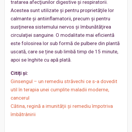
tratarea afecţiunilor digestive şi respiratorii.
Acestea sunt utilizate şi pentru proprietăţile lor
calmante şi antiinflamatorii, precum şi pentru
susţinerea sistemului nervos şi îmbunătăţirea
circulaţiei sanguine. O modalitate mai eficientă
este folosirea lor sub formă de pulbere din plantă
uscată, care se ține sub limbă timp de 15 minute,
apoi se înghite cu apă plată.
Citiți și:
Ginsengul – un remediu străvechi ce s-a dovedit
util în terapia unei cumplite maladii moderne,
cancerul
Cătina, regină a imunității și remediu împotriva
îmbătrânirii