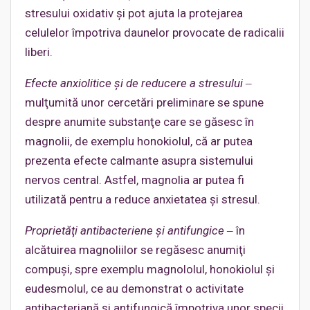
stresului oxidativ şi pot ajuta la protejarea
celulelor împotriva daunelor provocate de radicalii
liberi.
Efecte anxiolitice şi de reducere a stresului
‒
mulţumită unor cercetări preliminare se spune
despre anumite substanţe care se găsesc în
magnolii, de exemplu honokiolul, că ar putea
prezenta efecte calmante asupra sistemului
nervos central. Astfel, magnolia ar putea fi
utilizată pentru a reduce anxietatea şi stresul.
Proprietăţi antibacteriene şi antifungice
‒ în
alcătuirea magnoliilor se regăsesc anumiţi
compuşi, spre exemplu magnololul, honokiolul şi
eudesmolul, ce au demonstrat o activitate
antibacteriană şi antifungică împotriva unor specii