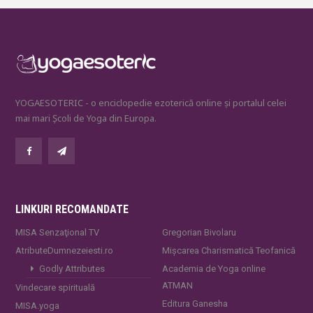
YOGAESOTERIC - o enciclopedie ezoterică online și portalul celei
mai mari Școli de Yoga din Europa.
LINKURI RECOMANDATE
MISA Senzaţional TV
Gregorian Bivolaru
AtributeDumnezeiesti.ro
Mișcarea Charismatică Teofanică
Godly Attributes
Academia de Yoga online
ATMAN
Vindecare spirituală
Editura Ganesha
MISA.yoga