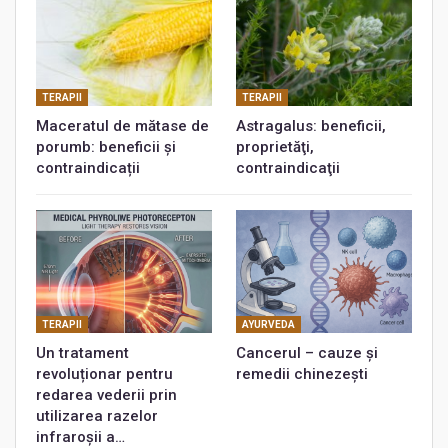
TERAPII
TERAPII
Maceratul de mătase de
Astragalus: beneficii,
porumb: beneficii și
proprietăţi,
contraindicații
contraindicaţii
TERAPII
AYURVEDA
Un tratament
Cancerul – cauze și
revoluționar pentru
remedii chinezești
redarea vederii prin
utilizarea razelor
infraroșii a…