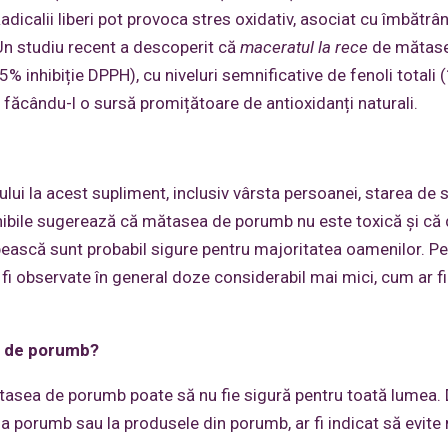
Radicalii liberi pot provoca stres oxidativ, asociat cu îmbătrân
. Un studiu recent a descoperit că
maceratul la rece
de mătas
% inhibiție DPPH), cu niveluri semnificative de fenoli totali 
ăcându-l o sursă promițătoare de antioxidanți naturali.
pului la acest supliment, inclusiv vârsta persoanei, starea de
onibile sugerează că mătasea de porumb nu este toxică și că
upească sunt probabil sigure pentru majoritatea oamenilor. Pe
i observate în general doze considerabil mai mici, cum ar f
ea de porumb?
ătasea de porumb poate să nu fie sigură pentru toată lumea.
la porumb sau la produsele din porumb, ar fi indicat să evit