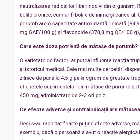
neutralizarea radicalilor liberi nocivi din organism. 
bolile cronice, cum ar fi bolile de inimă și cancerul
porumb are o capacitate antioxidantă ridicată (84,95
mg GAE/100 g) și flavonoide (370,8 mg QE/100 g), f
Care este doza potrivită de mătase de porumb?
O varietate de factori ar putea influența reacția tru
și istoricul medical. Cele mai multe cercetări disp
zilnice de până la 4,5 g pe kilogram de greutate tr
etichetele suplimentelor din mătase de porumb pot f
450 mg, administrate de 2-3 ori pe zi.
Ce efecte adverse și contraindicații are mătas
Deși s-au raportat foarte puține efecte adverse, m
exemplu, dacă o persoană a avut o reacție alergică 