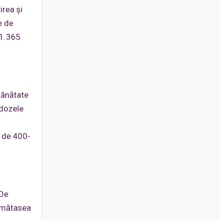
irea și
e de
(1.365
 sănătate
 dozele
i de 400-
 De
e mătasea