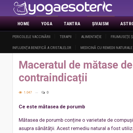
HOME
YOGA
TANTRA
ŞIVAISM
ASTR
ACTUALITATE
PERICOLELE VACCINĂRII
DEMASCAREA MASONERIEI
TERAPII
ALIMENTAŢIE
ANUNŢURI
FRUMUSEŢE Ş
DESPRE 
INFLUENȚA BENEFICĂ A CRISTALELOR
MEDICINĂ CU REMEDII NATURALE
Home
Sănătate
Terapii
Maceratul de mătase de porumb: benefi
Maceratul de mătase de 
contraindicații
1.047
0
Ce este mătasea de porumb
Mătasea de porumb conține o varietate de compuși v
asupra sănătății. Acest remediu natural a fost utiliz