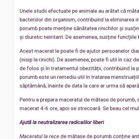
Unele studii efectuate pe animale au arătat că măta
bacteriilor din organism, contribuind la eliminarea inf
porumb poate menține sănătatea rinichilor și susține
și diuretic neiritant. De asemenea, susține funcțiile bi
Acest macerat le poate fi de ajutor persoanelor diagn
(nisip la rinichi). De asemenea, poate fi util în caz 
de folos și în tratamentul obezității, contribuind l
porumb este un remediu util în tratarea menstruații
săptămână, înainte de data la care ar urma să apar
Pentru a prepara maceratul de mătase de porumb, se 
macerat 4-6 ore, apoi se strecoară. Se beau cel mult
Ajută la neutralizarea radicalilor liberi
Maceratul la rece
de mătase de porumb conține antiox