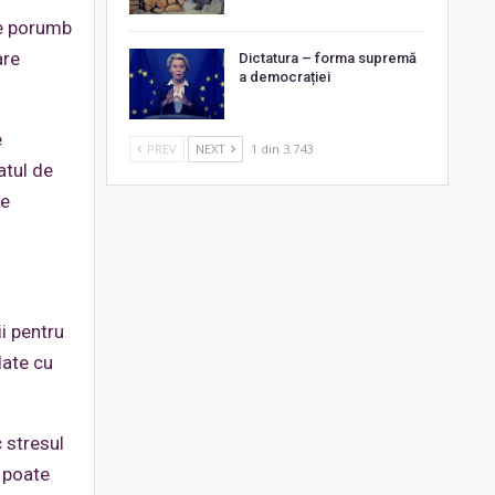
de porumb
are
Dictatura – forma supremă
a democrației
e
PREV
NEXT
1 din 3.743
atul de
me
i pentru
late cu
 stresul
b poate