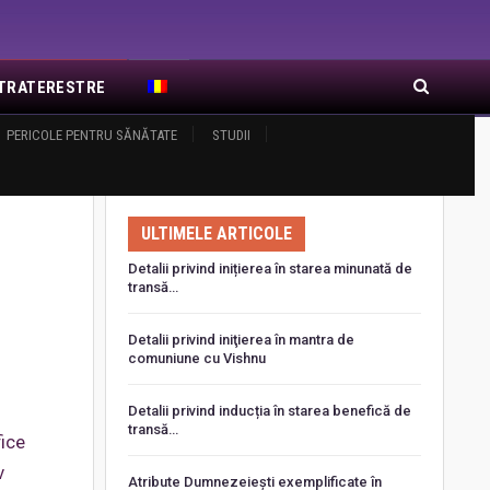
EXTRATERESTRE
RA DE RĂSĂRIT
PERICOLE PENTRU SĂNĂTATE
ARTICOLE RECENTE
STUDII
ULTIMELE ARTICOLE
Detalii privind inițierea în starea minunată de
transă…
Detalii privind iniţierea în mantra de
comuniune cu Vishnu
Detalii privind inducția în starea benefică de
transă…
fice
v
Atribute Dumnezeiești exemplificate în