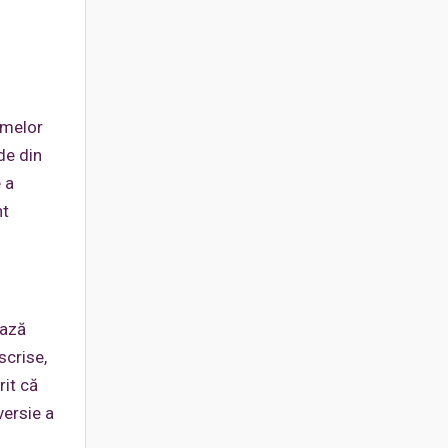
omelor
de din
 a
nt
ează
scrise,
rit că
versie a