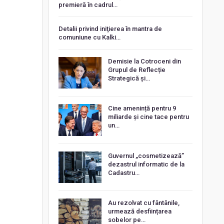
premieră în cadrul…
Detalii privind iniţierea în mantra de
comuniune cu Kalki…
Demisie la Cotroceni din
Grupul de Reflecție
Strategică și…
Cine amenință pentru 9
miliarde și cine tace pentru
un…
Guvernul „cosmetizează”
dezastrul informatic de la
Cadastru…
Au rezolvat cu fântânile,
urmează desființarea
sobelor pe…