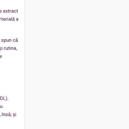
e extract
terială a
i spun că
i rutina,
e
HDL).
au
însă, și