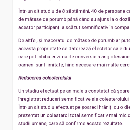
Într-un alt studiu de 8 săptămâni, 40 de persoane c
de mătase de porumb până când au ajuns la o doză 
acestor participanți a scăzut semnificativ în compar
De altfel, și maceratul de mătase de porumb ar putea 
această proprietate se datorează efectelor sale diure
care pot inhiba enzima de conversie a angiotensinei 
oameni sunt limitate, fiind necesare mai multe cerce
Reducerea colesterolul
ui
Un studiu efectuat pe animale a constatat că șoare
înregistrat reduceri semnificative ale colesterolului 
Într-un alt studiu efectuat pe șoareci hrăniți cu o 
prezentat un colesterol total semnificativ mai mic d
studii umane, care să confirme aceste rezultate.