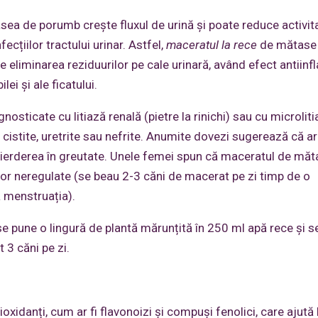
sea de porumb crește fluxul de urină și poate reduce activit
ecțiilor tractului urinar. Astfel,
maceratul la rece
de mătase
 eliminarea reziduurilor pe cale urinară, având efect antiin
lei și ale ficatului.
osticate cu litiază renală (pietre la rinichi) sau cu microlit
de cistite, uretrite sau nefrite. Anumite dovezi sugerează că ar
a pierderea în greutate. Unele femei spun că maceratul de mă
lor neregulate (se beau 2-3 căni de macerat pe zi timp de o
ă menstruația).
pune o lingură de plantă mărunțită în 250 ml apă rece și se
 3 căni pe zi.
idanți, cum ar fi flavonoizi și compuși fenolici, care ajută 