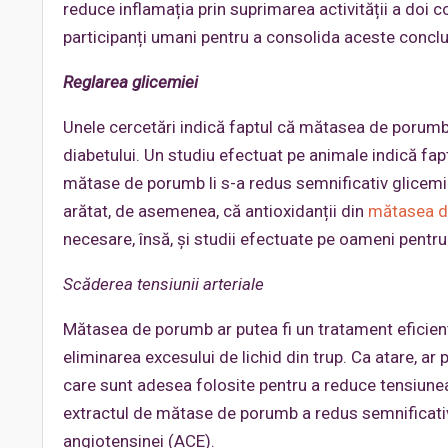
reduce inflamația prin suprimarea activității a doi c
participanți umani pentru a consolida aceste concluz
Reglarea glicemi
ei
Unele cercetări indică faptul că mătasea de porumb
diabetului. Un studiu efectuat pe animale indică fapt
mătase de porumb li s-a redus semnificativ glicemia
arătat, de asemenea, că antioxidanții din
mătasea d
necesare, însă, și studii efectuate pe oameni pentru 
Scăderea tensiunii arterial
e
Mătasea de porumb ar putea fi un tratament eficient
eliminarea excesului de lichid din trup. Ca atare, ar
care sunt adesea folosite pentru a reduce tensiunea 
extractul de mătase de porumb a redus semnificativ t
angiotensinei (ACE).