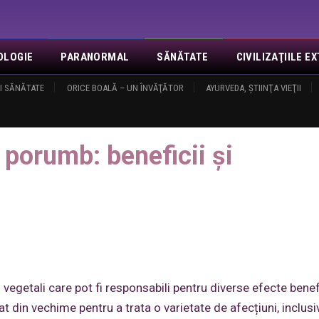
OLOGIE
PARANORMAL
SĂNĂTATE
CIVILIZAŢIILE 
I SĂNĂTATE
NOI
EVENIMENTE
ORICE BOALĂ – UN ÎNVĂŢĂTOR
REVELAŢII
MISA
CONTACT
AYURVEDA, ŞTIINŢA VIEŢII
LOGIN
O
cii și contraindicații
porumb: beneficii și
egetali care pot fi responsabili pentru diverse efecte bene
at din vechime pentru a trata o varietate de afecțiuni, inclusi