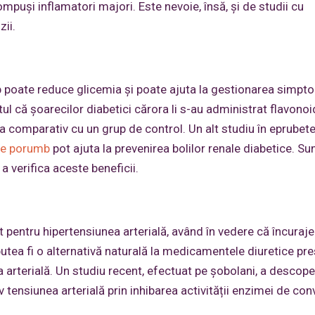
ompuși inflamatori majori. Este nevoie, însă, și de studii cu
ii.
 poate reduce glicemia și poate ajuta la gestionarea simpt
ul că șoarecilor diabetici cărora li s-au administrat flavonoi
 comparativ cu un grup de control. Un alt studiu în eprubete
e porumb
pot ajuta la prevenirea bolilor renale diabetice. Su
a verifica aceste beneficii.
 pentru hipertensiunea arterială, având în vedere că încuraj
 putea fi o alternativă naturală la medicamentele diuretice pre
arterială. Un studiu recent, efectuat pe șobolani, a descope
ensiunea arterială prin inhibarea activității enzimei de con