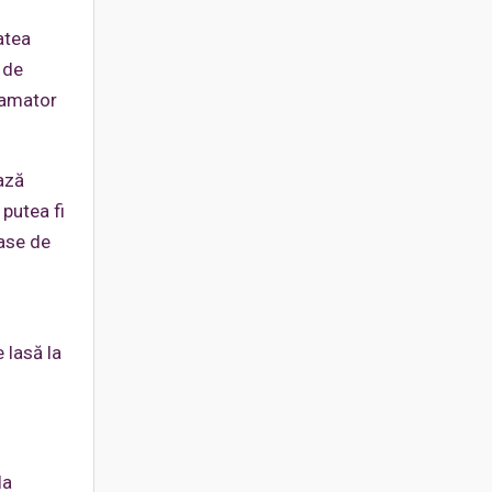
atea
 de
flamator
iază
 putea fi
tase de
 lasă la
la