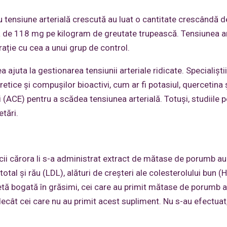
u tensiune arterială crescută au luat o cantitate crescândă d
de 118 mg pe kilogram de greutate trupească. Tensiunea ar
ație cu cea a unui grup de control.
ajuta la gestionarea tensiunii arteriale ridicate. Specialiști
tice și compușilor bioactivi, cum ar fi potasiul, quercetina ș
(ACE) pentru a scădea tensiunea arterială. Totuși, studiile p
tări.
cii cărora li s-a administrat extract de mătase de porumb au
total și rău (LDL), alături de creșteri ale colesterolului bun (
dietă bogată în grăsimi, cei care au primit mătase de porumb 
ecât cei care nu au primit acest supliment. Nu s-au efectuat, 