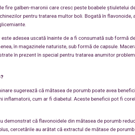
ele fire galben-maronii care cresc peste boabele știuletelui 
 a chinezilor pentru tratarea multor boli. Bogată în flavonoide, 
oglicemiante.
r este adesea uscată înainte de a fi consumată sub formă d
menea, în magazinele naturiste, sub formă de capsule. Macer
rate în prezent în special pentru tratarea anumitor proble
b?
reliminare sugerează că mătasea de porumb poate avea benefici
i inflamatorii, cum ar fi diabetul. Aceste beneficii pot fi core
e au demonstrat că flavonoidele din mătasea de porumb reduc
În plus, cercetările au arătat că extractul de mătase de porum