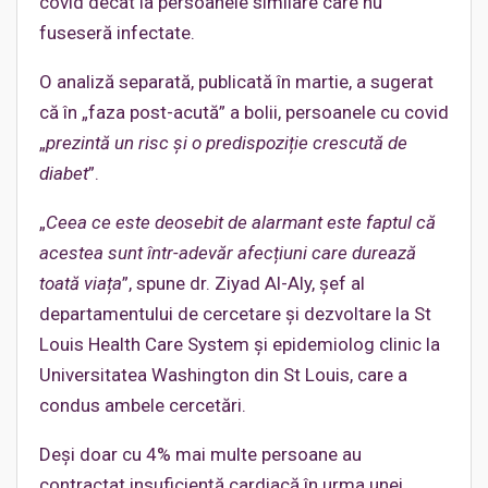
covid decât la persoanele similare care nu
fuseseră infectate.
O analiză separată, publicată în martie, a sugerat
că în „faza post-acută” a bolii, persoanele cu covid
„
prezintă un risc și o predispoziție crescută de
diabet
”.
„
Ceea ce este deosebit de alarmant este faptul că
acestea sunt într-adevăr afecțiuni care durează
toată viața
”, spune dr. Ziyad Al-Aly, șef al
departamentului de cercetare și dezvoltare la St
Louis Health Care System și epidemiolog clinic la
Universitatea Washington din St Louis, care a
condus ambele cercetări.
Deși doar cu 4% mai multe persoane au
contractat insuficiență cardiacă în urma unei