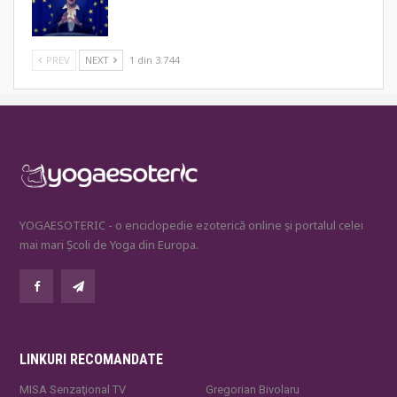
PREV
NEXT
1 din 3.744
YOGAESOTERIC - o enciclopedie ezoterică online și portalul celei
mai mari Școli de Yoga din Europa.
LINKURI RECOMANDATE
MISA Senzaţional TV
Gregorian Bivolaru