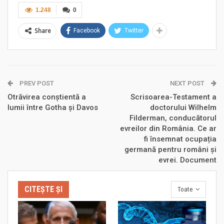
1.248
0
Share
Facebook
Twitter
PREV POST
NEXT POST
Otrăvirea conștientă a
Scrisoarea-Testament a
lumii între Gotha și Davos
doctorului Wilhelm
Filderman, conducătorul
evreilor din România. Ce ar
fi însemnat ocupația
germană pentru români și
evrei. Document
CITEȘTE ȘI
Toate