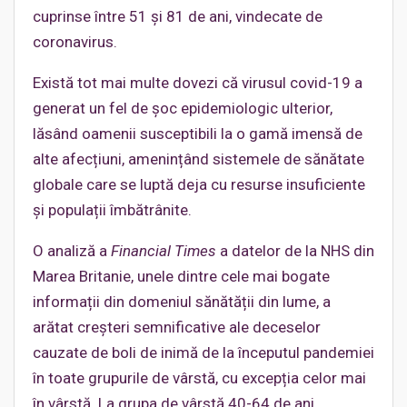
cuprinse între 51 și 81 de ani, vindecate de
coronavirus.
Există tot mai multe dovezi că virusul covid-19 a
generat un fel de șoc epidemiologic ulterior,
lăsând oamenii susceptibili la o gamă imensă de
alte afecțiuni, amenințând sistemele de sănătate
globale care se luptă deja cu resurse insuficiente
și populații îmbătrânite.
O analiză a
Financial Times
a datelor de la NHS din
Marea Britanie, unele dintre cele mai bogate
informații din domeniul sănătății din lume, a
arătat creșteri semnificative ale deceselor
cauzate de boli de inimă de la începutul pandemiei
în toate grupurile de vârstă, cu excepția celor mai
în vârstă. La grupa de vârstă 40-64 de ani,