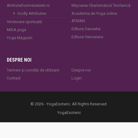
AtributeDumnezeiesti.ro
Mișcarea Charismatică Teofanică
Godly Attributes
Academia de Yoga online
ATMAN
Vindecare spirituală
Editura Ganesha
MISA.yoga
Editura Venusiana
Yoga Magazin
DESPRE NOI
Termeni și condiții de utilizare
Despre noi
Contact
Login
© 2026 - YogaEsoteric. All Rights Reserved.
YogaEsoteric