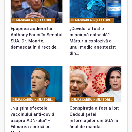
DEMASCAREA ÎNŞELĂTORIEI COVID
DEMASCAREA ÎNŞELĂTORIEI COVID
Epopeea audierii lui
„Covidul a fost o
Anthony Fauci în Senatul
minciună colosală”!
SUA. Dr. Moarte,
Mărturia explozivă a
demascat în direct de…
unui medic anestezist
din…
DEMASCAREA ÎNŞELĂTORIEI COVID
DEMASCAREA ÎNŞELĂTORIEI COVID
„Nu știm efectele
Conspirația a fost a lor:
vaccinului anti-covid
Cadoul șefei
asupra ADN-ului” –
informațiilor din SUA la
Filmarea scursă cu
final de mandat:…