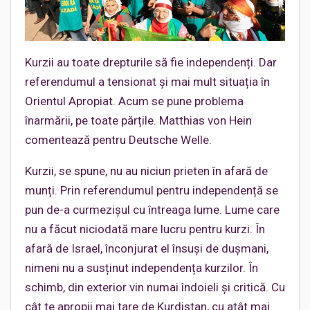
Kurzii au toate drepturile să fie independenți. Dar
referendumul a tensionat și mai mult situația în
Orientul Apropiat. Acum se pune problema
înarmării, pe toate părțile. Matthias von Hein
comentează pentru Deutsche Welle.
Kurzii, se spune, nu au niciun prieten în afară de
munți. Prin referendumul pentru independență se
pun de-a curmezișul cu întreaga lume. Lume care
nu a făcut niciodată mare lucru pentru kurzi. În
afară de Israel, înconjurat el însuși de dușmani,
nimeni nu a susținut independența kurzilor. În
schimb, din exterior vin numai îndoieli și critică. Cu
cât te apropii mai tare de Kurdistan, cu atât mai