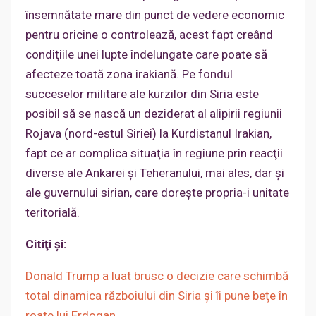
însemnătate mare din punct de vedere economic
pentru oricine o controlează, acest fapt creând
condiţiile unei lupte îndelungate care poate să
afecteze toată zona irakiană. Pe fondul
succeselor militare ale kurzilor din Siria este
posibil să se nască un deziderat al alipirii regiunii
Rojava (nord-estul Siriei) la Kurdistanul Irakian,
fapt ce ar complica situaţia în regiune prin reacţii
diverse ale Ankarei şi Teheranului, mai ales, dar şi
ale guvernului sirian, care doreşte propria-i unitate
teritorială.
Citiţi şi:
Donald Trump a luat brusc o decizie care schimbă
total dinamica războiului din Siria şi îi pune beţe în
roate lui Erdogan