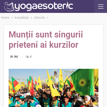
Home
Actualitate
Articole
Munții sunt singurii
prieteni ai kurzilor
25.762
0