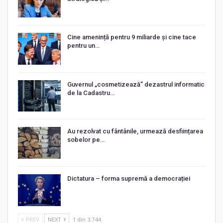
Cine amenință pentru 9 miliarde și cine tace
pentru un…
Guvernul „cosmetizează” dezastrul informatic
de la Cadastru…
Au rezolvat cu fântânile, urmează desființarea
sobelor pe…
Dictatura – forma supremă a democrației
PREV
NEXT
1 din 3.744