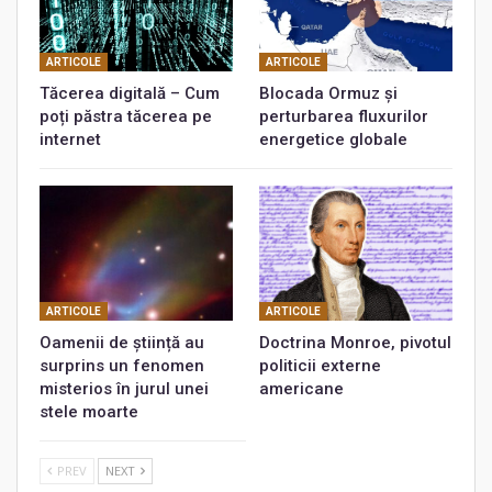
ARTICOLE
ARTICOLE
Tăcerea digitală – Cum
Blocada Ormuz și
poți păstra tăcerea pe
perturbarea fluxurilor
internet
energetice globale
ARTICOLE
ARTICOLE
Oamenii de știință au
Doctrina Monroe, pivotul
surprins un fenomen
politicii externe
misterios în jurul unei
americane
stele moarte
PREV
NEXT