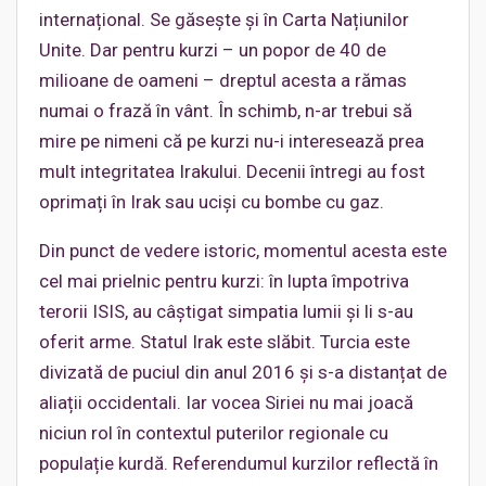
internațional. Se găsește și în Carta Națiunilor
Unite. Dar pentru kurzi – un popor de 40 de
milioane de oameni – dreptul acesta a rămas
numai o frază în vânt. În schimb, n-ar trebui să
mire pe nimeni că pe kurzi nu-i interesează prea
mult integritatea Irakului. Decenii întregi au fost
oprimați în Irak sau uciși cu bombe cu gaz.
Din punct de vedere istoric, momentul acesta este
cel mai prielnic pentru kurzi: în lupta împotriva
terorii ISIS, au câștigat simpatia lumii și li s-au
oferit arme. Statul Irak este slăbit. Turcia este
divizată de puciul din anul 2016 și s-a distanțat de
aliații occidentali. Iar vocea Siriei nu mai joacă
niciun rol în contextul puterilor regionale cu
populație kurdă. Referendumul kurzilor reflectă în