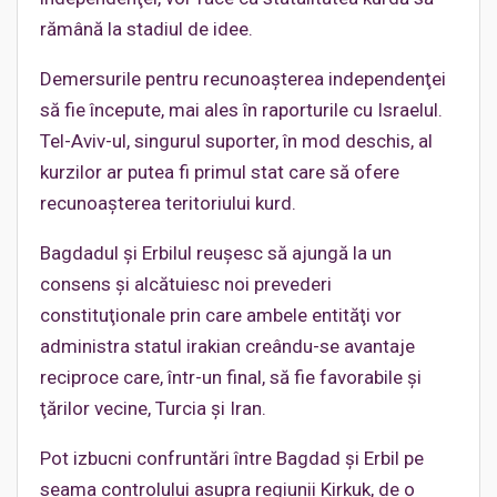
rămână la stadiul de idee.
Demersurile pentru recunoaşterea independenţei
să fie începute, mai ales în raporturile cu Israelul.
Tel-Aviv-ul, singurul suporter, în mod deschis, al
kurzilor ar putea fi primul stat care să ofere
recunoaşterea teritoriului kurd.
Bagdadul şi Erbilul reuşesc să ajungă la un
consens şi alcătuiesc noi prevederi
constituţionale prin care ambele entităţi vor
administra statul irakian creându-se avantaje
reciproce care, într-un final, să fie favorabile şi
ţărilor vecine, Turcia şi Iran.
Pot izbucni confruntări între Bagdad şi Erbil pe
seama controlului asupra regiunii Kirkuk, de o