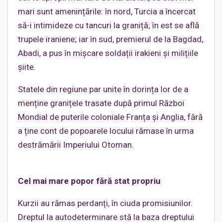
mari sunt amenințările: în nord, Turcia a încercat
să-i intimideze cu tancuri la graniță; în est se află
trupele iraniene; iar în sud, premierul de la Bagdad,
Abadi, a pus în mișcare soldații irakieni și milițiile
șiite.
Statele din regiune par unite în dorința lor de a
menține granițele trasate după primul Război
Mondial de puterile coloniale Franța și Anglia, fără
a ține cont de popoarele locului rămase în urma
destrămării Imperiului Otoman.
Cel mai mare popor fără stat propriu
Kurzii au rămas perdanți, în ciuda promisiunilor.
Dreptul la autodeterminare stă la baza dreptului