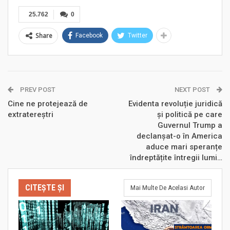
25.762
0
Share
Facebook
Twitter
PREV POST
NEXT POST
Cine ne protejează de
Evidenta revoluție juridică
extratereștri
și politică pe care
Guvernul Trump a
declanșat-o în America
aduce mari speranțe
îndreptățite întregii lumi…
CITEȘTE ȘI
Mai Multe De Acelasi Autor