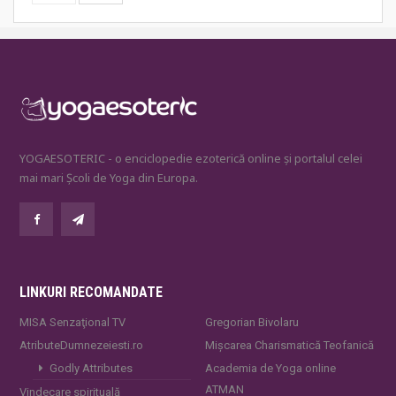
YOGAESOTERIC - o enciclopedie ezoterică online și portalul celei
mai mari Școli de Yoga din Europa.
LINKURI RECOMANDATE
MISA Senzaţional TV
Gregorian Bivolaru
AtributeDumnezeiesti.ro
Mișcarea Charismatică Teofanică
Godly Attributes
Academia de Yoga online
ATMAN
Vindecare spirituală