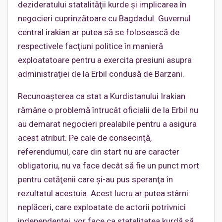
dezideratului statalităţii kurde şi implicarea în
negocieri cuprinzătoare cu Bagdadul. Guvernul
central irakian ar putea să se folosească de
respectivele facţiuni politice în manieră
exploatatoare pentru a exercita presiuni asupra
administraţiei de la Erbil condusă de Barzani.
Recunoaşterea ca stat a Kurdistanului Irakian
rămâne o problemă întrucât oficialii de la Erbil nu
au demarat negocieri prealabile pentru a asigura
acest atribut. Pe cale de consecinţă,
referendumul, care din start nu are caracter
obligatoriu, nu va face decât să fie un punct mort
pentru cetăţenii care şi-au pus speranţa în
rezultatul acestuia. Acest lucru ar putea stârni
neplăceri, care exploatate de actorii potrivnici
independenţei, vor face ca statalitatea kurdă să