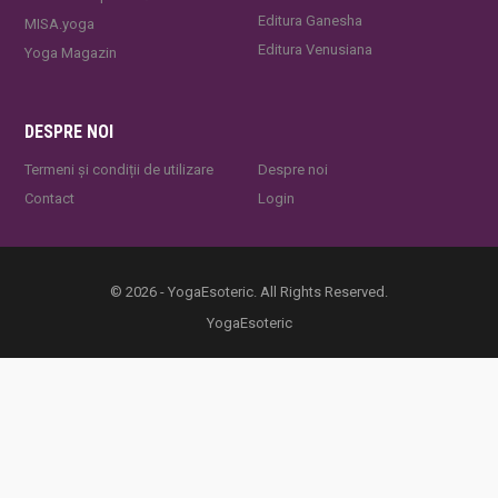
Editura Ganesha
MISA.yoga
Editura Venusiana
Yoga Magazin
DESPRE NOI
Termeni și condiții de utilizare
Despre noi
Contact
Login
© 2026 - YogaEsoteric. All Rights Reserved.
YogaEsoteric