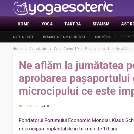
HOME
YOGA
TANTRA
ŞIVAISM
ASTR
ACTUALITATE
DEMASCAREA MASONERIEI
ANUNŢURI
DESPRE 
Home
Actualitate
Criza Covid-19
Psihoza covid
Ne aflăm l
Ne aflăm la jumătatea p
aprobarea paşaportului 
microcipului ce este imp
1.736
0
Fondatorul Forumului Economic Mondial, Klaus Schw
microcipuri implantabile în termen de 10 ani.