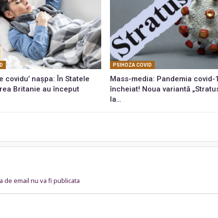
ID
PSIHOZA COVID
ne covidu’ nașpa: În Statele
Mass-media: Pandemia covid-1
rea Britanie au început
încheiat! Noua variantă „Stratu
la…
 de email nu va fi publicata