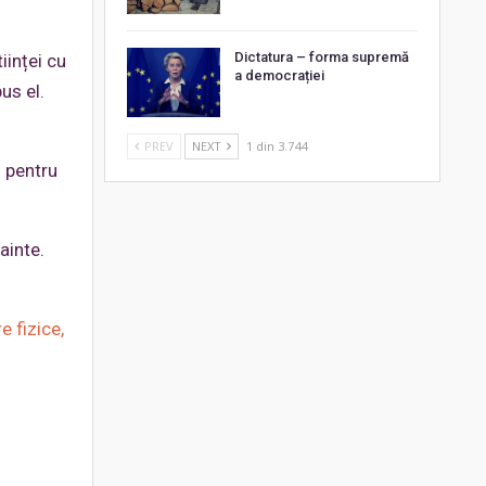
Dictatura – forma supremă
iinței cu
a democrației
pus el.
PREV
NEXT
1 din 3.744
” pentru
ainte.
e fizice,