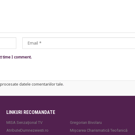
xt time I comment.
procesate datele comentariilor tale
.
LINKURI RECOMANDATE
MISA Senzaţional TV
Gregorian Bivolaru
AtributeDumnezeiesti.ro
Mișcarea Charismatică Teofanică