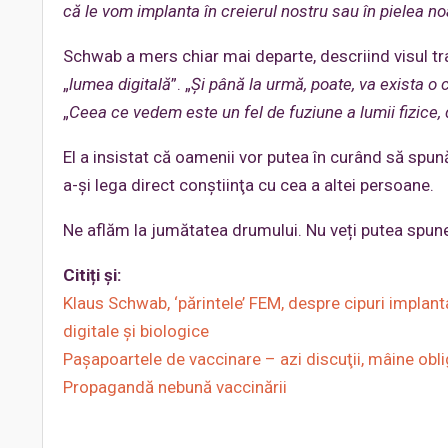
că le vom implanta în creierul nostru sau în pielea n
Schwab a mers chiar mai departe, descriind visul tr
„
lumea digitală
”. „
Și până la urmă, poate, va exista o 
„
Ceea ce vedem este un fel de fuziune a lumii fizice, d
El a insistat că oamenii vor putea în curând să spună
a-și lega direct conştiinţa cu cea a altei persoane.
Ne aflăm la jumătatea drumului. Nu veți putea spune c
Citiți și:
Klaus Schwab, ‘părintele’ FEM, despre cipuri implanta
digitale și biologice
Pașapoartele de vaccinare – azi discuţii, mâine obli
Propagandă nebună vaccinării