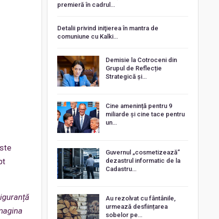
premieră în cadrul…
Detalii privind iniţierea în mantra de
comuniune cu Kalki…
Demisie la Cotroceni din
Grupul de Reflecție
Strategică și…
Cine amenință pentru 9
miliarde și cine tace pentru
un…
iste
Guvernul „cosmetizează”
pt
dezastrul informatic de la
Cadastru…
iguranță
Au rezolvat cu fântânile,
urmează desființarea
imagina
sobelor pe…