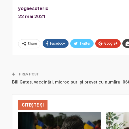
yogaesoteric
22 mai 2021
Share
Facebook
Twitter
Google+
PREV POST
Bill Gates, vaccinări, microcipuri şi brevet cu numărul 0
CITEȘTE ȘI