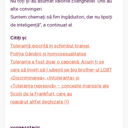
Nu toți și-au asumat valorile
Evangheliei
. Unii au
alte convingeri.
Suntem chemați să fim îngăduitori, dar nu lipsiți
de inteligență”, a continuat el.
Citiți
și
:
Toleranță
ipocrită
în
schimbul
tiraniei
.
Poliția
Gândirii
și
homosexualitatea
Toleranța
a
fost
doar
o
capcană
.
Acum
ți
se
cere
să
înveți
să-l
iubești
pe
big
brother-ul
LGBT
«
Discriminarea
», «
Intoleranța
»
și
«
Toleranța
represivă
» –
concepte
marxiste ale
Școlii
de la Frankfurt, care au
reapărut
altfel
deghizate
(I)
yogaesoteric