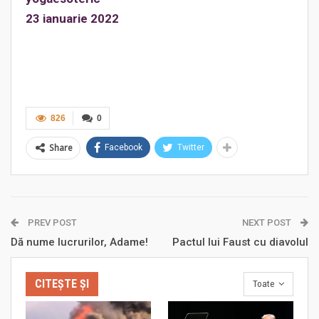
23
ianuarie
2022
826
0
Share
Facebook
Twitter
PREV POST
NEXT POST
Dă nume lucrurilor, Adame!
Pactul lui Faust cu diavolul
CITEȘTE ȘI
Toate