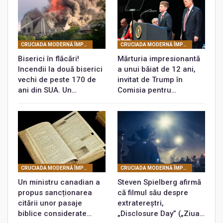
CRUCIADA MODERNĂ ÎMPOTRIVA SPIRITUALITĂŢII
CRUCIADA MODERNĂ ÎMPOTRIVA SPIRITUALITĂŢII
Biserici în flăcări!
Mărturia impresionantă
Incendii la două biserici
a unui băiat de 12 ani,
vechi de peste 170 de
invitat de Trump în
ani din SUA. Un…
Comisia pentru…
CRUCIADA MODERNĂ ÎMPOTRIVA SPIRITUALITĂŢII
CRUCIADA MODERNĂ ÎMPOTRIVA SPIRITUALITĂŢII
Un ministru canadian a
Steven Spielberg afirmă
propus sancționarea
că filmul său despre
citării unor pasaje
extratereștri,
biblice considerate…
„Disclosure Day” („Ziua…