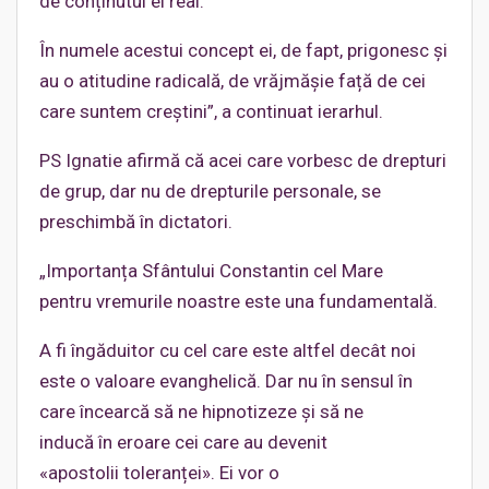
de conținutul ei real.
În numele acestui concept ei, de fapt, prigonesc și
au o atitudine radicală, de vrăjmășie față de cei
care suntem creștini”, a continuat ierarhul.
PS Ignatie afirmă că acei care vorbesc de drepturi
de grup, dar nu de drepturile personale, se
preschimbă în dictatori.
„Importanța Sfântului Constantin cel Mare
pentru vremurile noastre este una fundamentală.
A fi îngăduitor cu cel care este altfel decât noi
este o valoare evanghelică. Dar nu în sensul în
care încearcă să ne hipnotizeze și să ne
inducă în eroare cei care au devenit
«apostolii toleranței». Ei vor o