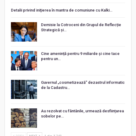
Detalii privind iniţierea în mantra de comuniune cu Kalki…
Demisie la Cotroceni din Grupul de Reflecție
Strategică și…
Cine amenință pentru 9 miliarde și cine tace
pentru un…
Guvernul „cosmetizează” dezastrul informatic
de la Cadastru…
Au rezolvat cu fântânile, urmează desființarea
sobelor pe…
PREV
NEXT
1 din 3.743