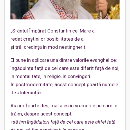
„Sfântul Împărat Constantin cel Mare a
redat creștinilor posibilitatea de a-
și trăi credința în mod nestingherit.
El pune în aplicare una dintre valorile evanghelice:
îngăduința față de cel care este diferit față de noi,
în mentalitate, în religie, în convingeri.
În postmodernitate, acest concept poartă numele
de «toleranță».
Auzim foarte des, mai ales în vremurile pe care le
trăim, despre acest concept,
«
să
fim
îngăduitori
față
de
cel
care este
altfel
față