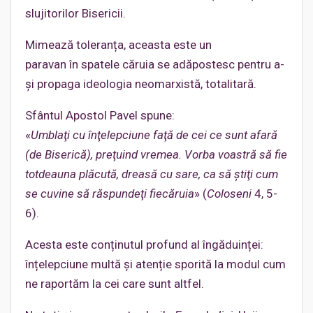
slujitorilor Bisericii.
Mimează toleranța, aceasta este un
paravan în spatele căruia se adăpostesc pentru a-
și propaga ideologia neomarxistă, totalitară.
Sfântul Apostol Pavel spune:
«
Umblaţi
cu
înţelepciune
faţă
de
cei
ce
sunt
afară
(de
Biserică
),
preţuind
vremea
.
Vorba
voastră
să
fie
totdeauna
plăcută
,
dreasă
cu
sare
, ca
să
ştiţi
cum
se
cuvine
să
răspundeţi
fiecăruia
» (
Coloseni
4, 5-
6).
Acesta este conținutul profund al îngăduinței:
înțelepciune multă și atenție sporită la modul cum
ne raportăm la cei care sunt altfel.