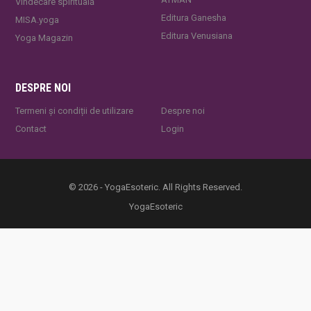
Vindecare spirituală
Editura Ganesha
MISA.yoga
Editura Venusiana
Yoga Magazin
DESPRE NOI
Termeni și condiții de utilizare
Despre noi
Contact
Login
© 2026 - YogaEsoteric. All Rights Reserved.
YogaEsoteric