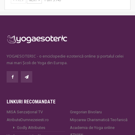
YOGAESOTERIC - o enciclopedie ezoterică online și portalul celei
mai mari Școli de Yoga din Europa.
LINKURI RECOMANDATE
MISA Senzaţional TV
Gregorian Bivolaru
AtributeDumnezeiesti.ro
Mișcarea Charismatică Teofanică
Godly Attributes
Academia de Yoga online
ATMAN