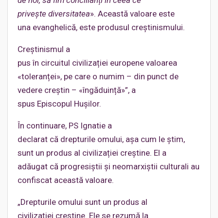
de
noi
,
să
fim
concilianți
în
ceea
ce
privește
diversitatea
». Această valoare este
una evanghelică, este produsul creștinismului.
Creștinismul a
pus în circuitul civilizației europene valoarea
«toleranței», pe care o numim – din punct de
vedere creștin – «îngăduință»”, a
spus Episcopul Hușilor.
În continuare, PS Ignatie a
declarat că drepturile omului, așa cum le știm,
sunt un produs al civilizației creștine. El a
adăugat că progresiștii și neomarxiștii culturali au
confiscat această valoare.
„Drepturile omului sunt un produs al
civilizației creștine. Ele se rezumă la