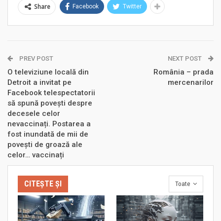
Share
Facebook
Twitter
PREV POST
NEXT POST
O televiziune locală din
România – prada
Detroit a invitat pe
mercenarilor
Facebook telespectatorii
să spună povești despre
decesele celor
nevaccinați. Postarea a
fost inundată de mii de
povești de groază ale
celor… vaccinați
CITEȘTE ȘI
Toate