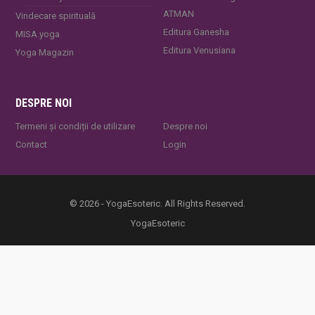
ATMAN
Vindecare spirituală
Editura Ganesha
MISA.yoga
Editura Venusiana
Yoga Magazin
DESPRE NOI
Termeni și condiții de utilizare
Despre noi
Contact
Login
© 2026 - YogaEsoteric. All Rights Reserved.
YogaEsoteric