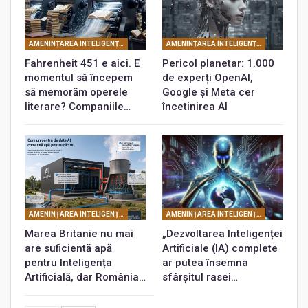
AMENINȚAREA INTELIGENȚEI ARTIFICIALE
AMENINȚAREA INTELIGENȚEI ARTIFICIALE
Fahrenheit 451 e aici. E
Pericol planetar: 1.000
momentul să începem
de experți OpenAI,
să memorăm operele
Google și Meta cer
literare? Companiile…
încetinirea AI
AMENINȚAREA INTELIGENȚEI ARTIFICIALE
AMENINȚAREA INTELIGENȚEI ARTIFICIALE
Marea Britanie nu mai
„Dezvoltarea Inteligenței
are suficientă apă
Artificiale (IA) complete
pentru Inteligența
ar putea însemna
Artificială, dar România…
sfârșitul rasei…