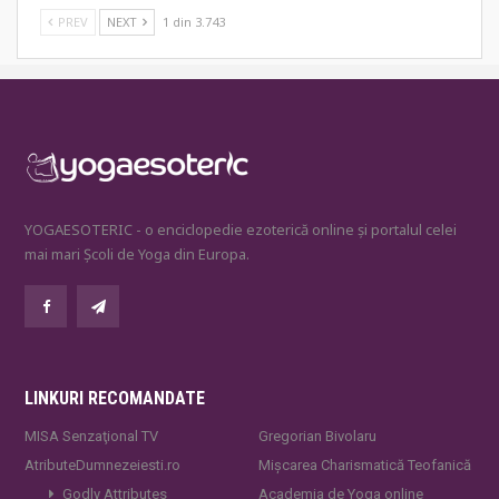
PREV
NEXT
1 din 3.743
YOGAESOTERIC - o enciclopedie ezoterică online și portalul celei
mai mari Școli de Yoga din Europa.
LINKURI RECOMANDATE
MISA Senzaţional TV
Gregorian Bivolaru
AtributeDumnezeiesti.ro
Mișcarea Charismatică Teofanică
Godly Attributes
Academia de Yoga online