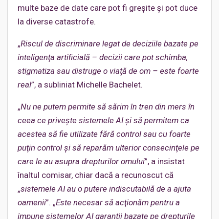
multe baze de date care pot fi greșite și pot duce
la diverse catastrofe.
„
Riscul de discriminare legat de deciziile bazate pe
inteligenţa artificială – decizii care pot schimba,
stigmatiza sau distruge o viaţă de om – este foarte
real
”, a subliniat Michelle Bachelet.
„
Nu ne putem permite să sărim în tren din mers în
ceea ce priveşte sistemele AI şi să permitem ca
acestea să fie utilizate fără control sau cu foarte
puţin control şi să reparăm ulterior consecinţele pe
care le au asupra drepturilor omului
”, a insistat
înaltul comisar, chiar dacă a recunoscut că
„
sistemele AI au o putere indiscutabilă de a ajuta
oamenii
”. „
Este necesar să acţionăm pentru a
impune sistemelor AI garanţii bazate pe drepturile