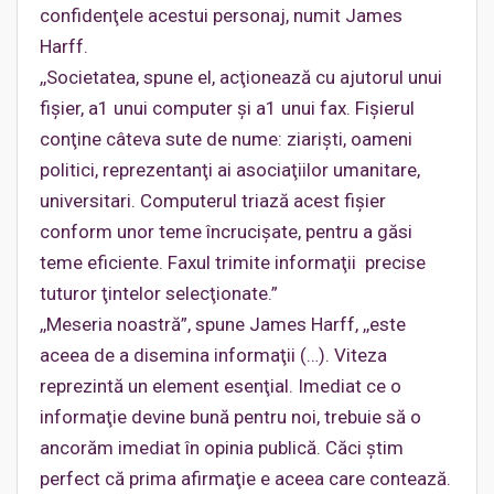
confidenţele acestui personaj, numit James
Harff.
,,Societatea, spune el, acţionează cu ajutorul unui
fişier, a1 unui computer şi a1 unui fax. Fişierul
conţine câteva sute de nume: ziarişti, oameni
politici, reprezentanţi ai asociaţiilor umanitare,
universitari. Computerul triază acest fişier
conform unor teme încrucişate, pentru a găsi
teme eficiente. Faxul trimite informaţii precise
tuturor ţintelor selecţionate.”
,,Meseria noastră”, spune James Harff, ,,este
aceea de a disemina informaţii (…). Viteza
reprezintă un element esenţial. Imediat ce o
informaţie devine bună pentru noi, trebuie să o
ancorăm imediat în opinia publică. Căci ştim
perfect că prima afirmaţie e aceea care contează.