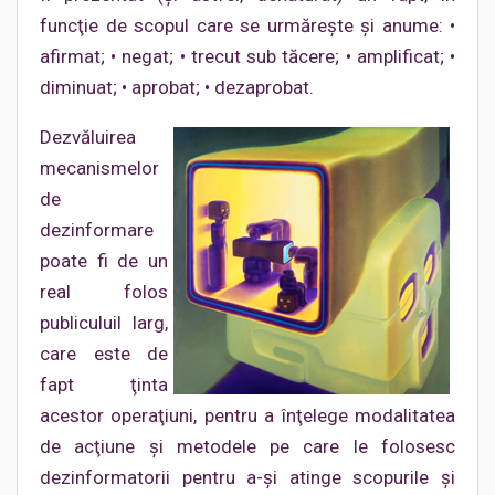
funcţie de scopul care se urmăreşte şi anume: •
afirmat; • negat; • trecut sub tăcere; • amplificat; •
diminuat; • aprobat; • dezaprobat.
Dezvăluirea
mecanismelor
de
dezinformare
poate fi de un
real folos
publiculuil larg,
care este de
fapt ţinta
acestor operaţiuni, pentru a înţelege modalitatea
de acţiune şi metodele pe care le folosesc
dezinformatorii pentru a-şi atinge scopurile şi