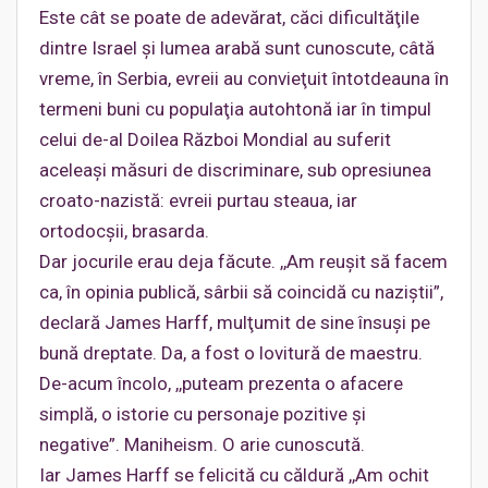
Este cât se poate de adevărat, căci dificultăţile
dintre Israel şi lumea arabă sunt cunoscute, câtă
vreme, în Serbia, evreii au convieţuit întotdeauna în
termeni buni cu populaţia autohtonă iar în timpul
celui de-al Doilea Război Mondial au suferit
aceleaşi măsuri de discriminare, sub opresiunea
croato-nazistă: evreii purtau steaua, iar
ortodocşii, brasarda.
Dar jocurile erau deja făcute. ,,Am reuşit să facem
ca, în opinia publică, sârbii să coincidă cu naziştii”,
declară James Harff, mulţumit de sine însuşi pe
bună dreptate. Da, a fost o lovitură de maestru.
De-acum încolo, ,,puteam prezenta o afacere
simplă, o istorie cu personaje pozitive şi
negative”. Maniheism. O arie cunoscută.
Iar James Harff se felicită cu căldură ,,Am ochit