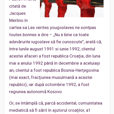
citată de
Jacques
Merlino în
cartea sa Les verites yougoslaves ne sontpas
toutes bonnes a dire – ,,Nu e bine ca toate
adevărurile iugoslave să fie cunoscute”, arată că,
între lunile august 1991 si iunie 1992, clientul
acestei afaceri a fost republica Croaţia; din luna
mai a anului 1992 până în decembrie a aceluiaşi
an, clientul a fost republica Bosnia-Herţegovina
(mai exact, fracţiunea musulmană a acestei
republici); iar după octombrie 1992, a fost
regiunea autonomă Kosovo.
Or, se întâmplă că, parcă accidental, comunitatea
mediatică să fi sărit în ajutorul croaţilor, a1