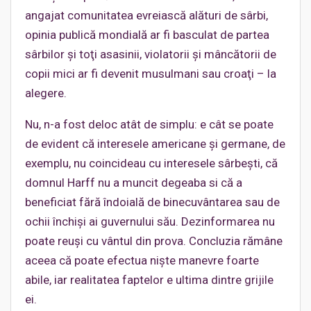
angajat comunitatea evreiască alături de sârbi,
opinia publică mondială ar fi basculat de partea
sârbilor şi toţi asasinii, violatorii şi mâncătorii de
copii mici ar fi devenit musulmani sau croaţi – la
alegere.
Nu, n-a fost deloc atât de simplu: e cât se poate
de evident că interesele americane şi germane, de
exemplu, nu coincideau cu interesele sârbeşti, că
domnul Harff nu a muncit degeaba si că a
beneficiat fără îndoială de binecuvântarea sau de
ochii închişi ai guvernului său. Dezinformarea nu
poate reuşi cu vântul din prova. Concluzia rămâne
aceea că poate efectua nişte manevre foarte
abile, iar realitatea faptelor e ultima dintre grijile
ei.