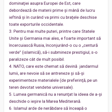
dominaţiei asupra Europei de Est, care
debordează de materii prime şi mână de lucru
ieftină şi în curând va primi cu braţele deschise
toate exporturile occidentale.
3. Pentru mai multe puteri, printre care Statele
Unite şi Germania mai ales, e foarte important să
încercuiască Rusia, înconjurând-o cu o ,,centură
verde” (islamică), să-i submineze prestigiul, s-o
paralizeze cât de mult posibil.
4. NATO, care este chemat să devină jandarmul
lumii, are nevoie să se antreneze şi să-şi
experimenteze materialele (de preferinţă, pe un
teren devotat vendetei universale).
5. Lumea germanică nu a renunţat la ideea de a-şi
deschide o ieşire la Marea Mediterană.
6. Islamul arde de nerăbdare să înceapă o