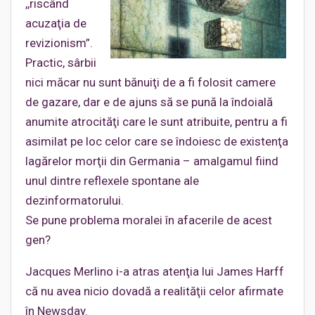
,,riscând
acuzaţia de
revizionism”.
Practic, sârbii
nici măcar nu sunt bănuiţi de a fi folosit camere
de gazare, dar e de ajuns să se pună la îndoială
anumite atrocităţi care le sunt atribuite, pentru a fi
asimilat pe loc celor care se îndoiesc de existenţa
lagărelor morţii din Germania – amalgamul fiind
unul dintre reflexele spontane ale
dezinformatorului.
Se pune problema moralei în afacerile de acest
gen?
Jacques Merlino i-a atras atenţia lui James Harff
că nu avea nicio dovadă a realităţii celor afirmate
în Newsday.