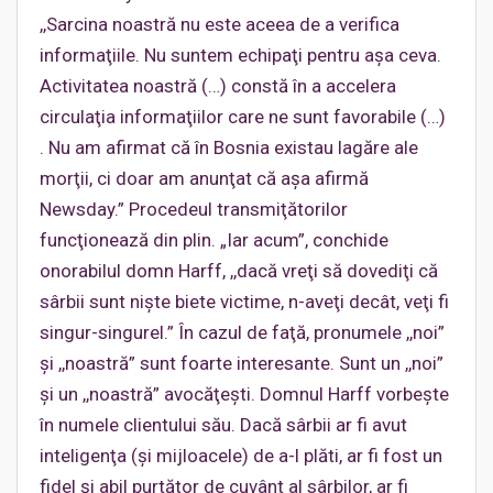
,,Sarcina noastră nu este aceea de a verifica
informaţiile. Nu suntem echipaţi pentru aşa ceva.
Activitatea noastră (…) constă în a accelera
circulaţia informaţiilor care ne sunt favorabile (…)
. Nu am afirmat că în Bosnia existau lagăre ale
morţii, ci doar am anunţat că aşa afirmă
Newsday.” Procedeul transmiţătorilor
funcţionează din plin. „Iar acum”, conchide
onorabilul domn Harff, ,,dacă vreţi să dovediţi că
sârbii sunt nişte biete victime, n-aveţi decât, veţi fi
singur-singurel.” În cazul de faţă, pronumele ,,noi”
şi ,,noastră” sunt foarte interesante. Sunt un ,,noi”
şi un ,,noastră” avocăţeşti. Domnul Harff vorbeşte
în numele clientului său. Dacă sârbii ar fi avut
inteligenţa (şi mijloacele) de a-l plăti, ar fi fost un
fidel şi abil purtător de cuvânt al sârbilor, ar fi