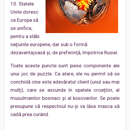
10. Statele
Unite doresc
ca Europa să
se unifice,
pentru a slăbi
naţiunile europene, dar sub o formă
dezavantajoasă şi, de preferinţă, împotriva Rusiei.
Toate aceste puncte sunt piese componente ale
unui joc de puzzle. Ca atare, ele nu permit să se
conchidă cine este adevăratul client (unul sau mai
mulţi), care se ascunde în spatele croaţilor, al
musulmanilor bosniaci şi al kosovarilor. Se poate
presupune că respectivul nu-şi va lăsa masca să
cadă prea curând.