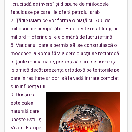
,,cruciadă pe invers” şi dispune de mijloacele
fabuloase pe care i le oferă petrolul arab.
7. Ţările islamice vor forma o piaţă cu 700 de
milioane de cumpărători – nu peste mult timp, un
miliard – oferind şi ele o mână de lucru ieftină.
8. Vaticanul, care a permis să se construiască o
moschee la Roma fără a cere o acţiune reciprocă
în ţările musulmane, preferă să sprijine prezenţa
islamică decât prezenţa ortodoxă pe teritoriile pe
care în realitate ar dori să le vadă intrate complet
sub influenţa lui.
9. Dunărea
este calea
naturală care
uneşte Estul şi
Vestul Europei.