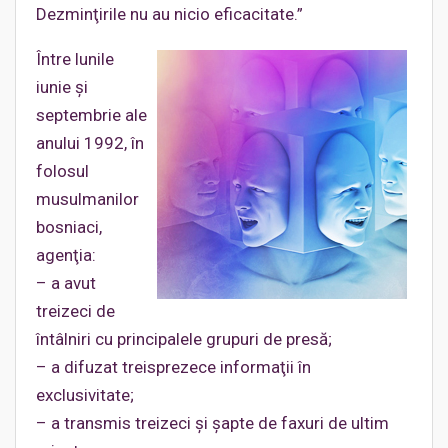
Dezminţirile nu au nicio eficacitate.”
Între lunile
iunie şi
septembrie ale
anului 1992, în
folosul
musulmanilor
bosniaci,
agenţia:
– a avut
treizeci de
întâlniri cu principalele grupuri de presă;
– a difuzat treisprezece informaţii în
exclusivitate;
– a transmis treizeci şi şapte de faxuri de ultim