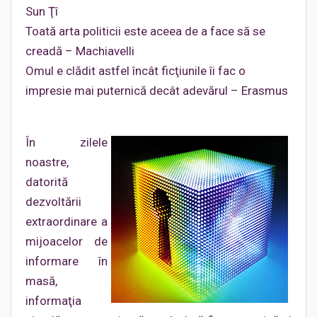
Sun Ţî
Toată arta politicii este aceea de a face să se
creadă – Machiavelli
Omul e clădit astfel încât ficţiunile îi fac o
impresie mai puternică decât adevărul – Erasmus
În zilele
noastre,
datorită
dezvoltării
extraordinare a
mijoacelor de
informare în
masă,
informaţia