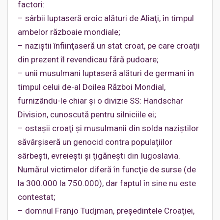
factori:
– sârbii luptaseră eroic alături de Aliaţi, în timpul
ambelor războaie mondiale;
– naziştii înfiinţaseră un stat croat, pe care croaţii
din prezent îl revendicau fără pudoare;
– unii musulmani luptaseră alături de germani în
timpul celui de-al Doilea Război Mondial,
furnizându-le chiar şi o divizie SS: Handschar
Division, cunoscută pentru silniciile ei;
– ostaşii croaţi şi musulmanii din solda naziştilor
săvârşiseră un genocid contra populaţiilor
sârbeşti, evreieşti şi ţigăneşti din Iugoslavia.
Numărul victimelor diferă în funcţie de surse (de
la 300.000 la 750.000), dar faptul în sine nu este
contestat;
– domnul Franjo Tudjman, preşedintele Croaţiei,