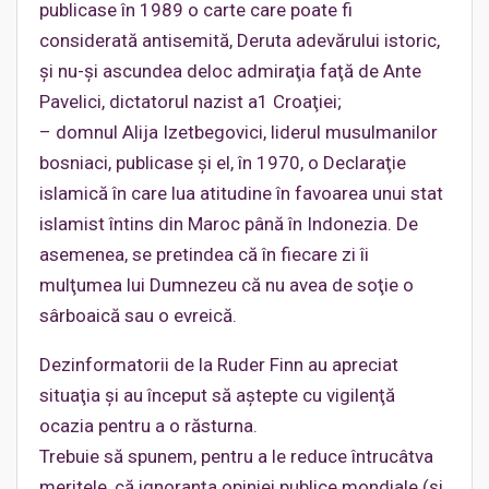
publicase în 1989 o carte care poate fi
considerată antisemită, Deruta adevărului istoric,
şi nu-şi ascundea deloc admiraţia faţă de Ante
Pavelici, dictatorul nazist a1 Croaţiei;
– domnul Alija Izetbegovici, liderul musulmanilor
bosniaci, publicase şi el, în 1970, o Declaraţie
islamică în care lua atitudine în favoarea unui stat
islamist întins din Maroc până în Indonezia. De
asemenea, se pretindea că în fiecare zi îi
mulţumea lui Dumnezeu că nu avea de soţie o
sârboaică sau o evreică.
Dezinformatorii de la Ruder Finn au apreciat
situaţia şi au început să aştepte cu vigilenţă
ocazia pentru a o răsturna.
Trebuie să spunem, pentru a le reduce întrucâtva
meritele, că ignoranţa opiniei publice mondiale (şi