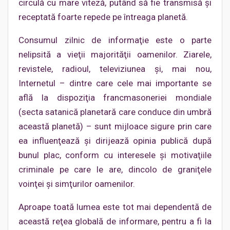
circulă cu mare viteză, putând să fie transmisă şi
receptată foarte repede pe întreaga planetă.
Consumul zilnic de informaţie este o parte
nelipsită a vieţii majorităţii oamenilor. Ziarele,
revistele, radioul, televiziunea şi, mai nou,
Internetul – dintre care cele mai importante se
află la dispoziţia francmasoneriei mondiale
(secta satanică planetară care conduce din umbră
această planetă) – sunt mijloace sigure prin care
ea influenţează şi dirijează opinia publică după
bunul plac, conform cu interesele şi motivaţiile
criminale pe care le are, dincolo de graniţele
voinţei şi simţurilor oamenilor.
Aproape toată lumea este tot mai dependentă de
această reţea globală de informare, pentru a fi la