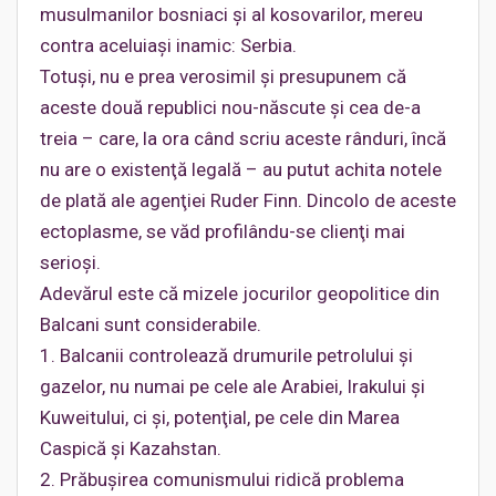
musulmanilor bosniaci şi al kosovarilor, mereu
contra aceluiaşi inamic: Serbia.
Totuşi, nu e prea verosimil şi presupunem că
aceste două republici nou-născute şi cea de-a
treia – care, la ora când scriu aceste rânduri, încă
nu are o existenţă legală – au putut achita notele
de plată ale agenţiei Ruder Finn. Dincolo de aceste
ectoplasme, se văd profilându-se clienţi mai
serioşi.
Adevărul este că mizele jocurilor geopolitice din
Balcani sunt considerabile.
1. Balcanii controlează drumurile petrolului şi
gazelor, nu numai pe cele ale Arabiei, Irakului şi
Kuweitului, ci şi, potenţial, pe cele din Marea
Caspică şi Kazahstan.
2. Prăbuşirea comunismului ridică problema