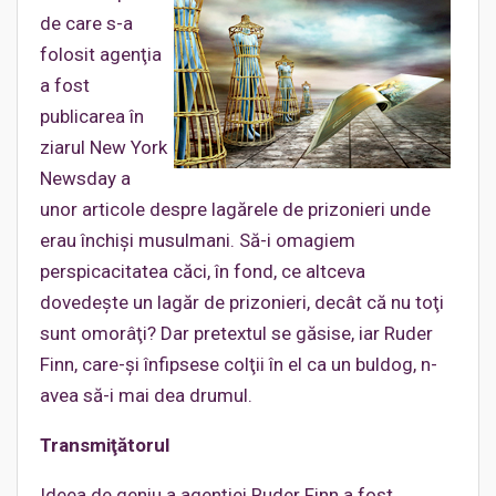
de care s-a
folosit agenţia
a fost
publicarea în
ziarul New York
Newsday a
unor articole despre lagărele de prizonieri unde
erau închişi musulmani. Să-i omagiem
perspicacitatea căci, în fond, ce altceva
dovedeşte un lagăr de prizonieri, decât că nu toţi
sunt omorâţi? Dar pretextul se găsise, iar Ruder
Finn, care-şi înfipsese colţii în el ca un buldog, n-
avea să-i mai dea drumul.
Transmiţătorul
Ideea de geniu a agenţiei Ruder Finn a fost,