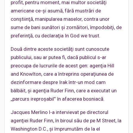
profit, pentru moment, mai multor societăţi
americane ce-şi asumă, fără mustrări de
conştiinţă, manipularea maselor, contra unor
sume de bani sunători şi zornăitori, împodobiţi, de
preferinţă, cu declaraţia In God we trust.
Două dintre aceste societăţi sunt cunoscute
publicului, sau ar putea fi, dacă publicul s-ar
preocupa de lucrurile de acest gen: agenţia Hill
and Knowlton, care a întreprins operaţiunea de
dezinformare despre Irak într-un mod cam
bâlbâit, şi agenţia Ruder Finn, care a executat un
,,parcurs ireproşabil” în afacerea bosniacă.
Jacques Merlino l-a intervievat pe directorul
agenţiei Ruder Finn, în biroul său de pe M Street, la
Washington D.C., şi împrumutăm de la el