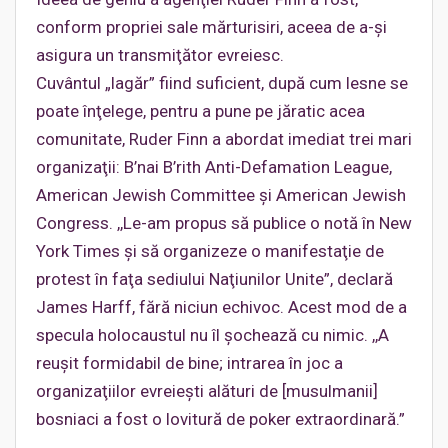
conform propriei sale mărturisiri, aceea de a-şi
asigura un transmiţător evreiesc.
Cuvântul „lagăr” fiind suficient, după cum lesne se
poate înţelege, pentru a pune pe jăratic acea
comunitate, Ruder Finn a abordat imediat trei mari
organizaţii: B’nai B’rith Anti-Defamation League,
American Jewish Committee şi American Jewish
Congress. ,,Le-am propus să publice o notă în New
York Times şi să organizeze o manifestaţie de
protest în faţa sediului Naţiunilor Unite”, declară
James Harff, fără niciun echivoc. Acest mod de a
specula holocaustul nu îl şochează cu nimic. ,,A
reuşit formidabil de bine; intrarea în joc a
organizaţiilor evreieşti alături de [musulmanii]
bosniaci a fost o lovitură de poker extraordinară.”