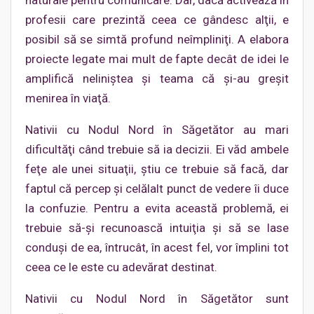
naturale pentru comunicare. Dar, dacă activează în
profesii care prezintă ceea ce gândesc alţii, e
posibil să se simtă profund neîmpliniţi. A elabora
proiecte legate mai mult de fapte decât de idei le
amplifică neliniştea şi teama că şi-au greşit
menirea în viaţă.
Nativii cu Nodul Nord în Săgetător au mari
dificultăţi când trebuie să ia decizii. Ei văd ambele
feţe ale unei situaţii, ştiu ce trebuie să facă, dar
faptul că percep şi celălalt punct de vedere îi duce
la confuzie. Pentru a evita această problemă, ei
trebuie să-şi recunoască intuiţia şi să se lase
conduşi de ea, întrucât, în acest fel, vor împlini tot
ceea ce le este cu adevărat destinat.
Nativii cu Nodul Nord în Săgetător sunt