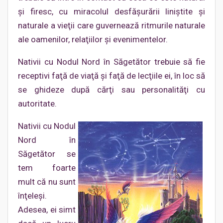
şi firesc, cu miracolul desfăşurării liniştite şi
naturale a vieţii care guvernează ritmurile naturale
ale oamenilor, relaţiilor şi evenimentelor.
Nativii cu Nodul Nord în Săgetător trebuie să fie
receptivi faţă de viaţă şi faţă de lecţiile ei, în loc să
se ghideze după cărţi sau personalităţi cu
autoritate.
Nativii cu Nodul
Nord în
Săgetător se
tem foarte
mult că nu sunt
înţeleşi.
Adesea, ei simt