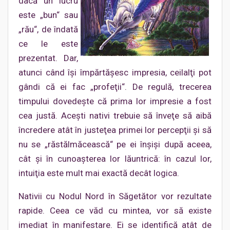
dacă un lucru
este „bun“ sau
„rău“, de îndată
ce le este
prezentat. Dar,
atunci când îşi împărtăşesc impresia, ceilalţi pot
gândi că ei fac „profeţii“. De regulă, trecerea
timpului dovedeşte că prima lor impresie a fost
cea justă. Aceşti nativi trebuie să înveţe să aibă
încredere atât în justeţea primei lor percepţii şi să
nu se „răstălmăcească“ pe ei înşişi după aceea,
cât şi în cunoaşterea lor lăuntrică: în cazul lor,
intuiţia este mult mai exactă decât logica.
Nativii cu Nodul Nord în Săgetător vor rezultate
rapide. Ceea ce văd cu mintea, vor să existe
imediat în manifestare. Ei se identifică atât de