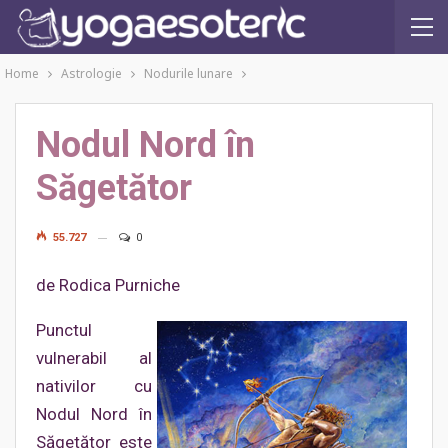
Home
Astrologie
Nodurile lunare
Nodul Nord în
Săgetător
55.727
0
de Rodica Purniche
Punctul
vulnerabil al
nativilor cu
Nodul Nord în
Săgetător este