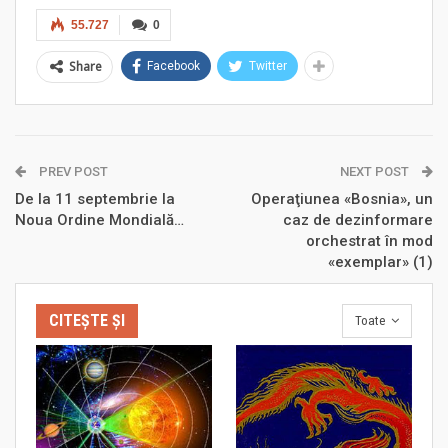
55.727
0
Share
Facebook
Twitter
PREV POST
NEXT POST
De la 11 septembrie la
Operaţiunea «Bosnia», un
Noua Ordine Mondială…
caz de dezinformare
orchestrat în mod
«exemplar» (1)
CITEȘTE ȘI
Toate