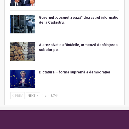
Guvernul „cosmetizează” dezastrul informatic
de la Cadastru…
Au rezolvat cu fântânile, urmează desființarea
sobelor pe…
Dictatura – forma supremă a democrației
PREV
NEXT
1 din 3.744