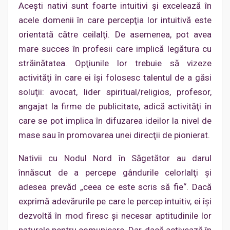
Aceşti nativi sunt foarte intuitivi şi excelează în
acele domenii în care percepţia lor intuitivă este
orientată către ceilalţi. De asemenea, pot avea
mare succes în profesii care implică legătura cu
străinătatea. Opţiunile lor trebuie să vizeze
activităţi în care ei îşi folosesc talentul de a găsi
soluţii: avocat, lider spiritual/religios, profesor,
angajat la firme de publicitate, adică activităţi în
care se pot implica în difuzarea ideilor la nivel de
mase sau în promovarea unei direcţii de pionierat.
Nativii cu Nodul Nord în Săgetător au darul
înnăscut de a percepe gândurile celorlalţi şi
adesea prevăd „ceea ce este scris să fie“. Dacă
exprimă adevărurile pe care le percep intuitiv, ei îşi
dezvoltă în mod firesc şi necesar aptitudinile lor