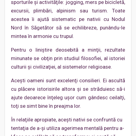
sporturile şi activităţile: jogging, mers pe bicicletă,
excursii, plimbări, alpinism sau turism. Toate
acestea îi ajută sistematic pe nativii cu Nodul
Nord în Săgetător să se echilibreze, punându-le
mintea în armonie cu trupul.
Pentru o liniştire deosebită a minţii, rezultate
minunate se obţin prin studiul filosofiei, al istoriei
culturii şi civilizaţiei, al sistemelor religioase.
Aceşti oameni sunt excelenţi consilieri. Ei ascultă
cu plăcere istorisirile altora şi se străduiesc să-i
ajute deoarece înţeleg uşor cum gândesc ceilalţi,
toţi se simt bine în preajma lor.
În relaţiile apropiate, aceşti nativi se confruntă cu
tentaţia de a-şi utiliza agerimea mentală pentru a-