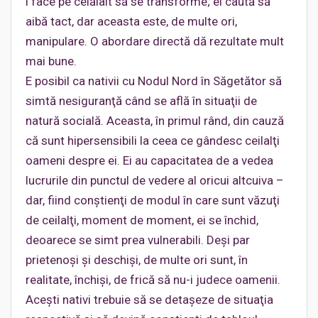
l face pe celălalt să se transforme; ei caută să
aibă tact, dar aceasta este, de multe ori,
manipulare. O abordare directă dă rezultate mult
mai bune.
E posibil ca nativii cu Nodul Nord în Săgetător să
simtă nesiguranţă când se află în situaţii de
natură socială. Aceasta, în primul rând, din cauză
că sunt hipersensibili la ceea ce gândesc ceilalţi
oameni despre ei. Ei au capacitatea de a vedea
lucrurile din punctul de vedere al oricui altcuiva –
dar, fiind conştienţi de modul în care sunt văzuţi
de ceilalţi, moment de moment, ei se închid,
deoarece se simt prea vulnerabili. Deşi par
prietenoşi şi deschişi, de multe ori sunt, în
realitate, închişi, de frică să nu-i judece oamenii.
Aceşti nativi trebuie să se detaşeze de situaţia