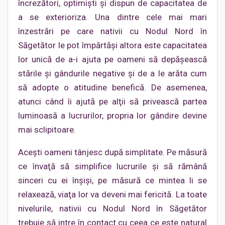
încrezători, optimişti şi dispun de capacitatea de
a se exterioriza. Una dintre cele mai mari
înzestrări pe care nativii cu Nodul Nord în
Săgetător le pot împărtăşi altora este capacitatea
lor unică de a-i ajuta pe oameni să depăşească
stările şi gândurile negative şi de a le arăta cum
să adopte o atitudine benefică. De asemenea,
atunci când îi ajută pe alţii să privească partea
luminoasă a lucrurilor, propria lor gândire devine
mai sclipitoare.
Aceşti oameni tânjesc după simplitate. Pe măsură
ce învaţă să simplifice lucrurile şi să rămână
sinceri cu ei înşişi, pe măsură ce mintea li se
relaxează, viaţa lor va deveni mai fericită. La toate
nivelurile, nativii cu Nodul Nord în Săgetător
trebuie să intre în contact cu ceea ce este natural