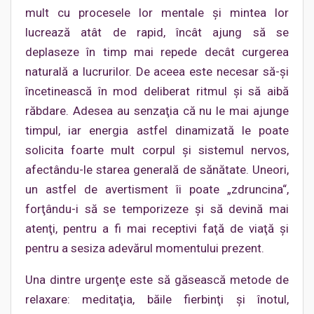
mult cu procesele lor mentale şi mintea lor
lucrează atât de rapid, încât ajung să se
deplaseze în timp mai repede decât curgerea
naturală a lucrurilor. De aceea este necesar să-şi
încetinească în mod deliberat ritmul şi să aibă
răbdare. Adesea au senzaţia că nu le mai ajunge
timpul, iar energia astfel dinamizată le poate
solicita foarte mult corpul şi sistemul nervos,
afectându-le starea generală de sănătate. Uneori,
un astfel de avertisment îi poate „zdruncina“,
forţându-i să se temporizeze şi să devină mai
atenţi, pentru a fi mai receptivi faţă de viaţă şi
pentru a sesiza adevărul momentului prezent.
Una dintre urgenţe este să găsească metode de
relaxare: meditaţia, băile fierbinţi şi înotul,