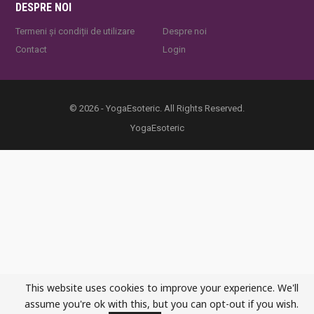
DESPRE NOI
Termeni și condiții de utilizare
Despre noi
Contact
Login
© 2026 - YogaEsoteric. All Rights Reserved.
YogaEsoteric
This website uses cookies to improve your experience. We'll
assume you're ok with this, but you can opt-out if you wish.