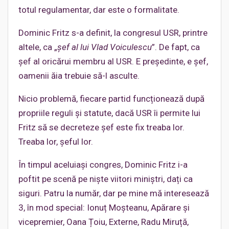
totul regulamentar, dar este o formalitate.
Dominic Fritz s-a definit, la congresul USR, printre
altele, ca „
șef al lui Vlad Voiculescu
”. De fapt, ca
șef al oricărui membru al USR. E președinte, e șef,
oamenii ăia trebuie să-l asculte.
Nicio problemă, fiecare partid funcționează după
propriile reguli și statute, dacă USR îi permite lui
Fritz să se decreteze șef este fix treaba lor.
Treaba lor, șeful lor.
În timpul aceluiași congres, Dominic Fritz i-a
poftit pe scenă pe niște viitori miniștri, dați ca
siguri. Patru la număr, dar pe mine mă interesează
3, în mod special: Ionuț Moșteanu, Apărare și
vicepremier, Oana Țoiu, Externe, Radu Miruță,