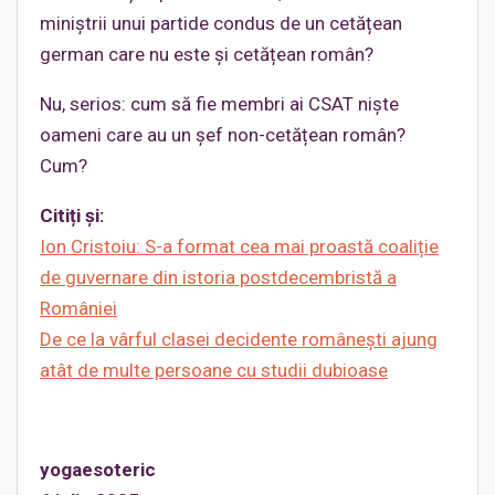
miniștrii unui partide condus de un cetățean
german care nu este și cetățean român?
Nu, serios: cum să fie membri ai CSAT niște
oameni care au un șef non-cetățean român?
Cum?
Citiți și:
Ion Cristoiu: S-a format cea mai proastă coaliție
de guvernare din istoria postdecembristă a
României
De ce la vârful clasei decidente românești ajung
atât de multe persoane cu studii dubioase
yogaesoteric