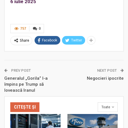
6 iulie 2025
757
0
Share
Facebook
Twitter
PREV POST
NEXT POST
Generalul „Gorila” l-a
Negocieri ipocrite
împins pe Trump să
lovească Iranul
CITEȘTE ȘI
Toate