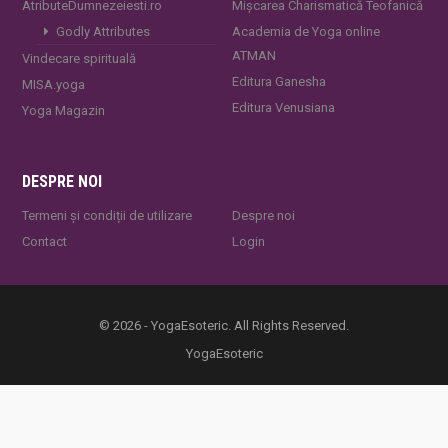
AtributeDumnezeiesti.ro
Mișcarea Charismatică Teofanică
Godly Attributes
Academia de Yoga online
ATMAN
Vindecare spirituală
Editura Ganesha
MISA.yoga
Editura Venusiana
Yoga Magazin
DESPRE NOI
Termeni și condiții de utilizare
Despre noi
Contact
Login
© 2026 - YogaEsoteric. All Rights Reserved.
YogaEsoteric