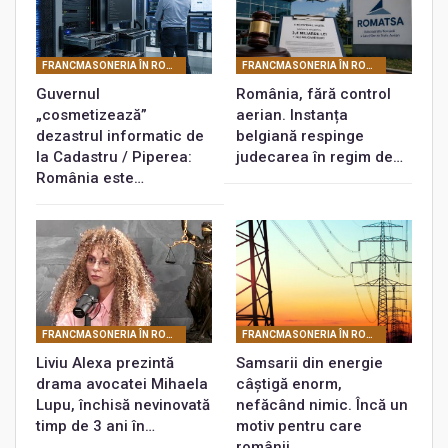
FRANCMASONERIA ÎN ROMÂNIA
FRANCMASONERIA ÎN ROMÂNIA
Guvernul
România, fără control
„cosmetizează”
aerian. Instanța
dezastrul informatic de
belgiană respinge
la Cadastru / Piperea:
judecarea în regim de…
România este…
FRANCMASONERIA ÎN ROMÂNIA
FRANCMASONERIA ÎN ROMÂNIA
Liviu Alexa prezintă
Samsarii din energie
drama avocatei Mihaela
câștigă enorm,
Lupu, închisă nevinovată
nefăcând nimic. Încă un
timp de 3 ani în…
motiv pentru care
românii…