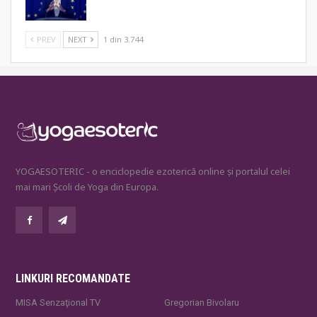
PREV
NEXT
1 din 3.744
YOGAESOTERIC - o enciclopedie ezoterică online și portalul celei
mai mari Școli de Yoga din Europa.
LINKURI RECOMANDATE
MISA Senzaţional TV
Gregorian Bivolaru