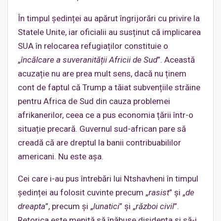
În timpul ședinței au apărut îngrijorări cu privire la
Statele Unite, iar oficialii au susținut că implicarea
SUA în relocarea refugiaților constituie o
„
încălcare a suveranității Africii de Sud
”. Această
acuzație nu are prea mult sens, dacă nu ținem
cont de faptul că Trump a tăiat subvențiile străine
pentru Africa de Sud din cauza problemei
afrikanerilor, ceea ce a pus economia țării într-o
situație precară. Guvernul sud-african pare să
creadă că are dreptul la banii contribuabililor
americani. Nu este așa.
Cei care i-au pus întrebări lui Ntshavheni în timpul
ședinței au folosit cuvinte precum „
rasist
” și „
de
dreapta
”, precum și „
lunatici
” și „
război civil
”.
Retorica este menită să înăbușe disidența și să-i