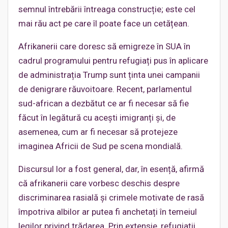
semnul întrebării întreaga construcție; este cel
mai rău act pe care îl poate face un cetățean.
Afrikanerii care doresc să emigreze în SUA în
cadrul programului pentru refugiați pus în aplicare
de administrația Trump sunt ținta unei campanii
de denigrare răuvoitoare. Recent, parlamentul
sud-african a dezbătut ce ar fi necesar să fie
făcut în legătură cu acești imigranți și, de
asemenea, cum ar fi necesar să protejeze
imaginea Africii de Sud pe scena mondială.
Discursul lor a fost general, dar, în esență, afirmă
că afrikanerii care vorbesc deschis despre
discriminarea rasială și crimele motivate de rasă
împotriva albilor ar putea fi anchetați în temeiul
legilor privind trădarea. Prin extensie, refugiații