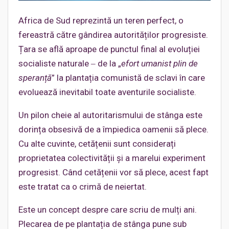
Africa de Sud reprezintă un teren perfect, o
fereastră către gândirea autorităților progresiste.
Țara se află aproape de punctul final al evoluției
socialiste naturale ‒ de la „
efort umanist plin de
speranță
” la plantația comunistă de sclavi în care
evoluează inevitabil toate aventurile socialiste.
Un pilon cheie al autoritarismului de stânga este
dorința obsesivă de a împiedica oamenii să plece.
Cu alte cuvinte, cetățenii sunt considerați
proprietatea colectivității și a marelui experiment
progresist. Când cetățenii vor să plece, acest fapt
este tratat ca o crimă de neiertat.
Este un concept despre care scriu de mulți ani.
Plecarea de pe plantația de stânga pune sub