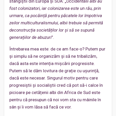
stângiștii din Europa și SUA: „
Occidentalii albi au
fost colonizatori, iar colonizarea este un rău, prin
urmare, ca pocăință pentru păcatele lor împotriva
zeilor multiculturalismului, albii
trebuie
să permită
deconstrucția societăților lor și să se supună
generațiilor de abuzuri
”.
Întrebarea mea este: de ce am face-o? Putem pur
și simplu să ne organizăm și să ne tribalizăm,
dacă asta este intenția mișcării progresiste.
Putem să le dăm lovitura de grație cu ușurință,
dacă este necesar. Singurul motiv pentru care
progresiştii și socialiștii cred că pot să-i calce în
picioare pe cetățenii albi din Africa de Sud este
pentru că presupun că noi vom sta cu mâinile în
sân și îi vom lăsa să facă ce vor.