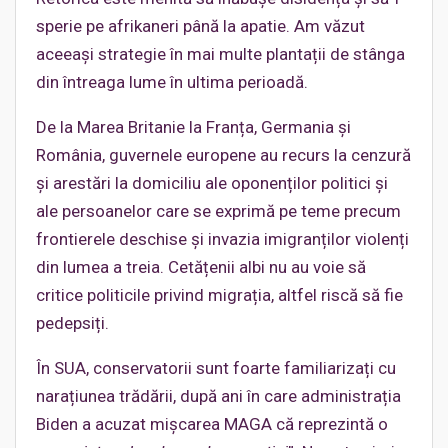
sperie pe afrikaneri până la apatie. Am văzut
aceeași strategie în mai multe plantații de stânga
din întreaga lume în ultima perioadă.
De la Marea Britanie la Franța, Germania și
România, guvernele europene au recurs la cenzură
și arestări la domiciliu ale oponenților politici și
ale persoanelor care se exprimă pe teme precum
frontierele deschise și invazia imigranților violenți
din lumea a treia. Cetățenii albi nu au voie să
critice politicile privind migrația, altfel riscă să fie
pedepsiți.
În SUA, conservatorii sunt foarte familiarizați cu
narațiunea trădării, după ani în care administrația
Biden a acuzat mișcarea MAGA că reprezintă o