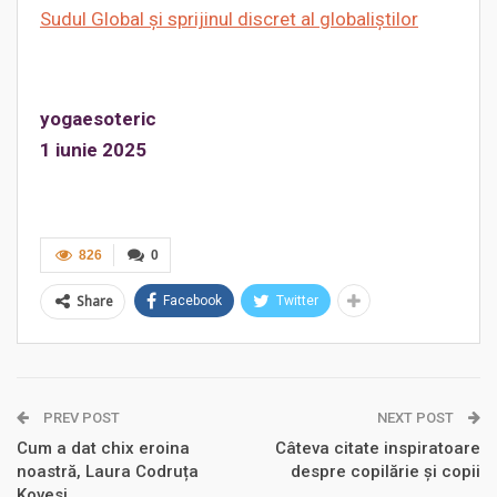
Sudul Global și sprijinul discret al globaliștilor
yogaesoteric
1 iunie 2025
826
0
Share
Facebook
Twitter
PREV POST
NEXT POST
Cum a dat chix eroina
Câteva citate inspiratoare
noastră, Laura Codruța
despre copilărie și copii
Kovesi