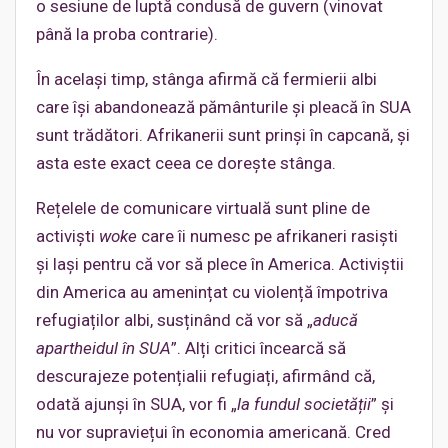
o sesiune de luptă condusă de guvern (vinovat
până la proba contrarie).
În același timp, stânga afirmă că fermierii albi
care își abandonează pământurile și pleacă în SUA
sunt trădători. Afrikanerii sunt prinși în capcană, și
asta este exact ceea ce dorește stânga.
Rețelele de comunicare virtuală sunt pline de
activiști
woke
care îi numesc pe afrikaneri rasiști
și lași pentru că vor să plece în America. Activiștii
din America au amenințat cu violență împotriva
refugiaților albi, susținând că vor să „
aducă
apartheidul în SUA
”. Alți critici încearcă să
descurajeze potențialii refugiați, afirmând că,
odată ajunși în SUA, vor fi „
la fundul societății
” și
nu vor supraviețui în economia americană. Cred