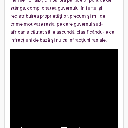
fermierilor albi) din partea partidelor politice de
stânga, complicitatea guvernului în furtul și
redistribuirea proprietăților, precum și mii de
crime motivate rasial pe care guvernul sud-
african a căutat să le ascundă, clasificându-le ca
infracțiuni de bază și nu ca infracțiuni rasiale.