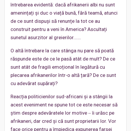
întrebarea evidentă: dacă afrikanerii albi nu sunt
amenințați și duc o viață bună, fără teamă, atunci
de ce sunt dispuși să renunțe la tot ce au
construit pentru a veni în America? Ascultați
sunetul asurzitor al greierilor…….
O altă întrebare la care stânga nu pare să poată
răspunde este de ce le pasă atât de mult? De ce
sunt atât de fragili emoțional în legătură cu
plecarea afrikanerilor într-o altă țară? De ce sunt
cu adevărat supărați?
Reacția politicienilor sud-africani și a stângii la
acest eveniment ne spune tot ce este necesar să
știm despre adevăratele lor motive ‒ îi urăsc pe
afrikaneri, dar cred și că sunt proprietarii lor. Vor
face orice pentru a împiedica expunerea farsei