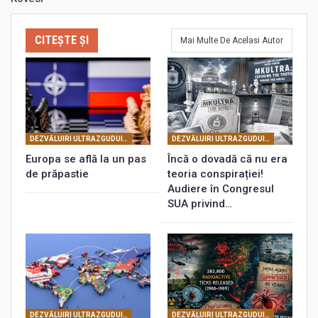
CITEȘTE ȘI
Mai Multe De Acelasi Autor
DEZVĂLUIRI ULTRAZGUDUITOARE REFERITOARE LA PLANURILE FRANCMASONERIEI MONDIALE
DEZVĂLUIRI ULTRAZGUDUITOARE REFERITOARE LA PLANURILE FRANCMASONERIEI MONDIALE
Europa se află la un pas
Încă o dovadă că nu era
de prăpastie
teoria conspirației!
Audiere în Congresul
SUA privind…
DEZVĂLUIRI ULTRAZGUDUITOARE REFERITOARE LA PLANURILE FRANCMASONERIEI MONDIALE
DEZVĂLUIRI ULTRAZGUDUITOARE REFERITOARE LA PLANURILE FRANCMASONERIEI MONDIALE