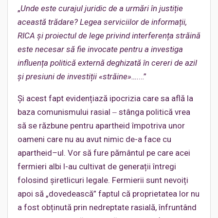
„
Unde este curajul juridic de a urmări în justiție
această trădare? Legea serviciilor de informații,
RICA și proiectul de lege privind interferența străină
este necesar să fie
invocate pentru a investiga
influența politică externă deghizată în cereri de azil
și presiuni de investiții «străine»
….
…”
Și acest fapt evidențiază ipocrizia care sa află la
baza comunismului rasial ‒ stânga politică vrea
să se răzbune pentru apartheid împotriva unor
oameni care nu au avut nimic de-a face cu
apartheid
–
ul. Vor să fure pământul pe care acei
fermieri albi l-au cultivat de generații întregi
folosind șiretlicuri legale. Fermierii sunt nevoiți
apoi să „dovedească” faptul că proprietatea lor nu
a fost obținută prin nedreptate rasială, înfruntând