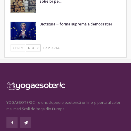
sobelor pe…
Dictatura – forma supremă a democrației
PREV
NEXT
1 din 3.744
YOGAESOTERIC - o enciclopedie ezoterică online și portalul celei
mai mari Școli de Yoga din Europa.