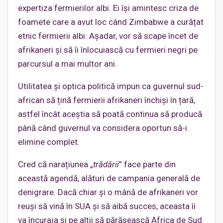
expertiza fermierilor albi. Ei își amintesc criza de
foamete care a avut loc când Zimbabwe a curățat
etnic fermierii albi. Așadar, vor să scape încet de
afrikaneri și să îi înlocuiască cu fermieri negri pe
parcursul a mai multor ani.
Utilitatea și optica politică impun ca guvernul sud-
african să țină fermierii afrikaneri închiși în țară,
astfel încât aceștia să poată continua să producă
până când guvernul va considera oportun să-i
elimine complet.
Cred că narațiunea „
trădării
” face parte din
această agendă, alături de campania generală de
denigrare. Dacă chiar și o mână de afrikaneri vor
reuși să vină în SUA și să aibă succes, aceasta îi
va încuraja și pe alții să părăsească Africa de Sud.