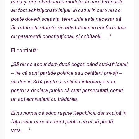
etică și prin clarificarea modului în care terenurile
au fost achiziționate inițial. În cazul în care nu se
poate dovedi ace
a
st
a
, terenurile
este necesar să
fie
returnate statului și redistribuite în conformitate
cu parametrii constituționali și echitabili…
….
”
El continuă:
„
Să nu ne ascundem după deget: când sud-africanii
‒ fie că sunt partide politice sau cetățeni privați ‒
se duc în SUA pentru a solicita intervenția sau
pentru a declara public că sunt persecutați, comit
un act echivalent cu trădarea.
Ei nu numai că aduc rușine Republicii, dar scuipă în
fața celor care au murit pentru ca ei să poată
vota
…….”