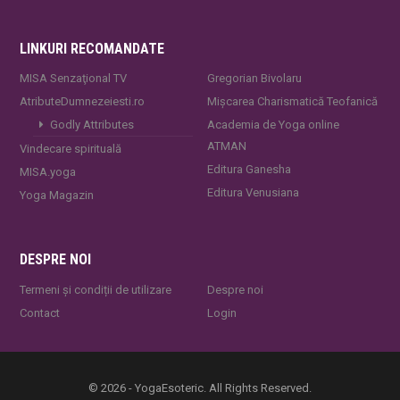
LINKURI RECOMANDATE
MISA Senzaţional TV
Gregorian Bivolaru
AtributeDumnezeiesti.ro
Mișcarea Charismatică Teofanică
Godly Attributes
Academia de Yoga online
ATMAN
Vindecare spirituală
Editura Ganesha
MISA.yoga
Editura Venusiana
Yoga Magazin
DESPRE NOI
Termeni și condiții de utilizare
Despre noi
Contact
Login
© 2026 - YogaEsoteric. All Rights Reserved.