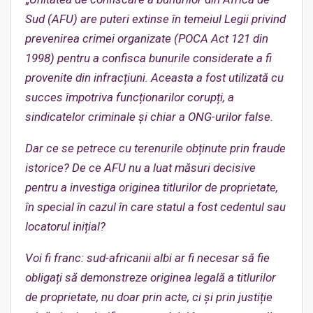
Sud (AFU) are puteri extinse în temeiul Legi
i privind
prevenirea crimei organizate (POCA Act 121 din
1998) pentru a confisca bunurile considerate a fi
provenite din infracțiuni. Aceasta a fost utilizată cu
succes împotriva funcționarilor corupți, a
sindicatelor criminale și chiar a ONG-urilor false.
Dar ce se
petrece
cu terenurile obținute prin fraude
istorice? De ce AFU nu a luat măsuri decisive
pentru a investiga originea titlurilor de proprietate,
în special în cazul în care statul a fost cedentul sau
locatorul inițial?
Voi fi franc: sud-africanii albi ar
fi necesar să fie
obligați să demonstreze originea legală a titlurilor
de proprietate, nu doar prin acte, ci și prin justiție