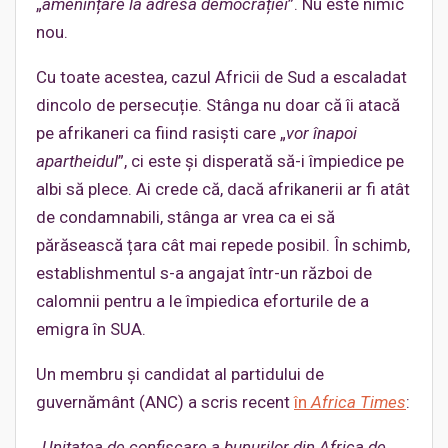
„
amenințare la adresa democrației
”. Nu este nimic
nou.
Cu toate acestea, cazul Africii de Sud a escaladat
dincolo de persecuție. Stânga nu doar că îi atacă
pe afrikaneri ca fiind rasiști care „
vor înapoi
apartheidul
”, ci este și disperată să-i împiedice pe
albi să plece. Ai crede că, dacă afrikanerii ar fi atât
de condamnabili, stânga ar vrea ca ei să
părăsească țara cât mai repede posibil. În schimb,
establishmentul s-a angajat într-un război de
calomnii pentru a le împiedica eforturile de a
emigra în SUA.
Un membru și candidat al partidului de
guvernământ (ANC) a scris recent
în
Africa Times
:
„
Unitatea de confiscare a bunurilor din Africa de