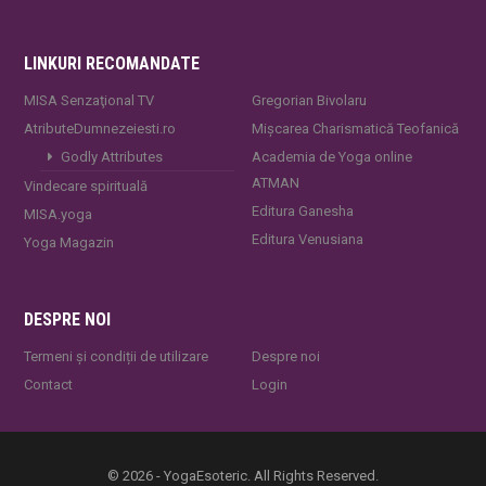
LINKURI RECOMANDATE
MISA Senzaţional TV
Gregorian Bivolaru
AtributeDumnezeiesti.ro
Mișcarea Charismatică Teofanică
Godly Attributes
Academia de Yoga online
ATMAN
Vindecare spirituală
Editura Ganesha
MISA.yoga
Editura Venusiana
Yoga Magazin
DESPRE NOI
Termeni și condiții de utilizare
Despre noi
Contact
Login
© 2026 - YogaEsoteric. All Rights Reserved.