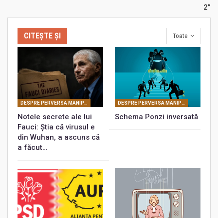
2”
CITEȘTE ȘI
Toate
DESPRE PERVERSA MANIPULARE MASONICĂ
DESPRE PERVERSA MANIPULARE MASONICĂ
Notele secrete ale lui
Schema Ponzi inversată
Fauci: Știa că virusul e
din Wuhan, a ascuns că
a făcut…