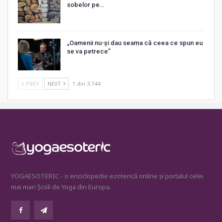
sobelor pe…
„Oamenii nu-și dau seama că ceea ce spun eu
se va petrece”
PREV
NEXT
1 din 3.744
YOGAESOTERIC - o enciclopedie ezoterică online și portalul celei
mai mari Școli de Yoga din Europa.