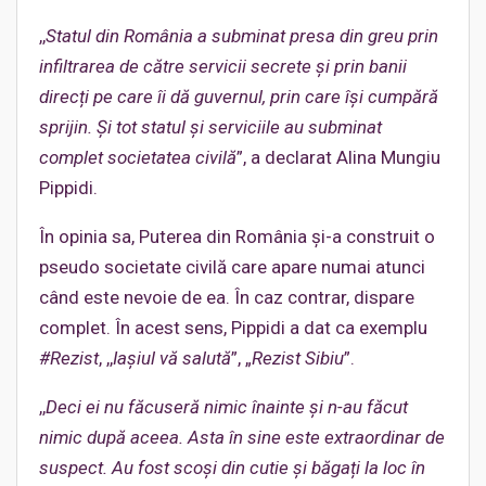
,,
Statul din România a subminat presa din greu prin
infiltrarea de către servicii secrete și prin banii
direcți pe care îi dă guvernul, prin care își cumpără
sprijin. Și tot statul și serviciile au subminat
complet societatea civilă
”, a declarat Alina Mungiu
Pippidi.
În opinia sa, Puterea din România și-a construit o
pseudo societate civilă care apare numai atunci
când este nevoie de ea. În caz contrar, dispare
complet. În acest sens, Pippidi a dat ca exemplu
#Rezist
, ,,
Iașiul vă salută
”, „
Rezist Sibiu
”.
,,
Deci ei nu făcuseră nimic înainte și n-au făcut
nimic după aceea. Asta în sine este extraordinar de
suspect. Au fost scoși din cutie și băgaț
i
la loc în