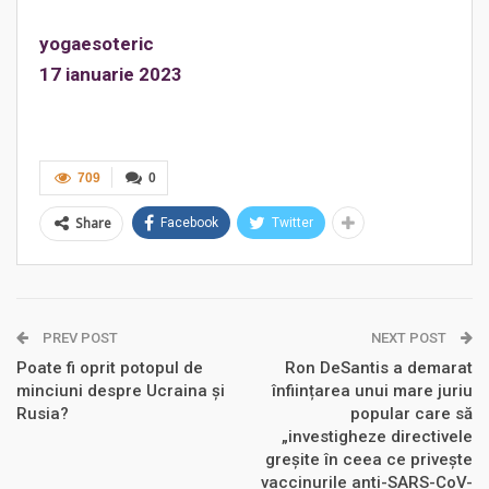
yogaesoteric
17 ianuarie 2023
709
0
Share
Facebook
Twitter
PREV POST
NEXT POST
Poate fi oprit potopul de
Ron DeSantis a demarat
minciuni despre Ucraina și
înființarea unui mare juriu
Rusia?
popular care să
„investigheze directivele
greșite în ceea ce privește
vaccinurile anti-SARS-CoV-