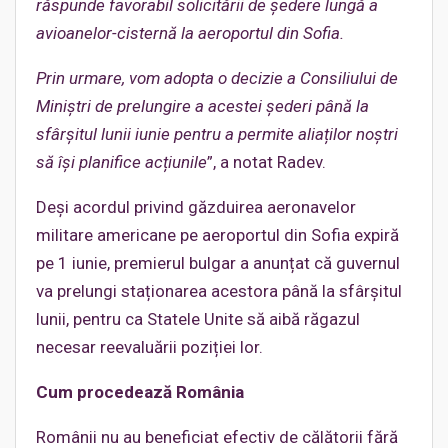
răspunde favorabil solicitării de ș
edere lung
ă a
avioanelor-cisternă la aeroportul din Sofia.
Prin urmare, vom adopta o decizie a Consiliului de
Miniștri de prelungire a acestei șederi până
la
sf
ârșitul lunii iunie pentru a permite aliaților noș
tri
s
ă își planifice acțiunile
”, a notat Radev.
Deși acordul privind găzduirea aeronavelor
militare americane pe aeroportul din Sofia expiră
pe 1 iunie, premierul bulgar a anunțat că guvernul
va prelungi staționarea acestora până la sfârșitul
lunii, pentru ca Statele Unite să aibă răgazul
necesar reevaluării poziției lor.
Cum procedează
Rom
ânia
Românii nu au beneficiat efectiv de călătorii fără