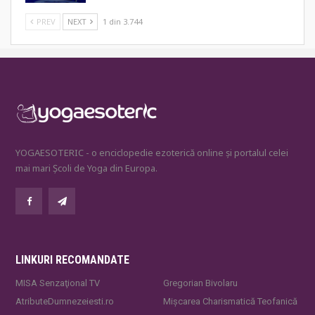
PREV
NEXT
1 din 3.744
YOGAESOTERIC - o enciclopedie ezoterică online și portalul celei
mai mari Școli de Yoga din Europa.
LINKURI RECOMANDATE
MISA Senzaţional TV
Gregorian Bivolaru
AtributeDumnezeiesti.ro
Mișcarea Charismatică Teofanică