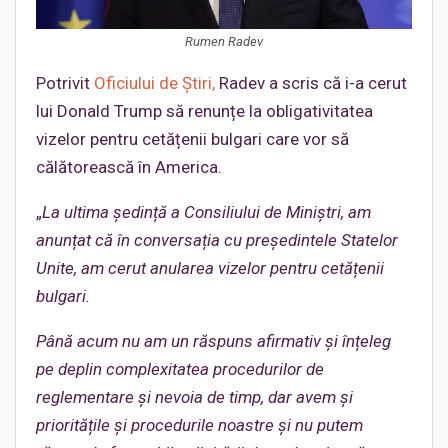
Rumen Radev
Potrivit
Oficiului de Știri,
Radev a scris că i-a cerut
lui Donald Trump să renunțe la obligativitatea
vizelor pentru cetățenii bulgari care vor să
călătorească în America.
„
L
a ultima
ședință a Consiliului de Miniștri, am
anunțat că î
n conversa
ția cu președintele Statelor
Unite, am cerut anularea vizelor pentru cetățenii
bulgari.
Până acum nu am un răspuns afirmativ și înțeleg
pe deplin complexitatea procedurilor de
reglementare și nevoia de timp, dar avem ș
i
priorit
ățile și procedurile noastre și nu putem