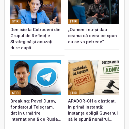
ŞTIRI
ŞTIRI
Demisie la Cotroceni din
„Oamenii nu-și dau
Grupul de Reflecție
seama că ceea ce spun
Strategică și acuzații
eu se va petrece”
dure după…
ŞTIRI
ŞTIRI
Breaking: Pavel Durov,
APADOR-CH a câștigat,
fondatorul Telegram,
în primă instanță:
dat în urmărire
Instanța obligă Guvernul
internațională de Rusia…
să le spună numărul…