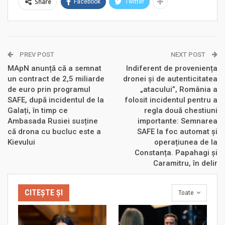
Share
Facebook
Twitter
PREV POST
NEXT POST
MApN anunță că a semnat
Indiferent de proveniența
un contract de 2,5 miliarde
dronei și de autenticitatea
de euro prin programul
„atacului”, România a
SAFE, după incidentul de la
folosit incidentul pentru a
Galați, în timp ce
regla două chestiuni
Ambasada Rusiei susține
importante: Semnarea
că drona cu bucluc este a
SAFE la foc automat și
Kievului
operațiunea de la
Constanța. Papahagi și
Caramitru, în delir
CITEȘTE ȘI
Toate