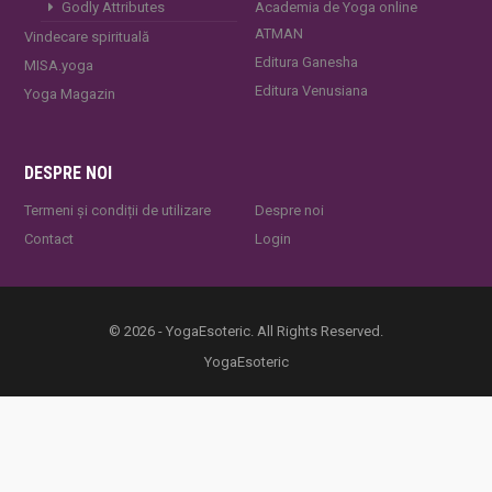
Godly Attributes
Academia de Yoga online
ATMAN
Vindecare spirituală
Editura Ganesha
MISA.yoga
Editura Venusiana
Yoga Magazin
DESPRE NOI
Termeni și condiții de utilizare
Despre noi
Contact
Login
© 2026 - YogaEsoteric. All Rights Reserved.
YogaEsoteric