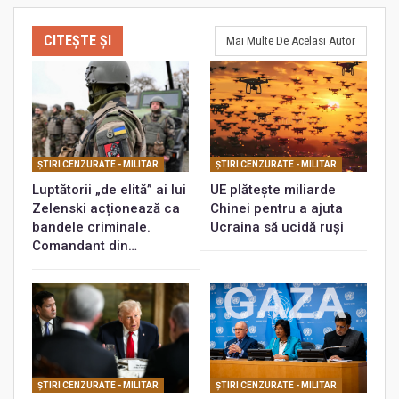
CITEȘTE ȘI
Mai Multe De Acelasi Autor
ŞTIRI CENZURATE - MILITAR
ŞTIRI CENZURATE - MILITAR
Luptătorii „de elită” ai lui
UE plătește miliarde
Zelenski acționează ca
Chinei pentru a ajuta
bandele criminale.
Ucraina să ucidă ruși
Comandant din…
ŞTIRI CENZURATE - MILITAR
ŞTIRI CENZURATE - MILITAR