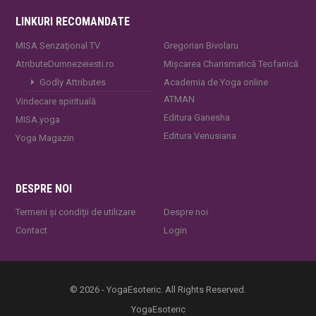
LINKURI RECOMANDATE
MISA Senzaţional TV
Gregorian Bivolaru
AtributeDumnezeiesti.ro
Mișcarea Charismatică Teofanică
Godly Attributes
Academia de Yoga online
ATMAN
Vindecare spirituală
Editura Ganesha
MISA.yoga
Editura Venusiana
Yoga Magazin
DESPRE NOI
Termeni și condiții de utilizare
Despre noi
Contact
Login
© 2026 - YogaEsoteric. All Rights Reserved.
YogaEsoteric