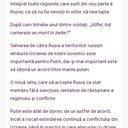
integral toate regiunile care sunt din nou parte a
Rusiei, ca să nu fie nevoiți în viitor să reia lupta.
După cum întreba unul dintre soldați: „
Altfel, toți
camarazii au murit în zadar?
”.
Salvarea de către Rusia a teritoriilor rusești
atribuite Ucrainei de liderii sovietici este
importantă pentru Putin, dar și mai important este
să obțină un acord între marile puteri.
O nouă Ialta, care să accepte Rusia ca stat
membru fără sancțiuni, tentative de răsturnare a
regimului și conflicte.
Putin este atât de dornic de un astfel de acord,
încât a riscat extinderea continuă a conflictului din
Ucraina, până în punctul în care atacurile cu drone