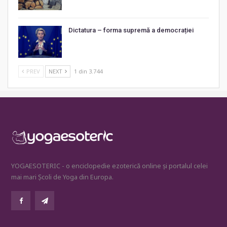
Dictatura – forma supremă a democrației
PREV
NEXT
1 din 3.744
YOGAESOTERIC - o enciclopedie ezoterică online și portalul celei
mai mari Școli de Yoga din Europa.