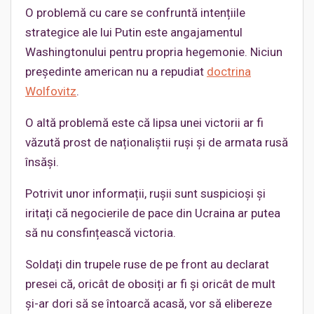
O problemă cu care se confruntă intențiile
strategice ale lui Putin este angajamentul
Washingtonului pentru propria hegemonie. Niciun
președinte american nu a repudiat
doctrina
Wolfovitz
.
O altă problemă este că lipsa unei victorii ar fi
văzută prost de naționaliștii ruși și de armata rusă
însăși.
Potrivit unor informații, rușii sunt suspicioși și
iritați că negocierile de pace din Ucraina ar putea
să nu consfințească victoria.
Soldați din trupele ruse de pe front au declarat
presei că, oricât de obosiți ar fi și oricât de mult
și-ar dori să se întoarcă acasă, vor să elibereze