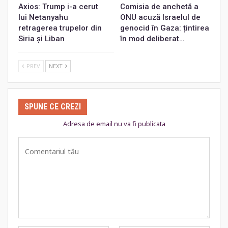
Axios: Trump i-a cerut
Comisia de anchetă a
lui Netanyahu
ONU acuză Israelul de
retragerea trupelor din
genocid în Gaza: țintirea
Siria și Liban
în mod deliberat…
PREV
NEXT
SPUNE CE CREZI
Adresa de email nu va fi publicata