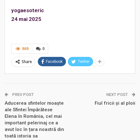
yogaesoteric
24 mai 2025
869
0
Share
Facebook
Twitter
PREV POST
NEXT POST
Aducerea sfintelor moaște
Fiul fricii și al ploii
ale Sfintei Împărătese
Elena în România, cel mai
important pelerinaj ce a
avut loc în țara noastră din
toată istoria sa