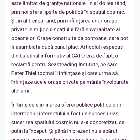
este limitat de granițe naționale. În al doilea rând,
prin noi sfere lipsite de politică în spațiul cosmic.
Și, în al treilea rând, prin înființarea unor orașe
private în mijlocul spațiului fără suveranitate al
oceanelor. Orașe construite pe pontoane, care pot
fi asamblate după bunul plac. Articolul respectiv
din buletinul informativ al CATO era, de fapt, o
reclamă pentru Seasteading Institute, pe care
Peter Thiel tocmai îl înființase și care urma să
înființeze acele orașe private pe mările învolburate
ale lumii.
În timp ce eliminarea sferei publice politice prin
intermediul internetului a fost un succes uriaș,
cucerirea spațiului cosmic nu s-a concretizat, cel
puțin la început. Și până în prezent nu a apărut
niciun oraș pe ponton pe mările lumii. Dar asta nu