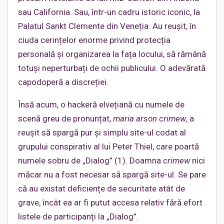
sau California. Sau, într-un cadru istoric iconic, la
Palatul Sankt Clemente din Veneția. Au reușit, în
ciuda cerințelor enorme privind protecția
personală și organizarea la fața locului, să rămână
totuși neperturbați de ochii publicului. O adevărată
capodoperă a discreției.
Însă acum, o hackeră elvețiană cu numele de
scenă greu de pronunțat,
maria arson crimew
, a
reușit să spargă pur și simplu site-ul codat al
grupului conspirativ al lui Peter Thiel, care poartă
numele sobru de „Dialog” (1). Doamna
crimew
nici
măcar nu a fost necesar să spargă site-ul. Se pare
că au existat deficiențe de securitate atât de
grave, încât ea ar fi putut accesa relativ fără efort
listele de participanți la „Dialog”.