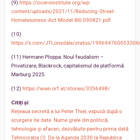
(9)
https://ciceroinstitute.org/wp-
content/uploads/2021/11/Reducing-Street-
Homelessness-Act-Model-Bill.090821.pdf
(10)
https://x.com/JTLonsdale/status/19969476005330
(11) Hermann Ploppa: Noul feudalism –
Privatizare, Blackrock, capitalismul de platformă.
Marburg 2025
(12)
https://wien.orf.at/stories/3356498/
Citiți și:
Rețeaua secretă a lui Peter Thiel, expusă după o
scurgere de date. Nume grele din politică,
tehnologie și afaceri, dezvăluite pentru prima dată
Tehnocrația (I). De la Agenda 2030 la Republica