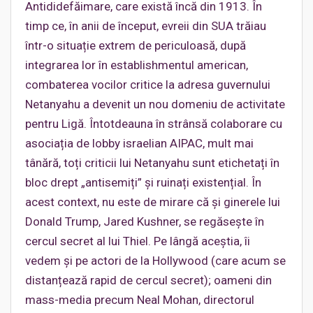
Antididefăimare, care există încă din 1913. În
timp ce, în anii de început, evreii din SUA trăiau
într-o situație extrem de periculoasă, după
integrarea lor în establishmentul american,
combaterea vocilor critice la adresa guvernului
Netanyahu a devenit un nou domeniu de activitate
pentru Ligă. Întotdeauna în strânsă colaborare cu
asociația de lobby israelian AIPAC, mult mai
tânără, toți criticii lui Netanyahu sunt etichetați în
bloc drept „antisemiți” și ruinați existențial. În
acest context, nu este de mirare că și ginerele lui
Donald Trump, Jared Kushner, se regăsește în
cercul secret al lui Thiel. Pe lângă aceștia, îi
vedem și pe actori de la Hollywood (care acum se
distanțează rapid de cercul secret); oameni din
mass-media precum Neal Mohan, directorul