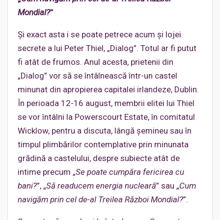
Mondial?
”
Și exact asta i se poate petrece acum și lojei
secrete a lui Peter Thiel, „Dialog”. Totul ar fi putut
fi atât de frumos. Anul acesta, prietenii din
„Dialog” vor să se întâlnească într-un castel
minunat din apropierea capitalei irlandeze, Dublin.
În perioada 12-16 august, membrii elitei lui Thiel
se vor întâlni la Powerscourt Estate, în comitatul
Wicklow, pentru a discuta, lângă șemineu sau în
timpul plimbărilor contemplative prin minunata
grădină a castelului, despre subiecte atât de
intime precum „
Se poate cumpăra fericirea cu
bani?
”, „
Să readucem energia nucleară
” sau „
Cum
navigăm prin cel de-al Treilea Război Mondial?
”.