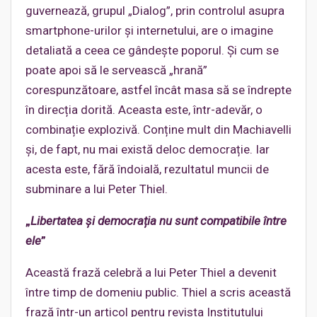
guvernează, grupul „Dialog”, prin controlul asupra
smartphone-urilor și internetului, are o imagine
detaliată a ceea ce gândește poporul. Și cum se
poate apoi să le servească „hrană”
corespunzătoare, astfel încât masa să se îndrepte
în direcția dorită. Aceasta este, într-adevăr, o
combinație explozivă. Conține mult din Machiavelli
și, de fapt, nu mai există deloc democrație. Iar
acesta este, fără îndoială, rezultatul muncii de
subminare a lui Peter Thiel.
„
Libertatea și democrația nu sunt compatibile între
ele
”
Această frază celebră a lui Peter Thiel a devenit
între timp de domeniu public. Thiel a scris această
frază într-un articol pentru revista Institutului