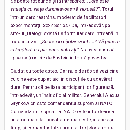
Se poate răspunde și la întrebarea: „
Care este
situația cu viața dumneavoastră sexuală?
”. Totul
într-un cerc restrâns, moderat de facilitatori
experimentați. Sex? Serios? Da, într-adevăr, pe
site-ul „Dialog” există un formular care întreabă în
mod incitant: „
Sunteți în căutarea iubirii? Vă punem
în legătură cu parteneri potriviți.
” Nu avea cum să
lipsească un pic de Epstein în toată povestea.
Ciudat cu toate astea. Dar nu e de râs să vezi cine
cu cine este cuplat aici în discuțiile cu adevărat
dure. Pentru că pe lista participanților figurează,
într-adevăr, un înalt oficial militar. Generalul Alexus
Grynkewich este comandantul suprem al NATO.
Comandantul suprem al NATO este întotdeauna
un american. Iar acest american este, în același
timp, și comandantul suprem al forțelor armate