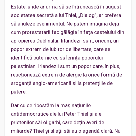
Estate, unde ar urma să se întrunească în august
societatea secretă a lui Thiel, „Dialog”, ar prefera
să anuleze evenimentul. Ne putem imagina deja
cum protestatarii fac gălăgie în fața castelului din
apropierea Dublinului. Irlandezii sunt, oricum, un
popor extrem de iubitor de libertate, care se
identifică puternic cu suferința poporului
palestinian. Irlandezii sunt un popor care, în plus,
reacționează extrem de alergic la orice formă de
aroganță anglo-americană și la pretențiile de
putere.
Dar cu ce ripostăm la mașinațiunile
antidemocratice ale lui Peter Thiel și ale
prietenilor săi oligarhi, care dețin averi de
miliarde? Thiel și aliații săi au o agendă clară. Nu