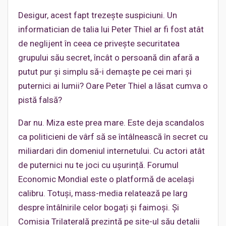
Desigur, acest fapt trezește suspiciuni. Un
informatician de talia lui Peter Thiel ar fi fost atât
de neglijent în ceea ce privește securitatea
grupului său secret, încât o persoană din afară a
putut pur și simplu să-i demaște pe cei mari și
puternici ai lumii? Oare Peter Thiel a lăsat cumva o
pistă falsă?
Dar nu. Miza este prea mare. Este deja scandalos
ca politicieni de vârf să se întâlnească în secret cu
miliardari din domeniul internetului. Cu actori atât
de puternici nu te joci cu ușurință. Forumul
Economic Mondial este o platformă de același
calibru. Totuși, mass-media relatează pe larg
despre întâlnirile celor bogați și faimoși. Și
Comisia Trilaterală prezintă pe site-ul său detalii