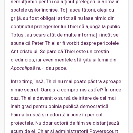
nemulțumiri pentru că a ținut prelegeri la Roma în
spatele ușilor închise. Toți ascultătorii, aleși cu
grijă, au fost obligați strict să nu lase nimic din
conținutul prelegerilor lui Thiel să ajungă la public.
Totuși, au scurs atât de multe informații încât se
spune că Peter Thiel ar fi vorbit despre pericolele
Anticristului. Se pare că Thiel este un creștin
credincios, iar evenimentele sfârșitului lumii din
Apocalipsă
nu-i dau pace.
Între timp, însă, Thiel nu mai poate păstra aproape
nimic secret. Oare s-a compromis astfel? În orice
caz, Thiel a devenit o sursă de iritare de cel mai
înalt grad pentru opinia publică democratică.
Faima bruscă și nedorită îi pune în pericol
proiectele. Nu doar actorii de film se distanțează
acum de el. Chiar și administratorii Powerscourt