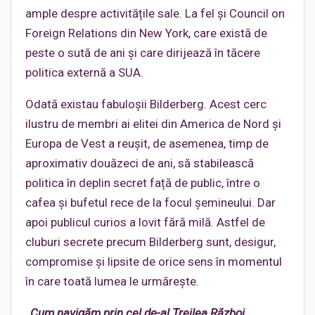
ample despre activitățile sale. La fel și Council on
Foreign Relations din New York, care există de
peste o sută de ani și care dirijează în tăcere
politica externă a SUA.
Odată existau fabuloșii Bilderberg. Acest cerc
ilustru de membri ai elitei din America de Nord și
Europa de Vest a reușit, de asemenea, timp de
aproximativ douăzeci de ani, să stabilească
politica în deplin secret față de public, între o
cafea și bufetul rece de la focul șemineului. Dar
apoi publicul curios a lovit fără milă. Astfel de
cluburi secrete precum Bilderberg sunt, desigur,
compromise și lipsite de orice sens în momentul
în care toată lumea le urmărește.
„
Cum navigăm prin cel de-al Treilea Război