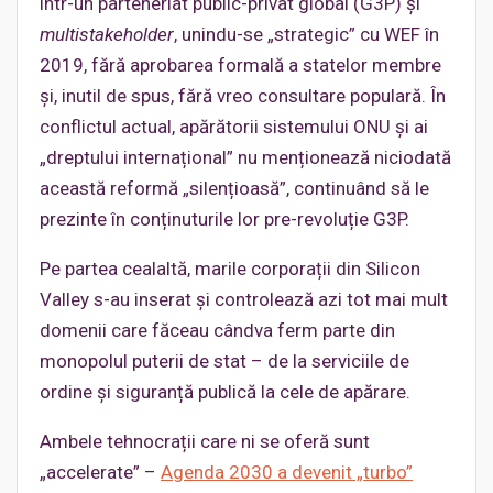
într-un parteneriat public-privat global (G3P) și
multistakeholder
, unindu-se „strategic” cu WEF în
2019, fără aprobarea formală a statelor membre
și, inutil de spus, fără vreo consultare populară. În
conflictul actual, apărătorii sistemului ONU și ai
„dreptului internațional” nu menționează niciodată
această reformă „silențioasă”, continuând să le
prezinte în conținuturile lor pre-revoluție G3P.
Pe partea cealaltă, marile corporații din Silicon
Valley s-au inserat și controlează azi tot mai mult
domenii care făceau cândva ferm parte din
monopolul puterii de stat – de la serviciile de
ordine și siguranță publică la cele de apărare.
Ambele tehnocrații care ni se oferă sunt
„accelerate” –
Agenda 2030 a devenit „turbo”