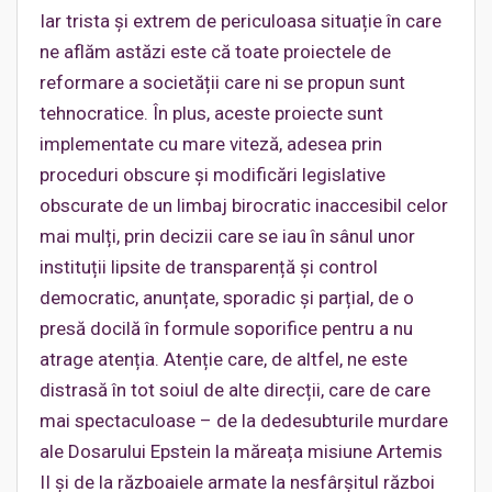
Iar trista și extrem de periculoasa situație în care
ne aflăm astăzi este că toate proiectele de
reformare a societății care ni se propun sunt
tehnocratice. În plus, aceste proiecte sunt
implementate cu mare viteză, adesea prin
proceduri obscure și modificări legislative
obscurate de un limbaj birocratic inaccesibil celor
mai mulți, prin decizii care se iau în sânul unor
instituții lipsite de transparență și control
democratic, anunțate, sporadic și parțial, de o
presă docilă în formule soporifice pentru a nu
atrage atenția. Atenție care, de altfel, ne este
distrasă în tot soiul de alte direcții, care de care
mai spectaculoase – de la dedesubturile murdare
ale Dosarului Epstein la măreața misiune Artemis
II și de la războaiele armate la nesfârșitul război