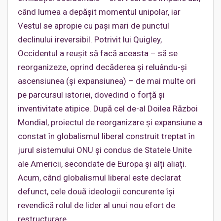
când lumea a depășit momentul unipolar, iar
Vestul se apropie cu pași mari de punctul
declinului ireversibil. Potrivit lui Quigley,
Occidentul a reușit să facă aceasta – să se
reorganizeze, oprind decăderea și reluându-și
ascensiunea (și expansiunea) – de mai multe ori
pe parcursul istoriei, dovedind o forță și
inventivitate atipice. După cel de-al Doilea Război
Mondial, proiectul de reorganizare și expansiune a
constat în globalismul liberal construit treptat în
jurul sistemului ONU și condus de Statele Unite
ale Americii, secondate de Europa și alți aliați.
Acum, când globalismul liberal este declarat
defunct, cele două ideologii concurente își
revendică rolul de lider al unui nou efort de
restructurare.