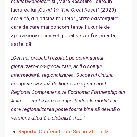
multistakeholder
” și „Mare Resetare”, care, în
lucrarea lui „
Covid-19: The Great Reset
” (2020),
scria că, din pricina multelor „crize existențiale”
care de care mai concomitente, fluxurile de
aprovizionare la nivel global se vor fragmenta,
astfel că:
„
Cel mai probabil rezultat, pe continuumul
globalizare-non-globalizare, ar fi o soluție
intermediară: re
gionalizarea. Succesul Uniunii
Europene ca zonă de liber comerț sau noul
Regional Comprehensive Economic Partnership din
Asia……. sunt exemple importante ale modului în
care regionalizarea poate foarte bine să devină o
versiune diluată a globalizării…….
”
Iar
Raportul Conferinței de Securitate de la