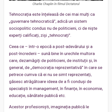
Charlie Chaplin în filmul Dictatorul
Tehnocrația este înțeleasă de cei mai mulți ca
„guvernare tehnocratică”, adică un sistem
sociopolitic condus nu de politicieni, ci de niște
experți calificați, ziși „tehnocrați”.
Ceea ce – într-o epocă a post-adevărului și a
post-încrederii – sună bine în urechile multora
care, dezamăgiți de politicieni, de instituții și, în
general, de „democrația reprezentativă” în care se
petrece cumva că ei nu se simt reprezentați,
găsesc atrăgătoare ideea de a fi conduși de
specialiști în management, în finanțe, în economie,
educație, sănătate publică etc.
Acestor profesioniști, imaginația publică le