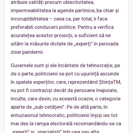
atribuie calități precum obiectivitatea,
impermeabilitatea la agende partinice, ba chiar și
incoruptibilitatea – ceea ce, per total, îi face
preferabili conducerii politice. Pentru a verifica
acuratețea acestor proiecții, e suficient să ne
uităm la măsurile dictate de „experți” în perioada
zisei pandemii.
Guvernele sunt și ele încântate de tehnocrație; pe
de o parte, politicienii se pot cu ușurință ascunde
în spatele experților, care, reprezentând ȘtiințaTM,
nu pot fi contraziși decât de persoane înapoiate,
inculte, care devin, cu această ocazie, o categorie
aparte de „sub-cetățeni”. Pe de altă parte, în
entuziasmul tehnocratic, politicienii înșiși ies tot
mai des la rampa electorală recomandându-se ca
„experți” și „specialiști” într-una sau alta;