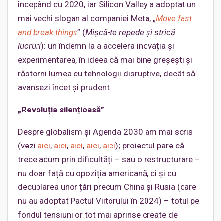
începând cu 2020, iar Silicon Valley a adoptat un
mai vechi slogan al companiei Meta, „
Move fast
and break things
” (
Mișcă-te repede și strică
lucruri
): un îndemn la a accelera inovația și
experimentarea, în ideea că mai bine greșești și
răstorni lumea cu tehnologii disruptive, decât să
avansezi încet și prudent.
„
Revoluția silențioasă”
Despre globalism și Agenda 2030 am mai scris
(vezi
aici
,
aici
,
aici
,
aici
,
aici
); proiectul pare că
trece acum prin dificultăți – sau o restructurare –
nu doar față cu opoziția americană, ci și cu
decuplarea unor țări precum China și Rusia (care
nu au adoptat Pactul Viitorului în 2024) – totul pe
fondul tensiunilor tot mai aprinse create de