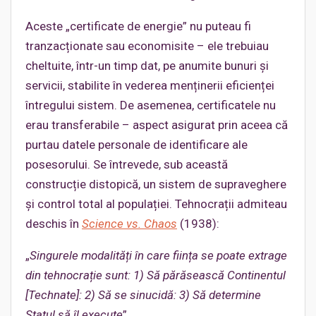
Aceste „certificate de energie” nu puteau fi
tranzacționate sau economisite – ele trebuiau
cheltuite, într-un timp dat, pe anumite bunuri și
servicii, stabilite în vederea menținerii eficienței
întregului sistem. De asemenea, certificatele nu
erau transferabile – aspect asigurat prin aceea că
purtau datele personale de identificare ale
posesorului. Se întrevede, sub această
construcție distopică, un sistem de supraveghere
și control total al populației. Tehnocrații admiteau
deschis în
Science vs. Chaos
(1938):
„
Singurele modalități în care ființa se poate extrage
din tehnocrație sunt: 1) Să părăsească Continentul
[Technate]: 2) Să se sinucidă: 3) Să determine
Statul să îl execute
”
.