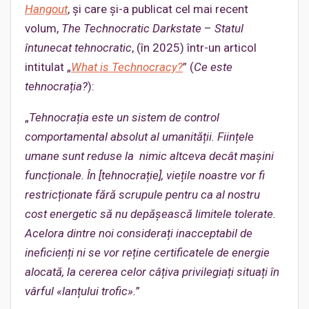
Hangout
, și care și-a publicat cel mai recent
volum,
The Technocratic Darkstate
–
Statul
întunecat tehnocratic
, (în 2025) într-un articol
intitulat „
What is Technocracy?
” (
Ce este
tehnocrația?
):
„
Tehnocrația este un sistem de control
comportamental absolut al umanității. Ființele
umane sunt reduse la nimic altceva decât mașini
funcționale. În [tehnocrație], viețile noastre vor fi
restricționate fără scrupul
e pentru ca al nostru
cost energetic să nu depășească limitele tolerate.
Acelora dintre noi considerați inacceptabil de
ineficienți ni se vor reține certificatele de energie
alocată, la cererea celor câțiva privilegiați situați în
vârful «lanțului trofic».
”