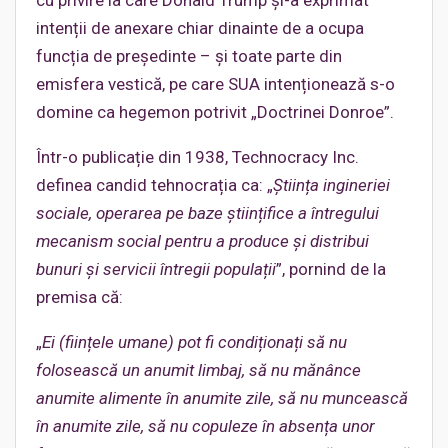
intenții de anexare chiar dinainte de a ocupa
funcția de președinte – și toate parte din
emisfera vestică, pe care SUA intenționează s-o
domine ca hegemon potrivit „Doctrinei Donroe”.
Într-o publicație din 1938, Technocracy Inc.
definea candid tehnocrația ca: „
Știința ingineriei
sociale, operarea pe baze științifice a întregului
mecanism social pentru a produce și distribui
bunuri și servicii întregii populații
”, pornind de la
premisa că:
„
Ei (ființele umane) pot fi condiționați să nu
folosească un anumit limbaj, să
nu mănânce
anumite alimente în anumite zile, să nu muncească
în anumite zile, să nu copuleze în absența unor