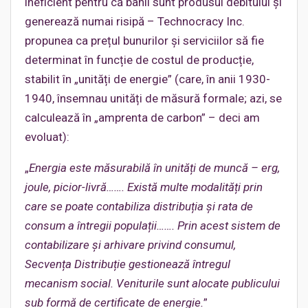
ineficient pentru că banii sunt produsul debitului și
generează numai risipă – Technocracy Inc.
propunea ca prețul bunurilor și serviciilor să fie
determinat în funcție de costul de producție,
stabilit în „unități de energie” (care, în anii 1930-
1940, însemnau unități de măsură formale; azi, se
calculează în „amprenta de carbon” – deci am
evoluat):
„
Energia este măsurabilă în unități de muncă – erg,
joule, picior-livră……. Există multe modalități prin
care se poate contabi
liza distribuția și rata de
consum a întregii populații……. Prin acest sistem de
contabilizare și arhivare privind consumul,
Secvența Distribuție gestionează întregul
mecanism social. Veniturile sunt alocate publicului
sub formă de certificate de energie.
”