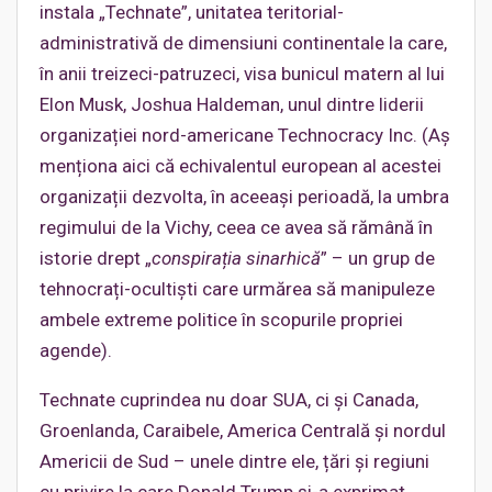
instala „Technate”, unitatea teritorial-
administrativă de dimensiuni continentale la care,
în anii treizeci-patruzeci, visa bunicul matern al lui
Elon Musk, Joshua Haldeman, unul dintre liderii
organizației nord-americane Technocracy Inc. (Aș
menționa aici că echivalentul european al acestei
organizații dezvolta, în aceeași perioadă, la umbra
regimului de la Vichy, ceea ce avea să rămână în
istorie drept „
conspirația sinarhică
” – un grup de
tehnocrați-ocultiști care urmărea să manipuleze
ambele extreme politice în scopurile propriei
agende).
Technate cuprindea nu doar SUA, ci și Canada,
Groenlanda, Caraibele, America Centrală și nordul
Americii de Sud – unele dintre ele, țări și regiuni
cu privire la care Donald Trump și-a exprimat