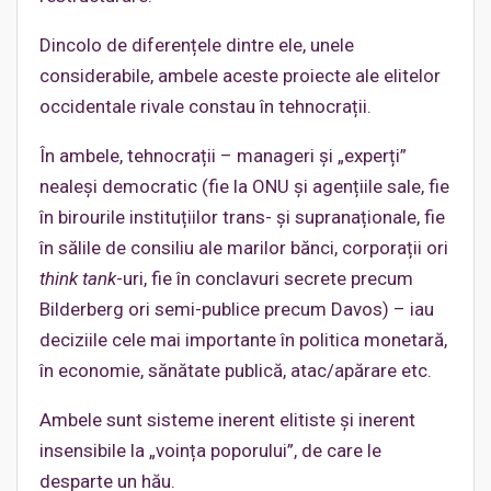
Dincolo de diferențele dintre ele, unele
considerabile, ambele aceste proiecte ale elitelor
occidentale rivale constau în tehnocrații.
În ambele, tehnocrații – manageri și „experți”
nealeși democratic (fie la ONU și agențiile sale, fie
în birourile instituțiilor trans- și supranaționale, fie
în sălile de consiliu ale marilor bănci, corporații ori
think tank
-uri, fie în conclavuri secrete precum
Bilderberg ori semi-publice precum Davos) – iau
deciziile cele mai importante în politica monetară,
în economie, sănătate publică, atac/apărare etc.
Ambele sunt sisteme inerent elitiste și inerent
insensibile la „voința poporului”, de care le
desparte un hău.