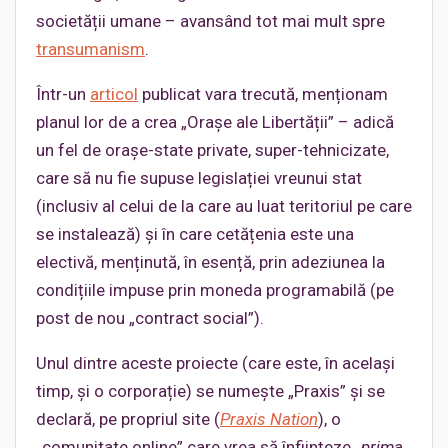
societății umane – avansând tot mai mult spre
transumanism
.
Într-un
articol
publicat vara trecută, menționam
planul lor de a crea „Orașe ale Libertății” – adică
un fel de orașe-state private, super-tehnicizate,
care să nu fie supuse legislației vreunui stat
(inclusiv al celui de la care au luat teritoriul pe care
se instalează) și în care cetățenia este una
electivă, menținută, în esență, prin adeziunea la
condițiile impuse prin moneda programabilă (pe
post de nou „contract social”).
Unul dintre aceste proiecte (care este, în același
timp, și o corporație) se numește „Praxis” și se
declară, pe propriul site (
Praxis Nation
), o
„comunitate online” care vrea să înființeze „
prima