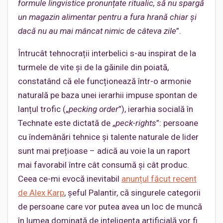
formule lingvistice pronunțate ritualic, să nu spargă
un magazin alimentar pentru a fura hrană chiar și
dacă nu au mai mâncat nimic de câteva zile
”.
Întrucât tehnocrații interbelici s-au inspirat de la
turmele de vite și de la găinile din poiată,
constatând că ele funcționează într-o armonie
naturală pe baza unei ierarhii impuse spontan de
lanțul trofic („
pecking order
”), ierarhia socială în
Technate este dictată de „
peck-rights
”: persoane
cu îndemânări tehnice și talente naturale de lider
sunt mai prețioase – adică au voie la un raport
mai favorabil între cât consumă și cât produc.
Ceea ce-mi evocă inevitabil
anunțul făcut recent
de Alex Karp
, șeful Palantir, că singurele categorii
de persoane care vor putea avea un loc de muncă
în lumea dominată de inteligența artificială vor fi