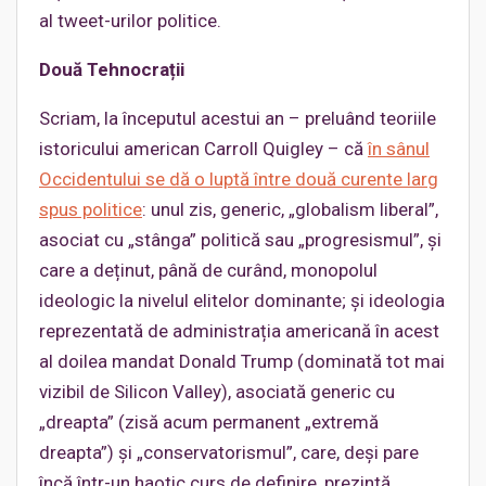
al tweet-urilor politice.
Două Tehnocrații
Scriam, la începutul acestui an – preluând teoriile
istoricului american Carroll Quigley – că
în sânul
Occidentului se dă o luptă între două curente larg
spus politice
: unul zis, generic, „globalism liberal”,
asociat cu „stânga” politică sau „progresismul”, și
care a deținut, până de curând, monopolul
ideologic la nivelul elitelor dominante; și ideologia
reprezentată de administrația americană în acest
al doilea mandat Donald Trump (dominată tot mai
vizibil de Silicon Valley), asociată generic cu
„dreapta” (zisă acum permanent „extremă
dreapta”) și „conservatorismul”, care, deși pare
încă într-un haotic curs de definire, prezintă,