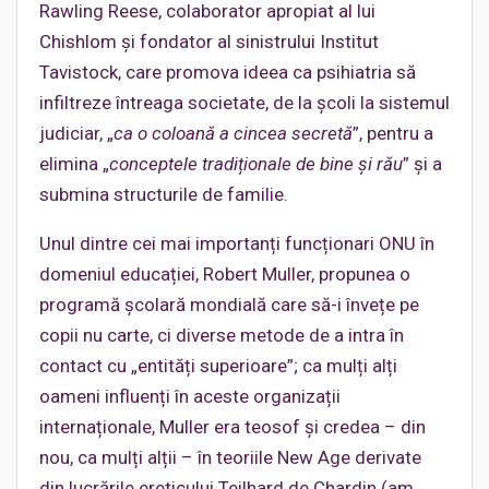
Rawling Reese, colaborator apropiat al lui
Chishlom și fondator al sinistrului Institut
Tavistock, care promova ideea ca psihiatria să
infiltreze întreaga societate, de la școli la sistemul
judiciar, „
ca o coloană a cincea secretă
”, pentru a
elimina „
conceptele tradiționale de bine și rău
” și a
submina structurile de familie.
Unul dintre cei mai importanți funcționari ONU în
domeniul educației, Robert Muller, propunea o
programă școlară mondială care să-i învețe pe
copii nu carte, ci diverse metode de a intra în
contact cu „entități superioare”; ca mulți alți
oameni influenți în aceste organizații
internaționale, Muller era teosof și credea – din
nou, ca mulți alții – în teoriile New Age derivate
din lucrările ereticului Teilhard de Chardin (am