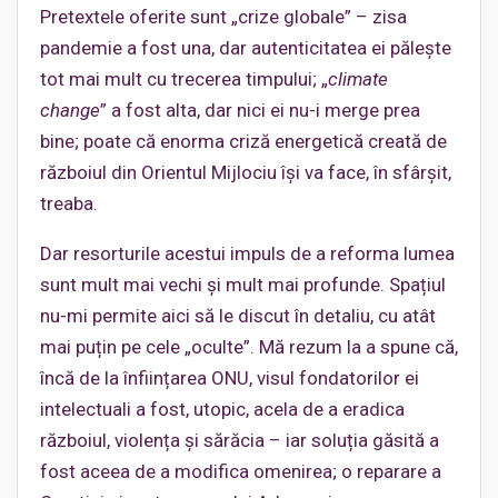
Pretextele oferite sunt „crize globale” – zisa
pandemie a fost una, dar autenticitatea ei pălește
tot mai mult cu trecerea timpului; „
climate
change
” a fost alta, dar nici ei nu-i merge prea
bine; poate că enorma criză energetică creată de
războiul din Orientul Mijlociu își va face, în sfârșit,
treaba.
Dar resorturile acestui impuls de a reforma lumea
sunt mult mai vechi și mult mai profunde. Spațiul
nu-mi permite aici să le discut în detaliu, cu atât
mai puțin pe cele „oculte”. Mă rezum la a spune că,
încă de la înființarea ONU, visul fondatorilor ei
intelectuali a fost, utopic, acela de a eradica
războiul, violența și sărăcia – iar soluția găsită a
fost aceea de a modifica omenirea; o reparare a