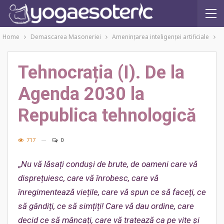
Home
Demascarea Masoneriei
Amenințarea inteligenței artificiale
Tehnocrația (I). De la
Agenda 2030 la
Republica tehnologică
717
0
„
Nu vă lăsați conduși de brute, de oameni care vă
disprețuiesc, care vă înrobesc, care vă
înregimentează viețile, care vă spun ce să faceți, ce
să gândiți, ce să simțiți! Care vă dau ordine, care
decid ce să mâ
ncați, care vă tratează ca pe vite și