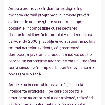
Ambele promovează identitatea digitală și
moneda digitală programabilă; ambele prevăd
sisteme de supraveghere și control asupra
populației incompatibile cu respectarea
drepturilor și libertăților omului – cu deosebirea
că Agenda 2030 și acoliții ei au susținut, în pofida
tot mai acutelor evidențe, că garantează
democrația și valorile ei, ascunzându-se după o
perdea de barbarisme birocratice care au redefinit
toate sensurile, în timp ce Silicon Valley nu se mai
obosește s-o facă.
Ambele au în centrul lor, ca armă și unealtă,
inteligența artificială – pe care corporațiile
americane au creat-o și o controlează, refuzând
să dea frâiele reglementării ei (și a spațiului