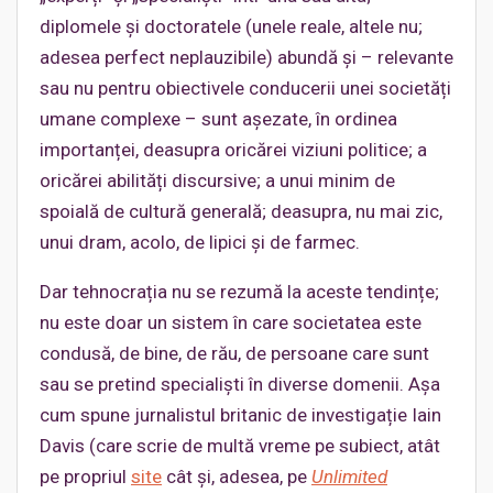
diplomele și doctoratele (unele reale, altele nu;
adesea perfect neplauzibile) abundă și – relevante
sau nu pentru obiectivele conducerii unei societăți
umane complexe – sunt așezate, în ordinea
importanței, deasupra oricărei viziuni politice; a
oricărei abilități discursive; a unui minim de
spoială de cultură generală; deasupra, nu mai zic,
unui dram, acolo, de lipici și de farmec.
Dar tehnocrația nu se rezumă la aceste tendințe;
nu este doar un sistem în care societatea este
condusă, de bine, de rău, de persoane care sunt
sau se pretind specialiști în diverse domenii. Așa
cum spune jurnalistul britanic de investigație Iain
Davis (care scrie de multă vreme pe subiect, atât
pe propriul
site
cât și, adesea, pe
Unlimited