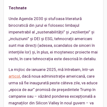
Technate
Unde Agenda 2030 și stufoasa literatură
birocratică din jurul ei folosesc limbajul
impenetrabil al „sustenabilității” și „rezilienței” și
„incluziunii” și DEI și ESG, tehnocrații americani
sunt mai direcți (adesea, scandalos de sinceri în
intențiile lor) și, în plus, ei moștenesc proiecte mai
vechi, în care tehnocrația este descrisă în detaliu.
La mijloc de ianuarie 2025, mă întrebam, într-un
articol
, dacă noua administrație americană, care
urma să fie inaugurată peste câteva zile, va aduce
„epoca de aur” promisă de președintele Trump în
campanie sau – văzând ponderea excepțională a
magnaților din Silicon Valley în noul guvern – va