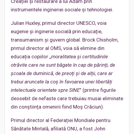
Creației și restaurare a lui Adam prin
instrumentele ingineriei sociale și tehnologiei.
Julian Huxley, primul director UNESCO, voia
eugenie și inginerie socială prin educație,
transumanism și guvern global. Brock Chisholm,
primul director al OMS, voia să elimine din
educația copiilor „
moralitatea și certitudinile
otrăvite care ne sunt băgate în cap de părinți, de
școala de duminică, de preoți și de alții, care ar
trebui aruncate la coș în favoarea unei libertăți
intelectuale orientate spre SINE
” (printre figurile
deosebit de nefaste care trebuiau musai eliminate
din conștiința omenirii fiind Moș Crăciun).
Primul director al Federației Mondiale pentru
Sănătate Mintală, afiliată ONU, a fost John