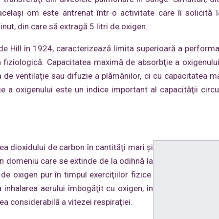
celaşi om este antrenat într-o activitate care îi solicită
nut, din care să extragă 5 litri de oxigen.
e Hill în 1924, caracterizează limita superioară a performa
ica fiziologică. Capacitatea maximă de absorbţie a oxigenului
 de ventilaţie sau difuzie a plămânilor, ci cu capacitatea 
 oxigenului este un indice important al capacităţii circula
 dioxidului de carbon în cantităţi mari şi
un domeniu care se extinde de la odihnă la
de oxigen pur în timpul exerciţiilor fizice.
la inhalarea aerului îmbogăţit cu oxigen, în
ea considerabilă a vitezei respiraţiei.