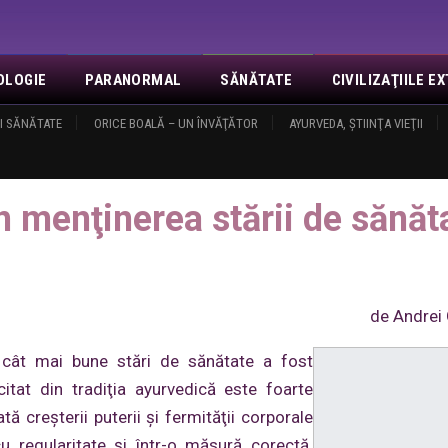
OLOGIE
PARANORMAL
SĂNĂTATE
CIVILIZAŢIILE 
I SĂNĂTATE
NOI
EVENIMENTE
ORICE BOALĂ – UN ÎNVĂŢĂTOR
REVELAŢII
MISA
CONTACT
AYURVEDA, ŞTIINŢA VIEŢII
LOGIN
O
stării de sănătate
 în menţinerea stării de sănăt
de Andrei
ei cât mai bune stări de sănătate a fost
itat din tradiţia ayurvedică este foarte
tă creşterii puterii şi fermităţii corporale
cu regularitate şi într-o măsură corectă.