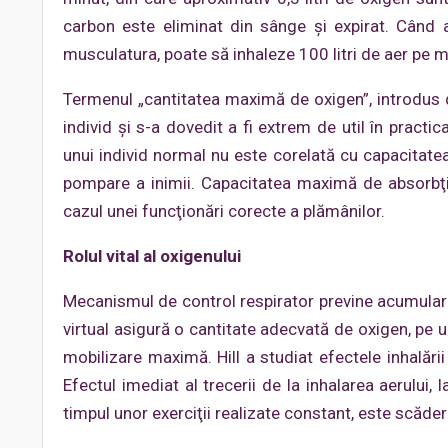
carbon este eliminat din sânge şi expirat. Când a
musculatura, poate să inhaleze 100 litri de aer pe mi
Termenul „cantitatea maximă de oxigen”, introdus d
individ şi s-a dovedit a fi extrem de util în pract
unui individ normal nu este corelată cu capacitatea
pompare a inimii. Capacitatea maximă de absorbţie a
cazul unei funcţionări corecte a plămânilor.
Rolul vital al oxigenului
Mecanismul de control respirator previne acumularea
virtual asigură o cantitate adecvată de oxigen, pe 
mobilizare maximă. Hill a studiat efectele inhalării 
Efectul imediat al trecerii de la inhalarea aerului, 
timpul unor exerciţii realizate constant, este scăder