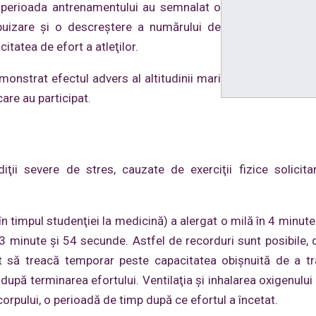
e perioada antrenamentului au semnalat o
epuizare şi o descreştere a numărului de
itatea de efort a atleţilor.
monstrat efectul advers al altitudinii mari
care au participat.
ii severe de stres, cauzate de exerciţii fizice solicita
n timpul studenţiei la medicină) a alergat o milă în 4 minute.
 3 minute şi 54 secunde. Astfel de recorduri sunt posibile,
 să treacă temporar peste capacitatea obişnuită de a tr
upă terminarea efortului. Ventilaţia şi inhalarea oxigenului
rpului, o perioadă de timp după ce efortul a încetat.