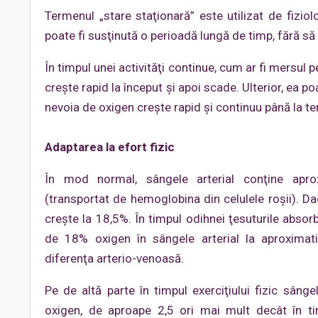
Termenul „stare staţionară” este utilizat de fiziolo
poate fi susţinută o perioadă lungă de timp, fără s
În timpul unei activităţi continue, cum ar fi mersul
creşte rapid la început şi apoi scade. Ulterior, ea po
nevoia de oxigen creşte rapid şi continuu până la ter
Adaptarea la efort fizic
În mod normal, sângele arterial conţine apro
(transportat de hemoglobina din celulele roşii). D
creşte la 18,5%. În timpul odihnei ţesuturile abso
de 18% oxigen în sângele arterial la aproxima
diferenţa arterio-venoasă.
Pe de altă parte în timpul exerciţiului fizic sâng
oxigen, de aproape 2,5 ori mai mult decât în timp