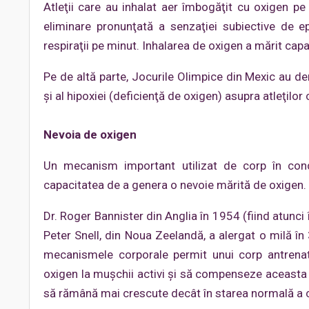
Atleţii care au inhalat aer îmbogăţit cu oxigen p
eliminare pronunţată a senzaţiei subiective de 
respiraţii pe minut. Inhalarea de oxigen a mărit capac
Pe de altă parte, Jocurile Olimpice din Mexic au de
şi al hipoxiei (deficienţă de oxigen) asupra atleţilor 
Nevoia de oxigen
Un mecanism important utilizat de corp în condiţ
capacitatea de a genera o nevoie mărită de oxigen.
Dr. Roger Bannister din Anglia în 1954 (fiind atunci î
Peter Snell, din Noua Zeelandă, a alergat o milă în
mecanismele corporale permit unui corp antrenat
oxigen la muşchii activi şi să compenseze aceasta d
să rămână mai crescute decât în starea normală a co