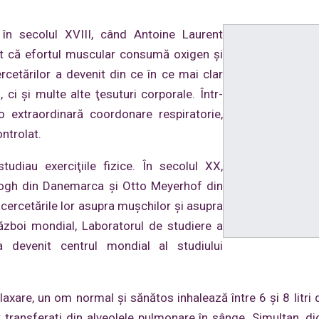
t în secolul XVIII, când Antoine Laurent
it că efortul muscular consumă oxigen şi
cetărilor a devenit din ce în ce mai clar
, ci şi multe alte ţesuturi corporale. Într-
 o extraordinară coordonare respiratorie,
ntrolat.
tudiau exerciţiile fizice. În secolul XX,
 Krogh din Danemarca şi Otto Meyerhof din
 cercetările lor asupra muşchilor şi asupra
a război mondial, Laboratorul de studiere a
 a devenit centrul mondial al studiului
laxare, un om normal şi sănătos inhalează între 6 şi 8 litri 
t transferaţi din alveolele pulmonare în sânge. Simultan, di