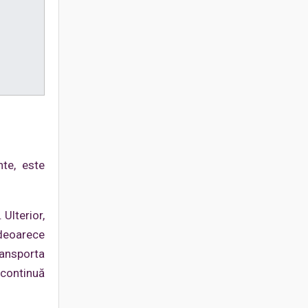
nte, este
 Ulterior,
 deoarece
ansporta
 continuă