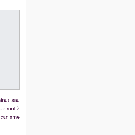
minut sau
 de multă
mecanisme