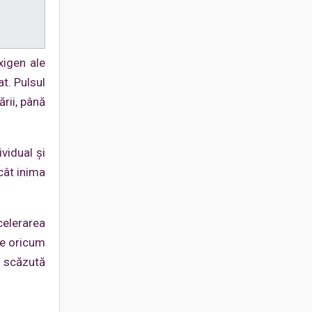
xigen ale
t. Pulsul
rii, până
vidual şi
cât inima
celerarea
te oricum
i scăzută