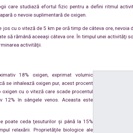
gii care studiază efortul fizic pentru a defini ritmul activit
ă apară o nevoie suplimentară de oxigen.
 pe jos cu o viteză de 5 km pe oră timp de câteva ore, nevoia 
ate să rămână aceeaşi câteva ore. În timpul unei activităţi so
minarea activităţii.
ximativ 18% oxigen, exprimat volumic
acă se inhalează oxigen pur, acest procent
rb oxigen cu o viteză care scade procentul
tiv 12% în sângele venos. Aceasta este
ele poate ceda ţesuturilor şi până la 15%
ul relaxării. Proprietăţile biologice ale