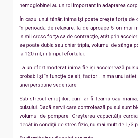
hemoglobinei au un rol important în adaptarea corpul
În cazul unui tânăr, inima îşi poate creşte forţa de 
în perioada de relaxare, la de aproape 5 ori mai m
inimii cresc forţa sa de contracţie, atât prin accele
se poate dubla sau chiar tripla, volumul de sânge p
la 120 ml, în timpul efortului.
La un efort moderat inima fie îşi accelerează pulsul
probabil şi în funcţie de alţi factori. Inima unui a
unei persoane sedentare.
Sub stresul emoţiilor, cum ar fi teama sau mânia,
pulsului. Dacă nervii care controlează pulsul sunt 
volumul de pompare. Creşterea capacităţii cardia
decât în condiţii de stres fizic, nu mai mult de 1/3 