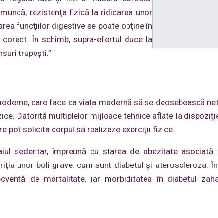
 muncă, rezistenţa fizică la ridicarea unor
larea funcţiilor digestive se poate obţine în
t corect. În schimb, supra-efortul duce la
suri trupeşti.”
i moderne, care face ca viaţa modernă să se deosebească net
izice. Datorită multiplelor mijloace tehnice aflate la dispoziţie
 pot solicita corpul să realizeze exerciţii fizice.
iul sedentar, împreună cu starea de obezitate asociată 
riţia unor boli grave, cum sunt diabetul şi ateroscleroza. În
ventă de mortalitate, iar morbiditatea în diabetul zaha