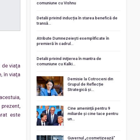
comuniune cu Vishnu
Detalii privind inducția în starea benefică de
transă…
Atribute Dumnezeiești exemplificate în
premieră în cadrul…
Detalii privind iniţierea în mantra de
comuniune cu Kalki…
 de viaţa
, în viaţa
Demisie la Cotroceni din
Grupul de Reflecție
Strategică și…
acestuia,
 prezent,
Cine amenință pentru 9
miliarde și cine tace pentru
rat este
un…
Guvernul „cosmetizează”