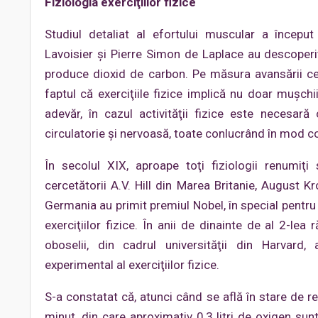
Fiziologia exerciţiilor fizice
Studiul detaliat al efortului muscular a începu
Lavoisier şi Pierre Simon de Laplace au descoper
produce dioxid de carbon. Pe măsura avansării cer
faptul că exerciţiile fizice implică nu doar muşchii
adevăr, în cazul activităţii fizice este necesară
circulatorie şi nervoasă, toate conlucrând în mod co
În secolul XIX, aproape toţi fiziologii renumiţi s
cercetătorii A.V. Hill din Marea Britanie, August
Germania au primit premiul Nobel, în special pentru
exerciţiilor fizice. În anii de dinainte de al 2-le
oboselii, din cadrul universităţii din Harvard,
experimental al exerciţiilor fizice.
S-a constatat că, atunci când se află în stare de re
minut, din care aproximativ 0,3 litri de oxigen sun