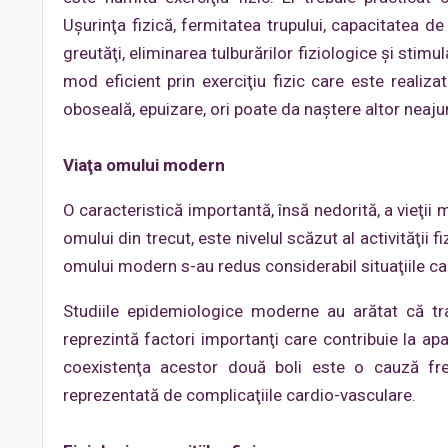
Uşurinţa fizică, fermitatea trupului, capacitatea de
greutăţi, eliminarea tulburărilor fiziologice şi stimu
mod eficient prin exerciţiu fizic care este realiza
oboseală, epuizare, ori poate da naştere altor neajun
Viaţa omului modern
O caracteristică importantă, însă nedorită, a vieţi
omului din trecut, este nivelul scăzut al activităţii f
omului modern s-au redus considerabil situaţiile care
Studiile epidemiologice moderne au arătat că tra
reprezintă factori importanţi care contribuie la apa
coexistenţa acestor două boli este o cauză frec
reprezentată de complicaţiile cardio-vasculare.