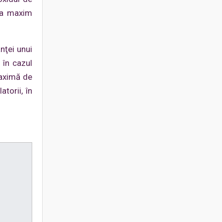
 la maxim
nţei unui
 în cazul
maximă de
torii, în