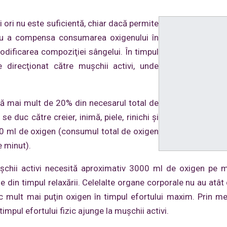
 ori nu este suficientă, chiar dacă permite
ru a compensa consumarea oxigenului în
odificarea compoziţiei sângelui. În timpul
e direcţionat către muşchii activi, unde
ă mai mult de 20% din necesarul total de
e duc către creier, inimă, piele, rinichi şi
0 ml de oxigen (consumul total de oxigen
e minut).
muşchii activi necesită aproximativ 3000 ml de oxigen pe 
e din timpul relaxării. Celelalte organe corporale nu au atât
sc mult mai puţin oxigen în timpul efortului maxim. Prin 
mpul efortului fizic ajunge la muşchii activi.