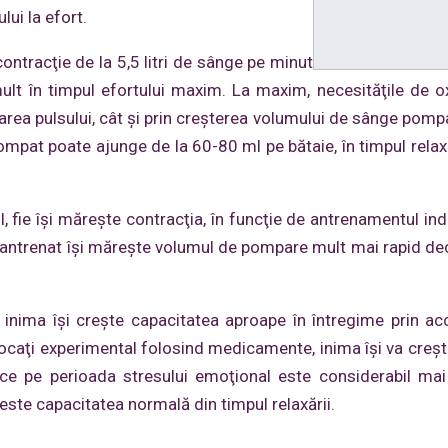
ui la efort.
contracţie de la 5,5 litri de sânge pe minut
ult în timpul efortului maxim. La maxim, necesităţile de o
rarea pulsului, cât şi prin creşterea volumului de sânge pompa
ompat poate ajunge de la 60-80 ml pe bătaie, în timpul relaxă
, fie îşi măreşte contracţia, în funcţie de antrenamentul indi
tlet antrenat îşi măreşte volumul de pompare mult mai rapid de
 inima îşi creşte capacitatea aproape în întregime prin ac
blocaţi experimental folosind medicamente, inima îşi va creş
ce pe perioada stresului emoţional este considerabil ma
peste capacitatea normală din timpul relaxării.