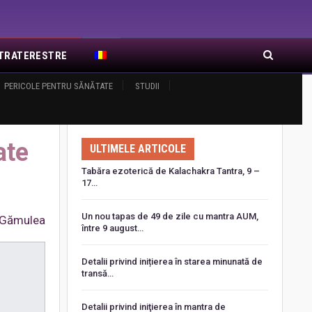
EXTRATERESTRE
RA DE RĂSĂRIT
PERICOLE PENTRU SĂNĂTATE
ARTICOLE RECENTE
STUDII
ate
ULTIMELE ARTICOLE
Tabăra ezoterică de Kalachakra Tantra, 9 –
17…
Un nou tapas de 49 de zile cu mantra AUM,
 Gămulea
între 9 august…
Detalii privind inițierea în starea minunată de
transă…
Detalii privind iniţierea în mantra de