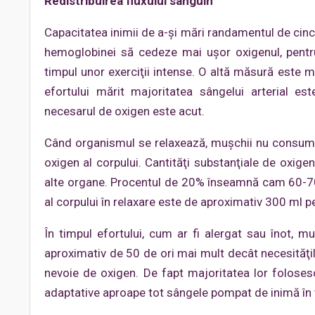
Redistribuirea fluxului sanguin
Capacitatea inimii de a-şi mări randamentul de cinci
hemoglobinei să cedeze mai uşor oxigenul, pent
timpul unor exerciţii intense. O altă măsură este m
efortului mărit majoritatea sângelui arterial est
necesarul de oxigen este acut.
Când organismul se relaxează, muşchii nu consum
oxigen al corpului. Cantităţi substanţiale de oxigen s
alte organe. Procentul de 20% înseamnă cam 60-7
al corpului în relaxare este de aproximativ 300 ml p
În timpul efortului, cum ar fi alergat sau înot, 
aproximativ de 50 de ori mai mult decât necesităţil
nevoie de oxigen. De fapt majoritatea lor folose
adaptative aproape tot sângele pompat de inimă în ti