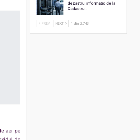
dezastrul informatic de la
Cadastru…
PREV
NEXT
1 din 3.743
de aer pe
oxidul de