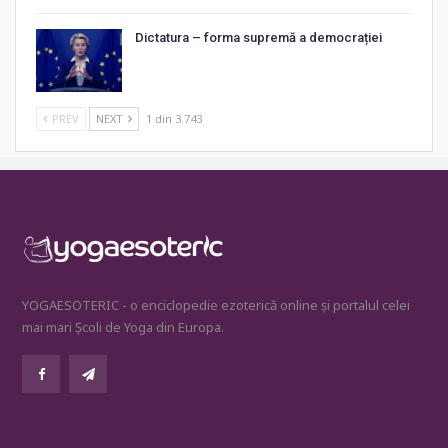
Dictatura – forma supremă a democrației
PREV
NEXT
1 din 3.743
YOGAESOTERIC - o enciclopedie ezoterică online și portalul celei
mai mari Școli de Yoga din Europa.