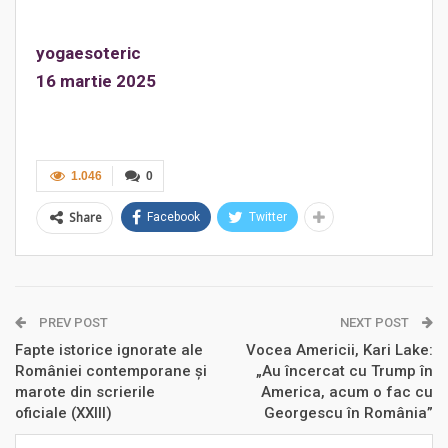
yogaesoteric
16 martie 2025
1.046
0
Share
Facebook
Twitter
PREV POST
NEXT POST
Fapte istorice ignorate ale
Vocea Americii, Kari Lake:
României contemporane și
„Au încercat cu Trump în
marote din scrierile
America, acum o fac cu
oficiale (XXIII)
Georgescu în România”