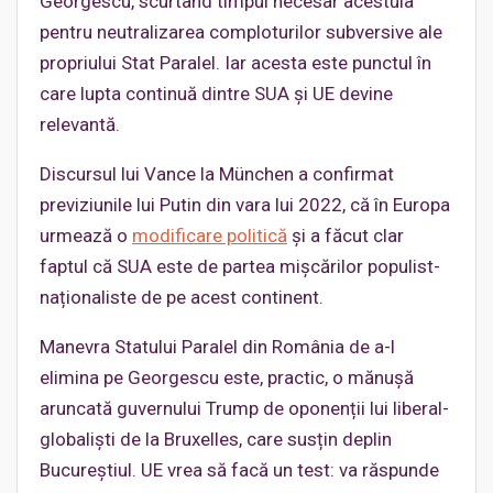
Georgescu, scurtând timpul necesar acestuia
pentru neutralizarea comploturilor subversive ale
propriului Stat Paralel. Iar acesta este punctul în
care lupta continuă dintre SUA și UE devine
relevantă.
Discursul lui Vance la München a confirmat
previziunile lui Putin din vara lui 2022, că în Europa
urmează o
modificare
politică
și a făcut clar
faptul că SUA este de partea mișcărilor populist-
naționaliste de pe acest continent.
Manevra Statului Paralel din România de a-l
elimina pe Georgescu este, practic, o mănușă
aruncată guvernului Trump de oponenții lui liberal-
globaliști de la Bruxelles, care susțin deplin
Bucureștiul. UE vrea să facă un test: va răspunde