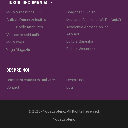
LINKURI RECOMANDATE
MISA Senzaţional TV
Gregorian Bivolaru
AtributeDumnezeiesti.ro
Mișcarea Charismatică Teofanică
Godly Attributes
Academia de Yoga online
ATMAN
Vindecare spirituală
Editura Ganesha
MISA.yoga
Editura Venusiana
Yoga Magazin
DESPRE NOI
Termeni și condiții de utilizare
Despre noi
Contact
Login
© 2026 - YogaEsoteric. All Rights Reserved.
YogaEsoteric