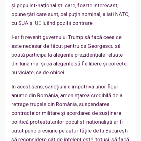
și populist-naționaliști care, foarte interesant,
opune țări care sunt, cel puțin nominal, aliați NATO,
cu SUA și UE luând poziții contrare.
I-ar fi revenit guvernului Trump să facă ceea ce
este necesar de făcut pentru ca Georgescu să
poată participa la alegerile prezidențiale reluate
din luna mai și ca alegerile să fie libere și corecte,
nu viciate, ca de obicei.
În acest sens, sancțiunile împotriva unor figuri
anume din România, amenințarea credibilă de a
retrage trupele din România, suspendarea
contractelor militare și acordarea de susținere
politică protestatarilor populist-naționaliști ar fi
putut pune presiune pe autoritățile de la București
să reconsidere cât de înțelept este, totuși, să facă