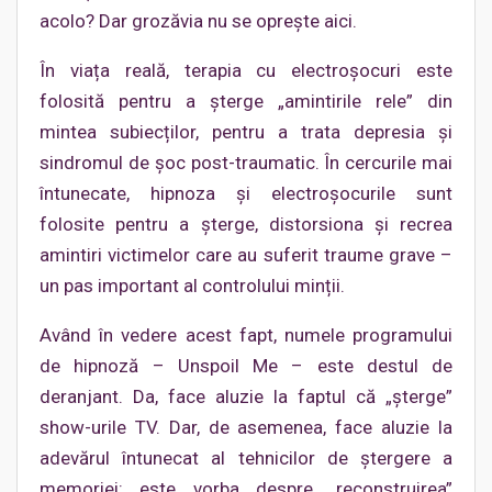
acolo? Dar grozăvia nu se oprește aici.
În viața reală, terapia cu electroșocuri este
folosită pentru a șterge „amintirile rele” din
mintea subiecților, pentru a trata depresia și
sindromul de șoc post-traumatic. În cercurile mai
întunecate, hipnoza și electroșocurile sunt
folosite pentru a șterge, distorsiona și recrea
amintiri victimelor care au suferit traume grave –
un pas important al controlului minții.
Având în vedere acest fapt, numele programului
de hipnoză – Unspoil Me – este destul de
deranjant. Da, face aluzie la faptul că „șterge”
show-urile TV. Dar, de asemenea, face aluzie la
adevărul întunecat al tehnicilor de ștergere a
memoriei: este vorba despre „reconstruirea”