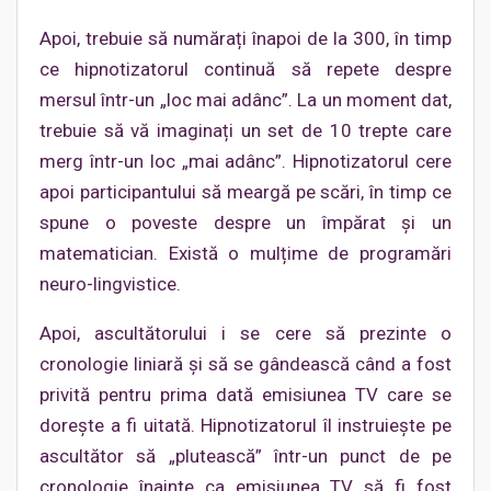
Apoi, trebuie să numărați înapoi de la 300, în timp
ce hipnotizatorul continuă să repete despre
mersul într-un „loc mai adânc”. La un moment dat,
trebuie să vă imaginați un set de 10 trepte care
merg într-un loc „mai adânc”. Hipnotizatorul cere
apoi participantului să meargă pe scări, în timp ce
spune o poveste despre un împărat și un
matematician. Există o mulțime de programări
neuro-lingvistice.
Apoi, ascultătorului i se cere să prezinte o
cronologie liniară și să se gândească când a fost
privită pentru prima dată emisiunea TV care se
dorește a fi uitată. Hipnotizatorul îl instruiește pe
ascultător să „plutească” într-un punct de pe
cronologie înainte ca emisiunea TV să fi fost