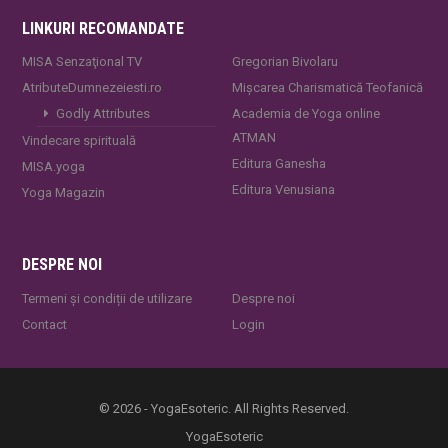
LINKURI RECOMANDATE
MISA Senzaţional TV
Gregorian Bivolaru
AtributeDumnezeiesti.ro
Mișcarea Charismatică Teofanică
Godly Attributes
Academia de Yoga online
ATMAN
Vindecare spirituală
Editura Ganesha
MISA.yoga
Editura Venusiana
Yoga Magazin
DESPRE NOI
Termeni și condiții de utilizare
Despre noi
Contact
Login
© 2026 - YogaEsoteric. All Rights Reserved.
YogaEsoteric