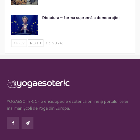
Dictatura – forma supremă a democrației
PREV
NEXT
1 din 3.743
YOGAESOTERIC - o enciclopedie ezoterică online și portalul celei
mai mari Școli de Yoga din Europa.