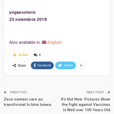
yogaesoteric
23 noiembrie 2018
Also available in:
English
19.304
0
Share
Facebook
Twitter
PREV POST
NEXT POST
Zece oameni care au
It’s Not New: Pictures Show
transformat în bine lumea
the Fight against Vaccines
Is Well over 100 Years Old