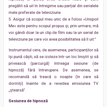
pregătit să uit în întregime sau parțial din serialele
mele preferate de televiziune.
5. Asigur că scopul meu unic de a folosi «Unspoil
Me» este pentru scopul propus și, prin urmare, mă
voi gândi doar la un clip de film sau la un serial de
televiziune pe care voi avea posibilitatea să îl uit.”
Instrumentul cere, de asemenea, participanților să
își pună căști, să se izoleze într-un loc liniștit și să
privească (parcurgă) întreaga sesiune (de
hipnoză) fără întrerupere. De asemenea, se
recomandă să treacă o noapte (în care să
dormiți) înainte de a revedea emisiunea TV
„ștearsă”.
Sesiunea de hipnoză