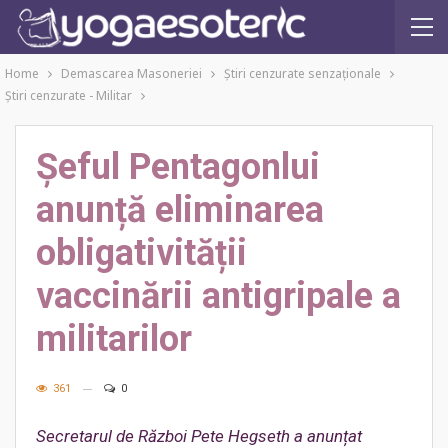
Home
Demascarea Masoneriei
Ştiri cenzurate senzaţionale
Ştiri cenzurate - Militar
Șeful Pentagonlui
anunță eliminarea
obligativității
vaccinării antigripale a
militarilor
361
0
Secretarul de Război Pete Hegseth a anunțat