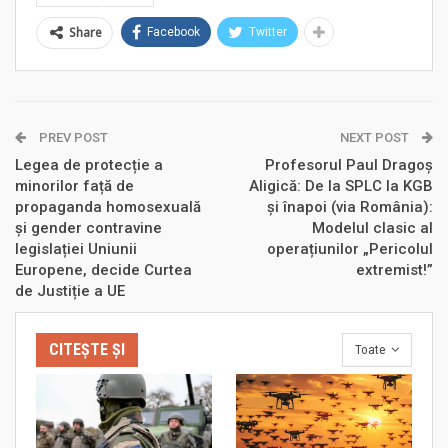
Share
Facebook
Twitter
PREV POST
NEXT POST
Legea de protecție a
Profesorul Paul Dragoș
minorilor față de
Aligică: De la SPLC la KGB
propaganda homosexuală
și înapoi (via România):
și gender contravine
Modelul clasic al
legislației Uniunii
operațiunilor „Pericolul
Europene, decide Curtea
extremist!”
de Justiție a UE
CITEȘTE ȘI
Toate