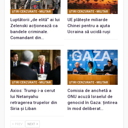
ŞTIRI CENZURATE - MILITAR
ŞTIRI CENZURATE - MILITAR
Luptătorii „de elită” ai lui
UE plătește miliarde
Zelenski acționează ca
Chinei pentru a ajuta
bandele criminale.
Ucraina să ucidă ruși
Comandant din…
ŞTIRI CENZURATE - MILITAR
ŞTIRI CENZURATE - MILITAR
Axios: Trump i-a cerut
Comisia de anchetă a
lui Netanyahu
ONU acuză Israelul de
retragerea trupelor din
genocid în Gaza: țintirea
Siria și Liban
în mod deliberat…
PREV
NEXT