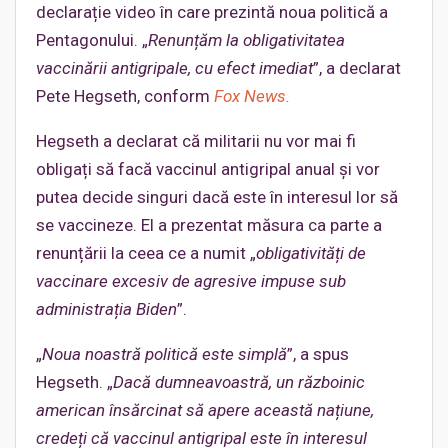
declarație video în care prezintă noua politică a
Pentagonului. „
Renunțăm la obligativitatea
vaccinării antigripale, cu efect imediat
”, a declarat
Pete Hegseth, conform
Fox News.
Hegseth a declarat că militarii nu vor mai fi
obligați să facă vaccinul antigripal anual și vor
putea decide singuri dacă este în interesul lor să
se vaccineze. El a prezentat măsura ca parte a
renunțării la ceea ce a numit „
obligativități de
vaccinare excesiv de agresive impuse sub
administrația Biden
”.
„
Noua noastră politică este simplă
”, a spus
Hegseth. „
Dacă dumneavoastră, un războinic
american însărcinat să apere această națiune,
credeți că vaccinul antigripal este în interesul