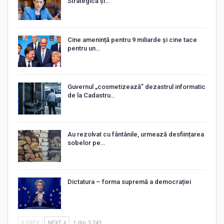
Strategică și…
Cine amenință pentru 9 miliarde și cine tace
pentru un…
Guvernul „cosmetizează” dezastrul informatic
de la Cadastru…
Au rezolvat cu fântânile, urmează desființarea
sobelor pe…
Dictatura – forma supremă a democrației
PREV
NEXT
1 din 3.743