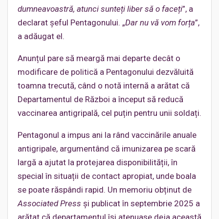
dumneavoastră, atunci sunteți liber să o faceți
”, a
declarat șeful Pentagonului. „
Dar nu vă vom forța
”,
a adăugat el.
Anunțul pare să meargă mai departe decât o
modificare de politică a Pentagonului dezvăluită
toamna trecută, când o notă internă a arătat că
Departamentul de Război a început să reducă
vaccinarea antigripală, cel puțin pentru unii soldați.
Pentagonul a impus ani la rând vaccinările anuale
antigripale, argumentând că imunizarea pe scară
largă a ajutat la protejarea disponibilității, în
special în situații de contact apropiat, unde boala
se poate răspândi rapid. Un memoriu obținut de
Associated Press
și publicat în septembrie 2025 a
arătat că departamentul își atenuase deja această