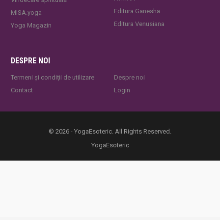
Editura Ganesha
MISA.yoga
Editura Venusiana
Yoga Magazin
DESPRE NOI
Termeni și condiții de utilizare
Despre noi
Contact
Login
© 2026 - YogaEsoteric. All Rights Reserved.
YogaEsoteric