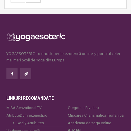
YOGAESOTERIC - o enciclopedie ezoterică online și portalul celei
mai mari Școli de Yoga din Europa.
LINKURI RECOMANDATE
MISA Senzaţional TV
Gregorian Bivolaru
AtributeDumnezeiesti.ro
Mișcarea Charismatică Teofanică
Godly Attributes
Academia de Yoga online
ATMAN
Vindecare spirituală