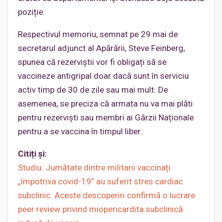
poziție.
Respectivul memoriu, semnat pe 29 mai de
secretarul adjunct al Apărării, Steve Feinberg,
spunea că rezerviștii vor fi obligați să se
vaccineze antigripal doar dacă sunt în serviciu
activ timp de 30 de zile sau mai mult. De
asemenea, se preciza că armata nu va mai plăti
pentru rezerviști sau membri ai Gărzii Naționale
pentru a se vaccina în timpul liber.
Citiți și:
Studiu: Jumătate dintre militarii vaccinați
„împotriva covid-19” au suferit stres cardiac
subclinic. Aceste descoperiri confirmă o lucrare
peer review privind miopericardita subclinică