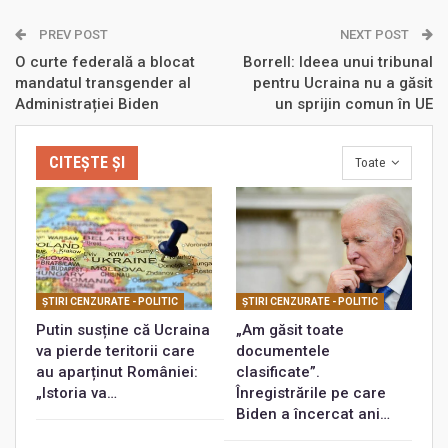
PREV POST
NEXT POST
O curte federală a blocat
Borrell: Ideea unui tribunal
mandatul transgender al
pentru Ucraina nu a găsit
Administrației Biden
un sprijin comun în UE
CITEȘTE ȘI
Toate
ŞTIRI CENZURATE - POLITIC
ŞTIRI CENZURATE - POLITIC
Putin susține că Ucraina
„Am găsit toate
va pierde teritorii care
documentele
au aparținut României:
clasificate”.
„Istoria va…
Înregistrările pe care
Biden a încercat ani…