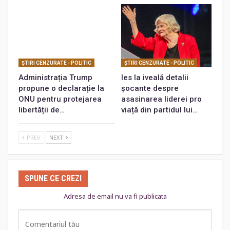
ŞTIRI CENZURATE - POLITIC
ŞTIRI CENZURATE - POLITIC
Administrația Trump
Ies la iveală detalii
propune o declarație la
șocante despre
ONU pentru protejarea
asasinarea liderei pro
libertății de…
viață din partidul lui…
PREV
NEXT
SPUNE CE CREZI
Adresa de email nu va fi publicata