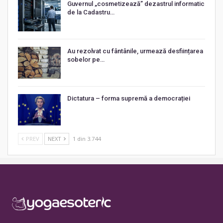
Guvernul „cosmetizează” dezastrul informatic
de la Cadastru…
Au rezolvat cu fântânile, urmează desființarea
sobelor pe…
Dictatura – forma supremă a democrației
PREV
NEXT
1 din 3.744