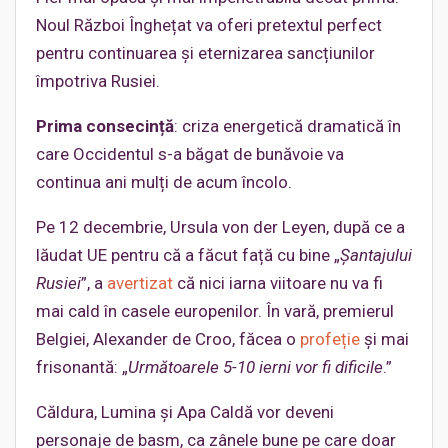
Noul Război Înghețat va oferi pretextul perfect
pentru continuarea și eternizarea sancțiunilor
împotriva Rusiei.
Prima consecință
: criza energetică dramatică în
care Occidentul s-a băgat de bunăvoie va
continua ani mulți de acum încolo.
Pe 12 decembrie, Ursula von der Leyen, după ce a
lăudat UE pentru că a făcut față cu bine „
Șantajului
Rusiei
”, a
avertizat
că nici iarna viitoare nu va fi
mai cald în casele europenilor. În vară, premierul
Belgiei, Alexander de Croo, făcea o
profeție
și mai
frisonantă: „
Următoarele 5-10 ierni vor fi dificile
.”
Căldura, Lumina și Apa Caldă vor deveni
personaje de basm, ca zânele bune pe care doar