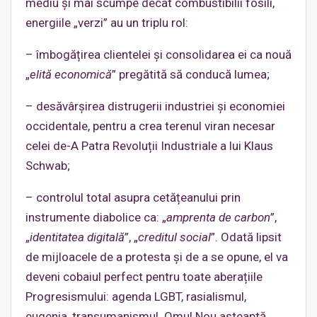
mediu și mai scumpe decât combustibilii fosili,
energiile „verzi” au un triplu rol:
– îmbogățirea clientelei și consolidarea ei ca nouă
„
elită economică
” pregătită să conducă lumea;
– desăvârșirea distrugerii industriei și economiei
occidentale, pentru a crea terenul viran necesar
celei de-A Patra Revoluții Industriale a lui Klaus
Schwab;
– controlul total asupra cetățeanului prin
instrumente diabolice ca: „
amprenta de carbon
”,
„
identitatea digitală
”, „
creditul social
”. Odată lipsit
de mijloacele de a protesta și de a se opune, el va
deveni cobaiul perfect pentru toate aberațiile
Progresismului: agenda LGBT, rasialismul,
eugenia, transumanismul. Omul Nou așteaptă