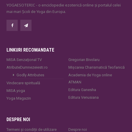
YOGAESOTERIC - o enciclopedie ezoterică online și portalul celei
mai mari Școli de Yoga din Europa.
LINKURI RECOMANDATE
MISA Senzaţional TV
Gregorian Bivolaru
AtributeDumnezeiesti.ro
Mișcarea Charismatică Teofanică
Godly Attributes
Academia de Yoga online
ATMAN
Vindecare spirituală
Editura Ganesha
MISA.yoga
Editura Venusiana
Yoga Magazin
DESPRE NOI
Termeni și condiții de utilizare
Despre noi