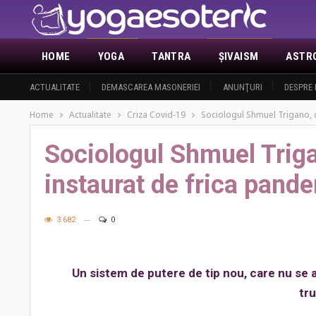
HOME
YOGA
TANTRA
ŞIVAISM
ASTR
ACTUALITATE
DEMASCAREA MASONERIEI
ANUNŢURI
DESPRE 
Home
Actualitate
Criza Covid-19
Sociologul Shmuel Trigano, d
Sociologul Shmuel Triga
instaurat de frica pand
3.682
0
Un sistem de putere de tip nou, care nu se apl
tru