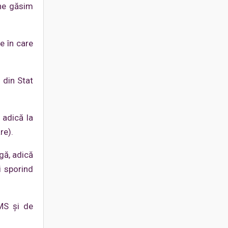
 ne găsim
e în care
 din Stat
 adică la
re).
agă, adică
i sporind
OMS și de