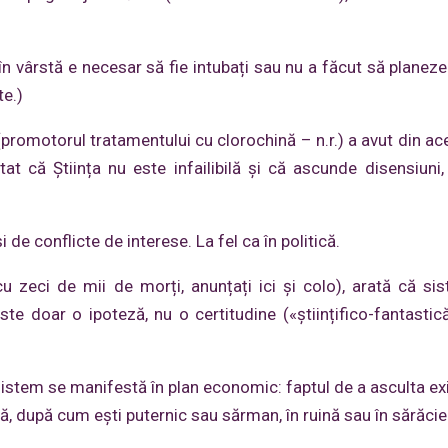
 în vârstă e necesar să fie intubați sau nu a făcut să planeze
te.)
(promotorul tratamentului cu clorochină – n.r.) a avut din ac
t că Știința nu este infailibilă și că ascunde disensiuni,
de conflicte de interese. La fel ca în politică.
u zeci de mii de morți, anunțați ici și colo), arată că si
este doar o ipoteză, nu o certitudine («științifico-fantastic
sistem se manifestă în plan economic: faptul de a asculta ex
uncă, după cum ești puternic sau sărman, în ruină sau în sărăcie