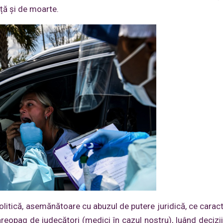
ță și de moarte.
itică, asemănătoare cu abuzul de putere juridică, ce carac
reopag de judecători (medici în cazul nostru), luând decizii 