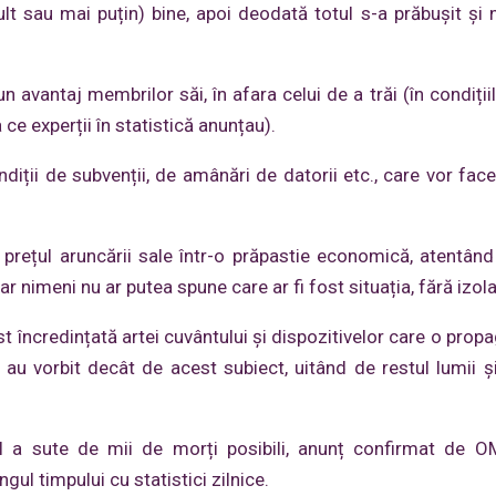
lt sau mai puțin) bine, apoi deodată totul s-a prăbușit și
 avantaj membrilor săi, în afara celui de a trăi (în condițiil
ce experții în statistică anunțau).
ții de subvenții, de amânări de datorii etc., care vor face
rețul aruncării sale într-o prăpastie economică, atentând
dar nimeni nu ar putea spune care ar fi fost situația, fără izola
st încredințată artei cuvântului și dispozitivelor care o prop
au vorbit decât de acest subiect, uitând de restul lumii ș
ul a sute de mii de morți posibili, anunț confirmat de 
gul timpului cu statistici zilnice.