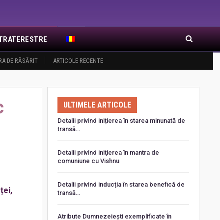
EXTRATERESTRE
RA DE RĂSĂRIT
ARTICOLE RECENTE
c
ULTIMELE ARTICOLE
Detalii privind inițierea în starea minunată de
transă…
Detalii privind iniţierea în mantra de
comuniune cu Vishnu
Detalii privind inducția în starea benefică de
ței,
transă…
Atribute Dumnezeiești exemplificate în