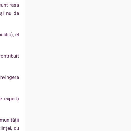
sunt rasa
 și nu de
blic), el
ontribuit
onvingere
e experți
munității
inței, cu