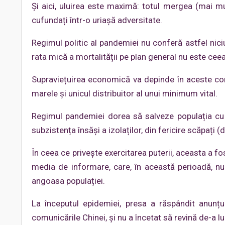
Și aici, uluirea este maximă: totul mergea (mai mu
cufundați într-o uriașă adversitate.
Regimul politic al pandemiei nu conferă astfel niciun
rata mică a mortalității pe plan general nu este ceea 
Supraviețuirea economică va depinde în aceste condi
marele și unicul distribuitor al unui minimum vital.
Regimul pandemiei dorea să salveze populația cu p
subzistența însăși a izolaților, din fericire scăpați (
În ceea ce privește exercitarea puterii, aceasta a fo
media de informare, care, în această perioadă, nu 
angoasa populației.
La începutul epidemiei, presa a răspândit anunț
comunicările Chinei, și nu a încetat să revină de-a lun