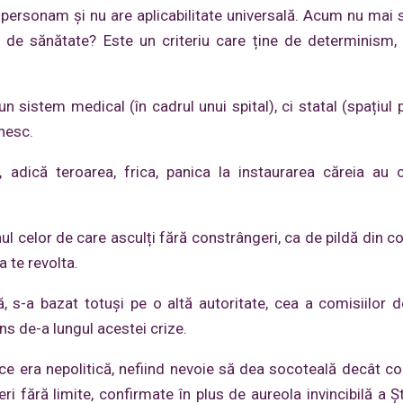
personam și nu are aplicabilitate universală. Acum nu mai 
sa de sănătate? Este un criteriu care ține de determinism,
sistem medical (în cadrul unui spital), ci statal (spațiul pu
enesc.
 adică teroarea, frica, panica la instaurarea căreia au c
ul celor de care asculți fără constrângeri, ca de pildă din c
a te revolta.
, s-a bazat totuși pe o altă autoritate, cea a comisiilor d
ns de-a lungul acestei crize.
rece era nepolitică, nefiind nevoie să dea socoteală decât co
i fără limite, confirmate în plus de aureola invincibilă a Ști