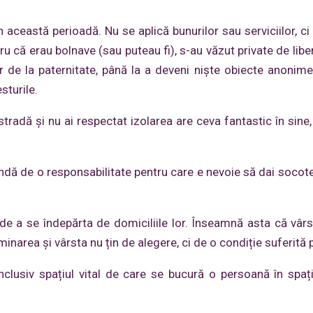
 această perioadă. Nu se aplică bunurilor sau serviciilor, ci 
tru că erau bolnave (sau puteau fi), s-au văzut private de lib
r de la paternitate, până la a deveni niște obiecte anonime
sturile.
stradă și nu ai respectat izolarea are ceva fantastic în sine,
dă de o responsabilitate pentru care e nevoie să dai socote
de a se îndepărta de domiciliile lor. Înseamnă asta că vârs
minarea și vârsta nu țin de alegere, ci de o condiție suferită 
 inclusiv spațiul vital de care se bucură o persoană în spați