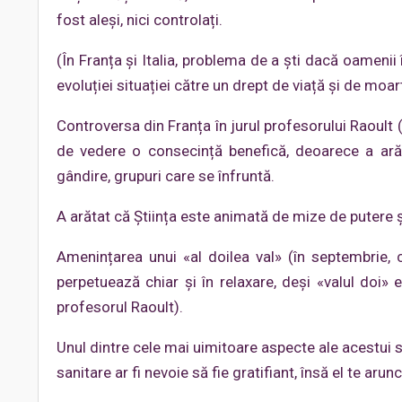
fost aleși, nici controlați.
(În Franța și Italia, problema de a ști dacă oamenii
evoluției situației către un drept de viață și de moar
Controversa din Franța în jurul profesorului Raoult 
de vedere o consecință benefică, deoarece a arăta
gândire, grupuri care se înfruntă.
A arătat că Știința este animată de mize de putere și 
Amenințarea unui «al doilea val» (în septembrie, c
perpetuează chiar și în relaxare, deși «valul doi» 
profesorul Raoult).
Unul dintre cele mai uimitoare aspecte ale acestui 
sanitare ar fi nevoie să fie gratifiant, însă el te ar