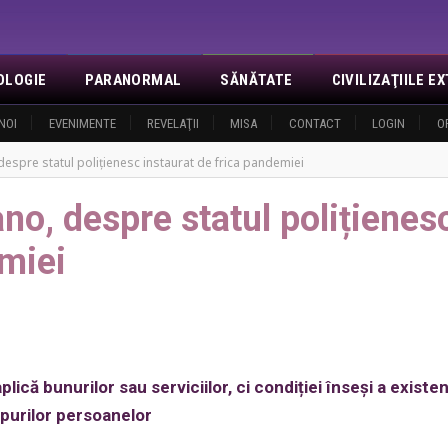
OLOGIE
PARANORMAL
SĂNĂTATE
CIVILIZAŢIILE 
NOI
EVENIMENTE
REVELAŢII
MISA
CONTACT
LOGIN
O
espre statul polițienesc instaurat de frica pandemiei
no, despre statul polițienes
emiei
ică bunurilor sau serviciilor, ci condiției înseși a existen
purilor persoanelor