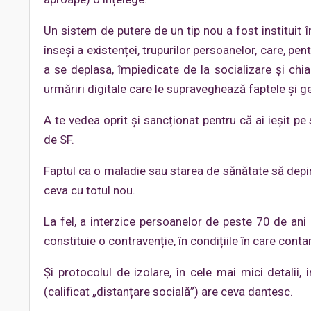
Un sistem de putere de un tip nou a fost instituit în
înseși a existenței, trupurilor persoanelor, care, pen
a se deplasa, împiedicate de la socializare și chia
urmăriri digitale care le supraveghează faptele și ge
A te vedea oprit și sancționat pentru că ai ieșit pe 
de SF.
Faptul ca o maladie sau starea de sănătate să depin
ceva cu totul nou.
La fel, a interzice persoanelor de peste 70 de ani 
constituie o contravenție, în condițiile în care conta
Și protocolul de izolare, în cele mai mici detalii,
(calificat „distanțare socială”) are ceva dantesc.