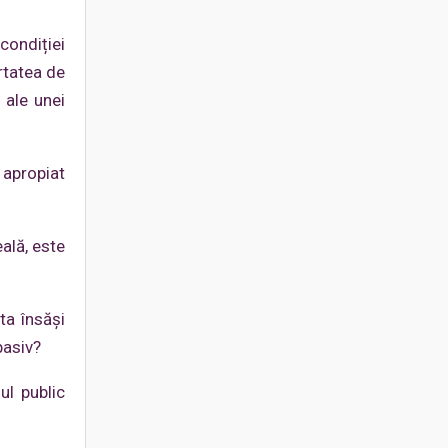
condiției
ertatea de
 ale unei
 apropiat
ală, este
ta însăși
pasiv?
ul public