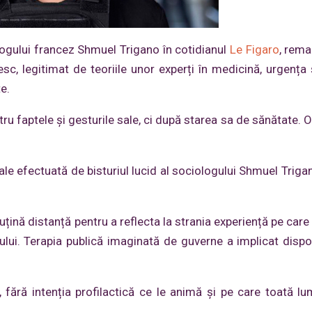
logului francez Shmuel Trigano în cotidianul
Le Figaro
, rem
sc, legitimat de teoriile unor experți în medicină, urgența
e.
u faptele și gesturile sale, ci după starea sa de sănătate. O
ale efectuată de bisturiul lucid al sociologului Shmuel Triga
țină distanță pentru a reflecta la strania experiență pe care 
lui. Terapia publică imaginată de guverne a implicat dispo
, fără intenția profilactică ce le animă și pe care toată l