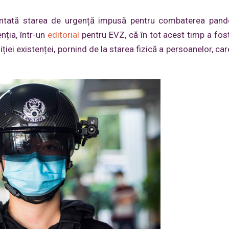
entată starea de urgență impusă pentru combaterea pand
nția, într-un
editorial
pentru EVZ, că în tot acest timp a fost 
ției existenței, pornind de la starea fizică a persoanelor, ca