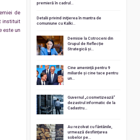
premieră în cadrul…
emiei de
Detalii privind iniţierea în mantra de
instituit
comuniune cu Kalki…
re este un
Demisie la Cotroceni din
Grupul de Reflecție
Strategică și…
Cine amenință pentru 9
miliarde și cine tace pentru
un…
Guvernul „cosmetizează”
dezastrul informatic de la
Cadastru…
Au rezolvat cu fântânile,
urmează desființarea
sobelor pe…