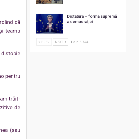
Dictatura – forma supremă
arcând că
a democrației
 și teama
PREV
NEXT
1 din 3.744
 distopie
no pentru
am trăit-
zitive de
umea (sau