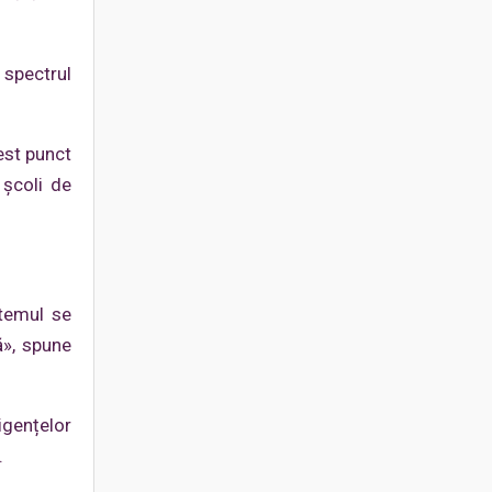
 spectrul
est punct
 școli de
stemul se
ă», spune
igențelor
.