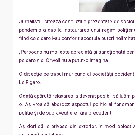
Jurnalistul citează concluziile prezentate de socio
pandemia a dus la instaurarea unui regim polițiene
fiind cele care i-au conferit acestuia puteri nelimitat
„Persoana nu mai este apreciată și sancționată pentr
pe care nici Orwell nu a putut-o imagina.
O disecție pe trupul muribund al societății occident
Le Figaro.
Odată apărută relaxarea, a devenit posibil să luăm pu
o. Aș vrea să abordez aspectul politic al fenomenu
poliție și de supraveghere fără precedent.
Aș dori să le privesc din exterior, în mod obiectiv
aproape) o înțelege.