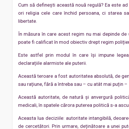
Cum să definești această nouă regulă? Ea este ad 
ori religia cele care închid persoana, ci starea 
libertate.
În măsura în care acest regim nu mai depinde de un 
poate fi calificat în mod obiectiv drept regim poliți
Este astfel prin modul în care își impune legea,
declarațiile alarmiste ale puterii.
Această teroare a fost autoritatea absolută, de gen
sau rațiune, fără a întreba sau – cu atât mai puțin – 
Această autoritate, de natură și anvergură politică
medicali, în spatele cărora puterea politică s-a ascu
Aceasta lua deciziile: autoritate intangibilă, deoa
de cercetători. Prin urmare, deținătoare a unei puter