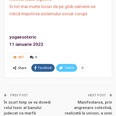
În tot mai multe locuri de pe glob oamenii se
ridică împotriva sistemului social corupt
yogaesoteric
11 ianuarie 2022
867
0
Share
Facebook
Twitter
PREV POST
NEXT POST
În scurt timp se va dovedi
Manifestarea, prin
rolul toxic al banului
angrenare colectivă,
judecat ca marfă
realizată la unison, a unei