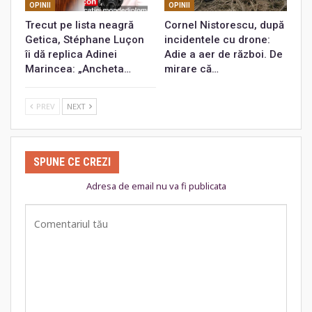
OPINII
OPINII
Trecut pe lista neagră
Cornel Nistorescu, după
Getica, Stéphane Luçon
incidentele cu drone:
îi dă replica Adinei
Adie a aer de război. De
Marincea: „Ancheta…
mirare că…
PREV
NEXT
SPUNE CE CREZI
Adresa de email nu va fi publicata