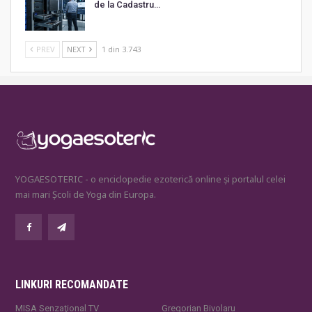
de la Cadastru…
PREV
NEXT
1 din 3.743
YOGAESOTERIC - o enciclopedie ezoterică online și portalul celei
mai mari Școli de Yoga din Europa.
LINKURI RECOMANDATE
MISA Senzaţional TV
Gregorian Bivolaru