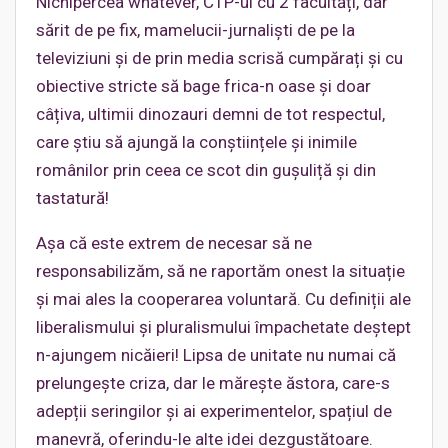
Nichipercea whatever, CTP-ul cu 2 facultăți, dar
sărit de pe fix, mamelucii-jurnaliști de pe la
televiziuni și de prin media scrisă cumpărați și cu
obiective stricte să bage frica-n oase și doar
câțiva, ultimii dinozauri demni de tot respectul,
care știu să ajungă la conștiințele și inimile
românilor prin ceea ce scot din gușuliță și din
tastatură!
Așa că este extrem de necesar să ne
responsabilizăm, să ne raportăm onest la situație
și mai ales la cooperarea voluntară. Cu definiții ale
liberalismului și pluralismului împachetate deștept
n-ajungem nicăieri! Lipsa de unitate nu numai că
prelungește criza, dar le mărește ăstora, care-s
adepții seringilor și ai experimentelor, spațiul de
manevră, oferindu-le alte idei dezgustătoare.