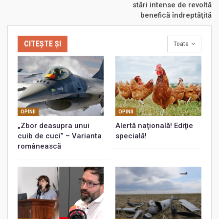
stări intense de revoltă
benefică îndreptăţită
CITEȘTE ȘI
Toate
OPINII
OPINII
„Zbor deasupra unui
Alertă naţională! Ediţie
cuib de cuci” – Varianta
specială!
românească