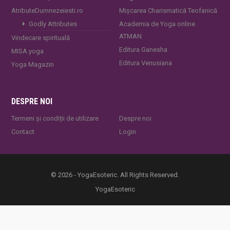
AtributeDumnezeiesti.ro
Mișcarea Charismatică Teofanică
Godly Attributes
Academia de Yoga online
ATMAN
Vindecare spirituală
Editura Ganesha
MISA.yoga
Editura Venusiana
Yoga Magazin
DESPRE NOI
Termeni și condiții de utilizare
Despre noi
Contact
Login
© 2026 - YogaEsoteric. All Rights Reserved.
YogaEsoteric