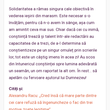
Solidaritatea a rămas singura cale obiectivă în
vederea ieșirii din marasm. Este necesar s-o
învățăm, pentru că n-o avem în sânge, așa cum
am amintit ceva mai sus. Chiar dacă cei cu inimă,
conștiință trează și talent într-ale redactării au
capacitatea de a trezi, de a-l determina să
conștientizeze pe un singur omuleț prin scrierile
lor, tot este un câștig imens în acea zi! Au scos
din întunericul conștiinței spre lumina adevărată
un seamăn, un om raportat la alt om. În rest… să
apelăm cu fervoare ajutorul lui Dumnezeu!
Citiți și:
Alexandru Racu: „Cred însă că mare parte dintre
cei care refuză să îngenuncheze o fac din trei
motive, toate legitime”