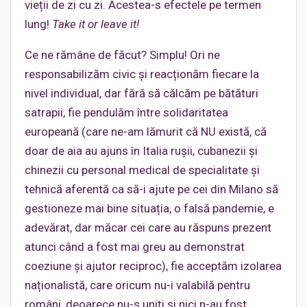
vieții de zi cu zi. Acestea-s efectele pe termen
lung!
Take it or leave it!
Ce ne rămâne de făcut? Simplu! Ori ne
responsabilizăm civic și reacționăm fiecare la
nivel individual, dar fără să călcăm pe bătături
satrapii, fie pendulăm între solidaritatea
europeană (care ne-am lămurit că NU există, că
doar de aia au ajuns în Italia rușii, cubanezii și
chinezii cu personal medical de specialitate și
tehnică aferentă ca să-i ajute pe cei din Milano să
gestioneze mai bine situația, o falsă pandemie, e
adevărat, dar măcar cei care au răspuns prezent
atunci când a fost mai greu au demonstrat
coeziune și ajutor reciproc), fie acceptăm izolarea
naționalistă, care oricum nu-i valabilă pentru
români, deoarece nu-s uniți și nici n-au fost