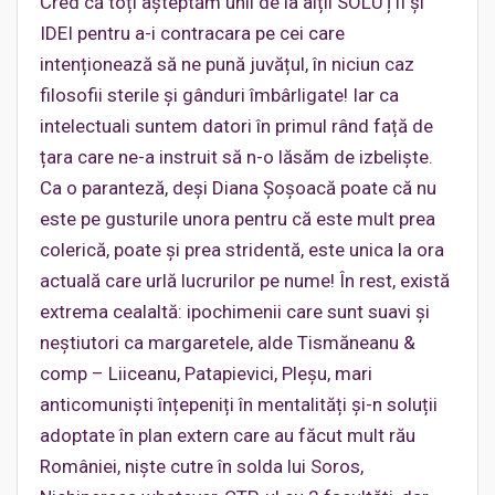
Cred că toți așteptăm unii de la alții SOLUȚII și
IDEI pentru a-i contracara pe cei care
intenționează să ne pună juvățul, în niciun caz
filosofii sterile și gânduri îmbârligate! Iar ca
intelectuali suntem datori în primul rând față de
țara care ne-a instruit să n-o lăsăm de izbeliște.
Ca o paranteză, deși Diana Șoșoacă poate că nu
este pe gusturile unora pentru că este mult prea
colerică, poate și prea stridentă, este unica la ora
actuală care urlă lucrurilor pe nume! În rest, există
extrema cealaltă: ipochimenii care sunt suavi și
neștiutori ca margaretele, alde Tismăneanu &
comp – Liiceanu, Patapievici, Pleșu, mari
anticomuniști înțepeniți în mentalități și-n soluții
adoptate în plan extern care au făcut mult rău
României, niște cutre în solda lui Soros,