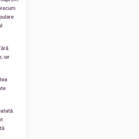
 precum
pulare
ul
fără
; iar
atea
ate
datată.
nt
tă