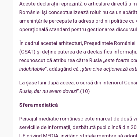
Aceste declarații reprezintă o articulare directă a m
României își conceptualizează rolul: nu ca un apărător
amenințările percepute la adresa ordinii politice cu
operațională standard pentru gestionarea discursulu
În cadrul acestei arhitecturi, Președintele României
(CSAT) și deține puterea de a declasifica informați
recunoscut că atribuirea către Rusia „
este foarte co
indubitabile
”, adăugând că „
știm cine acționează astfe
La șase luni după aceea, o sursă din interiorul Consi
Rusia, dar nu avem dovezi
”.(10)
Sfera mediatică
Peisajul mediatic românesc este marcat de două vulne
serviciile de informații, dezbătută public încă din 
UE privind MEDIA, invitând statele membre să adopte 