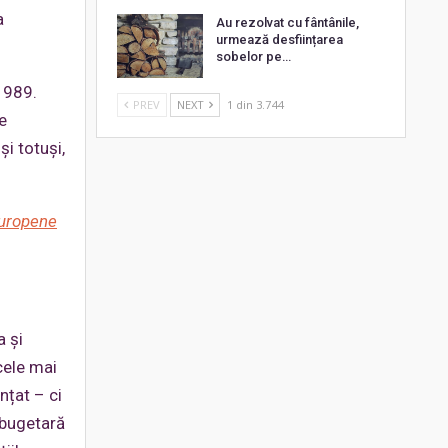
a
Au rezolvat cu fântânile,
urmează desființarea
sobelor pe…
1989.
PREV
NEXT
1 din 3.744
e
și totuși,
 Europene
a și
cele mai
nțat – ci
 bugetară