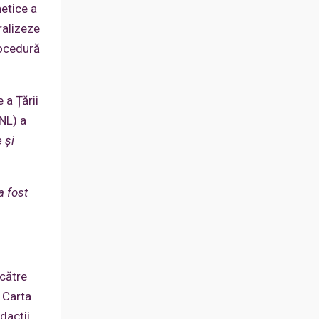
netice a
ralizeze
rocedură
 a Țării
NL) a
 și
a fost
 către
 Carta
dacții.