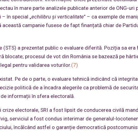
flectau în mare parte analizele publicate anterior de ONG-uri
– în special „
echilibru și verticalitate
” – ca exemple de mani
 că această campanie fusese de fapt finanțată chiar de Partid
e (STS) a prezentat public o evaluare diferită. Poziția sa era 
ră blocate; procesul de vot din România se bazează pe hârtie
legal pentru validarea voturilor.
(7)
existat. Pe de o parte, o evaluare tehnică indicând că integrit
cizie politică de a încadra alegerile ca problemă de securit
de informații în sfera electorală.
 crize electorale, SRI a fost lipsit de conducerea civilă man
lvig, serviciul a fost condus interimar de generalul-locotene
viciului, încălcând astfel o garanție democratică postcomunis