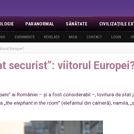
OLOGIE
PARANORMAL
SĂNĂTATE
CIVILIZAŢIILE 
NOI
EVENIMENTE
REVELAŢII
MISA
CONTACT
LOGIN
O
itorul Europei?
 securist”: viitorul Europei
peni” ai României – și a fost considerabil –, lovitura de stat 
a „
the elephant in the room
” (elefantul din cameră), namila, „