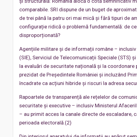
și structurală: România alocă o cotă semnificativ m
comparabile. SRI dispune de un buget de aproximativ
de trei până la patru ori mai mică și fără tipuri d
configurație ridică o problemă fundamentală: de ce 
disproporționată?
Agențiile militare și de informații române – inclusiv
(SIE), Serviciul de Telecomunicații Speciale (STS) și
la evaluări de securitate națională și la coordonar
prezidat de Președintele României și incluzând Prim
încadrate ca acțiuni hibride și riscuri la adresa secur
Rapoartele de transparență ale rețelelor de comunic
securitate și executive – inclusiv Ministerul Afaceri
– au primit acces la canale directe de escaladare, c
perioada electorală.(2)
Din interiorul aparatului de informații au apărut se