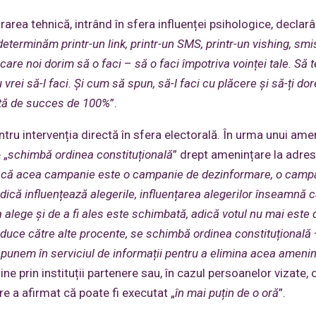
rea tehnică, intrând în sfera influenței psihologice, declar
determinăm printr-un link, printr-un SMS, printr-un vishing, smi
e care noi dorim să o faci
–
să o faci împotriva voinței tale. Să t
ei să-l faci. Și cum să spun, să-l faci cu plăcere și să-ți dor
ată de succes de 100%
”.
pentru intervenția directă în sfera electorală. În urma unui a
 „
schimbă ordinea constituțională
” drept amenințare la adre
că acea campanie este o campanie de dezinformare, o camp
dică influențează alegerile, influențarea alegerilor îns
eamnă că
 a alege și de a fi ales este schimbată, adică votul nu mai este 
onduce către alte procente, se schimbă ordinea constituțională
ispunem în serviciul de informații pentru a elimina acea amenin
e prin instituții partenere sau, în cazul persoanelor vizate, 
e a afirmat că poate fi executat „
în mai puțin de o oră
”.