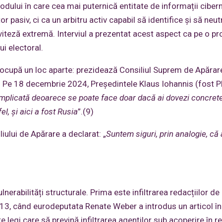
odului în care cea mai puternică entitate de informații ciber
 pasiv, ci ca un arbitru activ capabil să identifice și să neut
 viteză extremă. Interviul a prezentat acest aspect ca pe o p
i electoral.
 ocupă un loc aparte: prezidează Consiliul Suprem de Apărare
i. Pe 18 decembrie 2024, Președintele Klaus Iohannis (fost P
mplicată deoarece se poate face doar dacă ai dovezi concrete
l, și aici a fost Rusia
”.(9)
liului de Apărare a declarat: „
Suntem siguri, prin analogie, că 
rabilități structurale. Prima este infiltrarea redacțiilor de
2013, când eurodeputata Renate Weber a introdus un articol în
legi care să prevină infiltrarea agenților sub acoperire în re