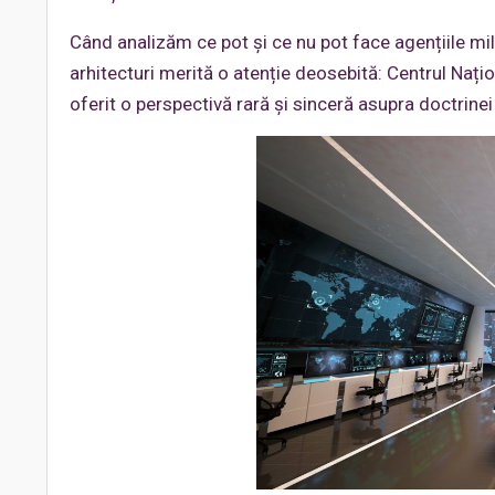
Când analizăm ce pot și ce nu pot face agențiile mili
arhitecturi merită o atenție deosebită: Centrul Națio
oferit o perspectivă rară și sinceră asupra doctrinei