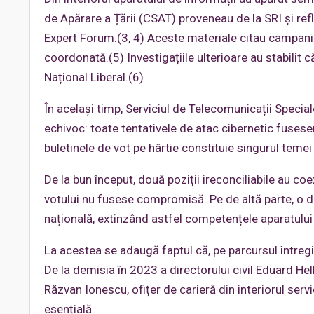
de Apărare a Țării (CSAT) proveneau de la SRI și re
Expert Forum.(3, 4) Aceste materiale citau campanii 
coordonată.(5) Investigațiile ulterioare au stabilit
Național Liberal.(6)
În același timp, Serviciul de Telecomunicații Special
echivoc: toate tentativele de atac cibernetic fusese
buletinele de vot pe hârtie constituie singurul temei 
De la bun început, două poziții ireconciliabile au co
votului nu fusese compromisă. Pe de altă parte, o de
națională, extinzând astfel competențele aparatului 
La acestea se adaugă faptul că, pe parcursul întregii
De la demisia în 2023 a directorului civil Eduard Hel
Răzvan Ionescu, ofițer de carieră din interiorul ser
esențială.