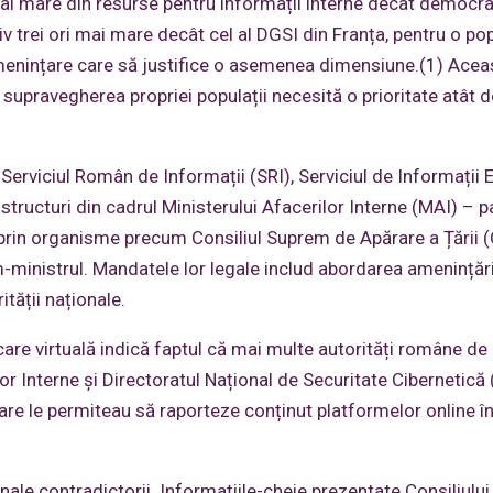
ai mare din resurse pentru informații interne decât democraț
 trei ori mai mare decât cel al DGSI din Franța, pentru o pop
e amenințare care să justifice o asemenea dimensiune.(1) Acea
supravegherea propriei populații necesită o prioritate atât d
 Serviciul Român de Informații (SRI), Serviciul de Informații 
 structuri din cadrul Ministerului Afacerilor Interne (MAI) – p
e prin organisme precum Consiliul Suprem de Apărare a Țării 
-ministrul. Mandatele lor legale includ abordarea amenințări
ității naționale.
are virtuală indică faptul că mai multe autorități române de
lor Interne și Directoratul Național de Securitate Cibernetic
are le permiteau să raporteze conținut platformelor online î
mnale contradictorii. Informațiile-cheie prezentate Consiliul