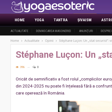
HOME
YOGA
TANTRA
ŞIVAISM
ASTR
ACTUALITATE
DEMASCAREA MASONERIEI
ANUNŢURI
DESPRE 
Home
Actualitate
Opinii
Stéphane Luçon: Un „stat securist”: vi
Stéphane Luçon: Un „stat
396
0
Oricât de semnificativ a fost rolul „complicilor euro
din 2024-2025 nu poate fi înțeleasă fără a confrunt
care operează în România.