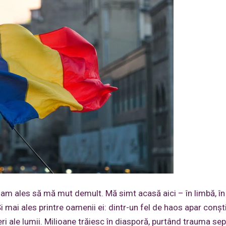
 am ales să mă mut demult. Mă simt acasă aici – în limbă, în
. Și mai ales printre oamenii ei: dintr-un fel de haos apar conșt
eri ale lumii. Milioane trăiesc în diasporă, purtând trauma sep