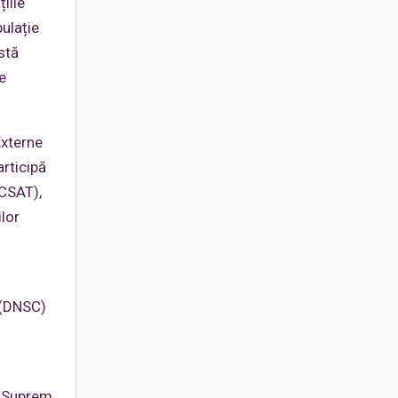
iile
ulație
stă
e
Externe
articipă
(CSAT),
lor
ă (DNSC)
n
ui Suprem