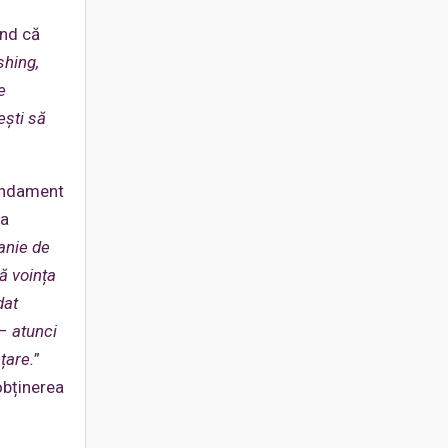
ând că
shing,
e
ești să
mendament
sa
anie de
 voința
dat
–
atunci
țare.
”
obținerea