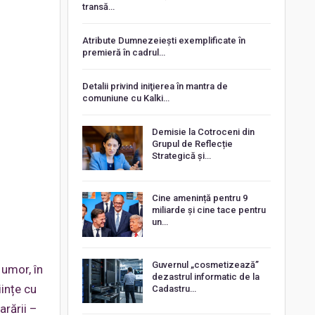
transă…
Atribute Dumnezeiești exemplificate în
premieră în cadrul…
Detalii privind iniţierea în mantra de
comuniune cu Kalki…
Demisie la Cotroceni din
Grupul de Reflecție
Strategică și…
Cine amenință pentru 9
miliarde și cine tace pentru
un…
Guvernul „cosmetizează”
 umor, în
dezastrul informatic de la
iințe cu
Cadastru…
arării –