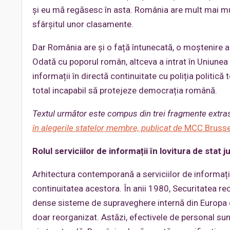
și eu mă regăsesc în asta. România are mult mai mul
sfârșitul unor clasamente.
Dar România are și o față întunecată, o moștenire a
Odată cu poporul român, altceva a intrat în Uniunea E
informații în directă continuitate cu poliția politică
total incapabil să protejeze democrația română.
Textul următor este compus din trei fragmente extra
în alegerile statelor membre, publicat de
MCC Brusse
Rolul serviciilor de informații în lovitura de stat j
Arhitectura contemporană a serviciilor de informați
continuitatea acestora. În anii 1980, Securitatea re
dense sisteme de supraveghere internă din Europa de
doar reorganizat. Astăzi, efectivele de personal su