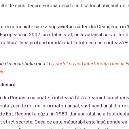
te de spus despre Europa decât îi indică locul obișnuit de l
 erei comuniste care a supraviețuit căderii lui Ceaușescu în 
uropeană în 2007: un stat în stat, un leviatan al serviciilor d
 totalitară, încă profund înrădăcinat în tot ceea ce contează – 
se din contribuția mea la
raportul privind interferența Uniunii
ls
.
udiciară
i din România nu poate fi înțeleasă fără a reaminti amploare
cruta zeci de mii de informatori anual, susținând unul dintre 
 Est. Regimul a căzut în 1989, dar aparatul nu a fost desfii
nt strict secrete. Ceea ce este măsurabil este însă ponderea