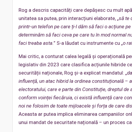
Rog a descris capacități care depășesc cu mult apăra
unitatea sa putea, prin interacțiuni elaborate, „
să te 
printr-un telefon pe care ți-l dăm să faci o acțiune p
determinăm să faci ceva pe care tu în mod normal nu vr
faci treaba asta.
” S-a lăudat cu instrumente cu „
o r
Mai critic, a conturat calea legală și operațională 
legislativ din 2023 care clasifica acțiunile hibride ce
securității naționale, Rog și-a explicat mandatul: „
da
influență, un atac hibrid la ordinea constituțională
–
a
electoratului, care e parte din Constituție, dreptul de
conform voinței fiecăruia, ci există influență care c
noi ne folosim de toate mijloacele și forța de care d
Aceasta ar putea implica eliminarea campaniilor onlin
unui mandat de securitate națională – un proces car