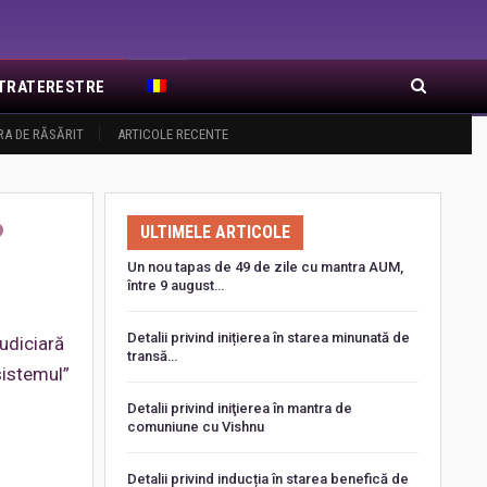
EXTRATERESTRE
RA DE RĂSĂRIT
ARTICOLE RECENTE
?
ULTIMELE ARTICOLE
Un nou tapas de 49 de zile cu mantra AUM,
între 9 august…
Detalii privind inițierea în starea minunată de
judiciară
transă…
sistemul”
Detalii privind iniţierea în mantra de
comuniune cu Vishnu
Detalii privind inducția în starea benefică de