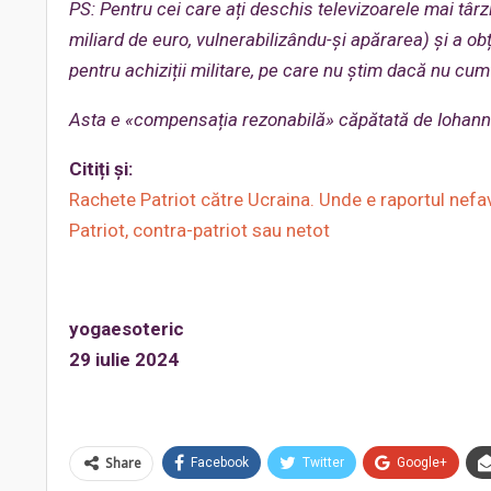
PS: Pentru cei care ați deschis televizoarele mai târ
miliard de euro, vulnerabilizându-și apărarea) și a o
pentru achiziții militare, pe care nu știm dacă nu 
Asta e «compensația rezonabilă» căpătată de Iohann
Citiți și:
Rachete Patriot către Ucraina. Unde e raportul nefa
Patriot, contra-patriot sau netot
yogaesoteric
29 iulie 2024
Share
Facebook
Twitter
Google+