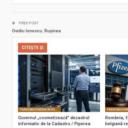
PREV POST
Ovidiu Ionescu: Rușinea
CITEȘTE ȘI
FRANCMASONERIA ÎN ROMÂNIA
Guvernul „cosmetizează” dezastrul
România, fă
informatic de la Cadastru / Piperea:
belgiană r