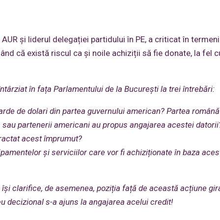
R și liderul delegației partidului în PE, a criticat în termeni
d că există riscul ca și noile achiziții să fie donate, la fel 
rziat în fața Parlamentului de la București la trei întrebări:
arde de dolari din partea guvernului american? Partea română
 sau partenerii americani au propus angajarea acestei datorii
ntractat acest împrumut?
ipamentelor și serviciilor care vor fi achiziționate în baza aces
își clarifice, de asemenea, poziția față de această acțiune gir
eu decizional s-a ajuns la angajarea acelui credit!