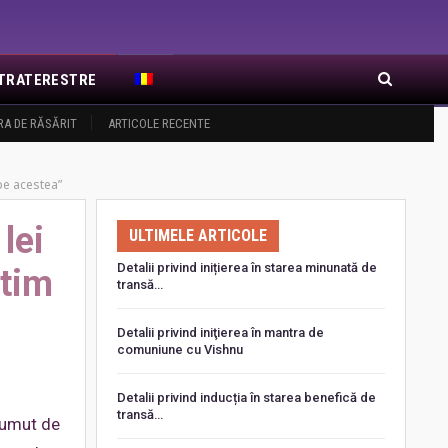
EXTRATERESTRE
RA DE RĂSĂRIT
ARTICOLE RECENTE
pe acestea”
lei
ULTIMELE ARTICOLE
Detalii privind inițierea în starea minunată de
știm
transă…
Detalii privind iniţierea în mantra de
comuniune cu Vishnu
Detalii privind inducția în starea benefică de
transă…
rumut de