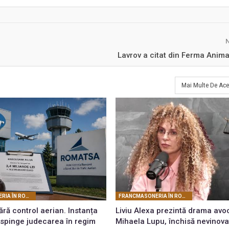
Lavrov a citat din Ferma Anima
Mai Multe De Ace
FRANCMASONERIA ÎN ROMÂNIA
FRANCMASONERIA ÎN ROMÂNIA
ră control aerian. Instanța
Liviu Alexa prezintă drama avo
espinge judecarea în regim
Mihaela Lupu, închisă nevinova