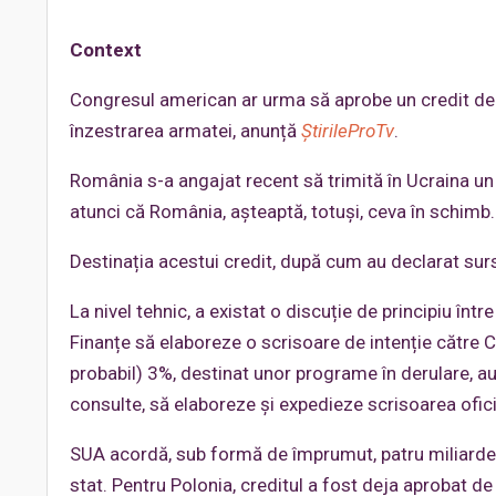
Context
Congresul american ar urma să aprobe un credit de 
înzestrarea armatei, anunță
ȘtirileProTv
.
România s-a angajat recent să trimită în Ucraina un
atunci că România, așteaptă, totuși, ceva în schimb.
Destinația acestui credit, după cum au declarat sur
La nivel tehnic, a existat o discuție de principiu înt
Finanțe să elaboreze o scrisoare de intenție către 
probabil) 3%, destinat unor programe în derulare, au
consulte, să elaboreze și expedieze scrisoarea ofici
SUA acordă, sub formă de împrumut, patru miliarde d
stat. Pentru Polonia, creditul a fost deja aprobat 