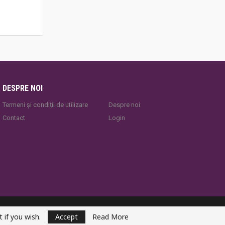
DESPRE NOI
Termeni și condiții de utilizare
Despre noi
Contact
Login
YogaEsoteric
 if you wish.
Accept
Read More