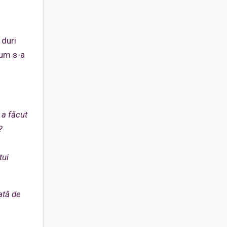
 duri
cum s-a
 a făcut
?
tui
ată de