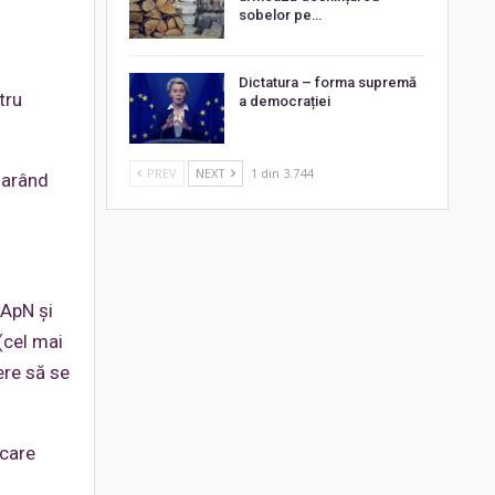
sobelor pe…
Dictatura – forma supremă
tru
a democrației
PREV
NEXT
1 din 3.744
larând
MApN și
(cel mai
ere să se
ecare