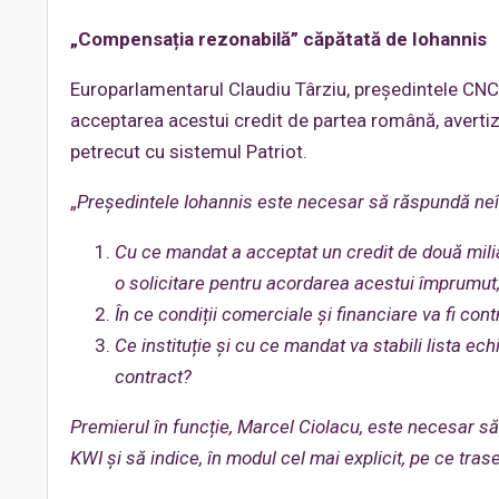
„Compensația rezonabilă” căpătată de Iohannis
Europarlamentarul Claudiu Târziu, președintele CNC AU
acceptarea acestui credit de partea română, avertizân
petrecut cu sistemul Patriot.
„
Președintele Iohannis este necesar să răspundă neîntâ
Cu ce mandat a acceptat un credit de două mili
o solicitare pentru acordarea acestui împrumut,
În ce condiții comerciale și financiare va fi co
Ce instituție și cu ce mandat va stabili lista ech
contract?
Premierul în funcție, Marcel Ciolacu, este necesar să 
KWI și să indice, în modul cel mai explicit, pe ce tras