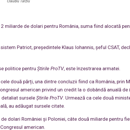
Claudiu Târziu
2 miliarde de dolari pentru România, suma fiind alocată pen
 sistem Patriot, președintele Klaus Iohannis, șeful CSAT, dec
se politice pentru
Știrile ProTV
, este înzestrarea armatei.
re cele două părți, una dintre concluzii fiind ca România, prin 
Congresul american privind un credit la o dobândă anuală de 
 detaliat sursele
Știrile ProTV
. Urmează ca cele două minist
ală, au adăugat sursele citate.
e dolari României și Poloniei, câte două miliarde pentru fi
de Congresul american.