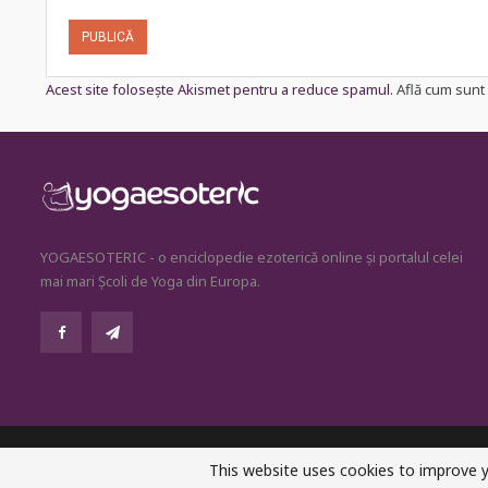
Acest site folosește Akismet pentru a reduce spamul.
Află cum sunt 
YOGAESOTERIC - o enciclopedie ezoterică online și portalul celei
mai mari Școli de Yoga din Europa.
© 2026 - YogaEsoteric. All Rights Reserved.
This website uses cookies to improve y