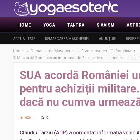
HOME
YOGA
TANTRA
ŞIVAISM
ASTR
ACTUALITATE
DEMASCAREA MASONERIEI
ANUNŢURI
DESPRE 
Home
Demascarea Masoneriei
Francmasoneria în România
SUA acordă României un împrumut de 2 miliarde de lei pentru achiziții 
SUA acordă României un
pentru achiziții militar
dacă nu cumva urmează 
626
0
Claudiu Târziu (AUR) a comentat informația vehicul