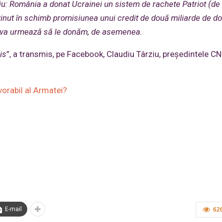
ziu: România a donat Ucrainei un sistem de rachete Patriot (de
bținut în schimb promisiunea unui credit de două miliarde de do
cumva urmează să le donăm, de asemenea.
is
”, a transmis, pe Facebook, Claudiu Târziu, președintele C
vorabil al Armatei?
E-mail
62