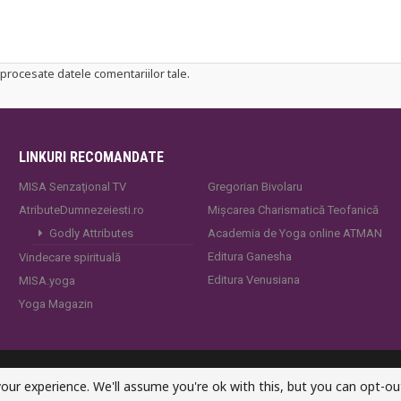
procesate datele comentariilor tale
.
LINKURI RECOMANDATE
MISA Senzaţional TV
Gregorian Bivolaru
AtributeDumnezeiesti.ro
Mișcarea Charismatică Teofanică
Godly Attributes
Academia de Yoga online ATMAN
Editura Ganesha
Vindecare spirituală
Editura Venusiana
MISA.yoga
Yoga Magazin
our experience. We'll assume you're ok with this, but you can opt-out