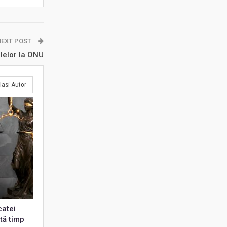
NEXT POST
lelor la ONU
lasi Autor
catei
tă timp