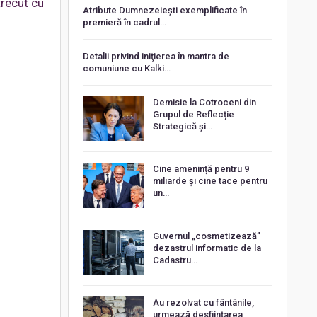
trecut cu
Atribute Dumnezeiești exemplificate în
premieră în cadrul…
Detalii privind iniţierea în mantra de
comuniune cu Kalki…
Demisie la Cotroceni din
Grupul de Reflecție
Strategică și…
Cine amenință pentru 9
miliarde și cine tace pentru
un…
Guvernul „cosmetizează”
dezastrul informatic de la
Cadastru…
Au rezolvat cu fântânile,
urmează desființarea