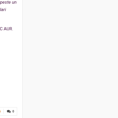
 peste un
lari
NC AUR.
6
0