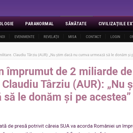
OLOGIE
PARANORMAL
SĂNĂTATE
CIVILIZAŢIILE 
NOI
EVENIMENTE
REVELAŢII
MISA
CONTACT
LOGIN
O
militare. Claudiu Târziu (AUR): „Nu știm dacă nu cumva urmează să le donăm și 
 împrumut de 2 miliarde de 
e. Claudiu Târziu (AUR): „Nu 
să le donăm și pe acestea”
ată de presă potrivit căreia SUA va acorda României un împ