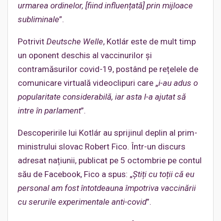
urmarea ordinelor, [fiind influențată] prin mijloace
subliminale
”.
Potrivit
Deutsche Welle
, Kotlár este de mult timp
un oponent deschis al vaccinurilor și
contramăsurilor covid-19, postând pe rețelele de
comunicare virtuală videoclipuri care „
i-au adus o
popularitate considerabilă, iar asta l-a ajutat să
intre în parlament
”.
Descoperirile lui Kotlár au sprijinul deplin al prim-
ministrului slovac Robert Fico. Într-un discurs
adresat națiunii, publicat pe 5 octombrie pe contul
său de Facebook, Fico a spus: „
Știți cu toții că eu
personal am fost întotdeauna împotriva vaccinării
cu serurile experimentale anti-covid
”.