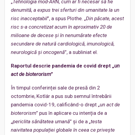
„
Tehnologia mod-ARN, cum ar fi necesar să fie
denumită, a expus trei sferturi din umanitate la un
risc inacceptabil
”, a spus Plothe. „
Din păcate, acest
risc s-a concretizat acum în aproximativ 20 de
milioane de decese și în nenumărate efecte
secundare de natură cardiologică, imunologică,
neurologică și oncogenă
”, a subliniat el.
Raportul descrie pandemia de covid drept „
un
act de bioterorism
”
În timpul conferinței sale de presă din 2
octombrie, Kotlár a pus sub semnul întrebării
pandemia covid-19, calificând-o drept „
un act de
bioterorism
” pus în aplicare cu intenția de a
„
periclita sănătatea umană
” și de a „
testa
naivitatea populației globale în ceea ce privește