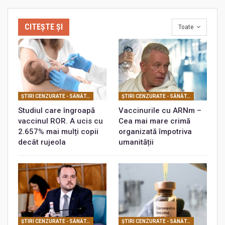
CITEȘTE ȘI
Toate
ŞTIRI CENZURATE - SĂNĂTATE
ŞTIRI CENZURATE - SĂNĂTATE
Studiul care îngroapă
Vaccinurile cu ARNm –
vaccinul ROR. A ucis cu
Cea mai mare crimă
2.657% mai mulți copii
organizată împotriva
decât rujeola
umanității
ŞTIRI CENZURATE - SĂNĂTATE
ŞTIRI CENZURATE - SĂNĂTATE