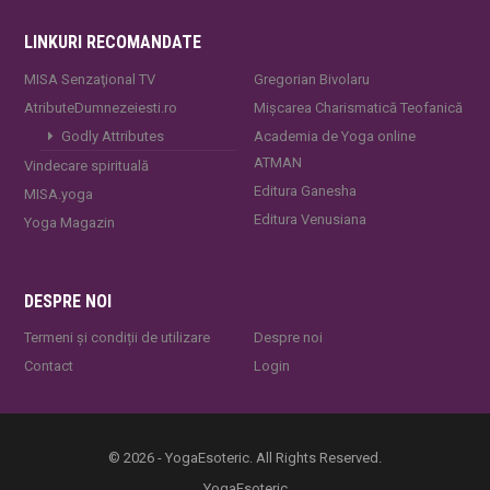
LINKURI RECOMANDATE
MISA Senzaţional TV
Gregorian Bivolaru
AtributeDumnezeiesti.ro
Mișcarea Charismatică Teofanică
Godly Attributes
Academia de Yoga online
ATMAN
Vindecare spirituală
Editura Ganesha
MISA.yoga
Editura Venusiana
Yoga Magazin
DESPRE NOI
Termeni și condiții de utilizare
Despre noi
Contact
Login
© 2026 - YogaEsoteric. All Rights Reserved.
YogaEsoteric