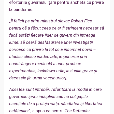
eforturile guvernului țării pentru ancheta cu privire
la pandemie.
„
Îl felicit pe prim-ministrul slovac Robert Fico
pentru că a făcut ceea ce ar fi stringent necesar să
facă astăzi fiecare lider de guvern din întreaga
lume: să ceară desfășurarea unei investigații
serioase cu privire la tot ce a însemnat covid –
studiile clinice inadecvate, impunerea prin
constrângere medicală a unor produse
experimentale, lockdown-urile, leziunile grave și
decesele [în urma vaccinurilor].
Acestea sunt întrebări referitoare la modul în care
guvernele și-au îndeplinit sau nu obligațiile
esențiale de a proteja viața, sănătatea și libertatea
cetățenilor
”, a spus ea pentru
The Defender
.