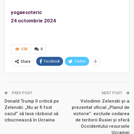
yogaesoteric
24 octombrie 2024
538
0
Share
Facebook
Twitter
PREV POST
NEXT POST
Donald Trump îl critică pe
Volodimir Zelenski şi-a
Zelenski: „Nu ar fi fost
prezentat oficial „Planul de
cazul” să lase războiul să
victorie”: exclude cedarea
izbucnească în Ucraina
de teritorii Rusiei și oferă
Occidentului resursele
Ucrainei