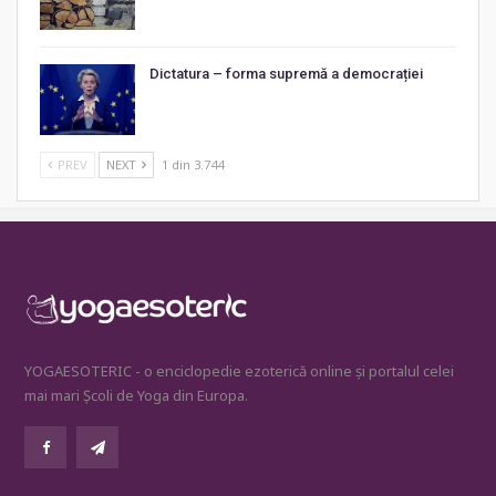
Dictatura – forma supremă a democrației
PREV
NEXT
1 din 3.744
YOGAESOTERIC - o enciclopedie ezoterică online și portalul celei
mai mari Școli de Yoga din Europa.