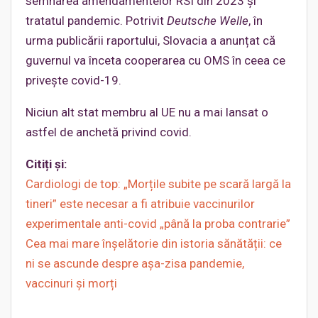
semnarea amendamentelor RSI din 2023 și
tratatul pandemic. Potrivit
Deutsche Welle
, în
urma publicării raportului, Slovacia a anunțat că
guvernul va înceta cooperarea cu OMS în ceea ce
privește covid-19.
Niciun alt stat membru al UE nu a mai lansat o
astfel de anchetă privind covid.
Citiți și:
Cardiologi de top: „Morțile subite pe scară largă la
tineri” este necesar a fi atribuie vaccinurilor
experimentale anti-covid „până la proba contrarie”
Cea mai mare înșelătorie din istoria sănătății: ce
ni se ascunde despre așa-zisa pandemie,
vaccinuri și morți