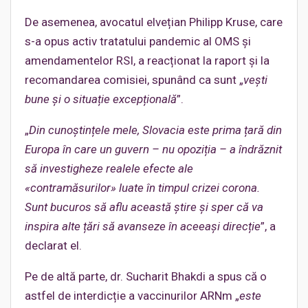
De asemenea, avocatul elvețian Philipp Kruse, care
s-a opus activ tratatului pandemic al OMS și
amendamentelor RSI, a reacționat la raport și la
recomandarea comisiei, spunând ca sunt „
vești
bune și o situație excepțională
”.
„
Din cunoștințele mele, Slovacia este prima țară din
Europa în care un guvern – nu opoziția – a îndrăznit
să investigheze realele efecte ale
«contramăsurilor» luate în timpul crizei corona.
Sunt bucuros să aflu această știre și sper că va
inspira alte țări să avanseze în aceeași direcție
”, a
declarat el.
Pe de altă parte, dr. Sucharit Bhakdi a spus că o
astfel de interdicție a vaccinurilor ARNm „
este