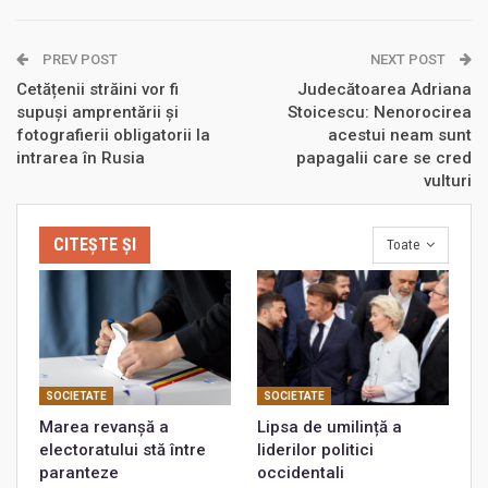
PREV POST
NEXT POST
Cetățenii străini vor fi
Judecătoarea Adriana
supuși amprentării și
Stoicescu: Nenorocirea
fotografierii obligatorii la
acestui neam sunt
intrarea în Rusia
papagalii care se cred
vulturi
CITEȘTE ȘI
Toate
SOCIETATE
SOCIETATE
Marea revanșă a
Lipsa de umilință a
electoratului stă între
liderilor politici
paranteze
occidentali