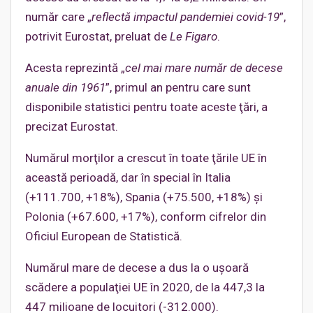
număr care „
reflectă impactul pandemiei covid-19
”,
potrivit Eurostat, preluat de
Le Figaro
.
Acesta reprezintă „
cel mai mare număr de decese
anuale din 1961
”, primul an pentru care sunt
disponibile statistici pentru toate aceste ţări, a
precizat Eurostat.
Numărul morţilor a crescut în toate ţările UE în
această perioadă, dar în special în Italia
(+111.700, +18%), Spania (+75.500, +18%) şi
Polonia (+67.600, +17%), conform cifrelor din
Oficiul European de Statistică.
Numărul mare de decese a dus la o uşoară
scădere a populaţiei UE în 2020, de la 447,3 la
447 milioane de locuitori (-312.000).