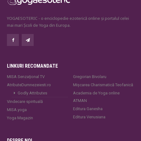
YOGAESOTERIC - o enciclopedie ezoterică online și portalul celei
mai mari Școli de Yoga din Europa.
LINKURI RECOMANDATE
MISA Senzaţional TV
Gregorian Bivolaru
AtributeDumnezeiesti.ro
Mișcarea Charismatică Teofanică
Godly Attributes
Academia de Yoga online
ATMAN
Vindecare spirituală
Editura Ganesha
MISA.yoga
Editura Venusiana
Yoga Magazin
DESPRE NOI