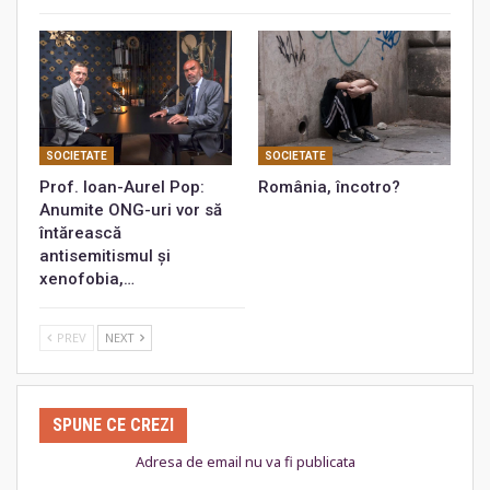
SOCIETATE
SOCIETATE
Prof. Ioan-Aurel Pop:
România, încotro?
Anumite ONG-uri vor să
întărească
antisemitismul și
xenofobia,…
PREV
NEXT
SPUNE CE CREZI
Adresa de email nu va fi publicata