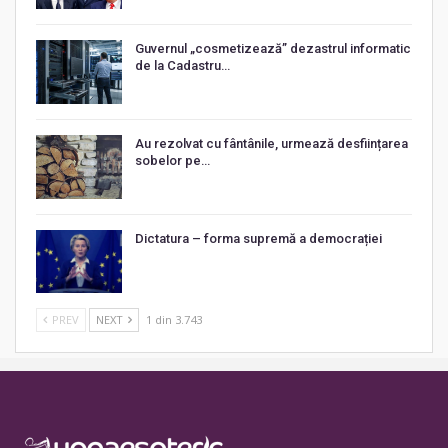
Guvernul „cosmetizează” dezastrul informatic
de la Cadastru…
Au rezolvat cu fântânile, urmează desființarea
sobelor pe…
Dictatura – forma supremă a democrației
PREV
NEXT
1 din 3.743