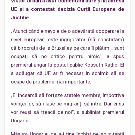
Viktor Orban a avut comentarii dure şi la adresa
UE şi a contestat decizia Curții Europene de
Justiție
„Atunci când e nevoie de o adevărată cooperare la
nivel european, este îngrijorător (să constatăm)
că birocraţii de la Bruxelles pe care îl plătim… sunt
ocupaţi să ne critice pentru nimic”, a spus
premierul ungar la postul public Kossuth Radio. El
a adăugat că UE ar fi necesar în schimb să se
ocupe de probleme mai importante.
„Ei încearcă să forţeze statele membre, împotriva
voinţei lor, să-i lase pe migranţi să intre. Dar ei nu
vor reuşi să treacă de noi”, a subliniat premierul
Ungariei.
Măsura Ungariei de a-i ţine închişi pe solicitanţii