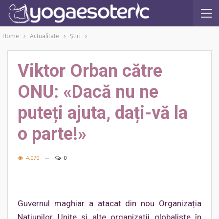
Home
Actualitate
Ştiri
Viktor Orban către
ONU: «Dacă nu ne
puteți ajuta, dați-vă la
o parte!»
4.070
0
Guvernul maghiar a atacat din nou Organizația
Națiunilor Unite și alte organizații globaliste în