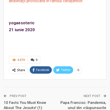
anxietății provocate în rândul cetățenilor
yogaesoteric
21 iunie 2020
4.070
0
Share
Facebook
Twitter
PREV POST
NEXT POST
10 Facts You Must Know
Papa Francisc: Pandemia,
About The Jesuits! (1)
unul din «răspunsurile