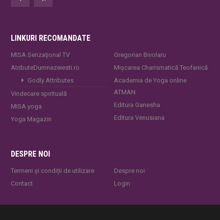
LINKURI RECOMANDATE
MISA Senzaţional TV
Gregorian Bivolaru
AtributeDumnezeiesti.ro
Mișcarea Charismatică Teofanică
Godly Attributes
Academia de Yoga online
ATMAN
Vindecare spirituală
Editura Ganesha
MISA.yoga
Editura Venusiana
Yoga Magazin
DESPRE NOI
Termeni și condiții de utilizare
Despre noi
Contact
Login