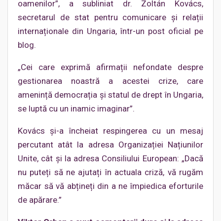
oamenilor”, a subliniat dr. Zoltán Kovács,
secretarul de stat pentru comunicare și relații
internaționale din Ungaria, într-un post oficial pe
blog.
„Cei care exprimă afirmații nefondate despre
gestionarea noastră a acestei crize, care
amenință democrația și statul de drept în Ungaria,
se luptă cu un inamic imaginar”.
Kovács și-a încheiat respingerea cu un mesaj
percutant atât la adresa Organizației Națiunilor
Unite, cât și la adresa Consiliului European: „Dacă
nu puteți să ne ajutați în actuala criză, vă rugăm
măcar să vă abțineți din a ne împiedica eforturile
de apărare.”