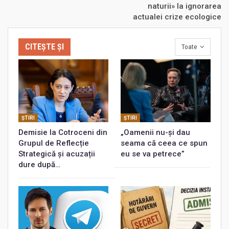
naturii» la ignorarea
actualei crize ecologice
CITEȘTE ȘI
Toate
ŞTIRI
ŞTIRI
Demisie la Cotroceni din
„Oamenii nu-și dau
Grupul de Reflecție
seama că ceea ce spun
Strategică și acuzații
eu se va petrece”
dure după…