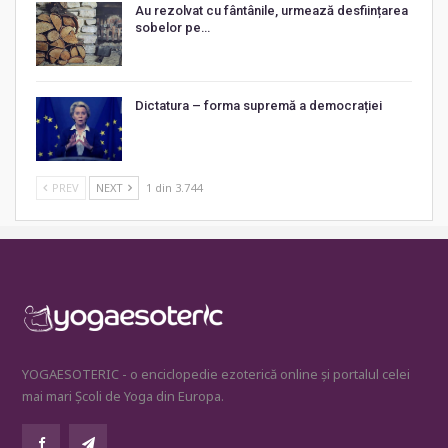
Au rezolvat cu fântânile, urmează desființarea
sobelor pe…
Dictatura – forma supremă a democrației
PREV
NEXT
1 din 3.744
YOGAESOTERIC - o enciclopedie ezoterică online și portalul celei
mai mari Școli de Yoga din Europa.