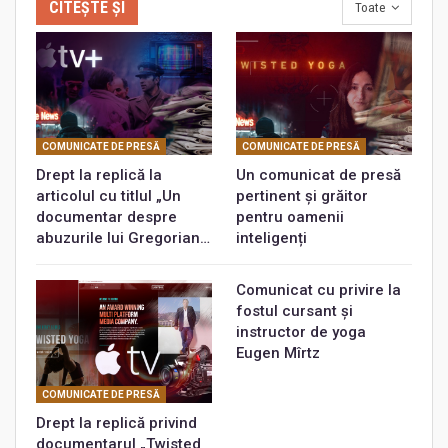
CITEȘTE ȘI
Toate
COMUNICATE DE PRESĂ
COMUNICATE DE PRESĂ
Drept la replică la
Un comunicat de presă
articolul cu titlul „Un
pertinent și grăitor
documentar despre
pentru oamenii
abuzurile lui Gregorian…
inteligenți
Comunicat cu privire la
fostul cursant și
instructor de yoga
Eugen Mîrtz
COMUNICATE DE PRESĂ
Drept la replică privind
documentarul „Twisted