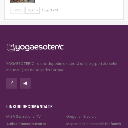
PREV
NEXT
1 din 3.743
YOGAESOTERIC - o enciclopedie ezoterică online și portalul celei
mai mari Școli de Yoga din Europa.
LINKURI RECOMANDATE
MISA Senzaţional TV
Gregorian Bivolaru
AtributeDumnezeiesti.ro
Mișcarea Charismatică Teofanică