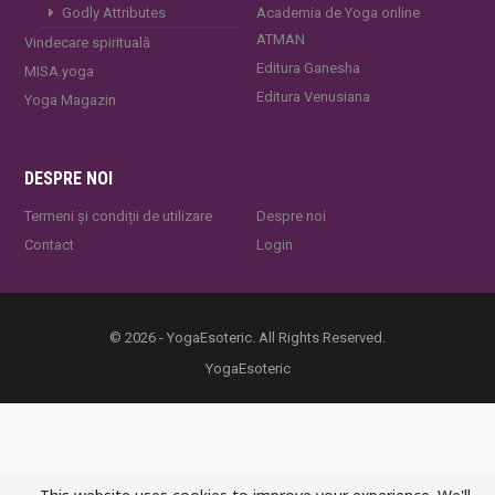
Godly Attributes
Academia de Yoga online
ATMAN
Vindecare spirituală
Editura Ganesha
MISA.yoga
Editura Venusiana
Yoga Magazin
DESPRE NOI
Termeni și condiții de utilizare
Despre noi
Contact
Login
© 2026 - YogaEsoteric. All Rights Reserved.
YogaEsoteric