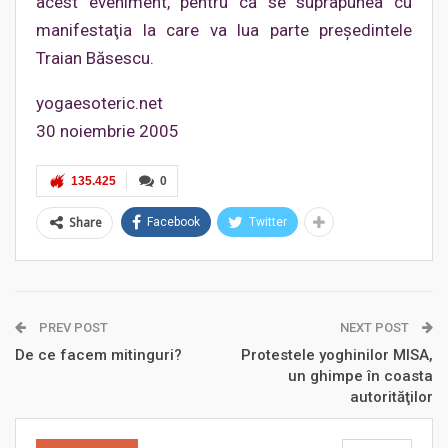
acest eveniment, pentru că se suprapunea cu
manifestaţia la care va lua parte preşedintele
Traian Băsescu.
yogaesoteric.net
30 noiembrie 2005
135.425
0
Share
Facebook
Twitter
PREV POST
NEXT POST
De ce facem mitinguri?
Protestele yoghinilor MISA,
un ghimpe în coasta
autorităţilor