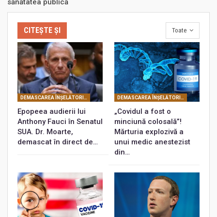
sănătatea publică
CITEȘTE ȘI
Toate
DEMASCAREA ÎNŞELĂTORIEI COVID
DEMASCAREA ÎNŞELĂTORIEI COVID
Epopeea audierii lui
„Covidul a fost o
Anthony Fauci în Senatul
minciună colosală”!
SUA. Dr. Moarte,
Mărturia explozivă a
demascat în direct de…
unui medic anestezist
din…