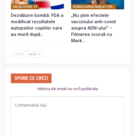
CRIZA COVID-19
DEMASCAREA ÎNŞELĂTORIEI COVID
Dezvăluire bombă: FDA a
„Nu știm efectele
modificat rezultatele
vaccinului anti-covid
autopsiilor copiilor care
asupra ADN-ului” –
au murit după…
Filmarea scursă cu
Mark…
PREV
NEXT
SPUNE CE CREZI
Adresa de email nu va fi publicata