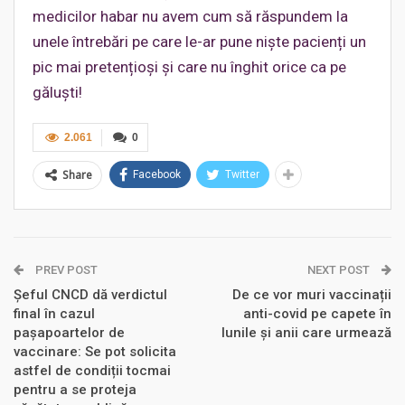
medicilor habar nu avem cum să răspundem la
unele întrebări pe care le-ar pune niște pacienți un
pic mai pretențioși și care nu înghit orice ca pe
găluști!
2.061
0
Share
Facebook
Twitter
PREV POST
NEXT POST
Șeful CNCD dă verdictul
De ce vor muri vaccinații
final în cazul
anti-covid pe capete în
pașapoartelor de
lunile și anii care urmează
vaccinare: Se pot solicita
astfel de condiții tocmai
pentru a se proteja