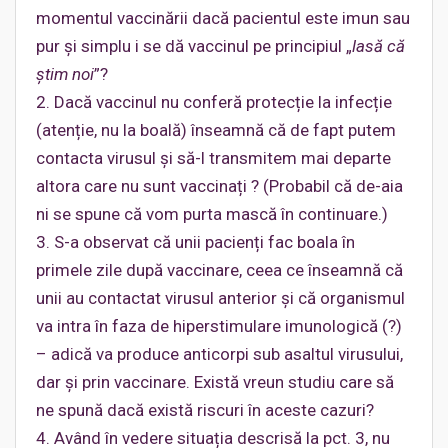
momentul vaccinării dacă pacientul este imun sau
pur și simplu i se dă vaccinul pe principiul „
lasă că
știm noi
”?
2. Dacă vaccinul nu conferă protecție la infecție
(atenție, nu la boală) înseamnă că de fapt putem
contacta virusul și să-l transmitem mai departe
altora care nu sunt vaccinați ? (Probabil că de-aia
ni se spune că vom purta mască în continuare.)
3. S-a observat că unii pacienți fac boala în
primele zile după vaccinare, ceea ce înseamnă că
unii au contactat virusul anterior și că organismul
va intra în faza de hiperstimulare imunologică (?)
– adică va produce anticorpi sub asaltul virusului,
dar și prin vaccinare. Există vreun studiu care să
ne spună dacă există riscuri în aceste cazuri?
4. Având în vedere situația descrisă la pct. 3, nu