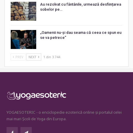
Au rezolvat cu fântânile, urmează desființarea
sobelor pe…
„Oamenii nu-și dau seama că ceea ce spun eu
se va petrece”
PREV
NEXT
1 din 3.744
YOGAESOTERIC - o enciclopedie ezoterică online și portalul celei
mai mari Școli de Yoga din Europa.