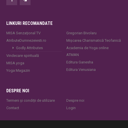
LINKURI RECOMANDATE
MISA Senzaţional TV
Gregorian Bivolaru
AtributeDumnezeiesti.ro
Mișcarea Charismatică Teofanică
Godly Attributes
Academia de Yoga online
ATMAN
Vindecare spirituală
Editura Ganesha
MISA.yoga
Editura Venusiana
Yoga Magazin
DESPRE NOI
Termeni și condiții de utilizare
Despre noi
Contact
Login