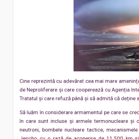
Cine reprezintă cu adevărat cea mai mare amenințar
de Neproliferare și care cooperează cu Agenția Int
Tratatul și care refuză până și să admită că dețin
Să luăm în considerare armamentul pe care se crede
în care sunt incluse și armele termonucleare și 
neutroni, bombele nucleare tactice, mecanismele d
Jericho cu o rază de acoperire de 11.500 km și f