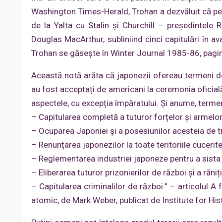
Washington Times-Herald, Trohan a dezvăluit că pe 2
de la Yalta cu Stalin și Churchill – președintel
Douglas MacArthur, subliniind cinci capitulări în avan
Trohan se găsește în Winter Journal 1985-86, pagin
Această notă arăta că japonezii ofereau termeni de 
au fost acceptați de americani la ceremonia oficia
aspectele, cu excepția împăratului. Și anume, termen
– Capitularea completă a tuturor forțelor și armelor
– Ocuparea Japoniei și a posesiunilor acesteia de t
– Renunțarea japonezilor la toate teritoriile cucerit
– Reglementarea industriei japoneze pentru a sista
– Eliberarea tuturor prizonierilor de război și a răniți
– Capitularea criminalilor de război.” – articolul 
atomic, de Mark Weber, publicat de Institute for His