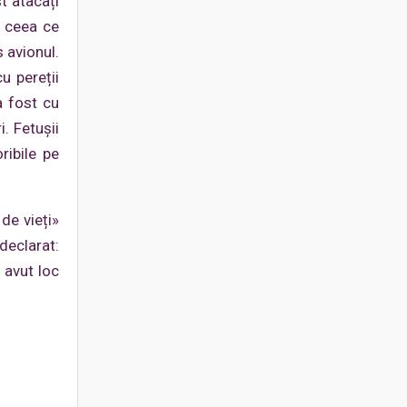
t atacați
e ceea ce
 avionul.
u pereții
a fost cu
. Fetușii
ribile pe
de vieți»
declarat:
 avut loc