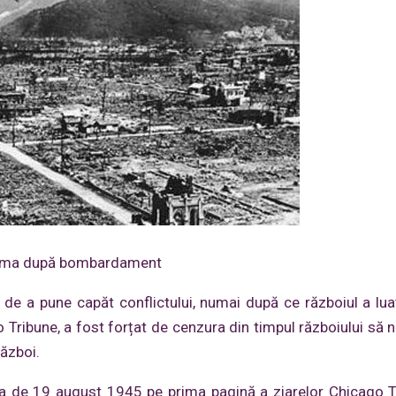
ima după bombardament
r de a pune capăt conflictului, numai după ce războiul a luat
 Tribune, a fost forțat de cenzura din timpul războiului să 
război.
data de 19 august 1945 pe prima pagină a ziarelor Chicago T