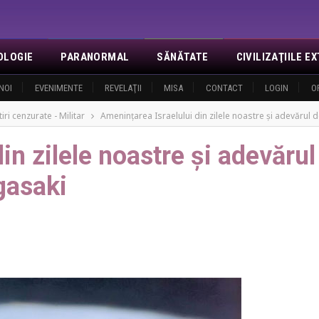
OLOGIE
PARANORMAL
SĂNĂTATE
CIVILIZAŢIILE 
NOI
EVENIMENTE
REVELAŢII
MISA
CONTACT
LOGIN
O
tiri cenzurate - Militar
Ameninţarea Israelului din zilele noastre şi adevărul
in zilele noastre şi adevărul
gasaki