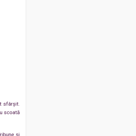
 sfârșit.
nu scoată
ribune și