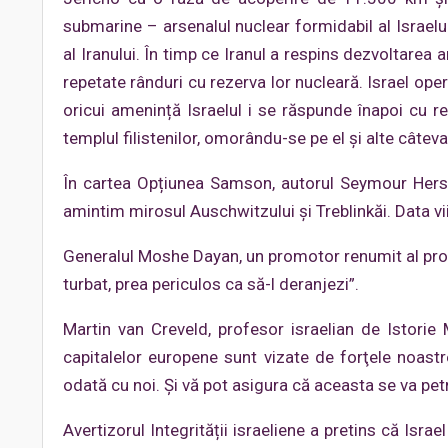
submarine – arsenalul nuclear formidabil al Israelu
al Iranului. În timp ce Iranul a respins dezvoltare
repetate rânduri cu rezerva lor nucleară. Israel op
oricui amenință Israelul i se răspunde înapoi cu r
templul filistenilor, omorându-se pe el și alte câteva 
În cartea Opțiunea Samson, autorul Seymour Hersh 
amintim mirosul Auschwitzului și Treblinkăi. Data vii
Generalul Moshe Dayan, un promotor renumit al progra
turbat, prea periculos ca să-l deranjezi”.
Martin van Creveld, profesor israelian de Istorie M
capitalelor europene sunt vizate de forţele noast
odată cu noi. Şi vă pot asigura că aceasta se va petre
Avertizorul Integrității israeliene a pretins că Is