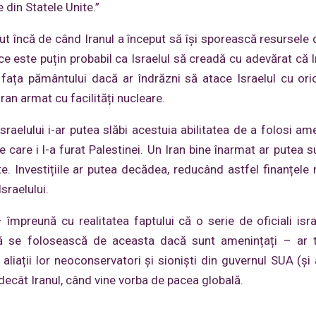
 din Statele Unite.”
cut încă de când Iranul a început să își sporească resursele 
e este puțin probabil ca Israelul să creadă cu adevărat că Ir
 fața pământului dacă ar îndrăzni să atace Israelul cu ori
ran armat cu facilități nucleare.
aelului i-ar putea slăbi acestuia abilitatea de a folosi am
pe care i l-a furat Palestinei. Un Iran bine înarmat ar putea 
ate. Investițiile ar putea decădea, reducând astfel finanțele
sraelului.
mpreună cu realitatea faptului că o serie de oficiali isra
să se folosească de aceasta dacă sunt amenințați – ar t
 aliații lor neoconservatori și sioniști din guvernul SUA (și 
 decât Iranul, când vine vorba de pacea globală.