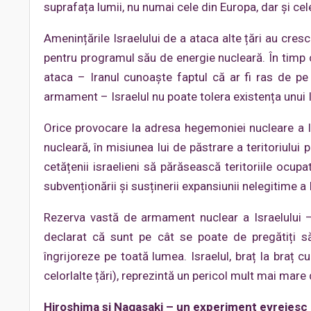
suprafața lumii, nu numai cele din Europa, dar și cele
Amenințările Israelului de a ataca alte țări au cres
pentru programul său de energie nucleară. În timp c
ataca – Iranul cunoaște faptul că ar fi ras de pe
armament – Israelul nu poate tolera existența unui I
Orice provocare la adresa hegemoniei nucleare a Isr
nucleară, în misiunea lui de păstrare a teritoriului 
cetățenii israelieni să părăsească teritoriile ocup
subvenționării și susținerii expansiunii nelegitime a I
Rezerva vastă de armament nuclear a Israelului – î
declarat că sunt pe cât se poate de pregătiți 
îngrijoreze pe toată lumea. Israelul, braț la braț cu
celorlalte țări), reprezintă un pericol mult mai mare
Hiroshima şi Nagasaki – un experiment evreiesc