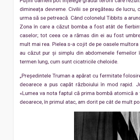
Puțini oameni pot înțelege gradul terorii care rezult
dimineața devreme. Civilii se pregăteau de lucru, 
urma să se petreacă. Când colonelul Tibbits a arunc
Zona în care a căzut bomba a fost atât de fierbint
caselor; tot ceea ce a rămas din ei au fost umbrel
mult mai rea. Pielea s-a cojit de pe oasele multora 
au căzut pur și simplu din abdomenele femeilor îns
termen lung, cum sunt cicatricile cheloide.
„Președintele Truman a apărat cu fermitate folosir
deoarece a pus capăt războiului în mod rapid. Ju
«Lumea va nota faptul că prima bombă atomică a f
deoarece, în primul atac, am dorit pe cât de mult posi