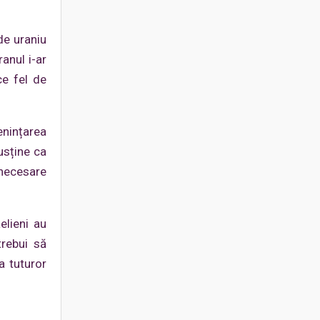
de uraniu
anul i-ar
ce fel de
enințarea
susține ca
 necesare
elieni au
rebui să
a tuturor