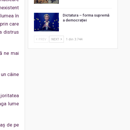
nexistent
 lumea în
Dictatura – forma supremă
a democrației
prin care
a distrus
PREV
NEXT
1 din 3.744
că ne mai
 un câine
joritatea
eaga lume
raș de pe