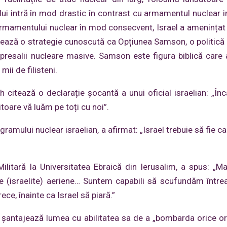
lui intră în mod drastic în contrast cu armamentul nuclear i
a armamentului nuclear în mod consecvent, Israel a amenințat
erează o strategie cunoscută ca Opțiunea Samson, o politică 
epresalii nucleare masive. Samson este figura biblică care 
mii de filisteni.
citează o declarație șocantă a unui oficial israelian: „În
toare vă luăm pe toți cu noi”.
mului nuclear israelian, a afirmat: „Israel trebuie să fie ca
ilitară la Universitatea Ebraică din Ierusalim, a spus: „Ma
re (israelite) aeriene… Suntem capabili să scufundăm într
ce, înainte ca Israel să piară.”
rael șantajează lumea cu abilitatea sa de a „bombarda orice o