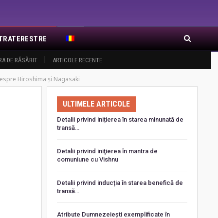
EXTRATERESTRE
RA DE RĂSĂRIT
ARTICOLE RECENTE
 despre Hiroshima şi Nagasaki
ULTIMELE ARTICOLE
Detalii privind inițierea în starea minunată de
transă…
Detalii privind iniţierea în mantra de
comuniune cu Vishnu
Detalii privind inducția în starea benefică de
transă…
Atribute Dumnezeiești exemplificate în