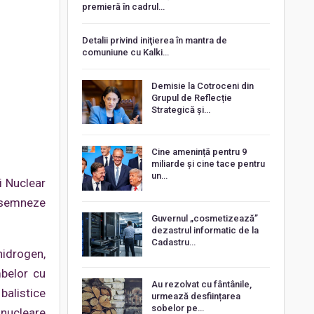
premieră în cadrul…
Detalii privind iniţierea în mantra de
comuniune cu Kalki…
Demisie la Cotroceni din
Grupul de Reflecție
Strategică și…
Cine amenință pentru 9
miliarde și cine tace pentru
un…
i Nuclear
ă semneze
Guvernul „cosmetizează”
dezastrul informatic de la
Cadastru…
hidrogen,
mbelor cu
Au rezolvat cu fântânile,
balistice
urmează desființarea
sobelor pe…
 nucleare