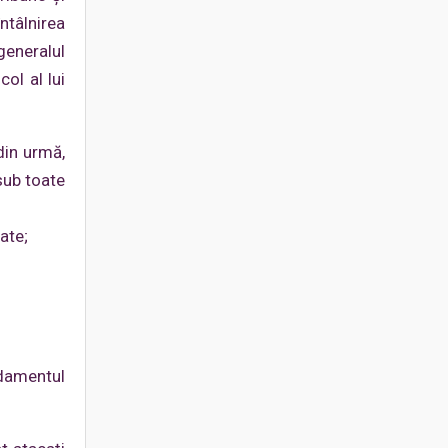
ntâlnirea
generalul
col al lui
din urmă,
sub toate
ate;
rdamentul