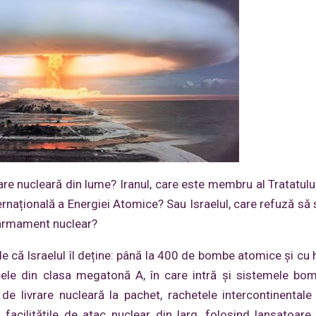
e nucleară din lume? Iranul, care este membru al Tratatulu
ernațională a Energiei Atomice? Sau Israelul, care refuză s
e armament nuclear?
 că Israelul îl deține: până la 400 de bombe atomice și cu 
cele din clasa megatonă A, în care intră și sistemele bo
e livrare nucleară la pachet, rachetele intercontinentale 
acilitățile de atac nuclear din larg, folosind lansatoare