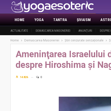
HOME
YOGA
TANTRA
ŞIVAISM
ASTR
ACTUALITATE
DEMASCAREA MASONERIEI
ANUNŢURI
DESPRE 
Home
Demascarea Masoneriei
Ştiri cenzurate senzaţionale
Ş
Ameninţarea Israelului d
despre Hiroshima şi Na
14.826
0