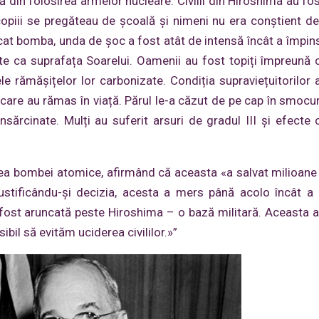
ă din folosirea armelor nucleare. Civilii din Hiroshima au fos
copiii se pregăteau de școală și nimeni nu era conștient d
at bomba, unda de șoc a fost atât de intensă încât a împins
e ca suprafața Soarelui. Oamenii au fost topiți împreună c
e rămășițelor lor carbonizate. Condiția supraviețuitorilor 
care au rămas în viață. Părul le-a căzut de pe cap în smocuri
ărcinate. Mulți au suferit arsuri de gradul III și efecte o
ea bombei atomice, afirmând că aceasta «a salvat milioane 
stificându-și decizia, acesta a mers până acolo încât a 
ost aruncată peste Hiroshima – o bază militară. Aceasta a
bil să evităm uciderea civililor.»”