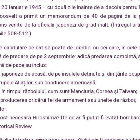
0 ianuarie 1945 – cu două zile înainte de a decola pentru î
e Roosvelt a primit un memorandum de 40 de pagini de la 
s venite de la oficialii japonezi de grad înalt. (Întregul arti
ile 508-512.)
capitulare pe cât se poate de identici cu cei care, în cele 
lă de predare de pe 2 septembrie: adică predarea completă, 
ii de pace au inclus:
 japoneze de acasă, de pe insulele deținute și din țările ocup
rupele Aliaților, sub conducere americană;
e în timpul războiului, cum sunt Manciuria, Coreea și Taiwan;
 producerea oricărui fel de armament sau unelte de război;
lor;
A fost necesară Hiroshima? De ce ar fi putut fi evitat bomba
torical Review.