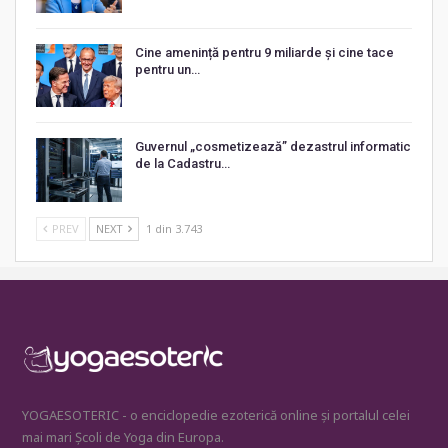
Cine amenință pentru 9 miliarde și cine tace
pentru un…
Guvernul „cosmetizează” dezastrul informatic
de la Cadastru…
PREV
NEXT
1 din 3.743
YOGAESOTERIC - o enciclopedie ezoterică online și portalul celei
mai mari Școli de Yoga din Europa.