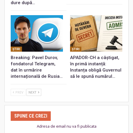
dure după…
ŞTIRI
ŞTIRI
Breaking: Pavel Durov,
APADOR-CH a câștigat,
fondatorul Telegram,
în primă instanță:
dat în urmărire
Instanța obligă Guvernul
internațională de Rusia…
să le spună numărul…
PREV
NEXT
SPUNE CE CREZI
Adresa de email nu va fi publicata