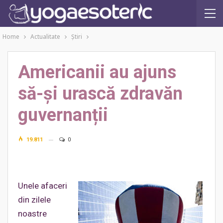
Home
Actualitate
Ştiri
Americanii au ajuns
să-și urască zdravăn
guvernanții
19.811
0
Unele afaceri
din zilele
noastre