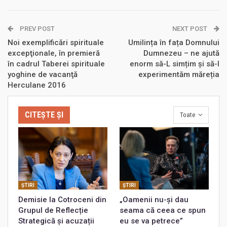
PREV POST
NEXT POST
Noi exemplificări spirituale
Umilința în fața Domnului
excepţionale, în premieră
Dumnezeu – ne ajută
în cadrul Taberei spirituale
enorm să-L simțim și să-I
yoghine de vacanţă
experimentăm măreția
Herculane 2016
CITEȘTE ȘI
Toate
ŞTIRI
ŞTIRI
Demisie la Cotroceni din
„Oamenii nu-și dau
Grupul de Reflecție
seama că ceea ce spun
Strategică și acuzații
eu se va petrece”