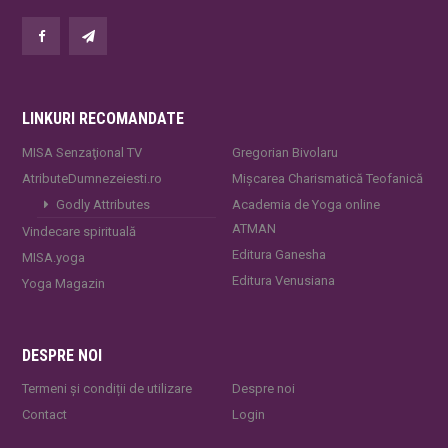
LINKURI RECOMANDATE
MISA Senzaţional TV
Gregorian Bivolaru
AtributeDumnezeiesti.ro
Mișcarea Charismatică Teofanică
Godly Attributes
Academia de Yoga online
ATMAN
Vindecare spirituală
Editura Ganesha
MISA.yoga
Editura Venusiana
Yoga Magazin
DESPRE NOI
Termeni și condiții de utilizare
Despre noi
Contact
Login