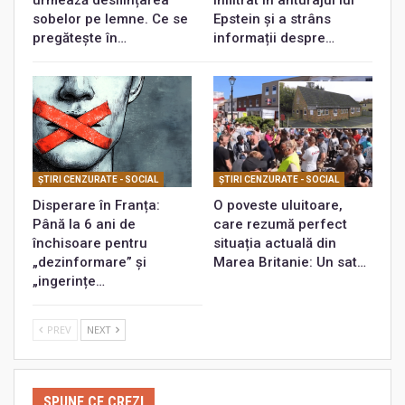
urmează desființarea
infiltrat în anturajul lui
sobelor pe lemne. Ce se
Epstein și a strâns
pregătește în…
informații despre…
ŞTIRI CENZURATE - SOCIAL
ŞTIRI CENZURATE - SOCIAL
Disperare în Franța:
O poveste uluitoare,
Până la 6 ani de
care rezumă perfect
închisoare pentru
situația actuală din
„dezinformare” și
Marea Britanie: Un sat…
„ingerințe…
PREV
NEXT
SPUNE CE CREZI