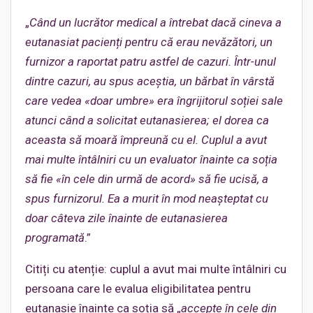
„
Când un lucrător medical a întrebat dacă cineva a
eutanasiat pacienți pentru că erau nevăzători, un
furnizor a raportat patru astfel de cazuri. Într-unul
dintre cazuri, au spus aceștia, un bărbat în vârstă
care vedea «doar umbre» era îngrijitorul soției sale
atunci când a solicitat eutanasierea; el dorea ca
aceasta să moară împreună cu el. Cuplul a avut
mai multe întâlniri cu un evaluator înainte ca soția
să fie «în cele din urmă de acord» să fie ucisă, a
spus furnizorul. Ea a murit în mod neașteptat cu
doar câteva zile înainte de eutanasierea
programată
.”
Citiți cu atenție: cuplul a avut mai multe întâlniri cu
persoana care le evalua eligibilitatea pentru
eutanasie înainte ca soția să „
accepte în cele din