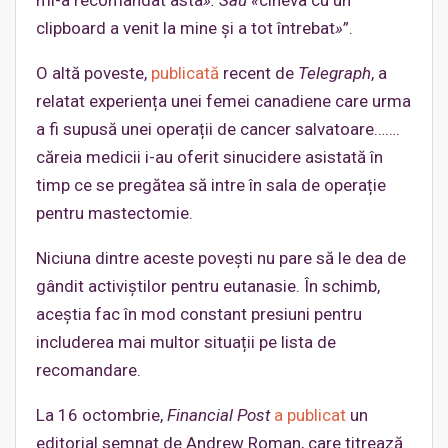
mi-a recomandat asta
». Sau «
cineva cu un
clipboard a venit la mine și a tot întrebat
»
”.
O altă poveste,
publicată
recent de
Telegraph
, a
relatat experiența unei femei canadiene care urma
a fi supusă unei operații de cancer salvatoare…….
căreia medicii i-au oferit sinucidere asistată în
timp ce se pregătea să intre în sala de operație
pentru mastectomie.
Niciuna dintre aceste povești nu pare să le dea de
gândit activiștilor pentru eutanasie. În schimb,
aceștia fac în mod constant presiuni pentru
includerea mai multor situații pe lista de
recomandare.
La 16 octombrie,
Financial Post
a publicat
un
editorial semnat de Andrew Roman, care titrează