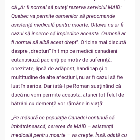
că „
Ar fi normal să puteți rezerva serviciul MAID:
Quebec va permite oamenilor să precomande
asistență medicală pentru moarte. Ottawa nu ar fi
cazul să încerce să împiedice aceasta. Oamenii ar
fi normal să aibă acest drept
”. Oricine mai discută
despre „drepturi” în timp ce medicii canadieni
eutanasiază pacienți pe motiv de suferință,
obezitate, lipsă de adăpost, handicap și o
multitudine de alte afecțiuni, nu ar fi cazul să fie
luat în serios. Dar iată-l pe Roman susținând că
dacă nu vom permite aceasta, atunci tot felul de
bătrâni cu demență vor rămâne în viață:
„
Pe măsură ce populația Canadei continuă să
îmbătrânească, cererea de MAiD – asistență
medicală pentru moarte – va crește. Însă, odată cu