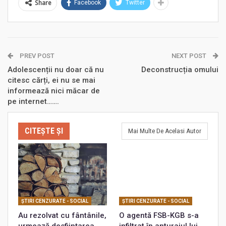
Share
Facebook
Twitter
PREV POST
NEXT POST
Adolescenții nu doar că nu
Deconstrucția omului
citesc cărți, ei nu se mai
informează nici măcar de
pe internet…….
CITEȘTE ȘI
Mai Multe De Acelasi Autor
ŞTIRI CENZURATE - SOCIAL
ŞTIRI CENZURATE - SOCIAL
Au rezolvat cu fântânile,
O agentă FSB-KGB s-a