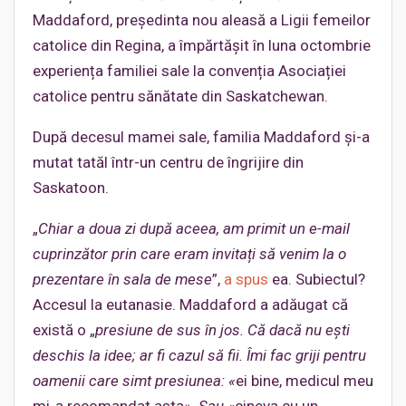
Maddaford, președinta nou aleasă a Ligii femeilor
catolice din Regina, a împărtășit în luna octombrie
experiența familiei sale la convenția Asociației
catolice pentru sănătate din Saskatchewan.
După decesul mamei sale, familia Maddaford și-a
mutat tatăl într-un centru de îngrijire din
Saskatoon.
„
Chiar a doua zi după aceea, am primit un e-mail
cuprinzător prin care eram invitați să venim la o
prezentare în sala de mese
”,
a spus
ea. Subiectul?
Accesul la eutanasie. Maddaford a adăugat că
există o „
presiune de sus în jos. Că dacă nu ești
deschis la idee; ar fi cazul să fii. Îmi fac griji pentru
oamenii care simt presiunea: «
ei bine, medicul meu