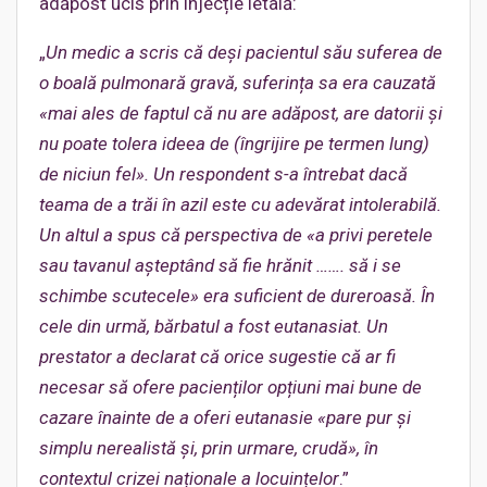
adăpost ucis prin injecție letală:
„
Un medic a scris că deși pacientul său suferea de
o boală pulmonară gravă, suferința sa era cauzată
«mai ales de faptul că nu are adăpost, are datorii și
nu poate tolera ideea de (îngrijire pe termen lung)
de niciun fel». Un respondent s-a întrebat dacă
teama de a trăi în azil este cu adevărat intolerabilă.
Un altul a spus că perspectiva de «a privi peretele
sau tavanul așteptând să fie hrănit ……. să i se
schimbe scutecele» era suficient de dureroasă. În
cele din urmă, bărbatul a fost eutanasiat. Un
prestator a declarat că orice sugestie că ar fi
necesar să ofere pacienților opțiuni mai bune de
cazare înainte de a oferi eutanasie «pare pur și
simplu nerealistă și, prin urmare, crudă», în
contextul crizei naționale a locuințelor
.”