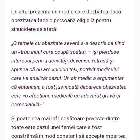
Un altul prezenta un medic care dezbătea dacă
obezitatea face o persoană eligibilă pentru
sinucidere asistată:
„
O femeie cu obezitate severă s-a descris ca fiind
un «trup inutil care ocupă spațiu» – își pierduse
interesul pentru activități, devenise retrasă și
spunea că nu are «niciun țel», potrivit medicului
care i-a analizat cazul. Un alt medic a argumentat
că eutanasia a fost justificată deoarece obezitatea
este «o afecțiune medicală cu adevărat gravă și
iremediabilă»
.”
Și poate cea mai înfricoșătoare poveste dintre
toate este cazul unei femei care a fost
constrânsă în mod constant să accepte moartea: