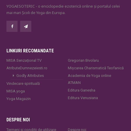
YOGAESOTERIC - o enciclopedie ezoterică online și portalul celei
mai mari Școli de Yoga din Europa.
LINKURI RECOMANDATE
MISA Senzaţional TV
Gregorian Bivolaru
AtributeDumnezeiesti.ro
Mișcarea Charismatică Teofanică
Godly Attributes
Academia de Yoga online
ATMAN
Vindecare spirituală
Editura Ganesha
MISA.yoga
Editura Venusiana
Yoga Magazin
DESPRE NOI
Termeni și condiții de utilizare
Despre noi