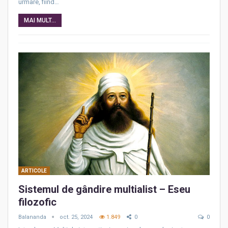
urmare, fiind…
MAI MULT...
ARTICOLE
Sistemul de gândire multialist – Eseu
filozofic
Balananda
oct. 25, 2024
1.849
0
0