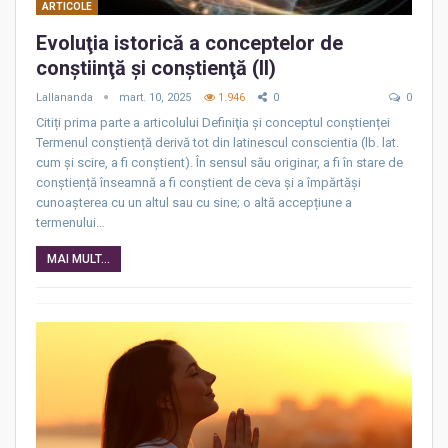
ARTICOLE
Evoluţia istorică a conceptelor de
conştiinţă şi conştienţă (II)
Lallananda
mart. 10, 2025
1.946
0
0
Citiți prima parte a articolului Definiţia şi conceptul conştienței
Termenul conștiență derivă tot din latinescul conscientia (lb. lat.
cum și scire, a fi conștient). În sensul său originar, a fi în stare de
conștiență înseamnă a fi conștient de ceva și a împărtăși
cunoașterea cu un altul sau cu sine; o altă accepțiune a
termenului…
MAI MULT...