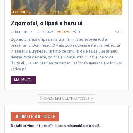
ARTICOLE
Zgomotul, o lipsă a harului
Lallananda
iul. 14, 2023
2.096
0
0
Zgomotul arată o lipsă a harului, iar liniştea este un rod al
prezenţei lui Dumnezeu. O viaţă zgomotoasă este una petrecută
în afara lui Dumnezeu, în timp ce omul în care sălăşluieşte harul
devine izvor de pace, odihnă şi linişte, atât lui, cât şi celor de
lângă el. „Va veni vremea ca oamenii să înnebunească şi când vor
vedea pe…
MAI MULT...
ÎNCARCĂ MAI MULTE ARTICOLE
ULTIMELE ARTICOLE
Detalii privind inițierea în starea minunată de transă…