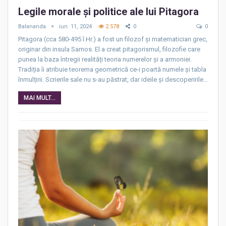
Legile morale și politice ale lui Pitagora
Balananda
iun. 11, 2024
2.578
0
0
Pitagora (cca 580-495 î.Hr.) a fost un filozof și matematician grec,
originar din insula Samos. El a creat pitagorismul, filozofie care
punea la baza întregii realități teoria numerelor și a armoniei.
Tradiția îi atribuie teorema geometrică ce-i poartă numele și tabla
înmulțirii. Scrierile sale nu s-au păstrat, dar ideile și descoperirile…
MAI MULT...