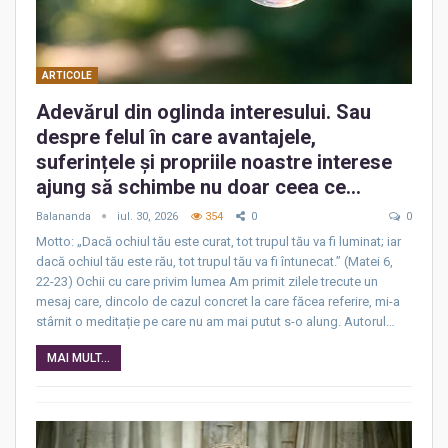
ARTICOLE
Adevărul din oglinda interesului. Sau
despre felul în care avantajele,
suferințele și propriile noastre interese
ajung să schimbe nu doar ceea ce…
Balananda
iul. 30, 2026
354
0
0
Motto: „Dacă ochiul tău este curat, tot trupul tău va fi luminat; iar
dacă ochiul tău este rău, tot trupul tău va fi întunecat.” (Matei 6,
22-23) Ochii cu care privim lumea Am primit zilele trecute un
mesaj care, dincolo de cazul concret la care făcea referire, mi-a
stârnit o meditație pe care nu am mai putut s-o alung. Autorul…
MAI MULT...