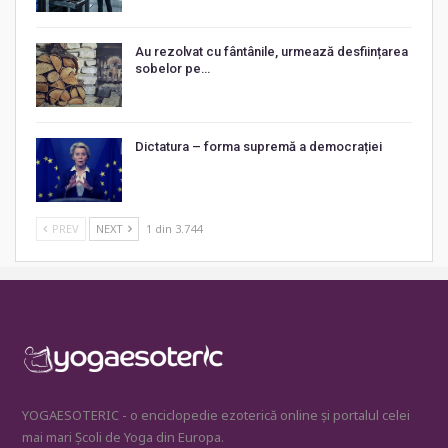
Au rezolvat cu fântânile, urmează desființarea
sobelor pe…
Dictatura – forma supremă a democrației
PREV
NEXT
1 din 3.744
YOGAESOTERIC - o enciclopedie ezoterică online și portalul celei
mai mari Școli de Yoga din Europa.