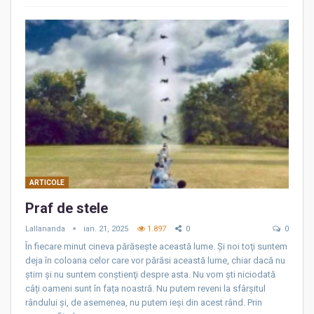
ARTICOLE
Praf de stele
Lallananda
ian. 21, 2025
1.897
0
0
În fiecare minut cineva părăsește această lume. Şi noi toţi suntem
deja în coloana celor care vor părăsi această lume, chiar dacă nu
ştim şi nu suntem conştienţi despre asta. Nu vom ști niciodată
câți oameni sunt în fața noastră. Nu putem reveni la sfârșitul
rândului și, de asemenea, nu putem ieși din acest rând. Prin