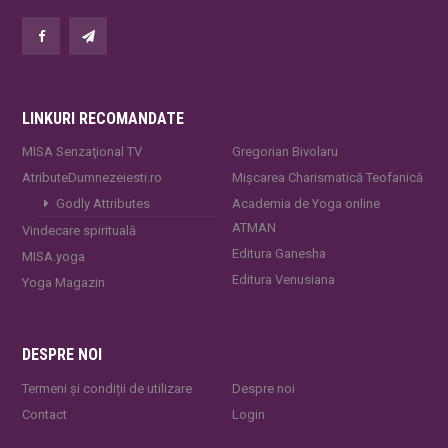
LINKURI RECOMANDATE
MISA Senzaţional TV
Gregorian Bivolaru
AtributeDumnezeiesti.ro
Mișcarea Charismatică Teofanică
Godly Attributes
Academia de Yoga online
ATMAN
Vindecare spirituală
Editura Ganesha
MISA.yoga
Editura Venusiana
Yoga Magazin
DESPRE NOI
Termeni și condiții de utilizare
Despre noi
Contact
Login