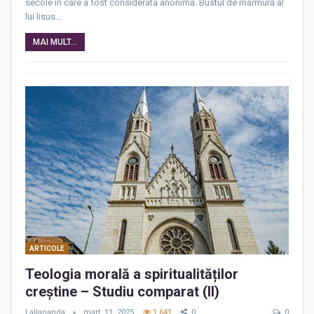
secole în care a fost considerată anonimă. Bustul de marmură al
lui Iisus…
MAI MULT...
ARTICOLE
Teologia morală a spiritualităților
creștine – Studiu comparat (II)
Lallananda
mart. 11, 2025
1.641
0
0