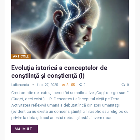
ARTICOLE
Evoluţia istorică a conceptelor de
conştiinţă şi conştienţă (I)
Lallananda
feb. 27, 2025
2.155
0
0
Crestomaţie de texte şi cercetări semnificative „Cogito ergo sum.”
(Cuget, deci exist.) – R. Descartes La începutul vieţii pe Terra
Activitatea reflexivă umană a debutat încă din zorii umanităţii
(evident că nu există un consens ştiinţific, filosofic sau religios cu
privire la data şi locul acestui debut; şi astăzi avem doar…
MAI MULT...