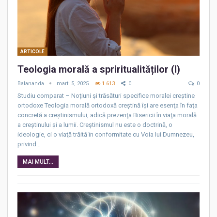
ARTICOLE
Teologia morală a spriritualităților (I)
Balananda
mart. 5, 2025
1.613
0
0
Studiu comparat – Noțiuni și trăsături specifice moralei creștine
ortodoxe Teologia morală ortodoxă creştină îşi are esenţa în faţa
concretă a creştinismului, adică prezenţa Bisericii în viaţa morală
a creştinului şi a lumii. Creştinismul nu este o doctrină, o
ideologie, ci o viaţă trăită în conformitate cu Voia lui Dumnezeu,
privind…
MAI MULT...