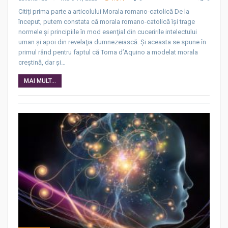
Citiți prima parte a articolului Morala romano-catolică De la
început, putem constata că morala romano-catolică îşi trage
normele şi principiile în mod esenţial din cuceririle intelectului
uman şi apoi din revelaţia dumnezeiască. Şi aceasta se spune în
primul rând pentru faptul că Toma d’Aquino a modelat morala
creştină, dar şi…
MAI MULT...