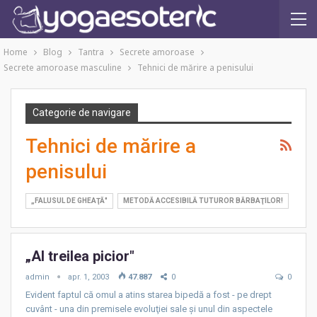
Home
Blog
Tantra
Secrete amoroase
Secrete amoroase masculine
Tehnici de mărire a penisului
Categorie de navigare
Tehnici de mărire a
penisului
„FALUSUL DE GHEAŢĂ″
METODĂ ACCESIBILĂ TUTUROR BĂRBAŢILOR!
„Al treilea picior″
admin
apr. 1, 2003
47.887
0
0
Evident faptul că omul a atins starea bipedă a fost - pe drept
cuvânt - una din premisele evoluţiei sale şi unul din aspectele