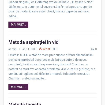
(uneori singurul) ce îl diferenţiază de animale. „Al treilea picior“
să fie, oare, în detrimentul suveranităţii fiinţei bipede? Depinde
doar de modul în care este folosit, mai aproape de animalic,
adică…
MAI MULT...
Metoda aspiraţiei în vid
admin
apr. 1, 2003
67.171
0
0
Există în S.U.A. o atât de mare preocupare privind dimensiunile
penisului (probabil deoarece mulţi bărbaţi suferă de acest
complex), încât un sexolog american, doctorul Chartham, a
hotărât să studieze această problemă. Aşa cum era şi firesc, el a
urmărit să regăsească diferitele metode folosite în trecut. Dr.
Chartham a efectuat multe…
MAI MULT...
Metodă taoistă