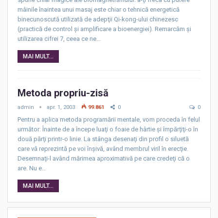
mâinile înaintea unui masaj este chiar o tehnică energetică
binecunoscută utilizată de adepţii Qi-kong-ului chinezesc
(practică de control şi amplificare a bioenergiei). Remarcăm şi
utilizarea cifrei 7, ceea ce ne…
MAI MULT...
Metoda propriu-zisă
admin
apr. 1, 2003
99.861
0
0
Pentru a aplica metoda programării mentale, vom proceda în felul
următor: Înainte de a începe luaţi o foaie de hârtie şi împărţiţi-o în
două părţi printr-o linie. La stânga desenaţi din profil o siluetă
care vă reprezintă pe voi înşivă, având membrul viril în erecţie.
Desemnaţi-l având mărimea aproximativă pe care credeţi că o
are. Nu e…
MAI MULT...