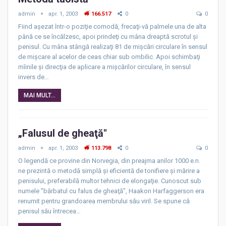
admin
apr. 1, 2003
166.517
0
0
Fiind aşezat într-o poziţie comodă, frecaţi-vă palmele una de alta
până ce se încălzesc, apoi prindeţi cu mâna dreaptă scrotul şi
penisul. Cu mâna stângă realizaţi 81 de mişcări circulare în sensul
de mişcare al acelor de ceas chiar sub ombilic. Apoi schimbaţi
mîinile şi direcţia de aplicare a mişcărilor circulare, în sensul
invers de…
MAI MULT...
„Falusul de gheaţă″
admin
apr. 1, 2003
113.798
0
0
O legendă ce provine din Norvegia, din preajma anilor 1000 e.n.
ne prezintă o metodă simplă şi eficientă de tonifiere şi mărire a
penisului, preferabilă multor tehnici de elongaţie. Cunoscut sub
numele ”bărbatul cu falus de gheaţă”, Haakon Harfaggerson era
renumit pentru grandoarea membrului său viril. Se spune că
penisul său întrecea…