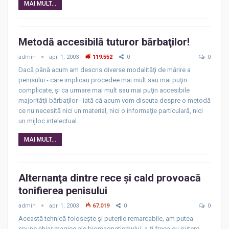
MAI MULT...
Metodă accesibilă tuturor bărbaţilor!
admin
apr. 1, 2003
119.552
0
0
Dacă până acum am descris diverse modalităţi de mărire a
penisului - care implicau procedee mai mult sau mai puţin
complicate, şi ca urmare mai mult sau mai puţin accesibile
majorităţii bărbaţilor - iată că acum vom discuta despre o metodă
ce nu necesită nici un material, nici o informaţie particulară, nici
un mijloc intelectual…
MAI MULT...
Alternanţa dintre rece şi cald provoacă
tonifierea penisului
admin
apr. 1, 2003
67.019
0
0
Această tehnică foloseşte şi puterile remarcabile, am putea
spune chiar magice ale biomagnetismului: a-ţi freca cu putere