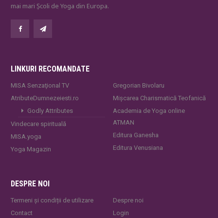
mai mari Școli de Yoga din Europa.
LINKURI RECOMANDATE
MISA Senzaţional TV
Gregorian Bivolaru
AtributeDumnezeiesti.ro
Mișcarea Charismatică Teofanică
Godly Attributes
Academia de Yoga online
ATMAN
Vindecare spirituală
Editura Ganesha
MISA.yoga
Editura Venusiana
Yoga Magazin
DESPRE NOI
Termeni și condiții de utilizare
Despre noi
Contact
Login