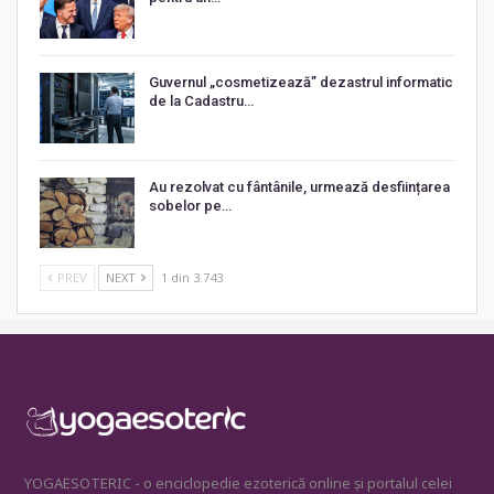
Guvernul „cosmetizează” dezastrul informatic
de la Cadastru…
Au rezolvat cu fântânile, urmează desființarea
sobelor pe…
PREV
NEXT
1 din 3.743
YOGAESOTERIC - o enciclopedie ezoterică online și portalul celei