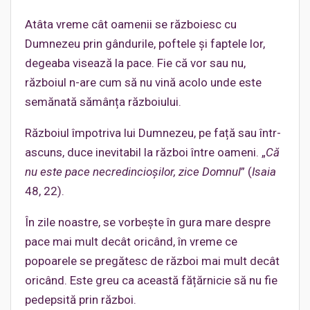
Atâta vreme cât oamenii se războiesc cu
Dumnezeu prin gândurile, poftele și faptele lor,
degeaba visează la pace. Fie că vor sau nu,
războiul n-are cum să nu vină acolo unde este
semănată sămânța războiului.
Războiul împotriva lui Dumnezeu, pe față sau într-
ascuns, duce inevitabil la război între oameni. „
Că
nu este pace necredincioșilor, zice Domnul
” (
Isaia
48, 22).
În zile noastre, se vorbește în gura mare despre
pace mai mult decât oricând, în vreme ce
popoarele se pregătesc de război mai mult decât
oricând. Este greu ca această fățărnicie să nu fie
pedepsită prin război.