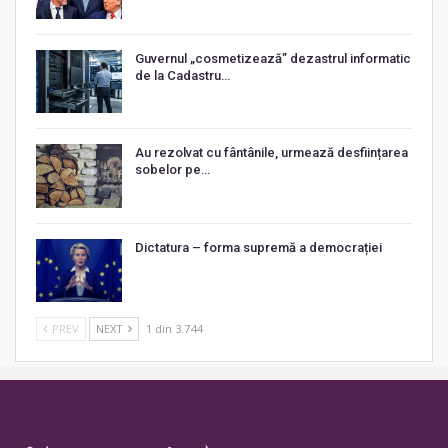
Guvernul „cosmetizează” dezastrul informatic
de la Cadastru…
Au rezolvat cu fântânile, urmează desființarea
sobelor pe…
Dictatura – forma supremă a democrației
PREV
NEXT
1 din 3.744