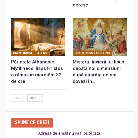
ceresc
CREŞTINISM ESOTERIC
CREŞTINISM ESOTERIC
Părintele Athanasie
Misterul învierii lui Iisus
Mytilineos: Iisus Hristos
capătă noi dimensiuni
a rămas în mormânt 33
după apariția de noi
de ore
dovezi în…
PREV
NEXT
SPUNE CE CREZI
Adresa de email nu va fi publicata