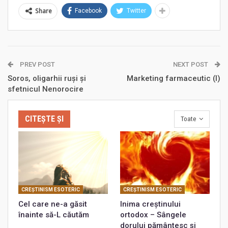
Share
Facebook
Twitter
PREV POST
NEXT POST
Soros, oligarhii ruși și
Marketing farmaceutic (I)
sfetnicul Nenorocire
CITEȘTE ȘI
Toate
CREŞTINISM ESOTERIC
CREŞTINISM ESOTERIC
Cel care ne-a găsit
Inima creștinului
înainte să-L căutăm
ortodox – Sângele
dorului pământesc și