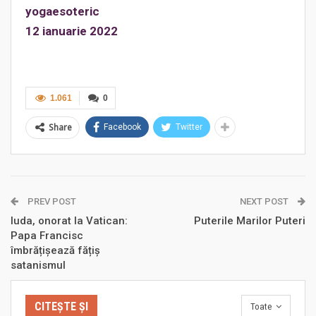
yogaesoteric
12 ianuarie 2022
1.061
0
Share
Facebook
Twitter
PREV POST
NEXT POST
Iuda, onorat la Vatican:
Puterile Marilor Puteri
Papa Francisc
îmbrățișează fățiș
satanismul
CITEȘTE ȘI
Toate