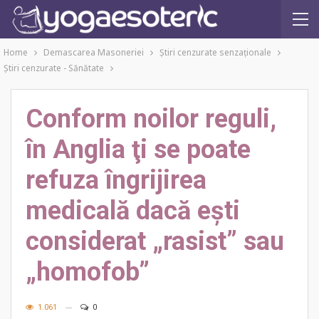
Home
Demascarea Masoneriei
Ştiri cenzurate senzaţionale
Ştiri cenzurate - Sănătate
Conform noilor reguli,
în Anglia ţi se poate
refuza îngrijirea
medicală dacă ești
considerat „rasist” sau
„homofob”
1.061
0