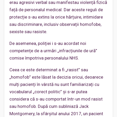
erau agresivi verbal sau manifestau violență fizică
față de personalul medical. Dar aceste reguli de
protecție s-au extins la orice hărțuire, intimidare
sau discriminare, inclusiv observații homofobe,
sexiste sau rasiste.
De asemenea, poliției i s-au acordat noi
competențe de a urmări „infracțiunile de ură”
comise împotriva personalului NHS.
Ceea ce este determinat a fi „rasist” sau
„homofob” este lăsat la decizia oricui, deoarece
mulți pacienți în vârstă nu sunt familiarizați cu
vocabularul „corect politic” și s-ar putea
considera că s-au comportat într-un mod rasist
sau homofob. După cum subliniază Jack
Montgomery, la sfârșitul anului 2017, un pacient