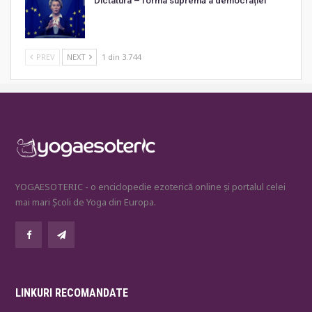
Dictatura – forma supremă a democrației
PREV
NEXT
1 din 3.744
YOGAESOTERIC - o enciclopedie ezoterică online și portalul celei
mai mari Școli de Yoga din Europa.
LINKURI RECOMANDATE