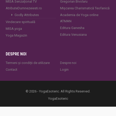
MISA Senzaţional TV
Gregorian Bivolaru
AtributeDumnezeiesti.ro
Mișcarea Charismatică Teofanică
Godly Attributes
Academia de Yoga online
ATMAN
Vindecare spirituală
Editura Ganesha
MISA.yoga
Editura Venusiana
Yoga Magazin
DESPRE NOI
Termeni și condiții de utilizare
Despre noi
Contact
Login
© 2026 - YogaEsoteric. All Rights Reserved.
YogaEsoteric