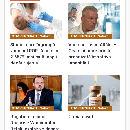
ŞTIRI CENZURATE - SĂNĂTATE
ŞTIRI CENZURATE - SĂNĂTATE
Studiul care îngroapă
Vaccinurile cu ARNm –
vaccinul ROR. A ucis cu
Cea mai mare crimă
2.657% mai mulți copii
organizată împotriva
decât rujeola
umanității
ŞTIRI CENZURATE - SĂNĂTATE
ŞTIRI CENZURATE - SĂNĂTATE
Rogobete a scos
Crima covid
Dosarele Vaccinurilor.
Detalii explozive despre