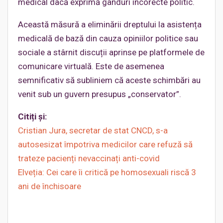
medical dacă exprimă gânduri incorecte politic.
Această măsură a eliminării dreptului la asistența
medicală de bază din cauza opiniilor politice sau
sociale a stârnit discuții aprinse pe platformele de
comunicare virtuală. Este de asemenea
semnificativ să subliniem că aceste schimbări au
venit sub un guvern presupus „conservator”.
Citiți și:
Cristian Jura, secretar de stat CNCD, s-a
autosesizat împotriva medicilor care refuză să
trateze pacienți nevaccinați anti-covid
Elveția: Cei care îi critică pe homosexuali riscă 3
ani de închisoare