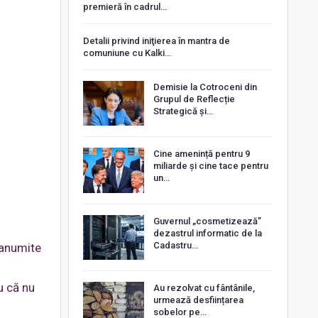
premieră în cadrul…
Detalii privind iniţierea în mantra de
comuniune cu Kalki…
Demisie la Cotroceni din
Grupul de Reflecție
Strategică și…
Cine amenință pentru 9
miliarde și cine tace pentru
un…
Guvernul „cosmetizează”
dezastrul informatic de la
Cadastru…
 anumite
u că nu
Au rezolvat cu fântânile,
urmează desființarea
sobelor pe…