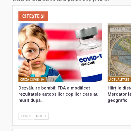
CITEȘTE ȘI
CRIZA COVID-19
ACTUALITATE
Dezvăluire bombă: FDA a modificat
Hărțile dis
rezultatele autopsiilor copiilor care au
Mercator l
murit după…
geografic
PREV
NEXT