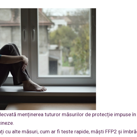
cvată menținerea tuturor măsurilor de protecție impuse în in
cineze.
jați cu alte măsuri, cum ar fi teste rapide, măști FFP2 și îmb