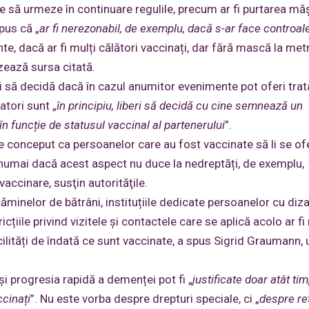
e să urmeze în continuare regulile, precum ar fi purtarea măș
pus că „
ar fi nerezonabil, de exemplu, dacă s-ar face controal
inte, dacă ar fi mulți călători vaccinați, dar fără mască la met
izează sursa citată.
ați să decidă dacă în cazul anumitor evenimente pot oferi tr
atori sunt „
în principiu, liberi să decidă cu cine semnează un
i în funcție de statusul vaccinal al partenerului
”.
 conceput ca persoanelor care au fost vaccinate să li se of
 numai dacă acest aspect nu duce la nedreptăți, de exemplu,
accinare, susţin autorităţile.
ăminelor de bătrâni, instituțiile dedicate persoanelor cu dizab
icțiile privind vizitele și contactele care se aplică acolo ar fi
cilități de îndată ce sunt vaccinate, a spus Sigrid Graumann, 
și progresia rapidă a demenței pot fi „
justificate doar atât ti
ccinați
”. Nu este vorba despre drepturi speciale, ci „
despre re