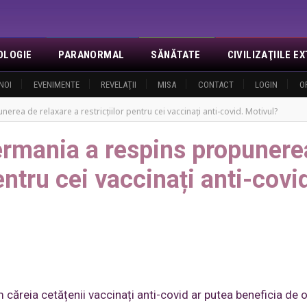
OLOGIE
PARANORMAL
SĂNĂTATE
CIVILIZAŢIILE 
NOI
EVENIMENTE
REVELAŢII
MISA
CONTACT
LOGIN
O
erea de relaxare a restricțiilor pentru cei vaccinați anti-covid. Motivul?
Germania a respins propunere
pentru cei vaccinați anti-covi
căreia cetățenii vaccinați anti-covid ar putea beneficia de 