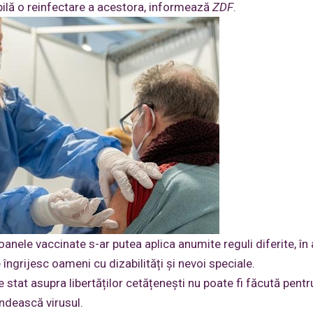
ibilă o reinfectare a acestora, informează
ZDF
.
oanele vaccinate s-ar putea aplica anumite reguli diferite, în
e îngrijesc oameni cu dizabilități și nevoi speciale.
e stat asupra libertăților cetățenești nu poate fi făcută pentr
ndească virusul.