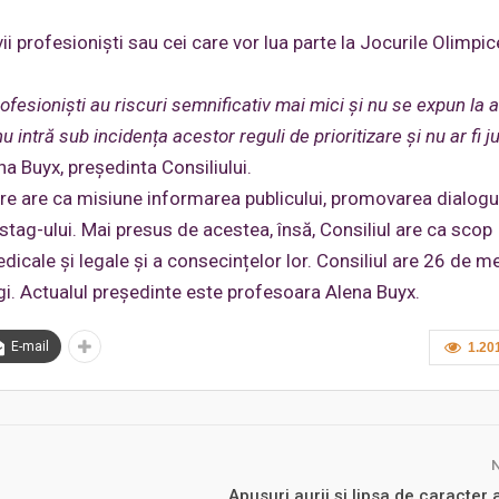
ii profesioniști sau cei care vor lua parte la Jocurile Olimpic
rofesioniști au riscuri semnificativ mai mici și nu se expun la a
 intră sub incidența acestor reguli de prioritizare și nu ar fi ju
ena Buyx, președinta Consiliului.
re are ca misiune informarea publicului, promovarea dialogul
stag-ului. Mai presus de acestea, însă, Consiliul are ca scop
dicale și legale și a consecințelor lor. Consiliul are 26 de m
ogi. Actualul președinte este profesoara Alena Buyx.
E-mail
1.20
Apusuri aurii și lipsa de caracter