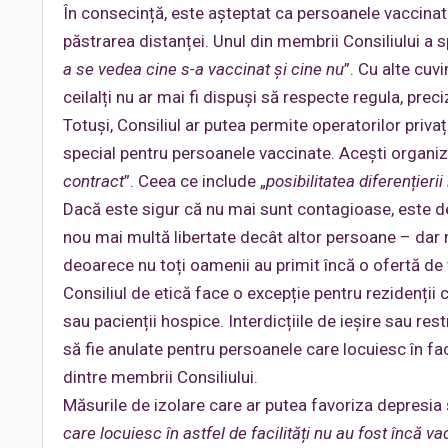
În consecință, este așteptat ca persoanele vaccinat
păstrarea distanței. Unul din membrii Consiliului a s
a se vedea cine s-a vaccinat și cine nu
”. Cu alte cuv
ceilalți nu ar mai fi dispuși să respecte regula, prec
Totuși, Consiliul ar putea permite operatorilor priv
special pentru persoanele vaccinate. Acești organiz
contract
”. Ceea ce include „
posibilitatea diferențieri
Dacă este sigur că nu mai sunt contagioase, este de
nou mai multă libertate decât altor persoane – dar
deoarece nu toți oamenii au primit încă o ofertă de v
Consiliul de etică face o excepție pentru rezidenții c
sau pacienții hospice. Interdicțiile de ieșire sau restr
să fie anulate pentru persoanele care locuiesc în fa
dintre membrii Consiliului.
Măsurile de izolare care ar putea favoriza depresia 
care locuiesc în astfel de facilități nu au fost încă va