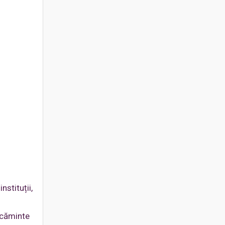
stituții,
răcăminte