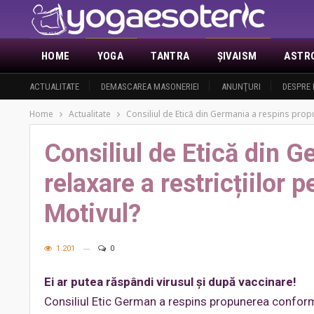
HOME
YOGA
TANTRA
ŞIVAISM
ASTR
ACTUALITATE
DEMASCAREA MASONERIEI
ANUNŢURI
DESPRE 
Home
Actualitate
Consiliul de Etică din Germania a respins propun
Consiliul de Etică din 
relaxare a restricțiilor 
Motivul?
1.201
0
Ei ar putea răspândi virusul și după vaccinare!
Consiliul Etic German a respins propunerea conform 