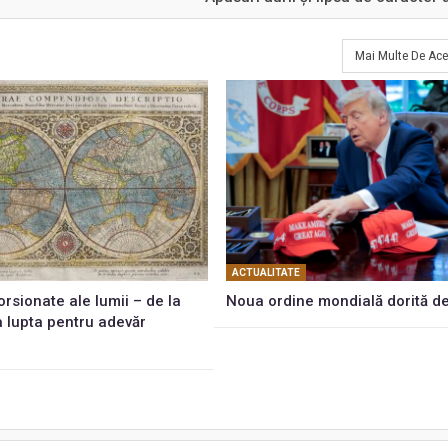
Mai Multe De Ace
ACTUALITATE
torsionate ale lumii – de la
Noua ordine mondială dorită d
a lupta pentru adevăr