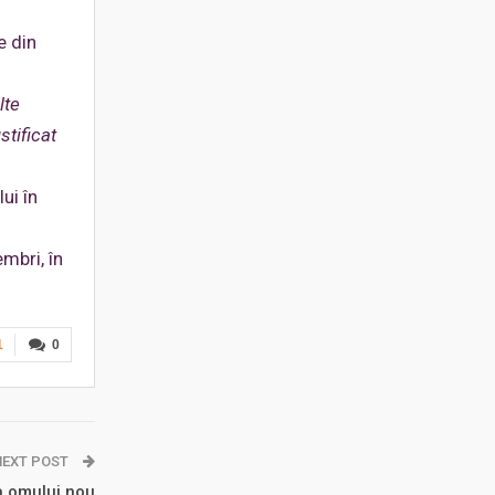
e din
lte
stificat
ui în
embri, în
1
0
NEXT POST
 a omului nou