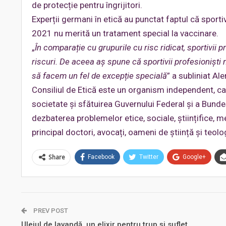
de protecție pentru îngrijitori.
Experții germani în etică au punctat faptul că sportiv
2021 nu merită un tratament special la vaccinare.
„
În comparație cu grupurile cu risc ridicat, sportivii p
riscuri. De aceea aș spune că sportivii profesioniști nu
să facem un fel de excepție specială
” a subliniat Al
Consiliul de Etică este un organism independent, ca
societate și sfătuirea Guvernului Federal și a Bunde
dezbaterea problemelor etice, sociale, științifice, me
principal doctori, avocați, oameni de știință și teol
Share
Facebook
Twitter
Google+
PREV POST
Uleiul de lavandă, un elixir pentru trup şi suflet