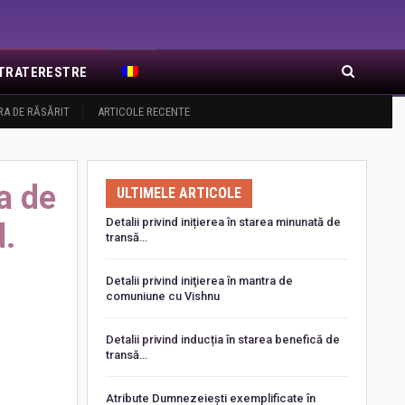
EXTRATERESTRE
RA DE RĂSĂRIT
ARTICOLE RECENTE
a de
ULTIMELE ARTICOLE
Detalii privind inițierea în starea minunată de
d.
transă…
Detalii privind iniţierea în mantra de
comuniune cu Vishnu
Detalii privind inducția în starea benefică de
transă…
o
Atribute Dumnezeiești exemplificate în