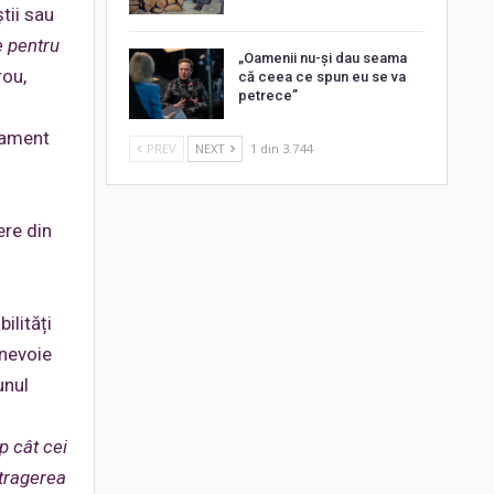
tii sau
e pentru
„Oamenii nu-și dau seama
rou,
că ceea ce spun eu se va
petrece”
atament
PREV
NEXT
1 din 3.744
ere din
ilități
 nevoie
unul
mp cât cei
tragerea