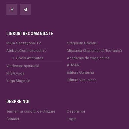
LINKURI RECOMANDATE
MISA Senzaţional TV
Gregorian Bivolaru
AtributeDumnezeiesti.ro
Mișcarea Charismatică Teofanică
Godly Attributes
Academia de Yoga online
ATMAN
Vindecare spirituală
Editura Ganesha
MISA.yoga
Editura Venusiana
Yoga Magazin
DESPRE NOI
Termeni și condiții de utilizare
Despre noi
Contact
Login