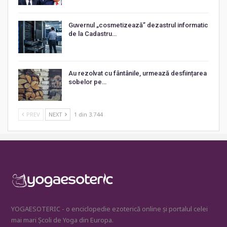
Guvernul „cosmetizează” dezastrul informatic
de la Cadastru…
Au rezolvat cu fântânile, urmează desființarea
sobelor pe…
PREV
NEXT
1 din 3.744
YOGAESOTERIC - o enciclopedie ezoterică online și portalul celei
mai mari Școli de Yoga din Europa.