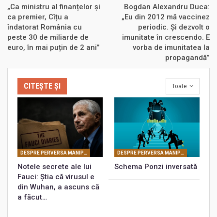
„Ca ministru al finanțelor și
Bogdan Alexandru Duca:
ca premier, Cîțu a
„Eu din 2012 mă vaccinez
îndatorat România cu
periodic. Și dezvolt o
peste 30 de miliarde de
imunitate în crescendo. E
euro, în mai puțin de 2 ani”
vorba de imunitatea la
propagandă”
CITEȘTE ȘI
Toate
DESPRE PERVERSA MANIPULARE MASONICĂ
DESPRE PERVERSA MANIPULARE MASONICĂ
Notele secrete ale lui
Schema Ponzi inversată
Fauci: Știa că virusul e
din Wuhan, a ascuns că
a făcut…