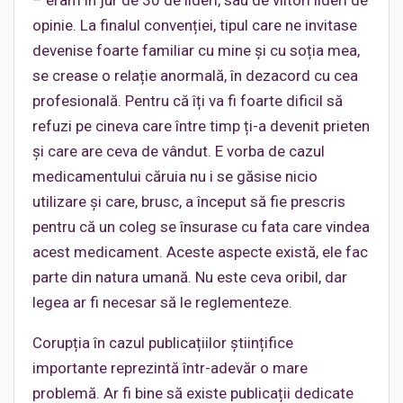
opinie. La finalul convenției, tipul care ne invitase
devenise foarte familiar cu mine și cu soția mea,
se crease o relație anormală, în dezacord cu cea
profesională. Pentru că îți va fi foarte dificil să
refuzi pe cineva care între timp ți-a devenit prieten
și care are ceva de vândut. E vorba de cazul
medicamentului căruia nu i se găsise nicio
utilizare și care, brusc, a început să fie prescris
pentru că un coleg se însurase cu fata care vindea
acest medicament. Aceste aspecte există, ele fac
parte din natura umană. Nu este ceva oribil, dar
legea ar fi necesar să le reglementeze.
Corupția în cazul publicațiilor științifice
importante reprezintă într-adevăr o mare
problemă. Ar fi bine să existe publicații dedicate