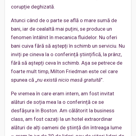
corupție deghizată.
Atunci când de o parte se află o mare sumă de
bani, iar de cealaltă mai puțini, se produce un
fenomen întâlnit în mecanica fluidelor. Nu oferi
bani cuiva fără să aștepți în schimb un serviciu. Nu
inviți pe cineva la o conferință științifică, la prânz,
fără să aștepți ceva în schimb. Așa se petrece de
foarte mult timp, Milton Friedman este cel care
spunea că „
nu există nicio masă gratuită
”.
Pe vremea în care eram intern, am fost invitat
alături de soția mea la o conferință ce se
desfășura în Boston. Am călătorit la business
class, am fost cazați la un hotel extraordinar
alături de alți oameni de știință din întreaga lume
– eram în jur de 30 de lideri, sau de viitori lideri de