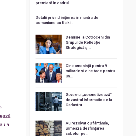
premieră în cadrul…
Detalii privind iniţierea în mantra de
comuniune cu Kalki…
Demisie la Cotroceni din
Grupul de Reflecție
Strategică și…
Cine amenință pentru 9
miliarde și cine tace pentru
un…
Guvernul „cosmetizează”
dezastrul informatic de la
Cadastru…
e
lează
Au rezolvat cu fântânile,
sau a
urmează desființarea
sobelor pe…