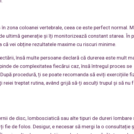
i.
les în zona coloanei vertebrale, ceea ce este perfect normal. M
 ultimă generație și îți monitorizează constant starea. În p
a că vei obține rezultatele maxime cu riscuri minime.
jectării, însă multe persoane declară că durerea este mult m
epinde de complexitatea fiecărui caz, însă întregul proces se
. După procedură, ți se poate recomanda să eviți exercițiile fi
 reiei treptat rutina, având grijă să-ți asculți trupul și să nu 
nii de disc, lombosciatică sau alte tipuri de dureri lombare 
ți fie de folos. Desigur, e necesar să mergi la o consultație și