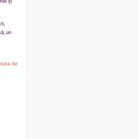
nei și
ti,
ă, un
iului de