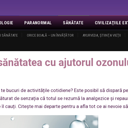
OLOGIE
PARANORMAL
SĂNĂTATE
CIVILIZAŢIILE 
I SĂNĂTATE
NOI
EVENIMENTE
ORICE BOALĂ – UN ÎNVĂŢĂTOR
REVELAŢII
MISA
CONTACT
AYURVEDA, ŞTIINŢA VIEŢII
LOGIN
O
jutorul ozonului
sănătatea cu ajutorul ozonul
te bucuri de activitățile cotidiene? Este posibil să dispară p
săturat de senzația că totul se rezumă la analgezice și repaus
îl cauți. Citește mai departe pentru a afla tot ce ai nevoie să 