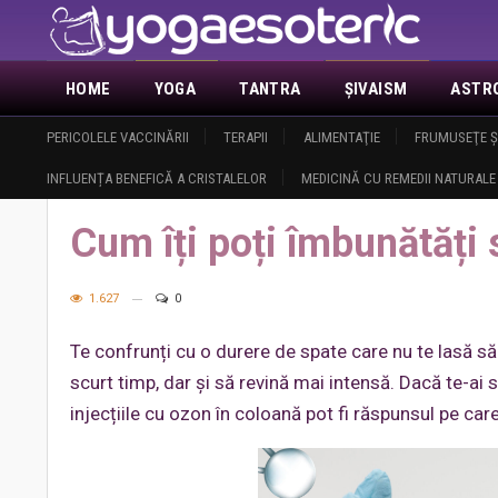
HOME
YOGA
TANTRA
ŞIVAISM
ASTR
ACTUALITATE
PERICOLELE VACCINĂRII
DEMASCAREA MASONERIEI
TERAPII
ALIMENTAŢIE
ANUNŢURI
FRUMUSEŢE Ş
DESPRE 
INFLUENȚA BENEFICĂ A CRISTALELOR
MEDICINĂ CU REMEDII NATURALE
Home
Sănătate
Terapii
Cum îți poți îmbunătăți sănătatea cu a
Cum îți poți îmbunătăți 
1.627
0
Te confrunți cu o durere de spate care nu te lasă să 
scurt timp, dar și să revină mai intensă. Dacă te-ai 
injecțiile cu ozon în coloană pot fi răspunsul pe care 