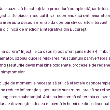
u e cazul să te aștepți la o procedură complicată, iar totul s
stic. De obicei, medicul îți va recomanda să eviți anumite ac
erarea este deseori mai rapidă comparativ cu alte intervenții
 o clinică de medicină integrativă din București!
ină durere? Injecțiile cu ozon îți pot oferi șansa de a-ți îmbu
nflamator, ozonul duce la relaxarea musculaturii paravertebrale
ând țesuturile devin mai bine oxigenate, procesele de regene
 a simptomelor.
soluție de moment, e necesar să știi că efectele ozonoterapie
se reduce inflamația și țesuturile sunt stimulate să se refac
lung cresc substanțial. Asta nu înseamnă că terapia cu ozo
r se dovedește adesea eficientă în hernii de disc, discopati