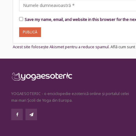
Save my name, email, and website in this browser for the ne
Acest site folosește Akismet pentru a reduce spamul.
Află cum sunt 
YOGAESOTERIC - o enciclopedie ezoterică online și portalul celei
mai mari Școli de Yoga din Europa.