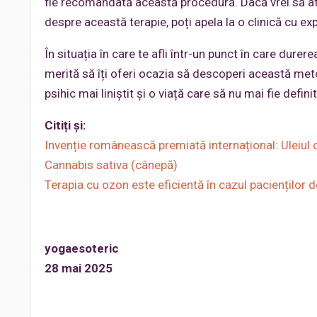
fie recomandată această procedură. Dacă vrei să afl
despre această terapie, poți apela la o clinică cu ex
În situația în care te afli într-un punct în care durer
merită să îți oferi ocazia să descoperi această met
psihic mai liniștit și o viață care să nu mai fie defin
Citiți și:
Invenție românească premiată internațional: Uleiul 
Cannabis sativa (cânepă)
Terapia cu ozon este eficientă în cazul pacienților 
yogaesoteric
28 mai 2025