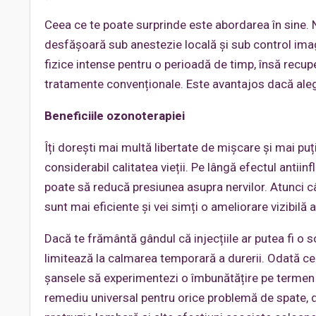
Ceea ce te poate surprinde este abordarea în sine. N
desfășoară sub anestezie locală și sub control imagi
fizice intense pentru o perioadă de timp, însă recup
tratamente convenționale. Este avantajos dacă alegi
Beneficiile ozonoterapiei
Îți dorești mai multă libertate de mișcare și mai puț
considerabil calitatea vieții. Pe lângă efectul antii
poate să reducă presiunea asupra nervilor. Atunci c
sunt mai eficiente și vei simți o ameliorare vizibilă
Dacă te frământă gândul că injecțiile ar putea fi o 
limitează la calmarea temporară a durerii. Odată ce 
șansele să experimentezi o îmbunătățire pe termen 
remediu universal pentru orice problemă de spate, da