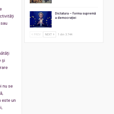
e
Dictatura – forma supremă
tivități
a democrației
 sau
PREV
NEXT
1 din 3.744
nătăți
 și
rare
i nu se
ă,
n este un
i,