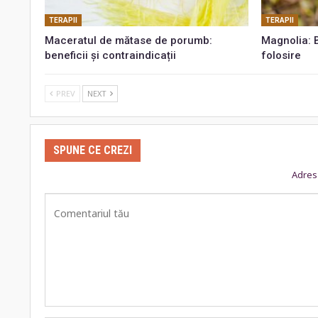
TERAPII
TERAPII
Maceratul de mătase de porumb:
Magnolia: B
beneficii și contraindicații
folosire
PREV
NEXT
SPUNE CE CREZI
Adresa