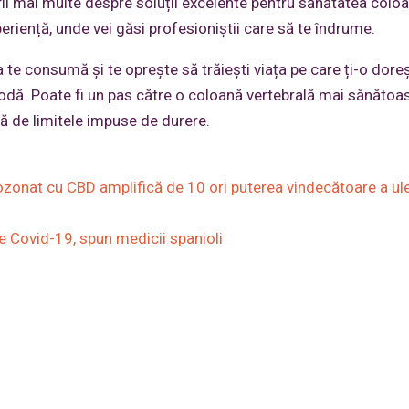
i mai multe despre soluții excelente pentru sănătatea coloa
periență, unde vei găsi profesioniștii care să te îndrume.
ea te consumă și te oprește să trăiești viața pe care ți-o doreș
odă. Poate fi un pas către o coloană vertebrală mai sănătoas
ită de limitele impuse de durere.
ozonat cu CBD amplifică de 10 ori puterea vindecătoare a ule
de Covid-19, spun medicii spanioli