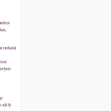
edicii
lus,
ai redusă
zice
forțezi
și
 să îți