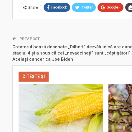
Share
Facebook
Twitter
Google+
PREV POST
Creatorul benzii desenate „Dilbert” dezvăluie că are canc
stadiul 4 și a spus că cei „nevaccinați” sunt „câștigători”.
Același cancer ca Joe Biden
CITEȘTE ȘI