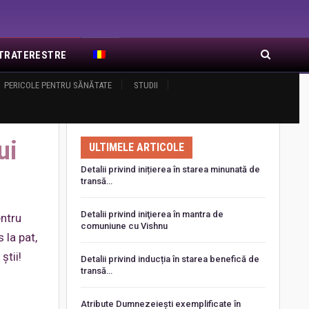
EXTRATERESTRE
RA DE RĂSĂRIT
PERICOLE PENTRU SĂNĂTATE
ARTICOLE RECENTE
STUDII
ui
ULTIMELE ARTICOLE
Detalii privind inițierea în starea minunată de
transă…
Detalii privind iniţierea în mantra de
entru
comuniune cu Vishnu
 la pat,
știi!
Detalii privind inducția în starea benefică de
transă…
Atribute Dumnezeiești exemplificate în