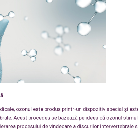
lă
icale, ozonul este produs printr-un dispozitiv special și est
rtebrale. Acest procedeu se bazează pe ideea că ozonul stimu
lerarea procesului de vindecare a discurilor intervertebrale 