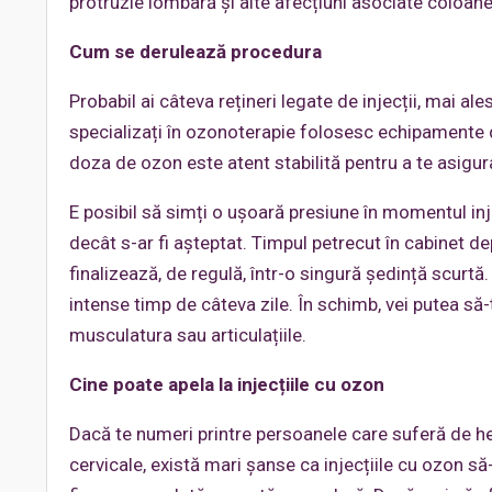
protruzie lombară și alte afecțiuni asociate coloane
Cum se derulează procedura
Probabil ai câteva rețineri legate de injecții, mai a
specializați în ozonoterapie folosesc echipamente de
doza de ozon este atent stabilită pentru a te asigur
E posibil să simți o ușoară presiune în momentul in
decât s-ar fi așteptat. Timpul petrecut în cabinet d
finalizează, de regulă, într-o singură ședință scurtă
intense timp de câteva zile. În schimb, vei putea să-ți
musculatura sau articulațiile.
Cine poate apela la injecțiile cu ozon
Dacă te numeri printre persoanele care suferă de her
cervicale, există mari șanse ca injecțiile cu ozon să-