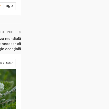
7
0
NEXT POST
iza mondială
e necesar să
ie esențială
lasi Autor