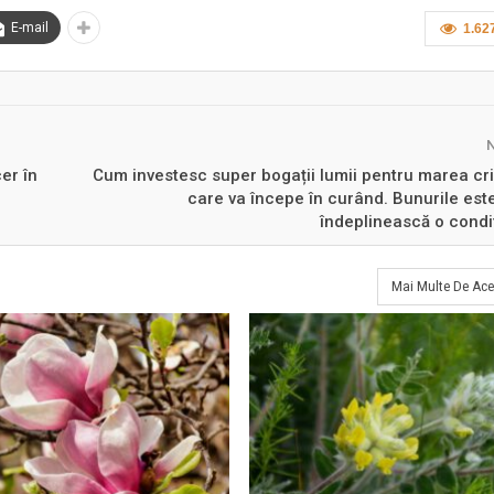
E-mail
1.62
er în
Cum investesc super bogații lumii pentru marea cr
care va începe în curând. Bunurile est
îndeplinească o condiț
Mai Multe De Ace