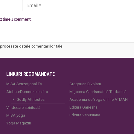
xt time I comment.
procesate datele comentariilor tale
.
LINKURI RECOMANDATE
MISA Senzaţional TV
Gregorian Bivolaru
AtributeDumnezeiesti.ro
Mișcarea Charismatică Teofanică
Godly Attributes
Academia de Yoga online ATMAN
Editura Ganesha
Vindecare spirituală
Editura Venusiana
MISA.yoga
Yoga Magazin