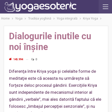
Home
Yoga
Tradiţia yoghină
Yoga integrală
Kriya Yoga
Dialogurile inutile cu
noi înşine
145.994
0
Diferenţa între Kriya yoga şi celelalte forme de
meditaţie este că aceasta nu urmăreşte să
forţeze deloc procesul gândirii. Exerciţiile Kriya
sunt independente de mecanismul interior al
gândirii „verbale”, mai ales datorită faptului că ele
folosesc „limbajul percepţiei senzoriale”, şi nu