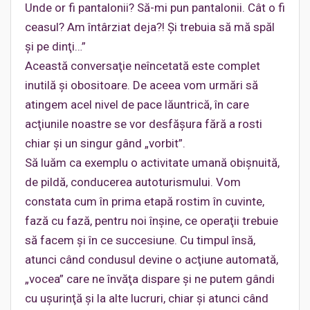
Unde or fi pantalonii? Să-mi pun pantalonii. Cât o fi
ceasul? Am întârziat deja?! Şi trebuia să mă spăl
şi pe dinţi…”
Această conversaţie neîncetată este complet
inutilă şi obositoare. De aceea vom urmări să
atingem acel nivel de pace lăuntrică, în care
acţiunile noastre se vor desfăşura fără a rosti
chiar şi un singur gând „vorbit”.
Să luăm ca exemplu o activitate umană obişnuită,
de pildă, conducerea autoturismului. Vom
constata cum în prima etapă rostim în cuvinte,
fază cu fază, pentru noi înşine, ce operaţii trebuie
să facem şi în ce succesiune. Cu timpul însă,
atunci când condusul devine o acţiune automată,
„vocea” care ne învăţa dispare şi ne putem gândi
cu uşurinţă şi la alte lucruri, chiar şi atunci când