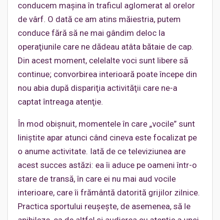
conducem maşina în traficul aglomerat al orelor
de vârf. O dată ce am atins măiestria, putem
conduce fără să ne mai gândim deloc la
operaţiunile care ne dădeau atâta bătaie de cap.
Din acest moment, celelalte voci sunt libere să
continue; convorbirea interioară poate începe din
nou abia după dispariţia activităţii care ne-a
captat întreaga atenţie.
În mod obişnuit, momentele în care „vocile” sunt
liniştite apar atunci când cineva este focalizat pe
o anume activitate. Iată de ce televiziunea are
acest succes astăzi: ea îi aduce pe oameni într-o
stare de transă, în care ei nu mai aud vocile
interioare, care îi frământă datorită grijilor zilnice.
Practica sportului reuşeşte, de asemenea, să le