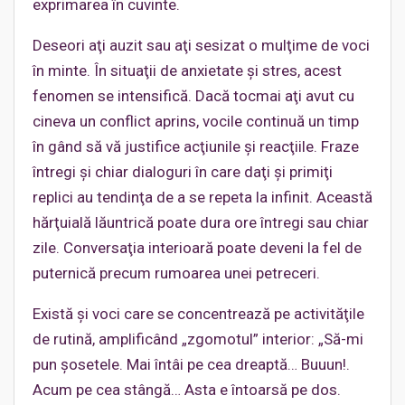
exprimarea în cuvinte.
Deseori aţi auzit sau aţi sesizat o mulţime de voci
în minte. În situaţii de anxietate şi stres, acest
fenomen se intensifică. Dacă tocmai aţi avut cu
cineva un conflict aprins, vocile continuă un timp
în gând să vă justifice acţiunile şi reacţiile. Fraze
întregi şi chiar dialoguri în care daţi şi primiţi
replici au tendinţa de a se repeta la infinit. Această
hărţuială lăuntrică poate dura ore întregi sau chiar
zile. Conversaţia interioară poate deveni la fel de
puternică precum rumoarea unei petreceri.
Există şi voci care se concentrează pe activităţile
de rutină, amplificând „zgomotul” interior: „Să-mi
pun şosetele. Mai întâi pe cea dreaptă… Buuun!.
Acum pe cea stângă… Asta e întoarsă pe dos.