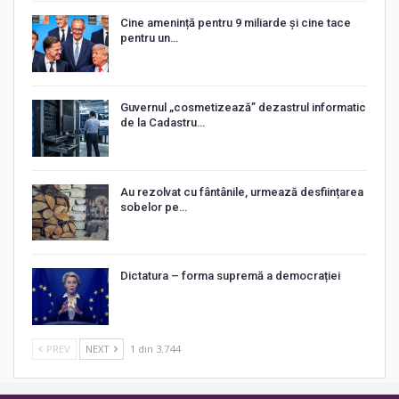
Cine amenință pentru 9 miliarde și cine tace
pentru un…
Guvernul „cosmetizează” dezastrul informatic
de la Cadastru…
Au rezolvat cu fântânile, urmează desființarea
sobelor pe…
Dictatura – forma supremă a democrației
PREV
NEXT
1 din 3.744