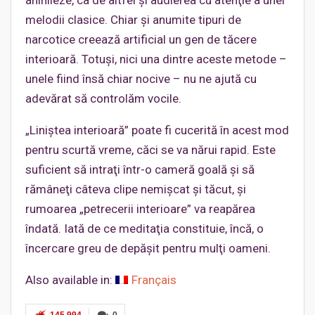
anihileze, ca de altfel şi audierea cu atenţie a unei
melodii clasice. Chiar şi anumite tipuri de
narcotice creează artificial un gen de tăcere
interioară. Totuşi, nici una dintre aceste metode –
unele fiind însă chiar nocive – nu ne ajută cu
adevărat să controlăm vocile.
„Liniştea interioară” poate fi cucerită în acest mod
pentru scurtă vreme, căci se va nărui rapid. Este
suficient să intraţi într-o cameră goală şi să
rămâneţi câteva clipe nemişcat şi tăcut, şi
rumoarea „petrecerii interioare” va reapărea
îndată. Iată de ce meditaţia constituie, încă, o
încercare greu de depăşit pentru mulţi oameni.
Also available in:
Français