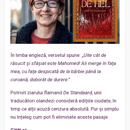
În limba engleză, versetul spune: „
Uite cât de
răsucit și sfâșiat este Mahomed! Ali merge în fața
mea, cu fața despicată de la bărbie până la
coroană, doborât de durere
.”
Potrivit ziarului flamand
De Standaard
, unii
traducători olandezi consideră edițiile ciudate, în
timp ce alții acuză cenzura absolută. Pur și simplu
nu înțeleg cum pot fi eliminate aceste pasaje.