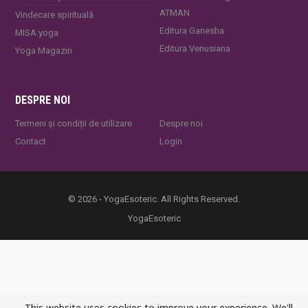
ATMAN
Vindecare spirituală
Editura Ganesha
MISA.yoga
Editura Venusiana
Yoga Magazin
DESPRE NOI
Termeni și condiții de utilizare
Despre noi
Contact
Login
© 2026 - YogaEsoteric. All Rights Reserved.
YogaEsoteric
This website uses cookies to improve your experience. We'll