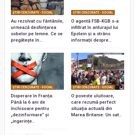
ŞTIRI CENZURATE - SOCIAL
ŞTIRI CENZURATE - SOCIAL
Au rezolvat cu fântânile,
O agentă FSB-KGB s-a
urmează desființarea
infiltrat în anturajul lui
sobelor pe lemne. Ce se
Epstein și a strâns
pregătește în…
informații despre…
ŞTIRI CENZURATE - SOCIAL
ŞTIRI CENZURATE - SOCIAL
Disperare în Franța:
O poveste uluitoare,
Până la 6 ani de
care rezumă perfect
închisoare pentru
situația actuală din
„dezinformare” și
Marea Britanie: Un sat…
„ingerințe…