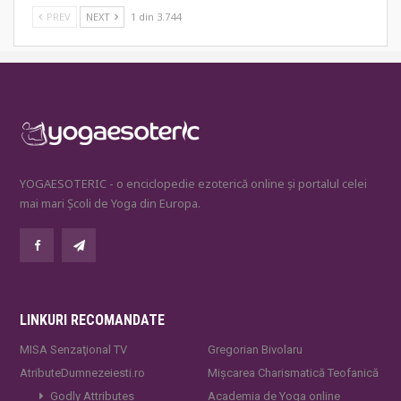
PREV
NEXT
1 din 3.744
YOGAESOTERIC - o enciclopedie ezoterică online și portalul celei
mai mari Școli de Yoga din Europa.
LINKURI RECOMANDATE
MISA Senzaţional TV
Gregorian Bivolaru
AtributeDumnezeiesti.ro
Mișcarea Charismatică Teofanică
Godly Attributes
Academia de Yoga online