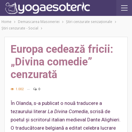
Home
Demascarea Masoneriei
Ştiri cenzurate senzaţionale
Ştiri cenzurate - Social
Europa cedează fricii:
„Divina comedie”
cenzurată
1.002
0
În Olanda, s-a publicat o nouă traducere a
tezaurului literar
La Divina Comedia
, scrisă de
poetul și scriitorul italian medieval Dante Alighieri.
O traducătoare belgiană a editat celebra lucrare